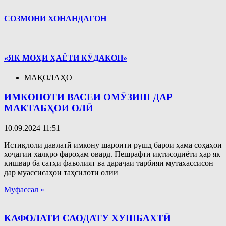
СОЗМОНИ ХОНАНДАГОН
«ЯК МОҲИ ҲАЁТИ КӮДАКОН»
МАҚОЛАҲО
ИМКОНОТИ ВАСЕИ ОМӮЗИШ ДАР
МАКТАБҲОИ ОЛӢ
10.09.2024
11:51
Истиқлоли давлатӣ имкону шароити рушд барои ҳама соҳаҳои
хоҷагии халқро фароҳам овард. Пешрафти иқтисодиёти ҳар як
кишвар ба сатҳи фаъолият ва дараҷаи тарбияи мутахассисон
дар муассисаҳои таҳсилоти олии
Муфассал »
КАФОЛАТИ САОДАТУ ХУШБАХТӢ