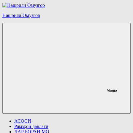
Перейти
к
содержимому
Нашрияи Омӯзгор
Меню
АСОСӢ
Рамзҳои давлатӣ
ДАР БОРАИ МО