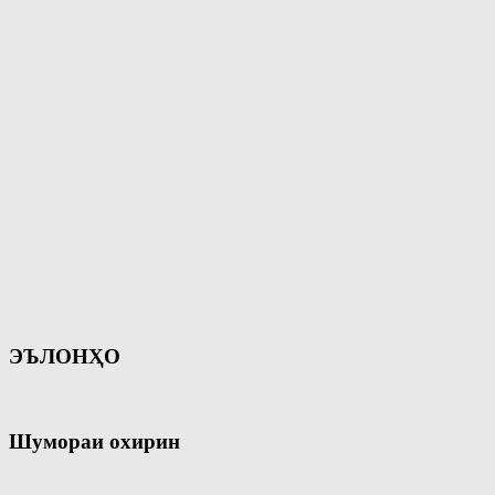
ЭЪЛОНҲО
Шумораи охирин