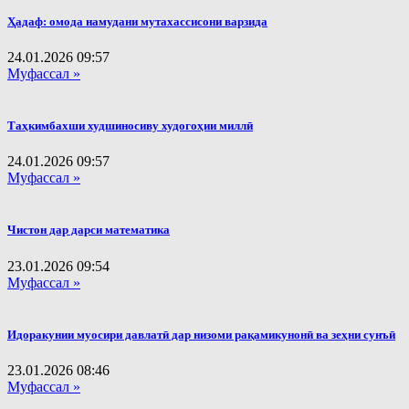
Ҳадаф: омода намудани мутахассисони варзида
24.01.2026
09:57
Муфассал »
Таҳкимбахши худшиносиву худогоҳии миллӣ
24.01.2026
09:57
Муфассал »
Чистон дар дарси математика
23.01.2026
09:54
Муфассал »
Идоракунии муосири давлатӣ дар низоми рақамикунонӣ ва зеҳни сунъӣ
23.01.2026
08:46
Муфассал »