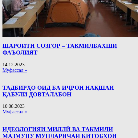
ШАРОИТИ СОЗГОР – ТАКМИЛБАХШИ
ФАЪОЛИЯТ
14.12.2023
Муфассал »
ТАДБИРҲО ОИД БА ИҶРОИ НАҚШАИ
ҚАБУЛИ ДОВТАЛАБОН
10.08.2023
Муфассал »
ИДЕОЛОГИЯИ МИЛЛӢ ВА ТАКМИЛИ
МАЗМУНУ МУНДАРИҶАИ КИТОБҲОИ