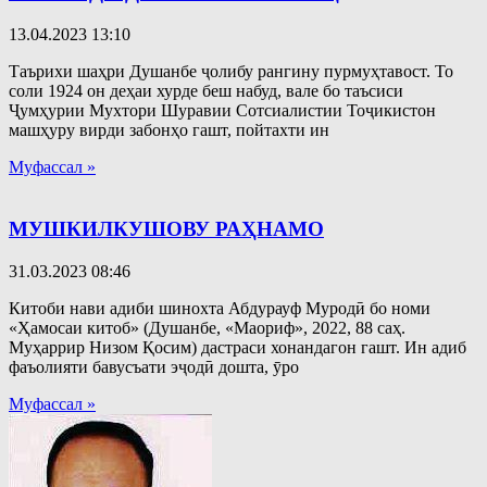
13.04.2023
13:10
Таърихи шаҳри Душанбе ҷолибу рангину пурмуҳтавост. То
соли 1924 он деҳаи хурде беш набуд, вале бо таъсиси
Ҷумҳурии Мухтори Шуравии Сотсиалистии Тоҷикистон
машҳуру вирди забонҳо гашт, пойтахти ин
Муфассал »
МУШКИЛКУШОВУ РАҲНАМО
31.03.2023
08:46
Китоби нави адиби шинохта Абдурауф Муродӣ бо номи
«Ҳамосаи китоб» (Душанбе, «Маориф», 2022, 88 саҳ.
Муҳаррир Низом Қосим) дастраси хонандагон гашт. Ин адиб
фаъолияти бавусъати эҷодӣ дошта, ӯро
Муфассал »