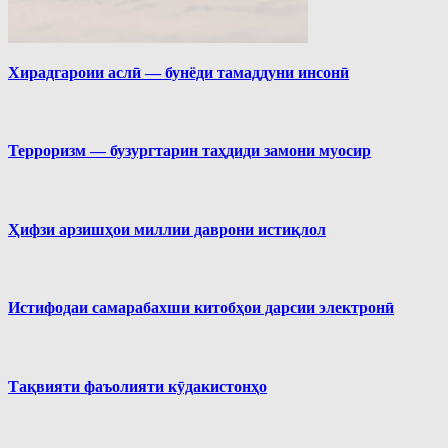
Хирадгароии аслӣ — бунёди тамаддуни инсонӣ
Терроризм — бузургтарин таҳдиди замони муосир
Ҳифзи арзишҳои миллии даврони истиқлол
Истифодаи самарабахши китобҳои дарсии электронӣ
Тақвияти фаъолияти кӯдакистонҳо