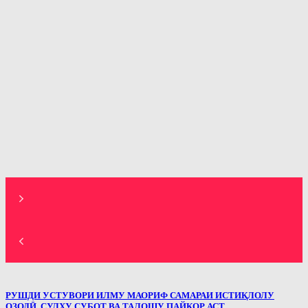
РУШДИ УСТУВОРИ ИЛМУ МАОРИФ САМАРАИ ИСТИҚЛОЛУ
ОЗОДӢ, СУЛҲУ СУБОТ ВА ТАЛОШУ ПАЙКОР АСТ