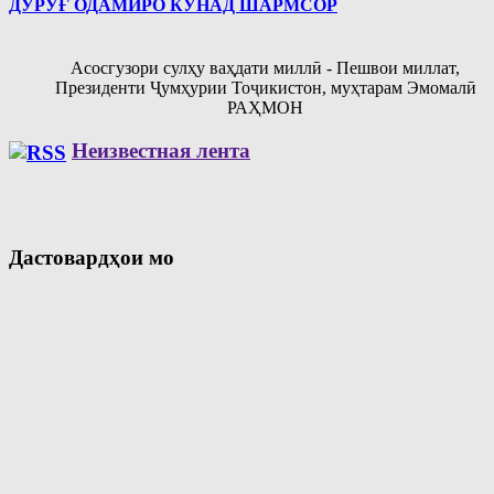
ДУРӮҒ ОДАМИРО КУНАД ШАРМСОР
Асосгузори сулҳу ваҳдати миллӣ - Пешвои миллат,
Президенти Ҷумҳурии Тоҷикистон, муҳтарам Эмомалӣ
РАҲМОН
Неизвестная лента
Дастовардҳои мо