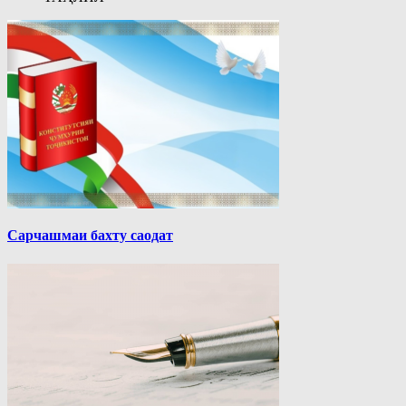
Сарчашмаи бахту саодат