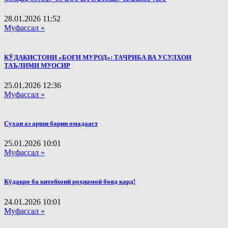
28.01.2026
11:52
Муфассал »
КӮДАКИСТОНИ «БОҒИ МУРОД»: ТАҶРИБА ВА УСУЛҲОИ
ТАЪЛИМИ МУОСИР
25.01.2026
12:36
Муфассал »
Сухан аз арши барин омадааст
25.01.2026
10:01
Муфассал »
Кӯдакро ба китобхонӣ роҳнамоӣ бояд кард!
24.01.2026
10:01
Муфассал »