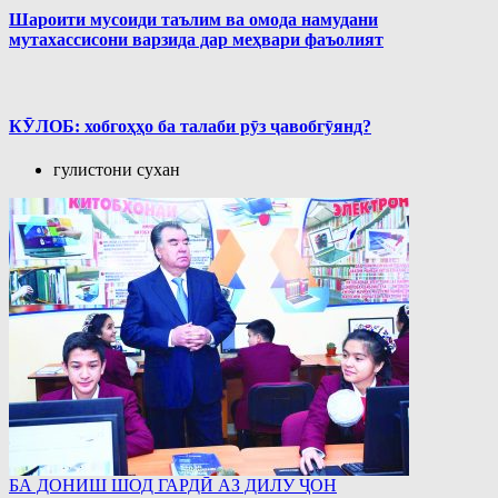
Шароити мусоиди таълим ва омода намудани
мутахассисони варзида дар меҳвари фаъолият
КӮЛОБ: хобгоҳҳо ба талаби рӯз ҷавобгӯянд?
гулистони сухан
БА ДОНИШ ШОД ГАРДӢ АЗ ДИЛУ ҶОН