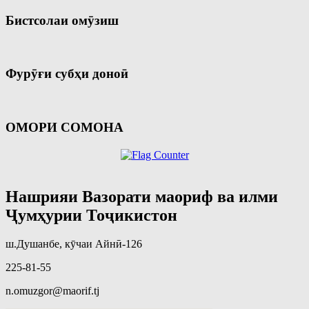
Бистсолаи омӯзиш
Фурӯғи субҳи доноӣ
ОМОРИ СОМОНА
Нашрияи Вазорати маориф ва илми
Ҷумҳурии Тоҷикистон
ш.Душанбе, кӯчаи Айнӣ-126
225-81-55
n.omuzgor@maorif.tj