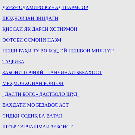
ДУРӮҒ ОДАМИРО КУНАД ШАРМСОР
ШОҲҶОИЗАИ ЗИНДАГӢ
ҚИССАИ ЯК ДАРСИ ХОТИРМОН
OФТОБИ ОСМОНИ НАЗМ
ПЕШИ РАҲИ ТУ ВО БОД, ЭЙ ПЕШВОИ МИЛЛАТ!
ТАҶРИБА
ЗАБОНИ ТОҶИКӢ – ГАНҶИНАИ БЕБАҲОСТ
МЕҲМОНХОНАИ РОЙГОН
«ДАСТИ БОЛО» ДАСТБОЛО ШУД!
ВАҲДАТИ МО БЕЗАВОЛ АСТ
СИДҚИ СОДИҚ БА ВАТАН
ШЕЪР САРЧАШМАИ ЗЕБОИСТ