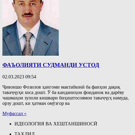
ФАЪОЛИЯТИ СУДМАНДИ УСТОД
02.03.2023
09:54
Ҷивоншо Фозилов ҳангоми мактабхонӣ ба фанҳои дақиқ
таваҷҷуҳи хоса дошт. Ӯ ба канданиҳои фоиданок ва дарёву
чашмаҳои зулоли кишвари биҳиштосоямон таваҷҷуҳ намуда,
орзу дошт, ки ҳатман омӯзгор ва
Муфассал »
ИДЕОЛОГИЯ ВА ХЕШТАНШИНОСӢ
ТАҲЛИЛ