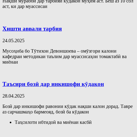
Нақши мураббӣ дар тарбияи кӯдакон муҳим аст. Беш аз 10 сол
аст, ки дар муассисаи
Хишти аввали тарбия
24.05.2025
Мусоҳиба бо Тӯтихон Девоншоева – омӯзгори калони
кафедраи методикаи таълим дар муассисаҳои томактабӣ ва
миёнаи
Таъсири бозӣ дар инкишофи кӯдакон
28.04.2025
Бозӣ дар инкишофи равонии кӯдак нақши калон дорад. Тавре
аз сарчашмаҳо бармеояд, бозӣ ба кӯдакон
Таҳсилоти ибтидоӣ ва миёнаи касбӣ