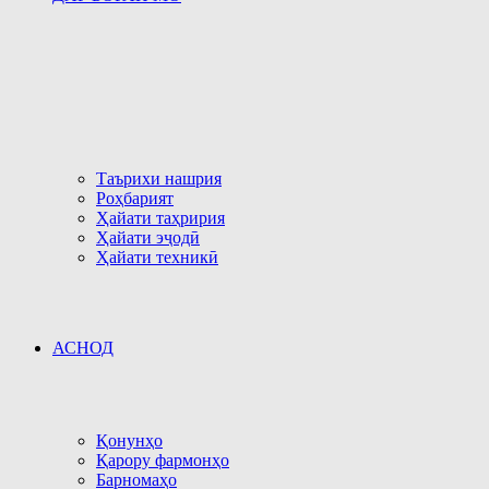
Таърихи нашрия
Роҳбарият
Ҳайати таҳририя
Ҳайати эҷодӣ
Ҳайати техникӣ
АСНОД
Қонунҳо
Қарору фармонҳо
Барномаҳо