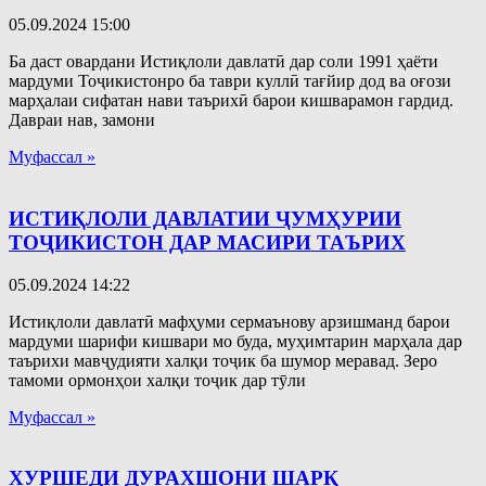
05.09.2024
15:00
Ба даст овардани Истиқлоли давлатӣ дар соли 1991 ҳаёти
мардуми Тоҷикистонро ба таври куллӣ тағйир дод ва оғози
марҳалаи сифатан нави таърихӣ барои кишварамон гардид.
Давраи нав, замони
Муфассал »
ИСТИҚЛОЛИ ДАВЛАТИИ ҶУМҲУРИИ
ТОҶИКИСТОН ДАР МАСИРИ ТАЪРИХ
05.09.2024
14:22
Истиқлоли давлатӣ мафҳуми сермаънову арзишманд барои
мардуми шарифи кишвари мо буда, муҳимтарин марҳала дар
таърихи мавҷудияти халқи тоҷик ба шумор меравад. Зеро
тамоми ормонҳои халқи тоҷик дар тӯли
Муфассал »
ХУРШЕДИ ДУРАХШОНИ ШАРҚ