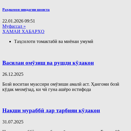
Раҳнамои зиндагии шоиста
22.01.2026
09:51
Муфассал »
ҲАМАИ ХАБАРҲО
Таҳсилоти томактабӣ ва миёнаи умумӣ
Василаи омӯзиш ва рушди кӯдакон
26.12.2025
Бозӣ воситаи муассири омӯзиши амалӣ аст. Ҳангоми бозӣ
кӯдак меомӯзад, ки чӣ гуна ашёро истифода
Нақши мураббӣ дар тарбияи кӯдакон
31.07.2025