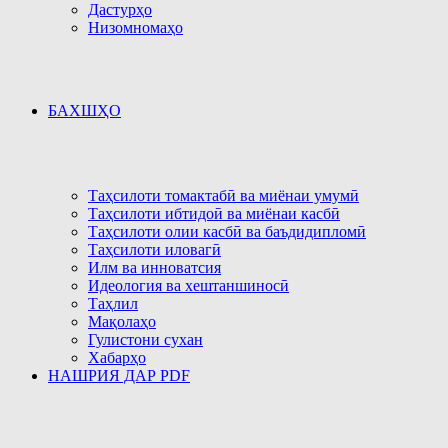
Дастурҳо
Низомномаҳо
БАХШҲО
Таҳсилоти томактабӣ ва миёнаи умумӣ
Таҳсилоти ибтидоӣ ва миёнаи касбӣ
Таҳсилоти олии касбӣ ва баъдидипломӣ
Таҳсилоти иловагӣ
Илм ва инноватсия
Идеология ва хештаншиносӣ
Таҳлил
Мақолаҳо
Гулистони сухан
Хабарҳо
НАШРИЯ ДАР PDF