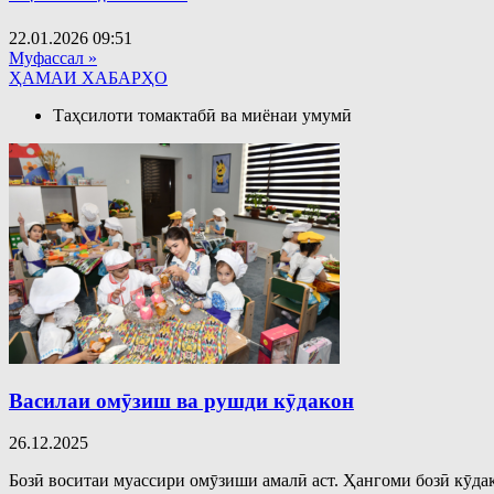
22.01.2026
09:51
Муфассал »
ҲАМАИ ХАБАРҲО
Таҳсилоти томактабӣ ва миёнаи умумӣ
Василаи омӯзиш ва рушди кӯдакон
26.12.2025
Бозӣ воситаи муассири омӯзиши амалӣ аст. Ҳангоми бозӣ кӯдак