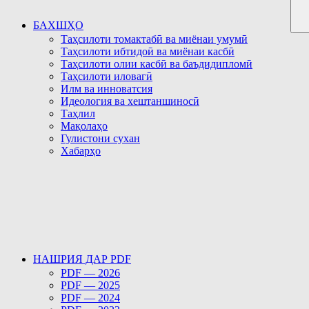
БАХШҲО
Таҳсилоти томактабӣ ва миёнаи умумӣ
Таҳсилоти ибтидоӣ ва миёнаи касбӣ
Таҳсилоти олии касбӣ ва баъдидипломӣ
Таҳсилоти иловагӣ
Илм ва инноватсия
Идеология ва хештаншиносӣ
Таҳлил
Мақолаҳо
Гулистони сухан
Хабарҳо
НАШРИЯ ДАР PDF
PDF — 2026
PDF — 2025
PDF — 2024