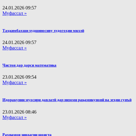
24.01.2026
09:57
Муфассал »
Таҳкимбахши худшиносиву худогоҳии миллӣ
24.01.2026
09:57
Муфассал »
Чистон дар дарси математика
23.01.2026
09:54
Муфассал »
Идоракунии муосири давлатӣ дар низоми рақамикунонӣ ва зеҳни сунъӣ
23.01.2026
08:46
Муфассал »
Раҳнамои зиндагии шоиста