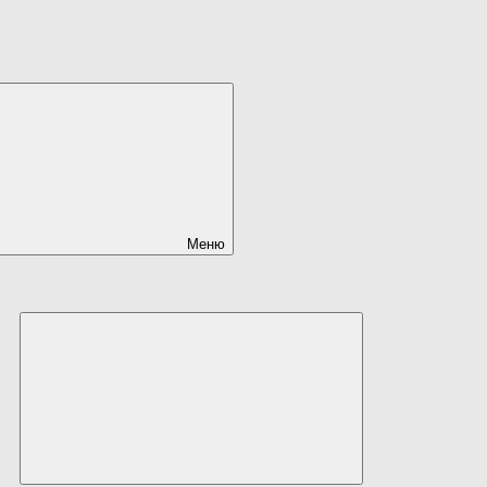
Меню
Развернуть
дочернее
меню