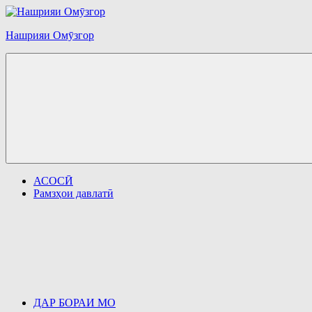
Перейти
к
Нашрияи Омӯзгор
содержимому
АСОСӢ
Рамзҳои давлатӣ
ДАР БОРАИ МО