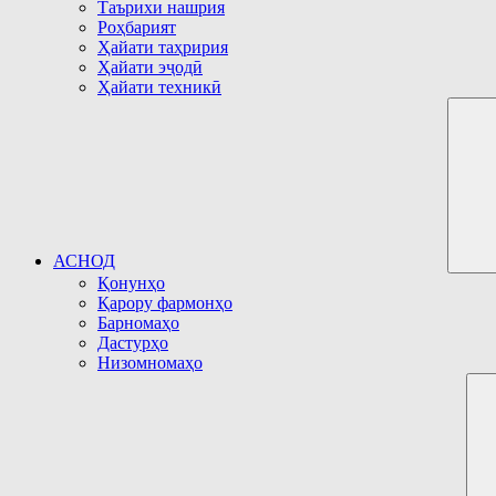
Таърихи нашрия
Роҳбарият
Ҳайати таҳририя
Ҳайати эҷодӣ
Ҳайати техникӣ
АСНОД
Қонунҳо
Қарору фармонҳо
Барномаҳо
Дастурҳо
Низомномаҳо