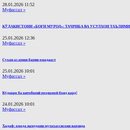
28.01.2026
11:52
Муфассал »
КӮДАКИСТОНИ «БОҒИ МУРОД»: ТАҶРИБА ВА УСУЛҲОИ ТАЪЛИМ
25.01.2026
12:36
Муфассал »
Сухан аз арши барин омадааст
25.01.2026
10:01
Муфассал »
Кӯдакро ба китобхонӣ роҳнамоӣ бояд кард!
24.01.2026
10:01
Муфассал »
Ҳадаф: омода намудани мутахассисони варзида