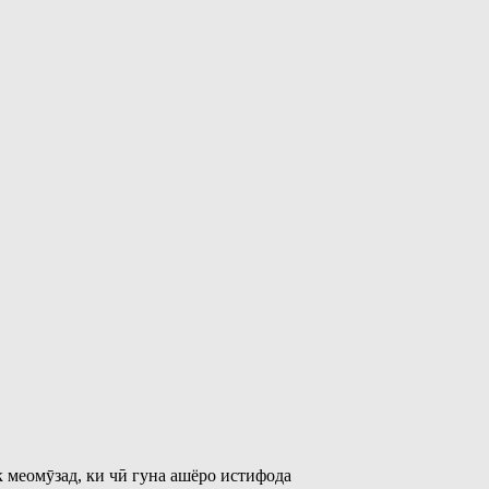
 меомӯзад, ки чӣ гуна ашёро истифода