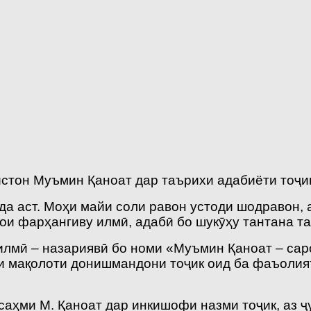
тон Муъмин Қаноат дар таърихи адабиёти тоҷик 
а аст. Моҳи майи соли равон устоди шодравон, а
ои фарҳангиву илмӣ, адабӣ бо шукӯҳу тантана т
илмӣ – назариявӣ бо номи «Муъмин Қаноат – са
 мақолоти донишмандони тоҷик оид ба фаъолият
аҳми М. Қаноат дар инкишофи назми тоҷик, аз ҷ