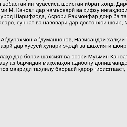
 вобастаи ин муассиса шоистаи ибрат хонд. Дир
ми М. Қаноат дар ҷамъоварӣ ва ҳифзу нигаҳдори
урод Шарифзода, Асрори Раҳмонфар доир ба таҳ
саро, суннат ва навоварӣ дар достонҳои шоир, 
 Абдураҳмон Абдуманнонов, Нависандаи халқии
Назрӣ дар хусусӣ ҳунари эҷодӣ ва шахсияти шои
аҳо дар бораи шахсият ва осори Муъмин Қаноат,
аву аз барчидаи мақолаҳои адибону донишманд
мтоз мавриди таҳлилу баррасӣ қарор гирифтааст,