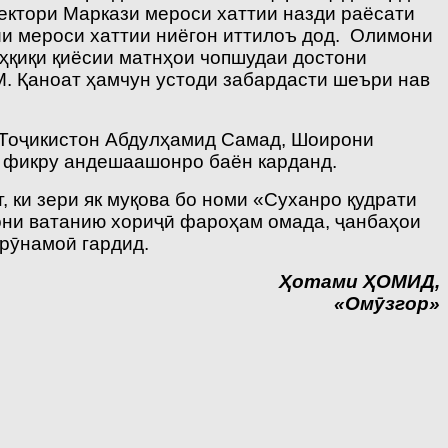
ектори Маркази мероси хаттии назди раёсати
и мероси хаттии ниёгон иттилоъ дод. Олимони
қиқи қиёсии матнҳои чопшудаи достони
М. Қаноат ҳамчун устоди забардасти шеъри нав
 Тоҷикистон Абдулҳамид Самад, Шоирони
р фикру андешаашонро баён карданд.
 ки зери як муқова бо номи «Суханро қудрати
они ватанию хориҷӣ фароҳам омада, ҷанбаҳои
 рӯнамоӣ гардид.
Ҳ
отами
Ҳ
ОМИД,
«Ом
ӯ
згор»