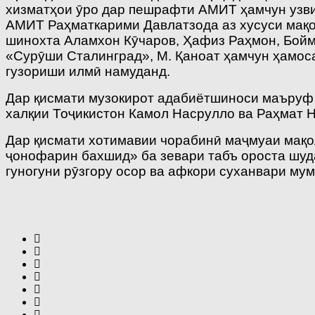
хизматҳои ӯро дар пешрафти АМИТ ҳамчун узви
АМИТ Раҳматкарими Давлатзода аз хусуси мақо
шинохта Аламхон Кӯчаров, Ҳафиз Раҳмон, Бойм
«Сурӯши Сталинград», М. Қаноат ҳамчун ҳамоса
гузориши илмӣ намуданд.
Дар қисмати музокирот адабиётшиноси маъруф
халқии Тоҷикистон Камол Насрулло ва Раҳмат 
Дар қисмати хотимавии чорабинӣ маҷмуаи мақол
ҷонофарин бахшид» ба зевари табъ ороста шуд
гуногуни рӯзгору осор ва афкори суханвари му