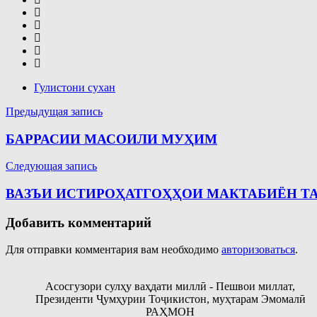
Гулистони сухан
Навигация
Предыдущая запись
по
БАРРАСИИ МАСОИЛИ МУҲИМ
записям
Следующая запись
ВАЗЪИ ИСТИРОҲАТГОҲҲОИ МАКТАБИЁН Т
Добавить комментарий
Для отправки комментария вам необходимо
авторизоваться
.
Асосгузори сулҳу ваҳдати миллӣ - Пешвои миллат,
Президенти Ҷумҳурии Тоҷикистон, муҳтарам Эмомалӣ
РАҲМОН