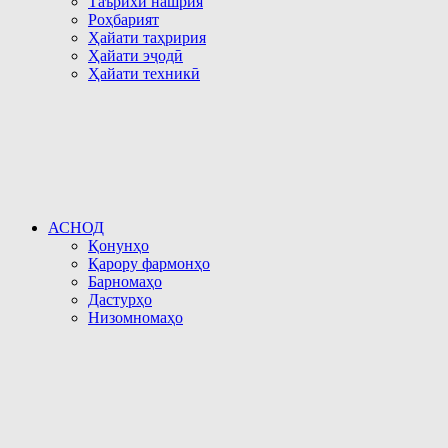
Таърихи нашрия
Роҳбарият
Ҳайати таҳририя
Ҳайати эҷодӣ
Ҳайати техникӣ
АСНОД
Қонунҳо
Қарору фармонҳо
Барномаҳо
Дастурҳо
Низомномаҳо