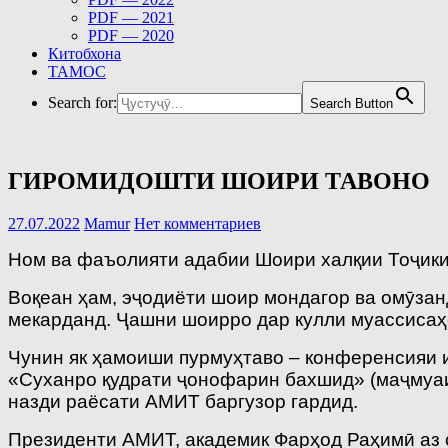
PDF — 2021
PDF — 2020
Китобхона
ТАМОС
Search for:
Search Button
ГИРОМИДОШТИ ШОИРИ ТАВОНО
27.07.2022
Mamur
Нет комментариев
Ном ва фаъолияти адабии Шоири халқии Тоҷикис
Воқеан ҳам, эҷодиёти шоир мондагор ва омӯзанд
мекарданд. Ҷашни шоирро дар кулли муассисаҳ
Чунин як ҳамоиши пурмуҳтаво – конференсияи 
«Суханро қудрати ҷонофарин бахшид» (маҷмуаи
назди раёсати АМИТ баргузор гардид.
Президенти АМИТ, академик Фарҳод Раҳимӣ аз с