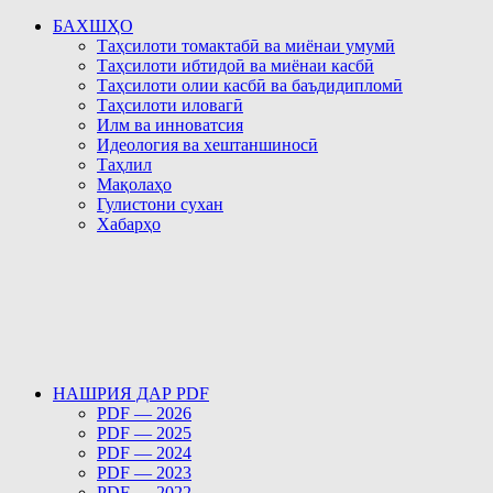
БАХШҲО
Таҳсилоти томактабӣ ва миёнаи умумӣ
Таҳсилоти ибтидоӣ ва миёнаи касбӣ
Таҳсилоти олии касбӣ ва баъдидипломӣ
Таҳсилоти иловагӣ
Илм ва инноватсия
Идеология ва хештаншиносӣ
Таҳлил
Мақолаҳо
Гулистони сухан
Хабарҳо
НАШРИЯ ДАР PDF
PDF — 2026
PDF — 2025
PDF — 2024
PDF — 2023
PDF — 2022