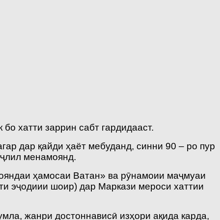
бо хатти заррин сабт гардидааст.
гар дар қайди ҳаёт мебуданд, синни 90 – ро пур
аҷлил менамоянд.
рояндаи ҳамосаи Ватан» ва рӯнамоии маҷмуаи
и эҷодиии шоир) дар Маркази мероси хаттии
умла, жанри достоннависӣ изҳори ақида карда,