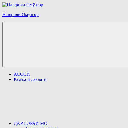
Перейти
к
Нашрияи Омӯзгор
содержимому
АСОСӢ
Рамзҳои давлатӣ
ДАР БОРАИ МО