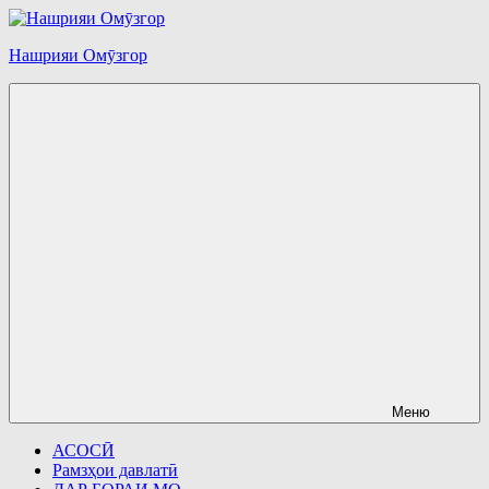
Перейти
к
Нашрияи Омӯзгор
содержимому
Меню
АСОСӢ
Рамзҳои давлатӣ