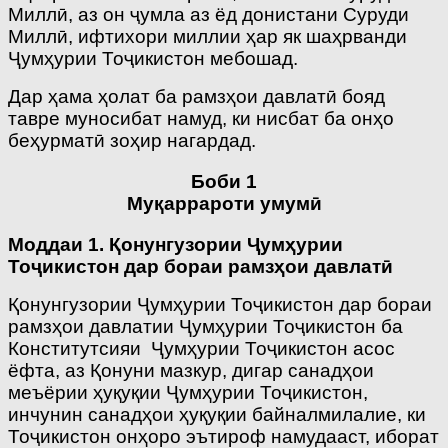
Миллӣ, аз он ҷумла аз ёд донистани Суруди
Миллӣ, ифтихори миллии ҳар як шаҳрванди
Ҷумҳурии Тоҷикистон мебошад.
Дар ҳама ҳолат ба рамзҳои давлатӣ бояд
тавре муносибат намуд, ки нисбат ба онҳо
беҳурматӣ зоҳир нагардад.
Боби 1
Муқаррароти умумӣ
Моддаи 1. Қонунгузории Ҷумҳурии
Тоҷикистон дар бораи рамзҳои давлатӣ
Қонунгузории Ҷумҳурии Тоҷикистон дар бораи
рамзҳои давлатии Ҷумҳурии Тоҷикистон ба
Конститутсияи Ҷумҳурии Тоҷикистон асос
ёфта, аз Қонуни мазкур, дигар санадҳои
меъёрии ҳуқуқии Ҷумҳурии Тоҷикистон,
инчунин санадҳои ҳуқуқии байналмилалие, ки
Тоҷикистон онҳоро эътироф намудааст, иборат