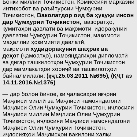
Бонки миллии Тоҷикистон, Комиссияи марказии
интихобот ва раъйпурсии Ҷумҳурии
Тоҷикистон,
Ваколатдор оид ба ҳуқуқи инсон
дар Ҷумҳурии Тоҷикистон,
вазоратҳо,
кумитаҳои давлатӣ ва мақомоти идоракунии
давлатии Ҷумҳурии Тоҷикистон, мақомоти
маҳаллии ҳокимияти давлатӣ,
мақомоти
худидоракунии шаҳрак ва
деҳот
(ҷамоатҳо), намояндагиҳои дипломатӣ
ва дигар ташкилотҳои Ҷумҳурии Тоҷикистон
дар мамлакатҳои хориҷӣ ва ташкилотҳои
байналмилалӣ;
(қҷт.25.03.2011 №695),
(ҚҶТ аз
14.11.2016,№1376)
— дар болои биное, ки ҷаласаҳои якҷояи
Маҷлиси миллӣ ва Маҷлиси намояндагони
Маҷлиси Олии Ҷумҳурии Тоҷикистон, иҷлосияи
Маҷлиси миллии Маҷлиси Олии Ҷумҳурии
Тоҷикистон, иҷлосияи Маҷлиси намояндагони
Маҷлиси Олии Ҷумҳурии Тоҷикистон,
иҷлосияҳои Маҷлисҳои вакилони халқи