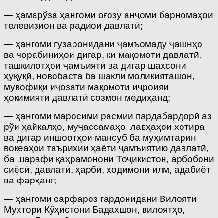
— ҳамарўза ҳангоми оғозу анҷоми барномаҳои
телевизион ва радиои давлатӣ;
— ҳангоми гузаронидани ҷамъомаду ҷашнҳо
ва чорабиниҳои дигар, ки мақомоти давлатӣ,
ташкилотҳои ҷамъиятӣ ва дигар шахсони
ҳуқуқӣ, новобаста ба шакли моликияташон,
мувофиқи иҷозати мақомоти иҷроияи
ҳокимияти давлатӣ созмон медиҳанд;
— ҳангоми маросими расмии пардабардорӣ аз
рўи ҳайкалҳо, муҷассамаҳо, лавҳаҳои хотира
ва дигар иншоотҳои мансуб ба муҳимтарин
воқеаҳои таърихии ҳаёти ҷамъиятию давлатӣ,
ба шарафи қаҳрамонони Тоҷикистон, арбобони
сиёсӣ, давлатӣ, ҳарбӣ, ходимони илм, адабиёт
ва фарҳанг;
— ҳангоми сарфароз гардонидани Вилояти
Мухтори Кўҳистони Бадахшон, вилоятҳо,