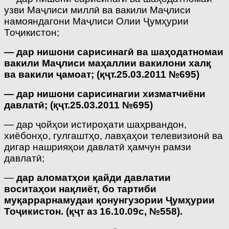
узви Маҷлиси миллӣ ва вакили Маҷлиси
намояндагони Маҷлиси Олии Ҷумҳурии
Тоҷикистон;
— дар нишони сарисинагӣ ва шаҳодатномаи
вакили Маҷлиси маҳаллии вакилони халқ
ва вакили ҷамоат; (қҷт.25.03.2011 №695)
— дар нишони сарисинагии хизматчиёни
давлатӣ; (қҷт.25.03.2011 №695)
— дар ҷойҳои истироҳати шаҳрвандон,
хиёбонҳо, гулгаштҳо, лавҳаҳои телевизионӣ ва
дигар нашрияҳои давлатӣ ҳамчун рамзи
давлатӣ;
—
дар аломатҳои қайди давлатии
воситаҳои нақлиёт, бо тартиби
муқаррарнамудаи қонунгузории Ҷумҳурии
Тоҷикистон. (қҷт
аз 16.10.09с, №558
).