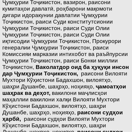
Ҷумҳурии Тоҷикистон, вазирон, раисони
кумитаҳои давлатӣ, роҳбарони мақомоти
дигари идоракунии давлатии Ҷумҳурии
Тоҷикистон, раиси Суди конститутсионии
Ҷумҳурии Тоҷикистон, раиси Суди Олии
Ҷумҳурии Тоҷикистон, раиси Суди Олии
иқтисодии Ҷумҳурии Тоҷикистон, Прокурори
генералии Ҷумҳурии Тоҷикистон, раиси
Комиссияи марказии интихобот ва раъйпурсии
Ҷумҳурии Тоҷикистон, раиси Бонки миллии
Тоҷикистон,
Ваколатдор оид ба ҳуқуқи инсон
дар Ҷумҳурии Тоҷикистон,
раисони Вилояти
Мухтори Кўҳистони Бадахшон, вилоятҳо,
шаҳри Душанбе, шаҳрҳо, ноҳияҳо,
ҷамоатҳои
шаҳрак ва деҳот,
вакилони маҷлисҳои
маҳаллии вакилони халқи Вилояти Мухтори
Кўҳистони Бадахшон, вилоятҳо, шаҳри
Душанбе, шаҳрҳо, ноҳияҳо,
раисони судҳои
ҳарбӣ,
раисони судҳои Вилояти Мухтори
Кўҳистони Бадахшон, вилоятҳо, шаҳри
Душанбе, шаҳрҳо, ноҳияҳо,
раисони судҳои