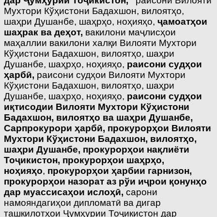
дар Ҷумҳурии Тоҷикистон,
раисони Вилояти
Мухтори Кўҳистони Бадахшон, вилоятҳо,
шаҳри Душанбе, шаҳрҳо, ноҳияҳо,
ҷамоатҳои
шаҳрак ва деҳот,
вакилони маҷлисҳои
маҳаллии вакилони халқи Вилояти Мухтори
Кўҳистони Бадахшон, вилоятҳо, шаҳри
Душанбе, шаҳрҳо, ноҳияҳо,
раисони судҳои
ҳарбӣ,
раисони судҳои Вилояти Мухтори
Кўҳистони Бадахшон, вилоятҳо, шаҳри
Душанбе, шаҳрҳо, ноҳияҳо,
раисони судҳои
иқтисодии Вилояти Мухтори Кўҳистони
Бадахшон, вилоятҳо ва шаҳри Душанбе,
Сарпрокурори ҳарбӣ, прокурорҳои Вилояти
Мухтори Кўҳистони Бадахшон, вилоятҳо,
шаҳри Душанбе, прокурорҳои нақлиёти
Тоҷикистон, прокурорҳои шаҳрҳо,
ноҳияҳо
,
прокурорҳои ҳарбии гарнизон,
прокурорҳои назорат аз рўи иҷрои қонунҳо
дар муассисаҳои ислоҳӣ,
сарони
намояндагиҳои дипломатӣ ва дигар
ташкилотҳои Ҷумҳурии Тоҷикистон дар