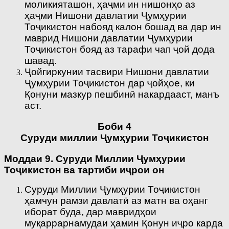
моликияташон, ҳаҷми ин нишонҳо аз
ҳаҷми Нишони давлатии Ҷумҳурии
Тоҷикистон набояд калон бошад ва дар ин
маврид Нишони давлатии Ҷумҳурии
Тоҷикистон бояд аз тарафи чап ҷой дода
шавад.
Ҷойгиркунии тасвири Нишони давлатии
Ҷумҳурии Тоҷикистон дар ҷойҳое, ки
Қонуни мазкур пешбинӣ накардааст, манъ
аст.
Боби 4
Суруди миллии Ҷумҳурии Тоҷикистон
Моддаи 9. Суруди Миллии Ҷумҳурии
Тоҷикистон ва тартиби иҷрои он
Суруди Миллии Ҷумҳурии Тоҷикистон
ҳамчун рамзи давлатӣ аз матн ва оҳанг
иборат буда, дар мавридҳои
муқаррарнамудаи ҳамин Қонун иҷро карда