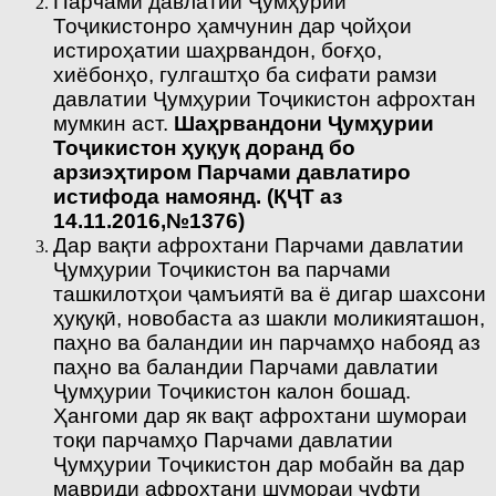
Парчами давлатии Ҷумҳурии
Тоҷикистонро ҳамчунин дар ҷойҳои
истироҳатии шаҳрвандон, боғҳо,
хиёбонҳо, гулгаштҳо ба сифати рамзи
давлатии Ҷумҳурии Тоҷикистон афрохтан
мумкин аст.
Ш
аҳрвандони Ҷумҳурии
Тоҷикистон ҳуқуқ доранд бо
арзиэҳтиром Парчами давлатиро
истифода намоянд.
(ҚҶТ аз
14.11.2016,№1376)
Дар вақти афрохтани Парчами давлатии
Ҷумҳурии Тоҷикистон ва парчами
ташкилотҳои ҷамъиятӣ ва ё дигар шахсони
ҳуқуқӣ, новобаста аз шакли моликияташон,
паҳно ва баландии ин парчамҳо набояд аз
паҳно ва баландии Парчами давлатии
Ҷумҳурии Тоҷикистон калон бошад.
Ҳангоми дар як вақт афрохтани шумораи
тоқи парчамҳо Парчами давлатии
Ҷумҳурии Тоҷикистон дар мобайн ва дар
мавриди афрохтани шумораи ҷуфти