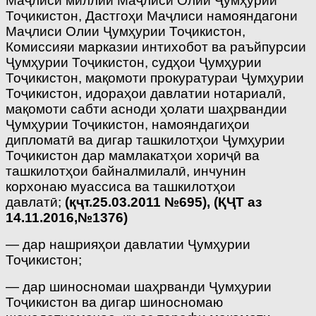
Маҷлиси миллии Маҷлиси Олии Ҷумҳурии
Тоҷикистон, Дастгоҳи Маҷлиси намояндагони
Маҷлиси Олии Ҷумҳурии Тоҷикистон,
Комиссияи марказии интихобот ва раъйпурсии
Ҷумҳурии Тоҷикистон, судҳои Ҷумҳурии
Тоҷикистон, мақомоти прокуратураи Ҷумҳурии
Тоҷикистон, идораҳои давлатии нотариалӣ,
мақомоти сабти асноди ҳолати шаҳрвандии
Ҷумҳурии Тоҷикистон, намояндагиҳои
дипломатӣ ва дигар ташкилотҳои Ҷумҳурии
Тоҷикистон дар мамлакатҳои хориҷӣ ва
ташкилотҳои байналмилалӣ, инчунин
корхонаю муассиса ва ташкилотҳои
давлатӣ;
(қҷт.25.03.2011 №695),
(ҚҶТ аз
14.11.2016,№1376)
— дар нашрияҳои давлатии Ҷумҳурии
Тоҷикистон;
— дар шиносномаи шаҳрванди Ҷумҳурии
Тоҷикистон ва дигар шиносномаю