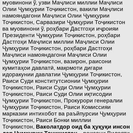
муовинони ў, узви Маҷлиси миллии Маҷлиси
Олии Ҷумҳурии Тоҷикистон, вакили Маҷлиси
намояндагони Маҷлиси Олии Ҷумҳурии
Тоҷикистон, Сарвазири Ҷумҳурии Тоҷикистон
ва муовинони ў, роҳбари Дастгоҳи иҷроияи
Президенти Ҷумҳурии Тоҷикистон, роҳбари
Дастгоҳи Маҷлиси миллии Маҷлиси Олии
Ҷумҳурии Тоҷикистон, роҳбари Дастгоҳи
Маҷлиси намояндагони Маҷлиси Олии
Ҷумҳурии Тоҷикистон, вазирон, раисони
кумитаҳои давлатӣ, мақомоти дигари
идоракунии давлатии Ҷумҳурии Тоҷикистон,
Раиси Суди конститутсионии Ҷумҳурии
Тоҷикистон, Раиси Суди Олии Ҷумҳурии
Тоҷикистон, Раиси Суди Олии иқтисодии
Ҷумҳурии Тоҷикистон, Прокурори генералии
Ҷумҳурии Тоҷикистон, Раиси Комиссияи
марказии интихобот ва раъйпурсии Ҷумҳурии
Тоҷикистон, Раиси Бонки миллии
Тоҷикистон,
Ваколатдор оид ба ҳуқуқи инсон