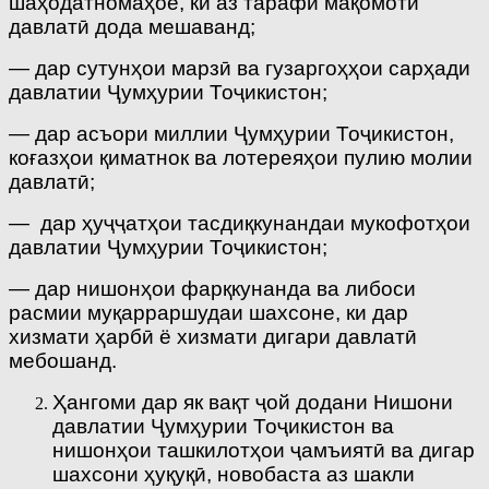
шаҳодатномаҳое, ки аз тарафи мақомоти
давлатӣ дода мешаванд;
— дар сутунҳои марзӣ ва гузаргоҳҳои сарҳади
давлатии Ҷумҳурии Тоҷикистон;
— дар асъори миллии Ҷумҳурии Тоҷикистон,
коғазҳои қиматнок ва лотереяҳои пулию молии
давлатӣ;
— дар ҳуҷҷатҳои тасдиқкунандаи мукофотҳои
давлатии Ҷумҳурии Тоҷикистон;
— дар нишонҳои фарқкунанда ва либоси
расмии муқарраршудаи шахсоне, ки дар
хизмати ҳарбӣ ё хизмати дигари давлатӣ
мебошанд.
Ҳангоми дар як вақт ҷой додани Нишони
давлатии Ҷумҳурии Тоҷикистон ва
нишонҳои ташкилотҳои ҷамъиятӣ ва дигар
шахсони ҳуқуқӣ, новобаста аз шакли