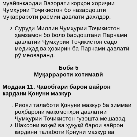
муайянкардаи Вазорати корҳои хориҷии
Ҷумҳурии Тоҷикистон бо назардошти
муқаррароти расмии давлати дахлдор.
Суруди Миллии Ҷумҳурии Тоҷикистон
ҳамзамон бо боло бардоштани Парчами
давлатии Ҷумҳурии Тоҷикистон садо
медиҳад ва ҳозирин ба Парчами давлатӣ
рў меоваранд.
Боби 5
Муқаррароти хотимавӣ
Моддаи 11. Ҷавобгарӣ барои вайрон
кардани Қонуни мазкур
Риояи талаботи Қонуни мазкур ба зиммаи
роҳбарони мақомотҳои давлатии
Ҷумҳурии Тоҷикистон гузошта мешавад.
Шахсони воқеӣ ва ҳуқуқӣ барои вайрон
кардани талаботи Қонуни мазкур ва