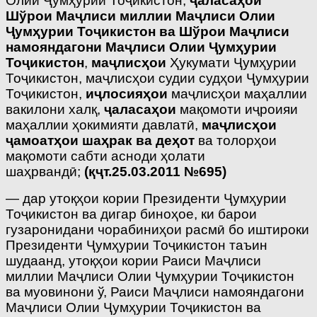
Олии Ҷумҳурии Тоҷикистон,
ҷаласаҳои
Шўрои Маҷлиси миллии Маҷлиси Олии
Ҷумҳурии Тоҷикистон ва Шўрои Маҷлиси
намояндагони Маҷлиси Олии Ҷумҳурии
Тоҷикистон
,
маҷлисҳои
Ҳукумати Ҷумҳурии
Тоҷикистон, маҷлисҳои судии судҳои Ҷумҳурии
Тоҷикистон,
иҷлосияҳои
маҷлисҳои маҳаллии
вакилони халқ,
ҷаласаҳои
мақомоти иҷроияи
маҳаллии ҳокимияти давлатӣ,
маҷлисҳои
ҷамоатҳои шаҳрак ва деҳот
ва толорҳои
мақомоти сабти асноди ҳолати
шаҳрвандӣ;
(қҷт.25.03.2011 №695)
— дар утоқҳои кории Президенти Ҷумҳурии
Тоҷикистон ва дигар биноҳое, ки барои
гузаронидани чорабиниҳои расмӣ бо иштироки
Президенти Ҷумҳурии Тоҷикистон таъин
шудаанд, утоқҳои кории Раиси Маҷлиси
миллии Маҷлиси Олии Ҷумҳурии Тоҷикистон
ва муовинони ў, Раиси Маҷлиси намояндагони
Маҷлиси Олии Ҷумҳурии Тоҷикистон ва