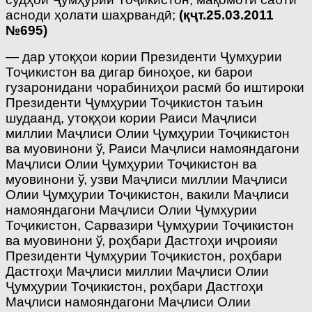
асноди ҳолати шаҳрвандӣ;
(қҷт.25.03.2011
№695)
— дар утоқҳои кории Президенти Ҷумҳурии
Тоҷикистон ва дигар биноҳое, ки барои
гузаронидани чорабиниҳои расмӣ бо иштироки
Президенти Ҷумҳурии Тоҷикистон таъин
шудаанд, утоқҳои кории Раиси Маҷлиси
миллии Маҷлиси Олии Ҷумҳурии Тоҷикистон
ва муовинони ў, Раиси Маҷлиси намояндагони
Маҷлиси Олии Ҷумҳурии Тоҷикистон ва
муовинони ў, узви Маҷлиси миллии Маҷлиси
Олии Ҷумҳурии Тоҷикистон, вакили Маҷлиси
намояндагони Маҷлиси Олии Ҷумҳурии
Тоҷикистон, Сарвазири Ҷумҳурии Тоҷикистон
ва муовинони ў, роҳбари Дастгоҳи иҷроияи
Президенти Ҷумҳурии Тоҷикистон, роҳбари
Дастгоҳи Маҷлиси миллии Маҷлиси Олии
Ҷумҳурии Тоҷикистон, роҳбари Дастгоҳи
Маҷлиси намояндагони Маҷлиси Олии