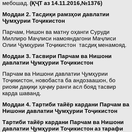
мебошад.
(ҚҶТ аз 14.11.2016,№1376)
Моддаи 2. Тасдиқи рамзҳои давлатии
Ҷумҳурии Тоҷикистон
Парчам, Нишон ва матну оҳанги Суруди
Миллиро Маҷлиси намояндагони Маҷлиси
Олии Ҷумҳурии Тоҷикистон тасдиқ менамояд.
Моддаи 3. Тасвири Парчам ва Нишони
давлатии Ҷумҳурии Тоҷикистон
Парчам ва Нишони давлатии Ҷумҳурии
Тоҷикистон, новобаста ба андозаашон, бо
риояи дақиқи ҳаҷму ранги асл бояд тасвир
карда шаванд.
Моддаи 4. Тартиби тайёр кардани Парчам ва
Нишони давлатии Ҷумҳурии Тоҷикистон
Тартиби тайёр кардани Парчам ва Нишони
давлатии Ҷумҳурии Тоҷикистон аз тарафи