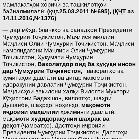
мамлакатҳои хориҷӣ ва ташкилотҳои
байналмилалӣ;
(қҷт.25.03.2011 №695),
(ҚҶТ аз
14.11.2016,№1376)
— дар мўҳр, бланкҳо ва санадҳои Президенти
Ҷумҳурии Тоҷикистон, Маҷлиси миллии
Маҷлиси Олии Ҷумҳурии Тоҷикистон, Маҷлиси
намояндагони Маҷлиси Олии Ҷумҳурии
Тоҷикистон, Ҳукумати Ҷумҳурии
Тоҷикистон,
Ваколатдор оид ба ҳуқуқи инсон
дар Ҷумҳурии Тоҷикистон,
вазоратҳо ва
кумитаҳои давлатӣ ва дигар мақомоти
идоракунии давлатии Ҷумҳурии Тоҷикистон,
Маҷлисҳои вакилони халқи Вилояти Мухтори
Кўҳистони Бадахшон, вилоятҳо, шаҳри
Душанбе, шаҳрҳо, ноҳияҳо,
мақомоти
иҷроияи маҳаллии
ҳокимияти давлатӣ,
мақомоти
худидоракунии шаҳрак ва
деҳот
(ҷамоатҳо), Дастгоҳи иҷроияи
Президенти Ҷумҳурии Тоҷикистон, Дастгоҳи