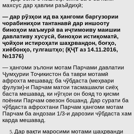
махсус дар ҳавлии раъйдиҳӣ;
— дар рўзҳои ид ва ҳангоми баргузории
чорабиниҳои тантанавӣ дар иншооту
биноҳои маъмурӣ ва иҷтимоиву маишии
давлативу хусусӣ, биноҳои истиқоматӣ,
ҷойҳои истироҳати шаҳрвандон, боғҳо,
хиёбонҳо, гулгаштҳо;
(ҚҶТ аз 14.11.2016,
№1376)
— ҳангоми эълони мотам Парчами давлатии
Ҷумҳурии Тоҷикистон ба таври мотамӣ
афрохта мешавад: ба чўбдаста (меҳвари
фулузи)-и Парчам матои тасмашакли сиёҳ
баста мешавад, ки нўгҳои он бояд то қисми
поёнии Парчам овезон бошанд. Дар сурати ба
чўбдаста афрохтани Парчам ҳангоми мотам
Парчам ба андозаи 1/3-и дарозии чўбдаста хам
карда мешавад.
Дар вақти маросими мотами шаҳрванди