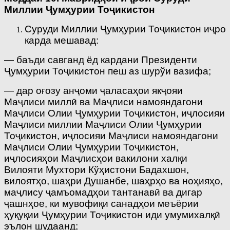
Миллии Ҷумҳурии Тоҷикистон
Суруди Миллии Ҷумҳурии Тоҷикистон иҷро
карда мешавад:
— баъди савганд ёд кардани Президенти
Ҷумҳурии Тоҷикистон пеш аз шурўи вазифа;
— дар оғозу анҷоми ҷаласаҳои якҷояи
Маҷлиси миллӣ ва Маҷлиси намояндагони
Маҷлиси Олии Ҷумҳурии Тоҷикистон, иҷлосияи
Маҷлиси миллии Маҷлиси Олии Ҷумҳурии
Тоҷикистон, иҷлосияи Маҷлиси намояндагони
Маҷлиси Олии Ҷумҳурии Тоҷикистон,
иҷлосияҳои Маҷлисҳои вакилони халқи
Вилояти Мухтори Кўҳистони Бадахшон,
вилоятҳо, шаҳри Душанбе, шаҳрҳо ва ноҳияҳо,
маҷлису ҷамъомадҳои тантанавӣ ва дигар
ҷашнҳое, ки мувофиқи санадҳои меъёрии
ҳуқуқии Ҷумҳурии Тоҷикистон иди умумихалқӣ
эълон шудаанд;