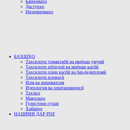
Барномаҳо
Дастурҳо
Низомномаҳо
БАХШҲО
Таҳсилоти томактабӣ ва миёнаи умумӣ
Таҳсилоти ибтидоӣ ва миёнаи касбӣ
Таҳсилоти олии касбӣ ва баъдидипломӣ
Таҳсилоти иловагӣ
Илм ва инноватсия
Идеология ва хештаншиносӣ
Таҳлил
Мақолаҳо
Гулистони сухан
Хабарҳо
НАШРИЯ ДАР PDF