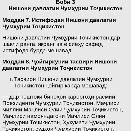
Боби 3
Нишони давлатии Ҷумҳурии Тоҷикистон
Моддаи 7. Истифодаи Нишони давлатии
Ҷумҳурии Тоҷикистон
Нишони давлатии Ҷумҳурии Тоҷикистон дар
шакли ранга, якранг ва ё сиёҳу сафед
истифода бурда мешавад.
Моддаи 8. Ҷойгиркунии тасвири Нишони
давлатии Ҷумҳурии Тоҷикистон
Тасвири Нишони давлатии Ҷумҳурии
Тоҷикистон ҷойгир карда мешавад:
— дар пештоқи биноҳои қароргоҳи расмии
Президенти Ҷумҳурии Тоҷикистон, Маҷлиси
миллии Маҷлиси Олии Ҷумҳурии Тоҷикистон,
Маҷлиси намояндагони Маҷлиси Олии
Ҷумҳурии Тоҷикистон, Ҳукумати Ҷумҳурии
Тоҷикистон, судҳои Ҷумҳурии Тоҷикистон,