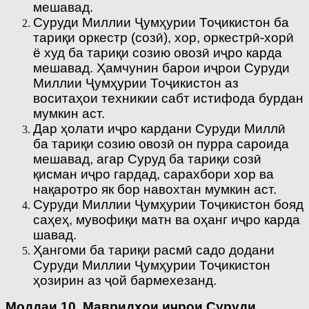
мешавад.
Суруди Миллии Ҷумҳурии Тоҷикистон ба
тариқи оркестр (созӣ), хор, оркестрӣ-хорӣ
ё худ ба тариқи созию овозӣ иҷро карда
мешавад. Ҳамчунин барои иҷрои Суруди
Миллии Ҷумҳурии Тоҷикистон аз
воситаҳои техникии сабт истифода бурдан
мумкин аст.
Дар ҳолати иҷро кардани Суруди Миллӣ
ба тариқи созию овозӣ он пурра сароида
мешавад, агар Суруд ба тариқи созӣ
қисман иҷро гардад, сарахбори хор ва
нақаротро як бор навохтан мумкин аст.
Суруди Миллии Ҷумҳурии Тоҷикистон бояд
саҳеҳ, мувофиқи матн ва оҳанг иҷро карда
шавад.
Ҳангоми ба тариқи расмӣ садо додани
Суруди Миллии Ҷумҳурии Тоҷикистон
ҳозирин аз ҷой бармехезанд.
Моддаи 10. Мавридҳои иҷрои Суруди