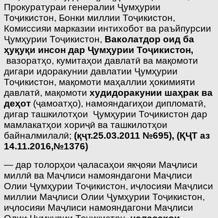
Прокуратураи генералии Ҷумҳурии
Тоҷикистон, Бонки миллии Тоҷикистон,
Комиссияи марказии интихобот ва раъйпурсии
Ҷумҳурии Тоҷикистон,
Ваколатдор оид ба
ҳуқуқи инсон дар Ҷумҳурии Тоҷикистон,
вазоратҳо, кумитаҳои давлатӣ ва мақомоти
дигари идоракунии давлатии Ҷумҳурии
Тоҷикистон, мақомоти маҳаллии ҳокимияти
давлатӣ, мақомоти
худидоракунии шаҳрак ва
деҳот
(ҷамоатҳо), намояндагиҳои дипломатӣ,
дигар ташкилотҳои Ҷумҳурии Тоҷикистон дар
мамлакатҳои хориҷӣ ва ташкилотҳои
байналмилалӣ;
(қҷт.25.03.2011 №695),
(ҚҶТ аз
14.11.2016,№1376)
— дар толорҳои ҷаласаҳои якҷояи Маҷлиси
миллӣ ва Маҷлиси намояндагони Маҷлиси
Олии Ҷумҳурии Тоҷикистон, иҷлосияи Маҷлиси
миллии Маҷлиси Олии Ҷумҳурии Тоҷикистон,
иҷлосияи Маҷлиси намояндагони Маҷлиси