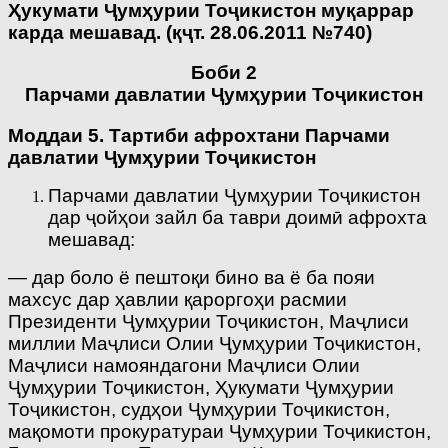
Ҳукумати Ҷумҳурии Тоҷикистон муқаррар
карда мешавад.
(
қҷ
т. 28.06.2011 №740)
Боби 2
Парчами давлатии Ҷумҳурии Тоҷикистон
Моддаи 5. Тартиби афрохтани Парчами
давлатии Ҷумҳурии Тоҷикистон
Парчами давлатии Ҷумҳурии Тоҷикистон
дар ҷойҳои зайл ба таври доимӣ афрохта
мешавад:
— дар боло ё пештоқи бино ва ё ба пояи
махсус дар ҳавлии қароргоҳи расмии
Президенти Ҷумҳурии Тоҷикистон, Маҷлиси
миллии Маҷлиси Олии Ҷумҳурии Тоҷикистон,
Маҷлиси намояндагони Маҷлиси Олии
Ҷумҳурии Тоҷикистон, Ҳукумати Ҷумҳурии
Тоҷикистон, судҳои Ҷумҳурии Тоҷикистон,
мақомоти прокуратураи Ҷумҳурии Тоҷикистон,