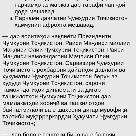
парчамҳо аз марказ дар тарафи чап ҷой
дода мешавад.
Парчами давлатии Ҷумҳурии Тоҷикистон
ҳамчунин афрохта мешавад:
— дар воситаҳои нақлиёти Президенти
Ҷумҳурии Тоҷикистон, Раиси Маҷлиси миллии
Маҷлиси Олии Ҷумҳурии Тоҷикистон, Раиси
Маҷлиси намояндагони Маҷлиси Олии
Ҷумҳурии Тоҷикистон, Сарвазири Ҷумҳурии
Тоҷикистон, роҳбарони ҳайатҳои давлатӣ ва
ҳукуматии Ҷумҳурии Тоҷикистон берун аз
ҳудуди Ҷумҳурии Тоҷикистон, сарони
намояндагиҳои дипломатӣ ва дигар
ташкилотҳои Ҷумҳурии Тоҷикистон дар
мамлакатҳои хориҷӣ ва ташкилотҳои
байналмилалӣ ва ё шахсони дигар мувофиқи
тартиби муқарраркардаи Ҳукумати Ҷумҳурии
Тоҷикистон;
— дар боло ё пештоқи бино ва ё ба пояи