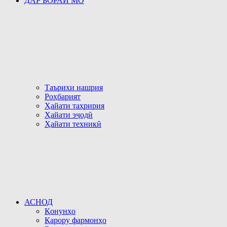
ДАР БОРАИ МО
Таърихи нашрия
Роҳбарият
Ҳайати таҳририя
Ҳайати эҷодӣ
Ҳайати техникӣ
АСНОД
Қонунҳо
Қарору фармонҳо