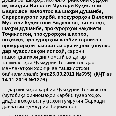
иқтисодии Вилояти Мухтори Кўҳистони
Бадахшон, вилоятҳо ва шаҳри Душанбе,
Сарпрокурори ҳарбӣ, прокурорҳои Вилояти
Мухтори Кўҳистони Бадахшон, вилоятҳо,
шаҳри Душанбе, прокурорҳои нақлиёти
Тоҷикистон, прокурорҳои шаҳрҳо,
ноҳияҳо
,
прокурорҳои ҳарбии гарнизон,
прокурорҳои назорат аз рўи иҷрои қонунҳо
дар муассисаҳои ислоҳӣ,
сарони
намояндагиҳои дипломатӣ ва дигар
ташкилотҳои Ҷумҳурии Тоҷикистон дар
мамлакатҳои хориҷӣ ва ташкилотҳои
байналмилалӣ;
(қҷт.25.03.2011 №695),
(ҚҶТ аз
14.11.2016,№1376)
— дар қисмҳои ҳарбии Ҷумҳурии Тоҷикистон
(мутобиқи оинномаҳои ҳарбӣ), гузаргоҳҳо,
дидбонгоҳҳо ва нуқтаҳои гумрукии Сарҳади
давлатии Ҷумҳурии Тоҷикистон.