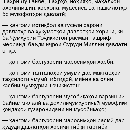
шаҳри Душанбе, шаҳрҳо, ноҳияҳо, маҳалҳои
аҳолинишин, корхона, муассиса ва ташкилотҳо
бо мукофотҳои давлатӣ;
— ҳангоми истиқбол ва гусели сарони
давлатҳо ва ҳукуматҳои давлатҳои хориҷӣ, ки
ба Ҷумҳурии Тоҷикистон расман ташриф
меоранд, баъди иҷрои Суруди Миллии давлати
онҳо;
— ҳангоми баргузории маросимҳои ҳарбӣ;
— ҳангоми тантанаҳои умумӣ дар мактабҳои
таҳсилоти умумӣ, ибтидоӣ, миёна ва олии
касбии Ҷумҳурии Тоҷикистон;
— ҳангоми баргузории мусобиқаҳои варзишии
байналмилалӣ ва дохилиҷумҳуриявӣ мувофиқи
қоидаҳои гузаронидани ин мусобиқаҳо;
— ҳангоми баргузории маросимҳои расмӣ дар
ҳудуди давлатҳои хориҷӣ тибқи тартиби