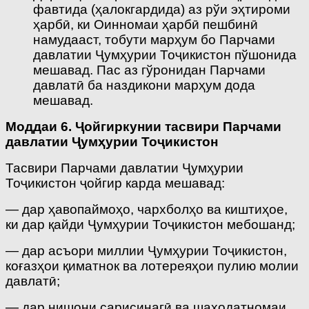
фавтида (ҳалокгардида) аз рўи эҳтироми
ҳарбӣ, ки Оинномаи ҳарбӣ пешбинӣ
намудааст, тобути марҳум бо Парчами
давлатии Ҷумҳурии Тоҷикистон пўшонида
мешавад. Пас аз гўронидан Парчами
давлатӣ ба наздикони марҳум дода
мешавад.
Моддаи 6. Ҷойгиркунии тасвири Парчами
давлатии Ҷумҳурии Тоҷикистон
Тасвири Парчами давлатии Ҷумҳурии
Тоҷикистон ҷойгир карда мешавад:
— дар ҳавопаймоҳо, чархболҳо ва киштиҳое,
ки дар қайди Ҷумҳурии Тоҷикистон мебошанд;
— дар асъори миллии Ҷумҳурии Тоҷикистон,
коғазҳои қиматнок ва лотереяҳои пулию молии
давлатӣ;
— дар нишони сарисинагӣ ва шаҳодатномаи