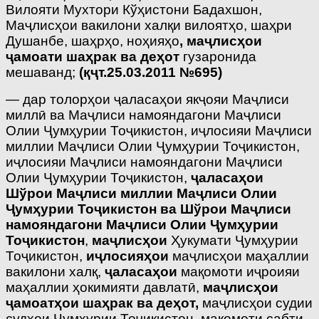
Вилояти Мухтори Кўҳистони Бадахшон,
Маҷлисҳои вакилони халқи вилоятҳо, шаҳри
Душанбе, шаҳрҳо, ноҳияҳо
, маҷлисҳои
ҷамоати шаҳрак ва деҳот
гузаронида
мешаванд;
(қҷт.25.03.2011 №695)
— дар толорҳои ҷаласаҳои якҷояи Маҷлиси
миллӣ ва Маҷлиси намояндагони Маҷлиси
Олии Ҷумҳурии Тоҷикистон, иҷлосияи Маҷлиси
миллии Маҷлиси Олии Ҷумҳурии Тоҷикистон,
иҷлосияи Маҷлиси намояндагони Маҷлиси
Олии Ҷумҳурии Тоҷикистон,
ҷаласаҳои
Шўрои Маҷлиси миллии Маҷлиси Олии
Ҷумҳурии Тоҷикистон ва Шўрои Маҷлиси
намояндагони Маҷлиси Олии Ҷумҳурии
Тоҷикистон
,
маҷлисҳои
Ҳукумати Ҷумҳурии
Тоҷикистон,
иҷлосияҳои
маҷлисҳои маҳаллии
вакилони халқ,
ҷаласаҳои
мақомоти иҷроияи
маҳаллии ҳокимияти давлатӣ,
маҷлисҳои
ҷамоатҳои шаҳрак ва деҳот,
маҷлисҳои судии
судҳои Ҷумҳурии Тоҷикистон, мақомоти сабти