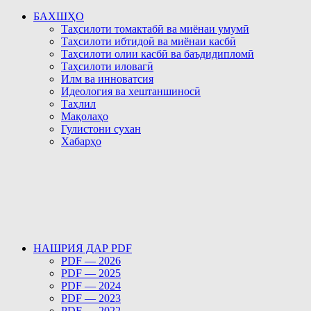
БАХШҲО
Таҳсилоти томактабӣ ва миёнаи умумӣ
Таҳсилоти ибтидоӣ ва миёнаи касбӣ
Таҳсилоти олии касбӣ ва баъдидипломӣ
Таҳсилоти иловагӣ
Илм ва инноватсия
Идеология ва хештаншиносӣ
Таҳлил
Мақолаҳо
Гулистони сухан
Хабарҳо
НАШРИЯ ДАР PDF
PDF — 2026
PDF — 2025
PDF — 2024
PDF — 2023
PDF — 2022