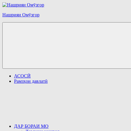
Перейти
к
Нашрияи Омӯзгор
содержимому
АСОСӢ
Рамзҳои давлатӣ
ДАР БОРАИ МО