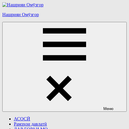
Перейти
к
Нашрияи Омӯзгор
содержимому
Меню
АСОСӢ
Рамзҳои давлатӣ