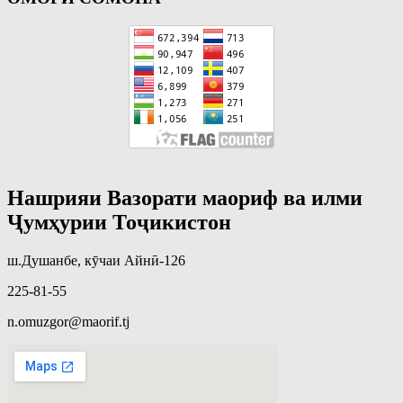
Нашрияи Вазорати маориф ва илми
Ҷумҳурии Тоҷикистон
ш.Душанбе, кӯчаи Айнӣ-126
225-81-55
n.omuzgor@maorif.tj