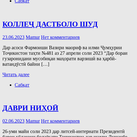
Сабқат
КОЛЛЕҶ ДАСТБОЛО ШУД
23.06.2023
Mamur
Нет комментариев
Дар асоси Фармоиши Вазири маориф ва илми Ҷумҳурии
Тоҷикистон таҳти №481 аз 27 апрели соли 2023 “Дар бораи
гузаронидани мусобиқаи маҳорати варзишӣ ва ҳарбӣ-
ватандӯстӣ байни […]
Читать далее
Сабқат
ДАВРИ НИҲОӢ
02.06.2023
Mamur
Нет комментариев
26-уми майи соли 2023 дар литсей-интернати Президентӣ
барои кӯдакони болаёқати Тоҷикистон дар шаҳри Душанбе