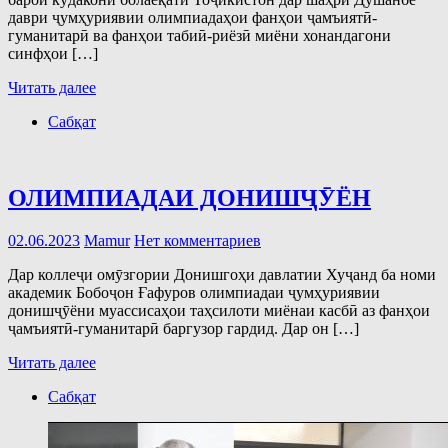
даври ҷумҳуриявии олимпиадаҳои фанҳои ҷамъиятӣ-
гуманитарӣ ва фанҳои табиӣ-риёзӣ миёни хонандагони
синфҳои […]
Читать далее
Сабқат
ОЛИМПИАДАИ ДОНИШҶӮЁН
02.06.2023
Mamur
Нет комментариев
Дар коллеҷи омӯзгории Донишгоҳи давлатии Хуҷанд ба номи
академик Бобоҷон Ғафуров олимпиадаи ҷумҳуриявии
донишҷӯёни муассисаҳои таҳсилоти миёнаи касбӣ аз фанҳои
ҷамъиятӣ-гуманитарӣ баргузор гардид. Дар он […]
Читать далее
Сабқат