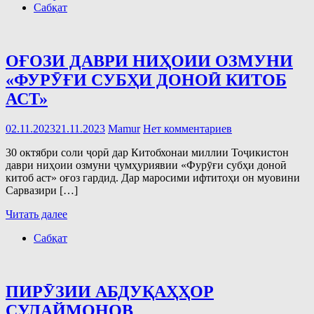
Сабқат
ОҒОЗИ ДАВРИ НИҲОИИ ОЗМУНИ
«ФУРӮҒИ СУБҲИ ДОНОӢ КИТОБ
АСТ»
02.11.2023
21.11.2023
Mamur
Нет комментариев
30 октябри соли ҷорӣ дар Китобхонаи миллии Тоҷикистон
даври ниҳоии озмуни ҷумҳуриявии «Фурӯғи субҳи доноӣ
китоб аст» оғоз гардид. Дар маросими ифтитоҳи он муовини
Сарвазири […]
Читать далее
Сабқат
ПИРӮЗИИ АБДУҚАҲҲОР
СУЛАЙМОНОВ