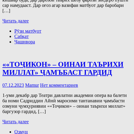
сар намудааст. Дар оғоз агар вазифаи матбуот дар баробари
[…]
Читать далее
Рӯзи матбуот
Сабқат
Ҷашнвора
««ТОҶИКОН» – ОИНАИ ТАЪРИХИ
МИЛЛАТ» ҶАМЪБАСТ ГАРДИД
07.12.2023
Mamur
Нет комментариев
1-уми декабр дар Театри давлатии академии опера ва балети
ба номи Садриддин Айнӣ маросими тантанавии ҷамъбасти
озмуни ҷумҳуриявии ««Тоҷикон» – оинаи таърихи миллат»
баргузор гардид, […]
Читать далее
Озмун