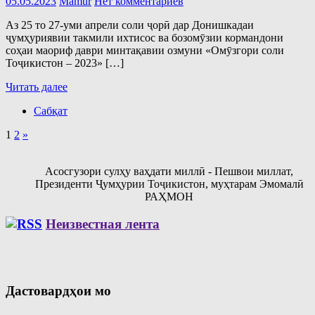
05.05.2023
Mamur
Нет комментариев
Аз 25 то 27-уми апрели соли ҷорӣ дар Донишкадаи
ҷумҳуриявии такмили ихтисос ва бозомӯзии кормандони
соҳаи маориф даври минтақавии озмуни «Омӯзгори соли
Тоҷикистон – 2023» […]
Читать далее
Сабқат
Пагинация
Следующие
1
2
»
записи
записей
Асосгузори сулҳу ваҳдати миллӣ - Пешвои миллат,
Президенти Ҷумҳурии Тоҷикистон, муҳтарам Эмомалӣ
РАҲМОН
Неизвестная лента
Дастовардҳои мо