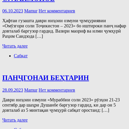
06.10.2023
Mamur
Нет комментариев
Ҳафтаи гузашта даври ниҳоии озмуни ҷумҳуриявии
«Омӯзгори соли Тоҷикистон – 2023» бо иштироки панҷ нафар
довталаб баргузор гардид. Вазири маориф ва илми ҷумҳурӣ
Раҳим Саидзода […]
Читать далее
Сабқат
ПАНҶГОНАИ БЕҲТАРИН
28.09.2023
Mamur
Нет комментариев
Даври ниҳоии озмуни «Мураббии соли 2023» рӯзҳои 21-23
сентябр дар шаҳри Душанбе баргузор гардид, ки дар он 5
довталаб аз 5 минтақаи ҷумҳурӣ сабқат оростанд: […]
Читать далее