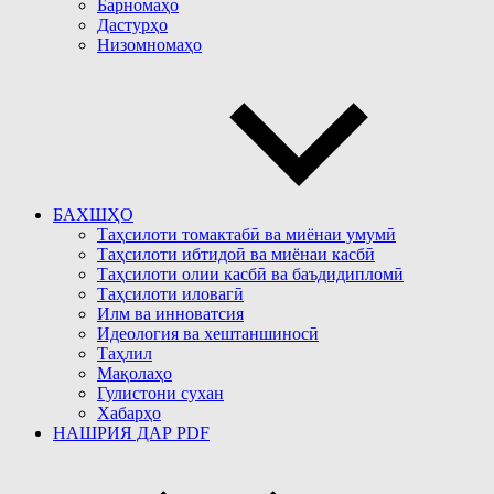
Барномаҳо
Дастурҳо
Низомномаҳо
БАХШҲО
Таҳсилоти томактабӣ ва миёнаи умумӣ
Таҳсилоти ибтидоӣ ва миёнаи касбӣ
Таҳсилоти олии касбӣ ва баъдидипломӣ
Таҳсилоти иловагӣ
Илм ва инноватсия
Идеология ва хештаншиносӣ
Таҳлил
Мақолаҳо
Гулистони сухан
Хабарҳо
НАШРИЯ ДАР PDF