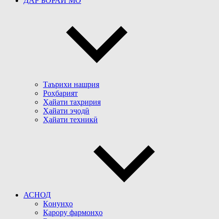
ДАР БОРАИ МО
Таърихи нашрия
Роҳбарият
Ҳайати таҳририя
Ҳайати эҷодӣ
Ҳайати техникӣ
АСНОД
Қонунҳо
Қарору фармонҳо