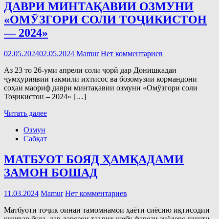
ДАВРИ МИНТАҚАВИИ ОЗМУНИ
«ОМӮЗГОРИ СОЛИ ТОҶИКИСТОН
— 2024»
02.05.2024
02.05.2024
Mamur
Нет комментариев
Аз 23 то 26-уми апрели соли ҷорӣ дар Донишкадаи
ҷумҳуриявии такмили ихтисос ва бозомӯзии кормандони
соҳаи маориф даври минтақавии озмуни «Омӯзгори соли
Тоҷикистон – 2024» […]
Читать далее
Озмун
Сабқат
МАТБУОТ БОЯД ҲАМҚАДАМИ
ЗАМОН БОШАД
11.03.2024
Mamur
Нет комментариев
Матбуоти тоҷик оинаи тамомнамои ҳаёти сиёсию иқтисодии
кишвар буда, дар дарозои таърих шебу фарози зиёдеро пушти