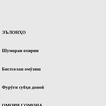
ЭЪЛОНҲО
Шумораи охирин
Бистсолаи омӯзиш
Фурӯғи субҳи доноӣ
ОМОРИ СОМОНА