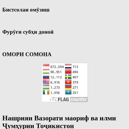
Бистсолаи омӯзиш
Фурӯғи субҳи доноӣ
ОМОРИ СОМОНА
Нашрияи Вазорати маориф ва илми
Ҷумҳурии Тоҷикистон