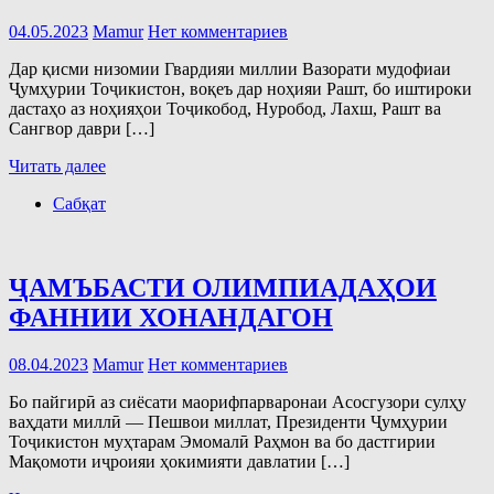
04.05.2023
Mamur
Нет комментариев
Дар қисми низомии Гвардияи миллии Вазорати мудофиаи
Ҷумҳурии Тоҷикистон, воқеъ дар ноҳияи Рашт, бо иштироки
даcтаҳо аз ноҳияҳои Тоҷикобод, Нуробод, Лахш, Рашт ва
Сангвор даври […]
Читать далее
Сабқат
ҶАМЪБАСТИ ОЛИМПИАДАҲОИ
ФАННИИ ХОНАНДАГОН
08.04.2023
Mamur
Нет комментариев
Бо пайгирӣ аз сиёсати маорифпарваронаи Асосгузори сулҳу
ваҳдати миллӣ — Пешвои миллат, Президенти Ҷумҳурии
Тоҷикистон муҳтарам Эмомалӣ Раҳмон ва бо дастгирии
Мақомоти иҷроияи ҳокимияти давлатии […]