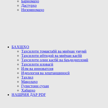
Барномаҳо
Дастурҳо
Низомномаҳо
БАХШҲО
Таҳсилоти томактабӣ ва миёнаи умумӣ
Таҳсилоти ибтидоӣ ва миёнаи касбӣ
Таҳсилоти олии касбӣ ва баъдидипломӣ
Таҳсилоти иловагӣ
Илм ва инноватсия
Идеология ва хештаншиносӣ
Таҳлил
Мақолаҳо
Гулистони сухан
Хабарҳо
НАШРИЯ ДАР PDF