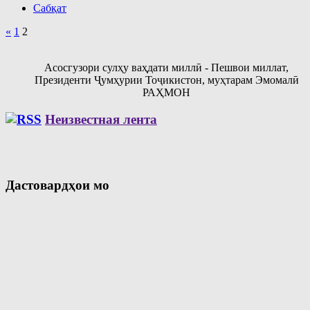
Сабқат
Пагинация
Предыдущие
«
1
2
записи
записей
Асосгузори сулҳу ваҳдати миллӣ - Пешвои миллат,
Президенти Ҷумҳурии Тоҷикистон, муҳтарам Эмомалӣ
РАҲМОН
Неизвестная лента
Дастовардҳои мо