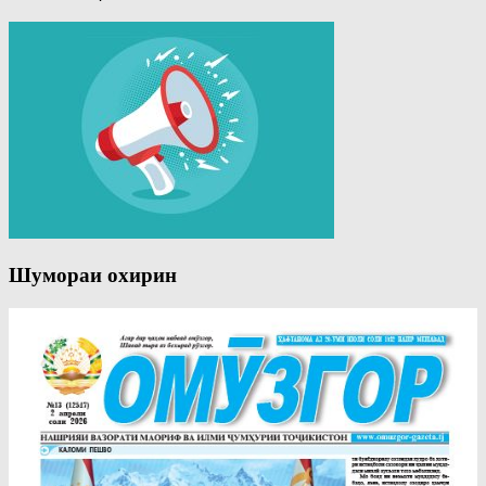
Шумораи охирин