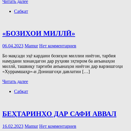
Читать далее
Сабқат
«БОЗИҲОИ МИЛЛӢ»
06.04.2023
Mamur
Нет комментариев
Бо мақсади эҳё кардани бозиҳои миллии ниёгон, тарбия
намудани хонандагон дар руҳияи эҳтиром ба анъанаҳои
миллӣ, ташвиқу тарғиби анъанаҳои ниёгон дар варзишгоҳи
«Хуррамшаҳр»-и Донишгоҳи давлатии […]
Читать далее
Сабқат
БЕҲТАРИНҲО ДАР САФИ АВВАЛ
16.02.2023
Mamur
Нет комментариев