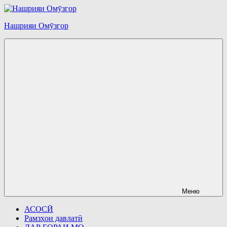
Перейти
к
Нашрияи Омӯзгор
содержимому
Меню
АСОСӢ
Рамзҳои давлатӣ