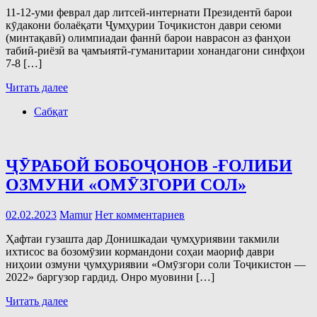
11-12-уми феврал дар литсей-интернати Президентӣ барои
кӯдакони болаёқати Ҷумҳурии Тоҷикистон даври сеюми
(минтақавӣ) олимпиадаи фаннӣ барои наврасон аз фанҳои
табиӣ-риёзӣ ва ҷамъиятӣ-гуманитарии хонандагони синфҳои
7-8 […]
Читать далее
Сабқат
ҶӮРАБОЙ БОБОҶОНОВ -ҒОЛИБИ
ОЗМУНИ «ОМӮЗГОРИ СОЛ»
02.02.2023
Mamur
Нет комментариев
Ҳафтаи гузашта дар Донишкадаи ҷумҳуриявии такмили
ихтисос ва бозомӯзии кормандони соҳаи маориф даври
ниҳоии озмуни ҷумҳуриявии «Омӯзгори соли Тоҷикистон —
2022» баргузор гардид. Онро муовини […]
Читать далее