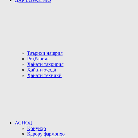
ДАР БОРАИ МО
Таърихи нашрия
Роҳбарият
Ҳайати таҳририя
Ҳайати эҷодӣ
Ҳайати техникӣ
АСНОД
Қонунҳо
Қарору фармонҳо