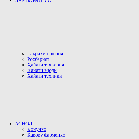
ДАР БОРАИ МО
Таърихи нашрия
Роҳбарият
Ҳайати таҳририя
Ҳайати эҷодӣ
Ҳайати техникӣ
АСНОД
Қонунҳо
Қарору фармонҳо