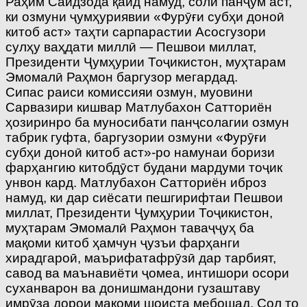
Раҳим Саидзода қайд намуд, соли панҷум аст,
ки озмуни ҷумҳуриявии «Фурӯғи субҳи доноӣ
китоб аст» таҳти сарпарастии Асосгузори
сулҳу ваҳдати миллӣ — Пешвои миллат,
Президенти Ҷумҳурии Тоҷикистон, муҳтарам
Эмомалӣ Раҳмон баргузор мегардад.
Сипас раиси комиссияи озмун, муовини
Сарвазири кишвар Матлубахон Сатториён
ҳозиринро ба муносибати панҷсолагии озмун
табрик гуфта, баргузории озмуни «Фурӯғи
субҳи доноӣ китоб аст»-ро намунаи боризи
фарҳангию китобдӯст будани мардуми тоҷик
унвон кард. Матлубахон Сатториён иброз
намуд, ки дар сиёсати пешгирифтаи Пешвои
миллат, Президенти Ҷумҳурии Тоҷикистон,
муҳтарам Эмомалӣ Раҳмон таваҷҷуҳ ба
мақоми китоб ҳамчун ҷузъи фарҳанги
хирадгароӣ, маъ­рифатафрӯзӣ дар тарбият,
савод ва маънавиёти ҷомеа, интишори осори
суханварон ва донишмандони гузаштаву
имрӯза дорои мақоми шоиста мебошад. Сол то