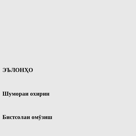
ЭЪЛОНҲО
Шумораи охирин
Бистсолаи омӯзиш