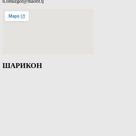
n.omuzgor@maorif.tj
ШАРИКОН