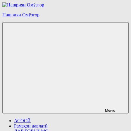
Перейти
к
Нашрияи Омӯзгор
содержимому
Меню
АСОСӢ
Рамзҳои давлатӣ