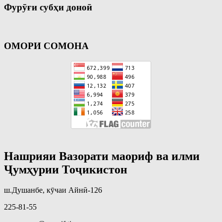
Фурӯғи субҳи доноӣ
ОМОРИ СОМОНА
Нашрияи Вазорати маориф ва илми
Ҷумҳурии Тоҷикистон
ш.Душанбе, кӯчаи Айнӣ-126
225-81-55