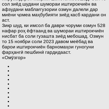
сол зиёд шудани шумораи иштирокчиён ва
афзудани маблағгузории озмун далели дар
миёни ҷомеа маҳбубияти зиёд касб кардани он
аст.
Зикр шуд, ки имсол ба даври чоруми озмун 528
нафар роҳ ёфтаанд ва шумораи иштирокчиён
нисбат ба соли гузашта зиёд мебошад. Озмун
то 15 ноябри соли 2023 давом меёбад ва
барои иштирокчиён барномаҳои гуногуни
фарҳангӣ пешбинӣ гардидааст.
«Омӯзгор»