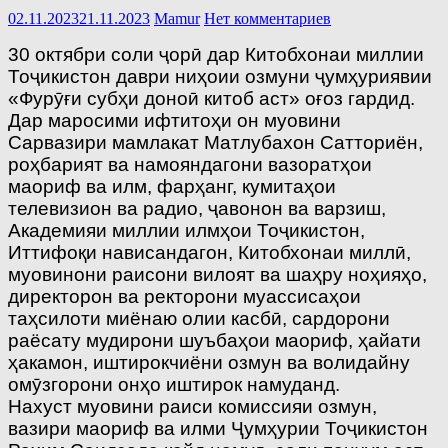
02.11.2023
21.11.2023
Mamur
Нет комментариев
30 октябри соли ҷорӣ дар Китобхонаи миллии
Тоҷикистон даври ниҳоии озмуни ҷумҳуриявии
«Фурӯғи субҳи доноӣ китоб аст» оғоз гардид.
Дар маросими ифтитоҳи он муовини
Сарвазири мамлакат Матлубахон Сатториён,
роҳбарият ва намояндагони вазоратҳои
маориф ва илм, фарҳанг, кумитаҳои
телевизион ва радио, ҷавонон ва варзиш,
Академияи миллии илмҳои Тоҷикистон,
Иттифоқи нависандагон, Китобхонаи миллӣ,
муовинони раисони вилоят ва шаҳру ноҳияҳо,
директорон ва ректорони муассисаҳои
таҳсилоти миёнаю олии касбӣ, сардорони
раёсату мудирони шуъбаҳои маориф, ҳайати
ҳакамон, иштирокчиёни озмун ва волидайну
омӯзгорони онҳо иштирок намуданд.
Нахуст муовини раиси комиссияи озмун,
вазири маориф ва илми Ҷумҳурии Тоҷикистон