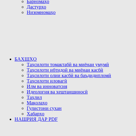
Барномаҳо
Дастурҳо
Низомномаҳо
БАХШҲО
Таҳсилоти томактабӣ ва миёнаи умумӣ
Таҳсилоти ибтидоӣ ва миёнаи касбӣ
Таҳсилоти олии касбӣ ва баъдидипломӣ
Таҳсилоти иловагӣ
Илм ва инноватсия
Идеология ва хештаншиносӣ
Таҳлил
Мақолаҳо
Гулистони сухан
Хабарҳо
НАШРИЯ ДАР PDF