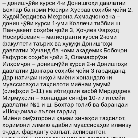
– донишҷӯйи курси 4-и Донишгоҳи давлатии
Бохтар ба номи Носири Хусрав соҳиби ҷойи 2,
Худойбердиева Меҳрона Аҳмадҷоновна –
донишҷӯйи курси 1-уми Коллеҷи тиббии ш.
Панҷакент соҳиби ҷойи 3, Ҳоҷиев Фарҳод
Носирбоевич – магистранти курси 2-юми
факултети таърих ва ҳуқуқи Донишгоҳи
давлатии Хуҷанд ба номи академик Бобоҷон
Ғафуров соҳиби ҷойи 3, Оламафрӯзи
Илҳомҷон – донишҷӯйи курси 2-и Донишгоҳи
давлатии Данғара соҳиби ҷойи 3 гардиданд.
Дар натиҷаи ниҳоӣ миёни хонандагони
муассисаҳои таҳсилоти миёнаи умумӣ
(синфҳои 5-11) ва ибтидоии касбӣ Мирдодоев
Мирмуҳсин – хонандаи синфи 10-и литсейи
давлатии №1-и ш. Бохтар ғолиб ва барандаи
«Шоҳҷоиза» эълон гардид.
Миёни омӯзгорони ҳамаи зинаҳои таҳсилот,
ходимони илмию адабии муассисаҳои илмиву
эҷодӣ, фарҳангу санъат, аспирантон,