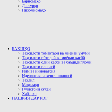
Барномаҳо
Дастурҳо
Низомномаҳо
БАХШҲО
Таҳсилоти томактабӣ ва миёнаи умумӣ
Таҳсилоти ибтидоӣ ва миёнаи касбӣ
Таҳсилоти олии касбӣ ва баъдидипломӣ
Таҳсилоти иловагӣ
Илм ва инноватсия
Идеология ва хештаншиносӣ
Таҳлил
Мақолаҳо
Гулистони сухан
Хабарҳо
НАШРИЯ ДАР PDF