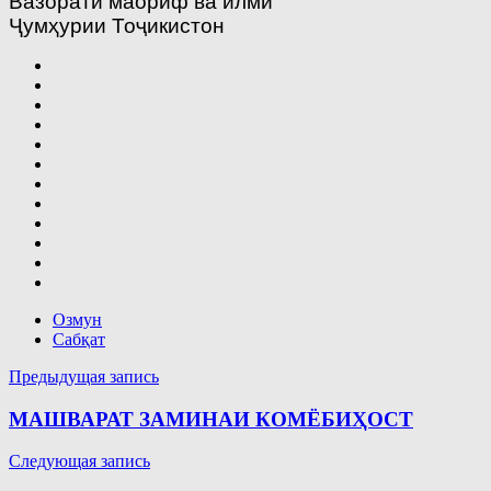
Вазорати маориф ва илми
Ҷумҳурии Тоҷикистон
Озмун
Сабқат
Навигация
Предыдущая запись
по
МАШВАРАТ ЗАМИНАИ КОМЁБИҲОСТ
записям
Следующая запись