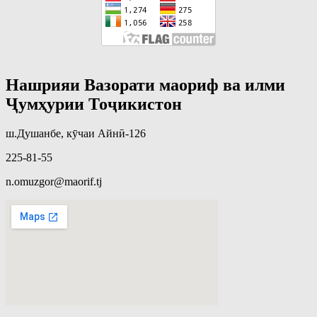
Нашрияи Вазорати маориф ва илми
Ҷумҳурии Тоҷикистон
ш.Душанбе, кӯчаи Айнӣ-126
225-81-55
n.omuzgor@maorif.tj