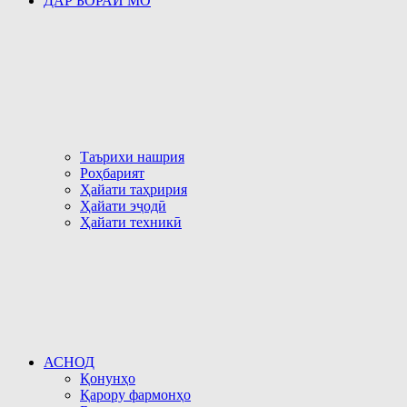
ДАР БОРАИ МО
Таърихи нашрия
Роҳбарият
Ҳайати таҳририя
Ҳайати эҷодӣ
Ҳайати техникӣ
АСНОД
Қонунҳо
Қарору фармонҳо