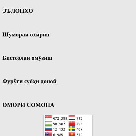
ЭЪЛОНҲО
Шумораи охирин
Бистсолаи омӯзиш
Фурӯғи субҳи доноӣ
ОМОРИ СОМОНА