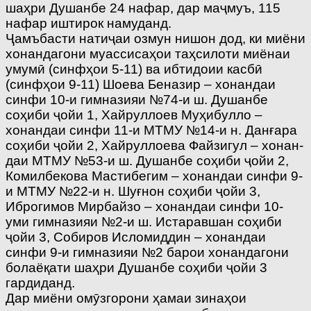
шаҳри Душанбе 24 нафар, дар маҷмуъ, 115
нафар иштирок намуданд.
Ҷамъбасти натиҷаи озмун нишон дод, ки миёни
хонандагони муассисаҳои таҳсилоти миёнаи
умумӣ (синфҳои 5-11) ва ибтидоии касбӣ
(синфҳои 9-11) Шоева Беназир – хонандаи
синфи 10-и гимназияи №74-и ш. Душанбе
соҳиби ҷойи 1, Хайруллоев Муҳибулло –
хонандаи синфи 11-и МТМУ №14-и н. Данғара
соҳиби ҷойи 2, Хайруллоева Файзигул – хонан­
даи МТМУ №53-и ш. Душанбе соҳиби ҷойи 2,
Комилбекова Мастибегим – хонандаи синфи 9-
и МТМУ №22-и н. Шуғнон соҳиби ҷойи 3,
Иброгимов Мирбайзо – хонандаи синфи 10-
уми гимназияи №2-и ш. Истаравшан соҳиби
ҷойи 3, Собиров Исломиддин – хонандаи
синфи 9-и гимназияи №2 барои хонандагони
болаёқати шаҳри Душанбе соҳиби ҷойи 3
гардиданд.
Дар миёни омӯзгорони ҳамаи зинаҳои