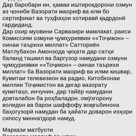
Дар баробари ин, ҳамаи иштирокдорони озмун
аз ҷониби Вазорати маориф ва илм бо
сертификат ва туҳфаҳои хотиравӣ қадрдонӣ
гардиданд.
Дар охир муовини Сарвазири мамлакат, раиси
Комиссияи озмуни ҷумҳуриявии ««Тоҷикон» –
оинаи таърихи миллат» Сатториён
Матлубахон Амонзода ҷиҳати дар сатҳи
баланд ташкил ва баргузор намудани озмуни
ҷумҳуриявии ««Тоҷикон» – оинаи таърихи
миллат» ба Вазорати маориф ва илми кишвар,
Кумитаи телевизион ва радио, Китобхонаи
миллии Тоҷикистон ва дигар вазорату
кумитаҳо, инчунин, дар тайёр намудани
довталабон ба роҳбаладон, омӯзгорону
волидон ва барои шаффофу воқеъбинона
баҳогузорӣ намудан ба ҳайати доварон изҳори
сипосу миннатдорӣ намуд.
Маркази матбуоти