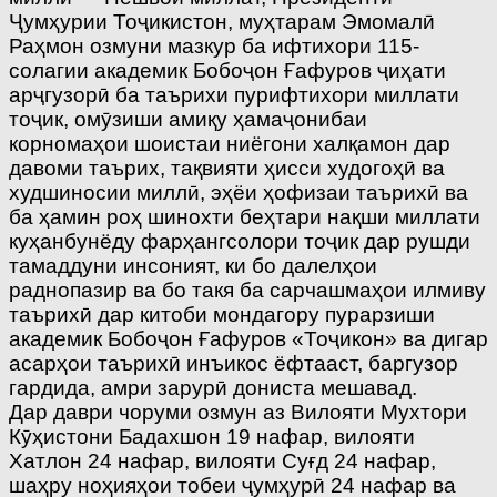
Ҷумҳурии Тоҷикистон, муҳтарам Эмомалӣ
Раҳмон озмуни мазкур ба ифтихори 115-
солагии академик Бобоҷон Ғафуров ҷиҳати
арҷгузорӣ ба таърихи пурифтихори миллати
тоҷик, омӯзиши амиқу ҳамаҷонибаи
корномаҳои шоистаи ниёгони халқамон дар
давоми таърих, тақвияти ҳисси худогоҳӣ ва
худшиносии миллӣ, эҳёи ҳофизаи таърихӣ ва
ба ҳамин роҳ шинохти беҳтари нақши миллати
куҳанбунёду фарҳангсолори тоҷик дар рушди
тамаддуни инсоният, ки бо далелҳои
раднопазир ва бо такя ба сарчашмаҳои илмиву
таърихӣ дар китоби мондагору пурарзиши
академик Бобоҷон Ғафуров «Тоҷикон» ва дигар
асарҳои таърихӣ инъикос ёфтааст, баргузор
гардида, амри зарурӣ дониста мешавад.
Дар даври чоруми озмун аз Вилояти Мухтори
Кӯҳистони Бадахшон 19 нафар, вилояти
Хатлон 24 нафар, вилояти Суғд 24 нафар,
шаҳру ноҳияҳои тобеи ҷумҳурӣ 24 нафар ва