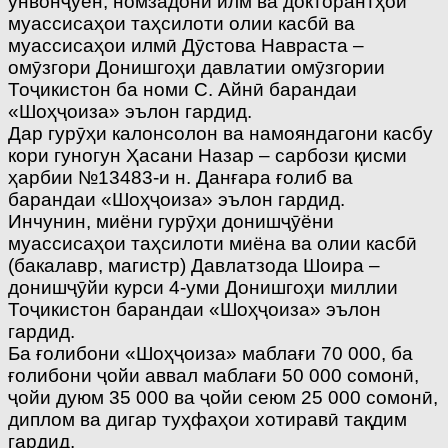
унвонҷӯён, номзадони илм ва докторантҳои
муассисаҳои таҳсилоти олии касбӣ ва
муассисаҳои илмӣ Дӯстова Навраста –
омӯзгори Донишгоҳи давлатии омӯзгории
Тоҷикистон ба номи С. Айнӣ барандаи
«Шоҳҷоиза» эълон гардид.
Дар гурӯҳи калонсолон ва намояндагони касбу
кори гуногун Ҳасани Назар – сарбози қисми
ҳарбии №13483-и н. Данғара ғолиб ва
барандаи «Шоҳҷоиза» эълон гардид.
Инчунин, миёни гурӯҳи донишҷӯёни
муассисаҳои таҳсилоти миёна ва олии касбӣ
(бакалавр, магистр) Давлатзода Шоира –
донишҷӯйи курси 4-уми Донишгоҳи миллии
Тоҷикистон барандаи «Шоҳҷоиза» эълон
гардид.
Ба ғолибони «Шоҳҷоиза» маблағи 70 000, ба
ғолибони ҷойи аввал маблағи 50 000 сомонӣ,
ҷойи дуюм 35 000 ва ҷойи сеюм 25 000 сомонӣ,
диплом ва дигар туҳфаҳои хотиравӣ тақдим
гардид.