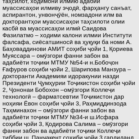
таҳсилот, ходимони илмию адабии
муассисаҳои илмиву эҷодӣ, фарҳангу санъат,
аспирантон, унвонҷӯён, номзадони илм ва
докторантҳои муассисаҳои таҳсилоти олии
касбӣ ва муассисаҳои илмӣ Саидова
Фазилатмо – ходими калони илмии Институти
фалсафа, сиёсатшиносӣ ва ҳуқуқи ба номи А.
Баҳоваддинови АМИТ соҳиби ҷойи 1, Қориева
Муяссара – омӯзгори фанни забон ва
адабиёти тоҷики МТМУ №54-и н.Бобоҷон
Ғафуров соҳиби ҷойи 2, Шарипова Манзура –
докторанти Академияи идоракунии назди
Президенти Ҷумҳурии Тоҷикистон соҳиби ҷойи
2, Ҷононаи Бобохон –омӯзгори Коллеҷи
технологӣ – фарматсевтии Тоҷикистон дар
ноҳияи Ёвон соҳиби ҷойи 3, Раҳмиддинзода
Таҳминахон – омӯзгори фанни забон ва
адабиёти тоҷики МТМУ №34-и ш.Исфара
соҳиби ҷойи 3, Қодирова Салима – омӯзгори
фанни забон ва адабиёти тоҷики Коллеҷи
тиббии ш. Панҷакент соҳиби ҷойи 3 гардиданд.