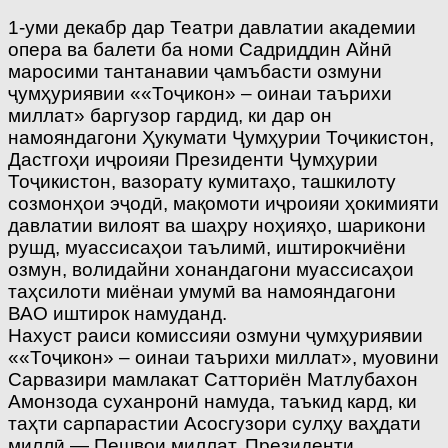
1-уми декабр дар Театри давлатии академии
опера ва балети ба номи Садриддин Айнӣ
маросими тантанавии ҷамъбасти озмуни
ҷумҳуриявии ««Тоҷикон» – оинаи таърихи
миллат» баргузор гардид, ки дар он
намояндагони Ҳукумати Ҷумҳурии Тоҷикистон,
Дастгоҳи иҷроияи Президенти Ҷумҳурии
Тоҷикистон, вазорату кумитаҳо, ташкилоту
созмонҳои эҷодӣ, мақомоти иҷроияи ҳокимияти
давлатии вилоят ва шаҳру ноҳияҳо, шарикони
рушд, муассисаҳои таълимӣ, иштирокчиёни
озмун, волидайни хонандагони муассисаҳои
таҳсилоти миёнаи умумӣ ва намояндагони
ВАО иштирок намуданд.
Нахуст раиси комиссияи озмуни ҷумҳуриявии
««Тоҷикон» – оинаи таърихи миллат», муовини
Сарвазири мамлакат Сатториён Матлубахон
Амонзода суханронӣ намуда, таъкид кард, ки
таҳти cарпарастии Асосгузори сулҳу ваҳдати
миллӣ — Пешвои миллат, Президенти