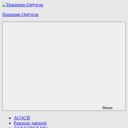
Перейти
к
Нашрияи Омӯзгор
содержимому
Меню
АСОСӢ
Рамзҳои давлатӣ