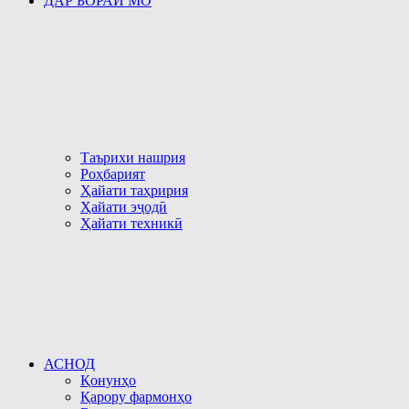
ДАР БОРАИ МО
Таърихи нашрия
Роҳбарият
Ҳайати таҳририя
Ҳайати эҷодӣ
Ҳайати техникӣ
АСНОД
Қонунҳо
Қарору фармонҳо