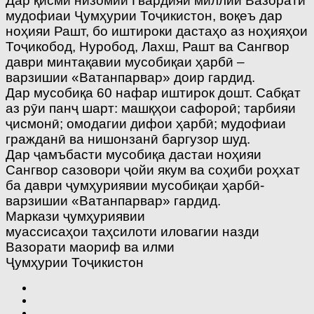
Дар қисми низомии Гвардияи миллии Вазорати
мудофиаи Ҷумҳурии Тоҷикистон, воқеъ дар
ноҳияи Рашт, бо иштироки даcтаҳо аз ноҳияҳои
Тоҷикобод, Нуробод, Лахш, Рашт ва Сангвор
даври минтақавии мусобиқаи ҳарбӣ –
варзишии «Ватанпарвар» доир гардид.
Дар мусобиқа 60 нафар иштирок дошт. Сабқат
аз рӯи панҷ шарт: машқҳои сафороӣ; тарбияи
ҷисмонӣ; омодагии дифои ҳарбӣ; мудофиаи
гражданӣ ва нишонзанӣ баргузор шуд.
Дар ҷамъбасти мусобиқа дастаи ноҳияи
Сангвор сазовори ҷойи якум ва соҳиби роҳхат
ба даври ҷумҳуриявии мусобиқаи ҳарбӣ-
варзишии «Ватанпарвар» гардид.
Маркази ҷумҳуриявии
муассисаҳои таҳсилоти иловагии назди
Вазорати маориф ва илми
Ҷумҳурии Тоҷикистон