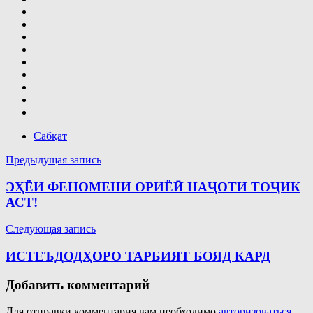
Сабқат
Навигация
Предыдущая запись
по
ЭҲЁИ ФЕНОМЕНИ ОРИЁӢ НАҶОТИ ТОҶИК
записям
АСТ!
Следующая запись
ИСТЕЪДОДҲОРО ТАРБИЯТ БОЯД КАРД
Добавить комментарий
Для отправки комментария вам необходимо
авторизоваться
.