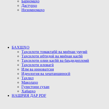
Барномаҳо
Дастурҳо
Низомномаҳо
БАХШҲО
Таҳсилоти томактабӣ ва миёнаи умумӣ
Таҳсилоти ибтидоӣ ва миёнаи касбӣ
Таҳсилоти олии касбӣ ва баъдидипломӣ
Таҳсилоти иловагӣ
Илм ва инноватсия
Идеология ва хештаншиносӣ
Таҳлил
Мақолаҳо
Гулистони сухан
Хабарҳо
НАШРИЯ ДАР PDF