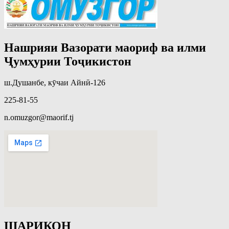
Нашрияи Вазорати маориф ва илми
Ҷумҳурии Тоҷикистон
ш.Душанбе, кӯчаи Айнӣ-126
225-81-55
n.omuzgor@maorif.tj
ШАРИКОН