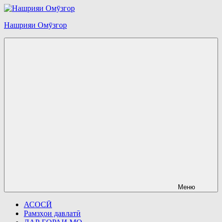
Перейти
к
Нашрияи Омӯзгор
содержимому
Меню
АСОСӢ
Рамзҳои давлатӣ