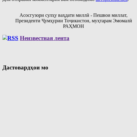
Асосгузори сулҳу ваҳдати миллӣ - Пешвои миллат,
Президенти Ҷумҳурии Тоҷикистон, муҳтарам Эмомалӣ
РАҲМОН
Неизвестная лента
Дастовардҳои мо