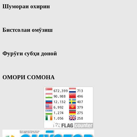
Шумораи охирин
Бистсолаи омӯзиш
Фурӯғи субҳи доноӣ
ОМОРИ СОМОНА