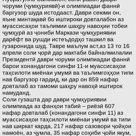
чоруми (ҷумҳуриявӣ)-и олимпиадаи фаннӣ
баргузор шуда истодааст. Даври сеюми он,
яъне минтақавӣ бо иштироки довталабон аз
муассисаҳои таълимии шаҳру навоҳии тобеи
ҷумҳурӣ аз ҷониби Маркази ҷумҳуриявии
дарёфт ва рушди истеъдодҳо ташкил ва
гузаронида шуд. Тавре маълум аст,аз 13 то 16
апрели соли ҷорӣ дар мактаби байналмилалии
Президентӣ даври чоруми олимпиадаи фаннӣ
барои хонандагони синфи 11-и муассисаҳои
таҳсилоти миёнаи умумӣ ва таълимгоҳҳои типи
нав баргузор гардид, ки дар он 859 нафар
довталаб аз тамоми шаҳру навоҳӣ иштирок
намуданд.
Соли гузашта дар даври ҷумҳуриявии
олимпиада аз фанҳои табиӣ – риёзӣ 607
нафар довталаб (хонандагони синфи 11) аз
муассисаҳои таҳсилоти миёнаи умумӣ ва типи
нав ширкат карда, 217 нафар сазовори ҷойҳои
намоён, аз ҷумла, 35 нафар соҳиби ҷойи якум,