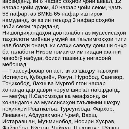
варзиданд, ки 6 нафар соҳиби ҷойи аввал, 12
нафар ҷойи дуюм, 40 нафар ҷойи сеюм, ҷамъ
58 нафар, аз ВМКБ 65 нафар иштирок
намуданд, ки аз ин теъдод 3 нафар соҳиби
ҷойи сеюм гардиданд.
Нишондиҳандаҳои довталабон аз муассисаҳои
таҳсилоти миёнаи умумӣ ва таълимгоҳҳои типи
нав бозгӯи онанд, ки сатҳи саводу дониши онҳо
ба талаботи Низомномаи олимпиадаи фаннӣ
ҷавобгӯ набуда, боиси ташвишу нигаронӣ
мебошад.
— Таассуфовар он аст, ки аз шаҳру навоҳии
Истиқлол, Қубодиён, Роғун, Нуробод, Сангвор,
Тоҷикобод, Лахш ва Мурғоб ягон нафар
хонанда дар даври чорум ширкат накарданд,
— мегӯяд Н.Саломзода ва меафзояд, ки
хонандагон аз муассисаҳои таълимии шаҳру
ноҳияҳои Роштқалъа, Турсунзода, Фархор,
Левакант, Абдураҳмони Ҷомӣ, Вахш,
Истаравшан, Муъминобод, Носири Хусрав,
Файзобод, Бӯстон, Ҷайҳун, Шаҳритус, Рӯшон,