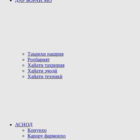
ДАР БОРАИ МО
Таърихи нашрия
Роҳбарият
Ҳайати таҳририя
Ҳайати эҷодӣ
Ҳайати техникӣ
АСНОД
Қонунҳо
Қарору фармонҳо