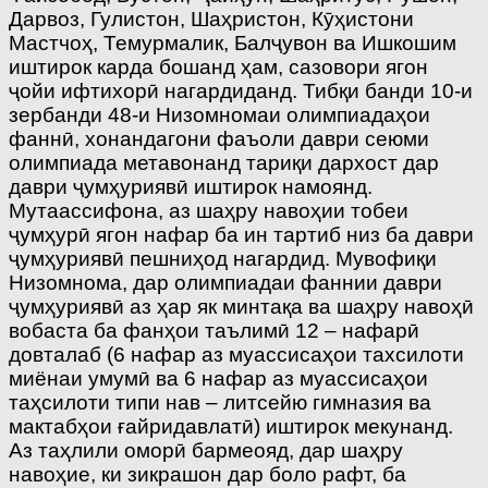
Дарвоз, Гулистон, Шаҳристон, Кӯҳистони
Мастчоҳ, Темурмалик, Балҷувон ва Ишкошим
иштирок карда бошанд ҳам, сазовори ягон
ҷойи ифтихорӣ нагардиданд. Тибқи банди 10-и
зербанди 48-и Низомномаи олимпиадаҳои
фаннӣ, хонандагони фаъоли даври сеюми
олимпиада метавонанд тариқи дархост дар
даври ҷумҳуриявӣ иштирок намоянд.
Мутаассифона, аз шаҳру навоҳии тобеи
ҷумҳурӣ ягон нафар ба ин тартиб низ ба даври
ҷумҳуриявӣ пешниҳод нагардид. Мувофиқи
Низомнома, дар олимпиадаи фаннии даври
ҷумҳуриявӣ аз ҳар як минтақа ва шаҳру навоҳӣ
вобаста ба фанҳои таълимӣ 12 – нафарӣ
довталаб (6 нафар аз муассисаҳои тахсилоти
миёнаи умумӣ ва 6 нафар аз муассисаҳои
таҳсилоти типи нав – литсейю гимназия ва
мактабҳои ғайридавлатӣ) иштирок мекунанд.
Аз таҳлили оморӣ бармеояд, дар шаҳру
навоҳие, ки зикрашон дар боло рафт, ба