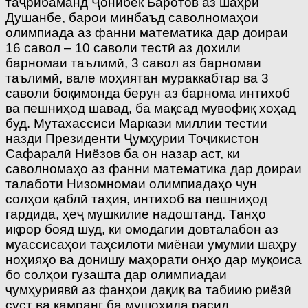
таҷрибаманд Ҷонибек Баротов аз шаҳри
Душанбе, барои минбаъд саволномаҳои
олимпиада аз фанни математика дар доираи
16 савол – 10 саволи тестӣ аз дохили
барномаи таълимӣ, 3 савол аз барномаи
таълимӣ, вале моҳиятан мураккабтар ва 3
саволи боқимонда берун аз барнома интихоб
ва пешниҳод шавад, ба мақсад мувофиқ хоҳад
буд. Мутахассиси Маркази миллии тестии
назди Президенти Ҷумҳурии Тоҷикистон
Сафаралӣ Ниёзов ба он назар аст, ки
саволномаҳо аз фанни математика дар доираи
талаботи Низомномаи олимпиадаҳо чун
солҳои қаблӣ таҳия, интихоб ва пешниҳод
гардида, ҳеҷ мушкилие надоштанд. Танҳо
иқрор бояд шуд, ки омодагии довталабон аз
муассисаҳои таҳсилоти миёнаи умумии шаҳру
ноҳияҳо ва донишу маҳорати онҳо дар муқоиса
бо солҳои гузашта дар олимпиадаи
ҷумҳуриявӣ аз фанҳои дақиқ ва табиию риёзӣ
суст ва камранг ба мушоҳида расид.