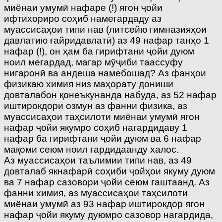
миёнаи умумӣ нафаре (!) ягон ҷойи
ифтихориро соҳиб намегардаду аз
муассисаҳои типи нав (литсейю гимназияҳои
давлатию ғайридавлатӣ) аз 49 нафар танҳо 1
нафар (!), он ҳам ба гирифтани ҷойи дуюм
ноил мегардад, магар мӯҷиби таассуфу
нигаронӣ ва андеша намебошад? Аз фанҳои
физикаю химия низ маҳорату дониши
довталабон қонеъкунанда набуда, аз 52 нафар
иштирокдори озмун аз фанни физика, аз
муассисаҳои таҳсилоти миёнаи умумӣ ягон
нафар ҷойи якумро соҳиб нагардидаву 1
нафар ба гирифтани ҷойи дуюм ва 6 нафар
мақоми сеюм ноил гардидаанду халос.
Аз муассисаҳои таълимии типи нав, аз 49
довталаб якнафарӣ соҳиби ҷойҳои якуму дуюм
ва 7 нафар сазовори ҷойи сеюм гаштаанд. Аз
фанни химия, аз муассисаҳои таҳсилоти
миёнаи умумӣ аз 93 нафар иштирокдор ягон
нафар ҷойи якуму дуюмро сазовор нагардида,