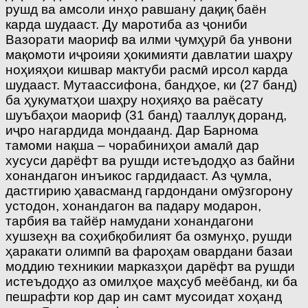
рушд ва амсоли инҳо равшану дақиқ баён
карда шудааст. Ду маротиба аз ҷониби
Вазорати маориф ва илми ҷумҳурӣ ба унвони
мақомоти иҷроияи ҳокимияти давлатии шаҳру
ноҳияҳои кишвар мактуби расмӣ ирсол карда
шудааст. Мутаассифона, бандҳое, ки (27 банд)
ба ҳукуматҳои шаҳру ноҳияҳо ва раёсату
шуъбаҳои маориф (31 банд) тааллуқ доранд,
иҷро нагардида мондаанд. Дар Барнома
тамоми нақша – чорабиниҳои амалӣ дар
хусуси дарёфт ва рушди истеъдодҳо аз байни
хонандагон инъикос гардидааст. Аз ҷумла,
дастгирию ҳавасманд гардондани омӯзгорону
устодон, хонандагон ва падару модарон,
тарбия ва тайёр намудани хонандагони
хушзеҳн ва соҳибқобилият ба озмунҳо, рушди
ҳаракати олимпӣ ва фароҳам овардани базаи
моддию техникии марказҳои дарёфт ва рушди
истеъдодҳо аз омилҳое маҳсуб меёбанд, ки ба
пешрафти кор дар ин самт мусоидат хоҳанд