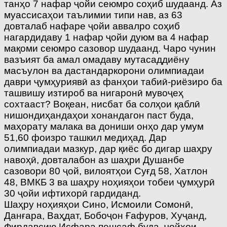
танҳо 7 нафар ҷойи сеюмро соҳиб шудаанд. Аз
муассисаҳои таълимии типи нав, аз 63
довталаб нафаре ҷойи аввалро соҳиб
нагардидаву 1 нафар ҷойи дуюм ва 4 нафар
мақоми сеюмро сазовор шудаанд. Чаро чунин
вазъият ба амал омадаву мутасаддиёну
масъулон ва дастандаркорони олимпиадаи
даври ҷумҳуриявӣ аз фанҳои табиӣ-риёзиро ба
ташвишу изтироб ва нигаронӣ мувоҷеҳ
сохтааст? Воқеан, нисбат ба солҳои қаблӣ
нишондиҳандаҳои хонандагон паст буда,
маҳорату малака ва дониши онҳо дар умум
51,60 фоизро ташкил медиҳад. Дар
олимпиадаи мазкур, дар қиёс бо дигар шаҳру
навоҳӣ, довталабон аз шаҳри Душанбе
сазовори 80 ҷой, вилоятҳои Суғд 58, Хатлон
48, ВМКБ 3 ва шаҳру ноҳияҳои тобеи ҷумҳурӣ
30 ҷойи ифтихорӣ гардиданд.
Шаҳру ноҳияҳои Сино, Исмоили Сомонӣ,
Данғара, Ваҳдат, Бобоҷон Ғафуров, Хуҷанд,
Фирдавсию Исфара пешсаф буда, ҷойҳои