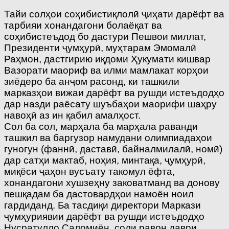
Тайи солҳои соҳибистиқлолӣ ҷиҳати дарёфт ва
тарбияи хонандагони болаёқат ва
соҳибистеъдод бо дастури Пешвои миллат,
Президенти ҷумҳурӣ, муҳтарам Эмомалӣ
Раҳмон, дастгирию иқдоми Ҳукумати кишвар
Вазорати маориф ва илми мамлакат корҳои
зиёдеро ба анҷом расонд, ки ташкили
марказҳои вижаи дарёфт ва рушди истеъдодҳо
дар назди раёсату шуъбаҳои маорифи шаҳру
навоҳӣ аз ин қабил амалҳост.
Сол ба сол, марҳала ба марҳала раванди
ташкил ва баргузор намудани олимпиадаҳои
гуногун (фаннӣ, даставӣ, байналмилалӣ, номӣ)
дар сатҳи мактаб, ноҳия, минтақа, ҷумҳурӣ,
миқёси ҷаҳон вусъату такомул ёфта,
хонандагони хушзеҳну заковатманд ва донову
пешқадам ба дастовардҳои намоён ноил
гардиданд. Ба тасдиқи директори Маркази
ҷумҳуриявии дарёфт ва рушди истеъдодҳо
Нусратулло Саломиён, соли равон даври