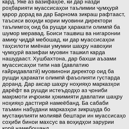
кард. Яке аз вазифаҳое, ки дар назди
роҳбарияти муассисаҳои таълимии ҷумҳурӣ
қарор дорад ва дар Барнома зикраш рафтааст,
таъсиси воҳиди кории муовини директори
таълимгоҳ оид ба рушди ҳаракати олимпӣ ба
шумор меравад. Боиси ташвиш ва нигаронии
амиқу ҷиддӣ мебошад, ки дар муассисаҳои
таҳсилоти миёнаи умумии шаҳру навоҳии
ҷумҳурӣ вазифаи муовин ташкил карда
нашудааст. Хушбахтона, дар бахши аъзами
муассисаҳои типи нав (давлатию
ғайридавлатӣ) муовинони директор оид ба
рушди ҳаракати олимпӣ фаъолияти густарда
доранд. Дар аксар шаҳру ноҳияҳо марказҳои
дарёфт ва рушди истеъдодҳо аз ҷониби
мақомоти иҷроияи ҳокимияти давлатии шаҳру
ноҳияҳо дастгирӣ намеёбанд. Ба сабаби
таъмин набудани марказҳои зикршуда бо
мустақилияти молиявӣ бештари ин муассисаҳо
соҳиби бинои махсус ва воҳидҳои зарурии
корӣ намебошанд.