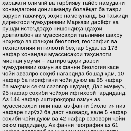
ҳаракати олимпӣ ва тарбияву тайёр намудани
хонандагони донишманду болаёқат ба таври
зарурӣ таваҷҷуҳ зоҳир намекунанд. Ба таъкиди
директори ҷумҳуриявии Маркази дарёфт ва
рушди истеъдодҳо нишондиҳандаҳои
довталабон аз муассисаҳои таълимии шаҳру
ноҳияҳо аз фанҳои биология, география ва
технологияи иттилоотӣ беҳтар буда, аз 178
нафар хонандаи муассисаҳои таҳсилоти
миёнаи умумӣ – иштирокдори даври
ҷумҳуриявии озмун аз фанни биология касе
ҷойи аввалро соҳиб нагардида бошад ҳам, 10
нафар ба гирифтани ҷойи дуюм ва 85 нафар
ба мақоми сеюм сазовор шуданд. Дар маҷмуъ,
95 нафар соҳиби ҷойҳои ифтихорӣ гардиданд.
Аз 144 нафар иштирокдори озмун аз
муассисаҳои типи нав, аз фанни биология низ
нафаре пирӯзӣ ба даст наовард, вале 5 нафар
соҳиби ҷойи дуюм ва 42 нафар сазовори ҷойи
сеюм гардиданд. Аз фанни география аз 61