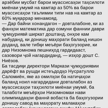
арзёбии мусбат барои муассисаҳои таҳсилоти
миёнаи умумӣ на камтар аз 50% ва барои
муассисаҳои таълимии типи нав на камтар аз
60% муқаррар менамояд.
— Дар байни хонандагон – довталабоне, ки аз
фанҳои математика дар озмуни фаннии даври
ҷумҳуриявӣ ширкат доштанд, онҳое кам
набуданд, ки донишу маҳорати баланд нишон
доданд, вале тибқи меъёри баҳогузорие, ки
дар Низомнома пешниҳод гардидааст,
сазовори ҷой нагардиданд, — изҳор дошт С.
Ниёзов.
Ба тасдиқи директори Маркази ҷумҳуриявии
дарёфт ва рушди истеъдодҳо Нусратулло
Саломиён, яке аз омилҳои ба натиҷаҳои
баланд ноил нагардидани довталабон аз
муассисаҳои таҳсилоти миёнаи умумӣ, ба
талаботи меъёрҳои Низомномаи нави
олимпиадаҳои фаннӣ вобаста ба баҳогузории
донишу савод ва маҳорату малакаҳои