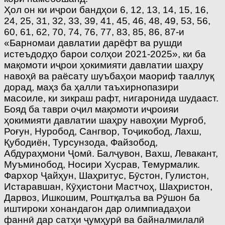
Ҳол он ки иҷрои бандҳои 6, 12, 13, 14, 15, 16,
24, 25, 31, 32, 33, 39, 41, 45, 46, 48, 49, 53, 56,
60, 61, 62, 70, 74, 76, 77, 83, 85, 86, 87-и
«Барномаи давлатии дарёфт ва рушди
истеъдодҳо барои солҳои 2021-2025», ки ба
мақомоти иҷрои ҳокимияти давлатии шаҳру
навоҳӣ ва раёсату шуъбаҳои маориф тааллуқ
дорад, маҳз ба ҳалли таъхирнопазири
масоиле, ки зикраш рафт, нигаронида шудааст.
Бояд ба таври оҷил мақомоти иҷроияи
ҳокимияти давлатии шаҳру навоҳии Мурғоб,
Роғун, Нуробод, Сангвор, Тоҷикобод, Лахш,
Қубодиён, Турсунзода, Файзобод,
Абдураҳмони Ҷомӣ. Балҷувон, Вахш, Левакант,
Муъминобод, Носири Хусрав, Темурмалик.
Фархор Ҷайҳун, Шаҳритус, Бӯстон, Гулистон,
Истаравшан, Кӯҳистони Мастчоҳ, Шаҳристон,
Дарвоз, Ишкошим, Роштқалъа ва Рӯшон ба
иштироки хонандагон дар олимпиадаҳои
фаннӣ дар сатҳи ҷумҳурӣ ва байналмилалӣ