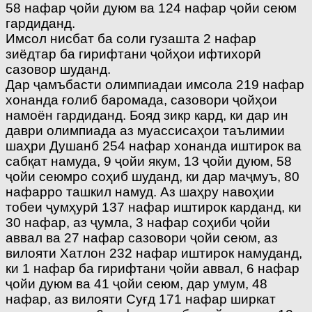
58 нафар ҷойи дуюм ва 124 нафар ҷойи сеюм
гардиданд.
Имсол нисбат ба соли гузашта 2 нафар
зиёдтар ба гирифтани ҷойҳои ифтихорӣ
сазовор шуданд.
Дар ҷамъбасти олимпиадаи имсола 219 нафар
хонанда ғолиб баромада, сазовори ҷойҳои
намоён гардиданд. Бояд зикр кард, ки дар ин
даври олимпиада аз муассисаҳои таълимии
шаҳри Душанб 254 нафар хонанда иштирок ва
сабқат намуда, 9 ҷойи якум, 13 ҷойи дуюм, 58
ҷойи сеюмро соҳиб шуданд, ки дар маҷмуъ, 80
нафарро ташкил намуд. Аз шаҳру навоҳии
тобеи ҷумҳурӣ 137 нафар иштирок карданд, ки
30 нафар, аз ҷумла, 3 нафар соҳиби ҷойи
аввал ва 27 нафар сазовори ҷойи сеюм, аз
вилояти Хатлон 232 нафар иштирок намуданд,
ки 1 нафар ба гирифтани ҷойи аввал, 6 нафар
ҷойи дуюм ва 41 ҷойи сеюм, дар умум, 48
нафар, аз вилояти Суғд 171 нафар ширкат