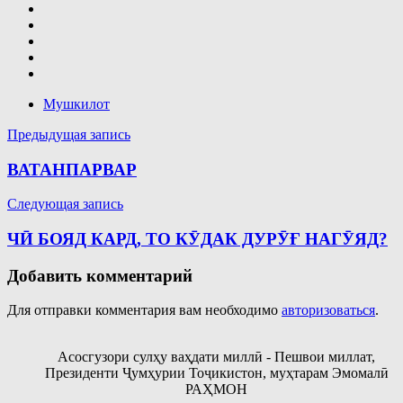
Мушкилот
Навигация
Предыдущая запись
по
ВАТАНПАРВАР
записям
Следующая запись
ЧӢ БОЯД КАРД, ТО КӮДАК ДУРӮҒ НАГӮЯД?
Добавить комментарий
Для отправки комментария вам необходимо
авторизоваться
.
Асосгузори сулҳу ваҳдати миллӣ - Пешвои миллат,
Президенти Ҷумҳурии Тоҷикистон, муҳтарам Эмомалӣ
РАҲМОН