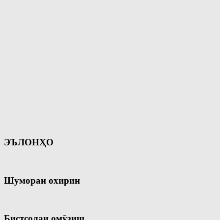
ЭЪЛОНҲО
Шумораи охирин
Бистсолаи омӯзиш