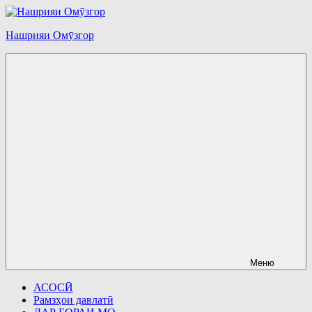
Перейти
к
Нашрияи Омӯзгор
содержимому
Меню
АСОСӢ
Рамзҳои давлатӣ