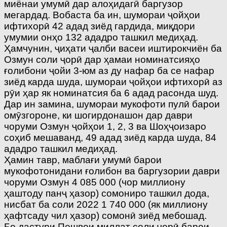
миёнаи умумӣ дар алоҳидагӣ баргузор
мегардад. Вобаста ба ин, шумораи ҷойҳои
ифтихорӣ 42 адад зиёд гардида, миқдори
умумии онҳо 132 ададро ташкил медиҳад.
Ҳамчунин, ҷиҳати ҷалби васеи иштирокчиён ба
Озмун соли ҷорӣ дар ҳамаи номинатсияҳо
ғолибони ҷойи 3-юм аз ду нафар ба се нафар
зиёд карда шуда, шумораи ҷойҳои ифтихорӣ аз
рӯи ҳар як номинатсия ба 6 адад расонда шуд.
Дар ин замина, шумораи мукофоти пулӣ барои
омӯзгороне, ки шогирдонашон дар даври
чоруми Озмун ҷойҳои 1, 2, 3 ва Шоҳҷоизаро
соҳиб мешаванд, 49 адад зиёд карда шуда, 84
ададро ташкил медиҳад.
Ҳамин тавр, маблағи умумӣ барои
мукофотонидани ғолибон ва баргузории даври
чоруми Озмун 4 085 000 (чор миллиону
ҳаштоду панҷ ҳазор) сомониро ташкил дода,
нисбат ба соли 2022 1 740 000 (як миллиону
ҳафтсаду чил ҳазор) сомонӣ зиёд мебошад.
Бо дастури Пешвои миллат соли ҷорӣ барои