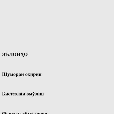
ЭЪЛОНҲО
Шумораи охирин
Бистсолаи омӯзиш
Фурӯғи субҳи доноӣ