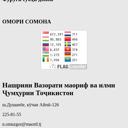
ОМОРИ СОМОНА
Нашрияи Вазорати маориф ва илми
Ҷумҳурии Тоҷикистон
ш.Душанбе, кӯчаи Айнӣ-126
225-81-55
n.omuzgor@maorif.tj