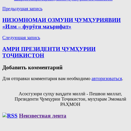
Навигация
Предыдущая запись
по
НИЗОМНОМАИ ОЗМУНИ ҶУМҲУРИЯВИИ
записям
«Илм – фурӯғи маърифат»
Следующая запись
АМРИ ПРЕЗИДЕНТИ ҶУМҲУРИИ
ТОҶИКИСТОН
Добавить комментарий
Для отправки комментария вам необходимо
авторизоваться
.
Асосгузори сулҳу ваҳдати миллӣ - Пешвои миллат,
Президенти Ҷумҳурии Тоҷикистон, муҳтарам Эмомалӣ
РАҲМОН
Неизвестная лента