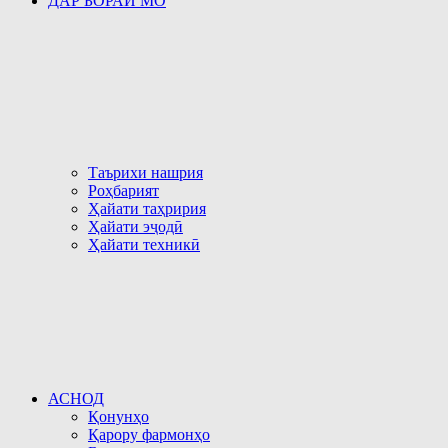
ДАР БОРАИ МО
Таърихи нашрия
Роҳбарият
Ҳайати таҳририя
Ҳайати эҷодӣ
Ҳайати техникӣ
АСНОД
Қонунҳо
Қарору фармонҳо