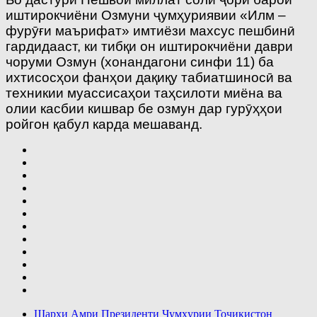
иштирокчиёни Озмуни ҷумҳуриявии «Илм –
фурӯғи маърифат» имтиёзи махсус пешбинӣ
гардидааст, ки тибқи он иштирокчиёни даври
чоруми Озмун (хонандагони синфи 11) ба
ихтисосҳои фанҳои дақиқу табиатшиносӣ ва
техникии муассисаҳои таҳсилоти миёна ва
олии касбии кишвар бе озмун дар гурӯҳҳои
ройгон қабул карда мешаванд.
Шарҳи Амри Президенти Ҷумҳурии Тоҷикистон