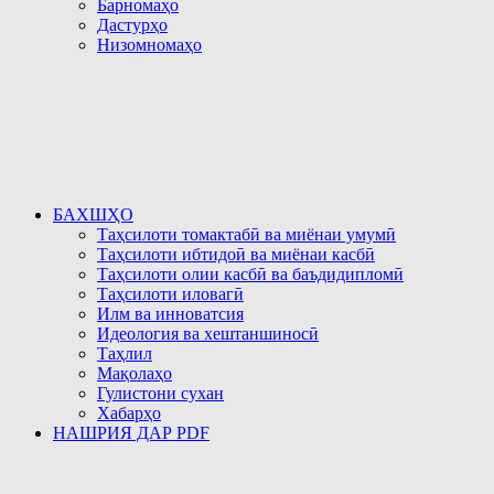
Барномаҳо
Дастурҳо
Низомномаҳо
БАХШҲО
Таҳсилоти томактабӣ ва миёнаи умумӣ
Таҳсилоти ибтидоӣ ва миёнаи касбӣ
Таҳсилоти олии касбӣ ва баъдидипломӣ
Таҳсилоти иловагӣ
Илм ва инноватсия
Идеология ва хештаншиносӣ
Таҳлил
Мақолаҳо
Гулистони сухан
Хабарҳо
НАШРИЯ ДАР PDF