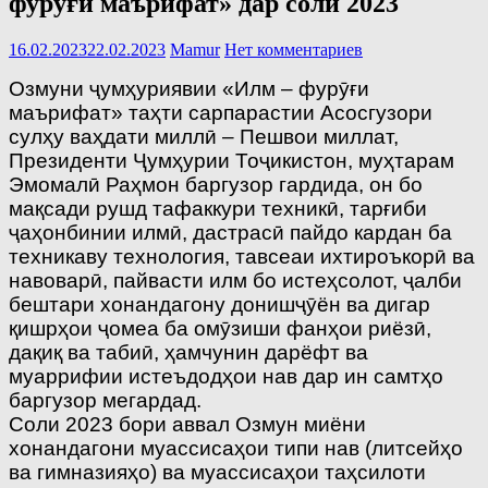
фурӯғи маърифат» дар соли 2023
16.02.2023
22.02.2023
Mamur
Нет комментариев
Озмуни ҷумҳуриявии «Илм – фурӯғи
маърифат» таҳти cарпарастии Асосгузори
сулҳу ваҳдати миллӣ – Пешвои миллат,
Президенти Ҷумҳурии Тоҷикистон, муҳтарам
Эмомалӣ Раҳмон баргузор гардида, он бо
мақсади рушд тафаккури техникӣ, тарғиби
ҷаҳонбинии илмӣ, дастрасӣ пайдо кардан ба
техникаву технология, тавсеаи ихтироъкорӣ ва
навоварӣ, пайвасти илм бо истеҳсолот, ҷалби
бештари хонандагону донишҷӯён ва дигар
қишрҳои ҷомеа ба омӯзиши фанҳои риёзӣ,
дақиқ ва табиӣ, ҳамчунин дарёфт ва
муаррифии истеъдодҳои нав дар ин самтҳо
баргузор мегардад.
Соли 2023 бори аввал Озмун миёни
хонандагони муассисаҳои типи нав (литсейҳо
ва гимназияҳо) ва муассисаҳои таҳсилоти