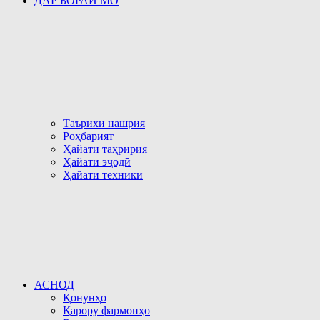
ДАР БОРАИ МО
Таърихи нашрия
Роҳбарият
Ҳайати таҳририя
Ҳайати эҷодӣ
Ҳайати техникӣ
АСНОД
Қонунҳо
Қарору фармонҳо