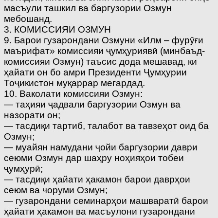
масъули ташкил ва баргузории Озмун
мебошанд.
3. КОМИССИЯИ ОЗМУН
9. Барои гузарондани Озмуни «Илм – фурӯғи
маърифат» комиссияи ҷумҳуриявӣ (минбаъд-
комиссияи Озмун) таъсис дода мешавад, ки
ҳайати он бо амри Президенти Ҷумҳурии
Тоҷикистон муқаррар мегардад.
10. Ваколати комиссияи Озмун:
— таҳияи ҷадвали баргузории Озмун ва
назорати он;
— тасдиқи тартиб, талабот ва тавзеҳот оид ба
Озмун;
— муайян намудани ҷойи баргузории даври
сеюми Озмун дар шаҳру ноҳияҳои тобеи
ҷумҳурӣ;
— тасдиқи ҳайати ҳакамон барои даврҳои
сеюм ва чоруми Озмун;
— гузарондани семинарҳои машваратӣ барои
ҳайати ҳакамон ва масъулони гузарондани