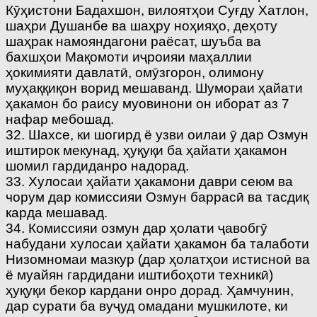
Кӯҳистони Бадахшон, вилоятҳои Суғду Хатлон,
шаҳри Душанбе ва шаҳру ноҳияҳо, деҳоту
шаҳрак намояндагони раёсат, шуъба ва
бахшҳои Мақомоти иҷроияи маҳаллии
ҳокимияти давлатӣ, омӯзгорон, олимону
муҳаққиқон ворид мешаванд. Шумораи ҳайати
ҳакамон бо раису муовинони он иборат аз 7
нафар мебошад.
32. Шахсе, ки шогирд ё узви оилаи ӯ дар Озмун
иштирок мекунад, ҳуқуқи ба ҳайати ҳакамон
шомил гардиданро надорад.
33. Хулосаи ҳайати ҳакамони даври сеюм ва
чорум дар комиссияи Озмун баррасӣ ва тасдиқ
карда мешавад.
34. Комиссияи озмун дар ҳолати ҷавобгӯ
набудани хулосаи ҳайати ҳакамон ба талаботи
Низомномаи мазкур (дар ҳолатҳои истисноӣ ва
ё муайян гардидани иштибоҳоти техникӣ)
ҳуқуқи бекор кардани онро дорад. Ҳамчунин,
дар сурати ба вуҷуд омадани мушкилоте, ки