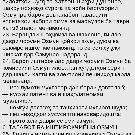
вилоятҳои Суғд ва Хатлон, шаҳри Душанбе,
шаҳру ноҳияҳо суроға ва ҷойи баргузории
Озмунро барои довталабон тавассути
воситаҳои ахбори омма ва масъулон ба таври
ҳатмӣ эълон менамоянд.
23. Барандаи Шоҳҷоиза ва шахсоне, ки дар
даври чоруми Озмун ҷойҳои якум, дуюм ва
сеюмро ишғол менамоянд, то се сол ҳуқуқи
ширкат дар Озмунро надоранд.
24. Барои иштирок дар даври чоруми Озмун ба
комиссияи Озмун иловатан ҳуҷҷатҳои зерин
дар шакли хаттӣ ва электронӣ пешниҳод карда
мешаванд:
— маълумоти мухтасар дар бораи довталаб;
— нусхаи патент ва ё шаҳодатномаи
муаллифӣ;
— номгӯи дастгоҳ ва таҷҳизоти ихтироъшуда;
— пешниҳодҳои хусусияти навоваридошта;
— протоколи даври сеюми озмун.
6. ТАЛАБОТ БА ИШТИРОКЧИЁНИ ОЗМУН
25. Донишу истеъдоди иштирокчиёни Озмун аз