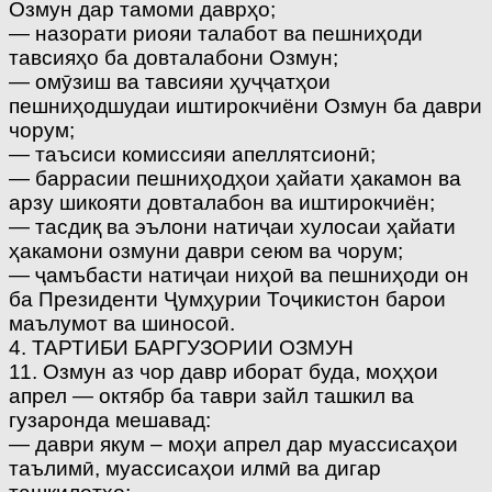
Озмун дар тамоми даврҳо;
— назорати риояи талабот ва пешниҳоди
тавсияҳо ба довталабони Озмун;
— омӯзиш ва тавсияи ҳуҷҷатҳои
пешниҳодшудаи иштирокчиёни Озмун ба даври
чорум;
— таъсиси комиссияи апеллятсионӣ;
— баррасии пешниҳодҳои ҳайати ҳакамон ва
арзу шикояти довталабон ва иштирокчиён;
— тасдиқ ва эълони натиҷаи хулосаи ҳайати
ҳакамони озмуни даври сеюм ва чорум;
— ҷамъбасти натиҷаи ниҳоӣ ва пешниҳоди он
ба Президенти Ҷумҳурии Тоҷикистон барои
маълумот ва шиносоӣ.
4. ТАРТИБИ БАРГУЗОРИИ ОЗМУН
11. Озмун аз чор давр иборат буда, моҳҳои
апрел — октябр ба таври зайл ташкил ва
гузаронда мешавад:
— даври якум – моҳи апрел дар муассисаҳои
таълимӣ, муассисаҳои илмӣ ва дигар