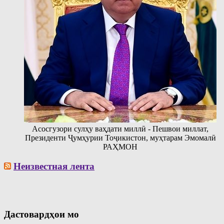
Асосгузори сулҳу ваҳдати миллӣ - Пешвои миллат,
Президенти Ҷумҳурии Тоҷикистон, муҳтарам Эмомалӣ
РАҲМОН
Неизвестная лента
Дастовардҳои мо