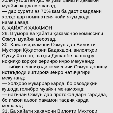
холи гузоштаи ҳар як узви ҳайати ҳакамон
муайян карда мешавад;
— дар сурати аз 70% кам ба даст овардани
холҳо дар номинатсия ҷойи якум дода
намешавад.
8. ҲАЙАТИ ҲАКАМОН
29. Шумора ва ҳайати ҳакамонро комиссияи
Озмун муайян месозад.
30. Ҳайати ҳакамони Озмун дар Вилояти
Мухтори Кӯҳистони Бадахшон, вилоятҳои
Суғду Хатлон, шаҳри Душанбе ва шаҳру
ноҳияҳо корҳои зеринро иҷро мекунанд:
— тибқи пешниҳоди комиссияи Озмун донишу
истеъдоди иштирокчиёнро натиҷагирӣ
мекунанд;
— холҳоро муқаррар карда, бо овоздиҳии
кушода ғолибро муайян менамоянд;
— натиҷаи Озмун дар протокол дарҷ гардида,
бо имзои аъзои ҳакамон тасдиқ карда
мешавад.
31. Ба ҳайати ҳакамони Вилояти Мухтори