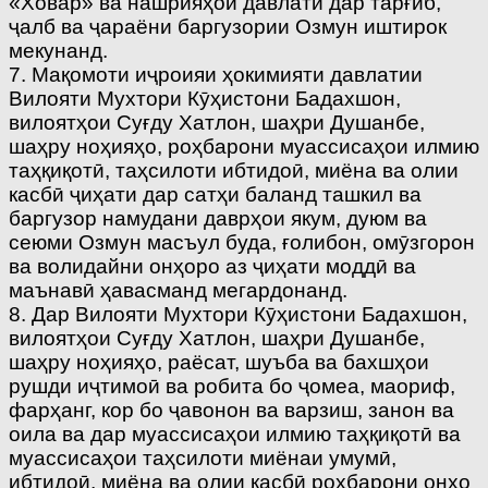
«Ховар» ва нашрияҳои давлатӣ дар тарғиб,
ҷалб ва ҷараёни баргузории Озмун иштирок
мекунанд.
7. Мақомоти иҷроияи ҳокимияти давлатии
Вилояти Мухтори Кӯҳистони Бадахшон,
вилоятҳои Суғду Хатлон, шаҳри Душанбе,
шаҳру ноҳияҳо, роҳбарони муассисаҳои илмию
таҳқиқотӣ, таҳсилоти ибтидоӣ, миёна ва олии
касбӣ ҷиҳати дар сатҳи баланд ташкил ва
баргузор намудани даврҳои якум, дуюм ва
сеюми Озмун масъул буда, ғолибон, омӯзгорон
ва волидайни онҳоро аз ҷиҳати моддӣ ва
маънавӣ ҳавасманд мегардонанд.
8. Дар Вилояти Мухтори Кӯҳистони Бадахшон,
вилоятҳои Суғду Хатлон, шаҳри Душанбе,
шаҳру ноҳияҳо, раёсат, шуъба ва бахшҳои
рушди иҷтимоӣ ва робита бо ҷомеа, маориф,
фарҳанг, кор бо ҷавонон ва варзиш, занон ва
оила ва дар муассисаҳои илмию таҳқиқотӣ ва
муассисаҳои таҳсилоти миёнаи умумӣ,
ибтидоӣ, миёна ва олии касбӣ роҳбарони онҳо