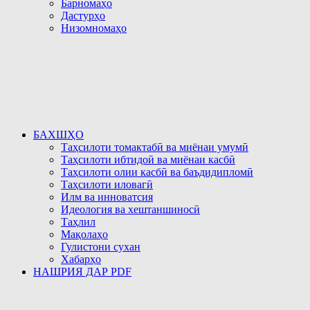
Барномаҳо
Дастурҳо
Низомномаҳо
БАХШҲО
Таҳсилоти томактабӣ ва миёнаи умумӣ
Таҳсилоти ибтидоӣ ва миёнаи касбӣ
Таҳсилоти олии касбӣ ва баъдидипломӣ
Таҳсилоти иловагӣ
Илм ва инноватсия
Идеология ва хештаншиносӣ
Таҳлил
Мақолаҳо
Гулистони сухан
Хабарҳо
НАШРИЯ ДАР PDF