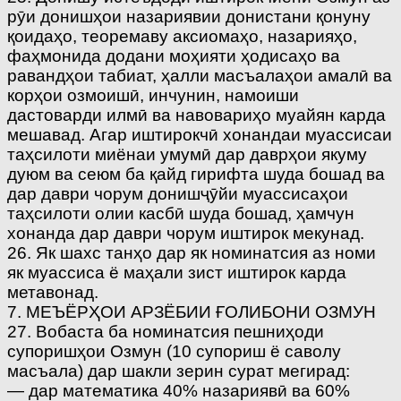
рӯи донишҳои назариявии донистани қонуну
қоидаҳо, теоремаву аксиомаҳо, назарияҳо,
фаҳмонида додани моҳияти ҳодисаҳо ва
равандҳои табиат, ҳалли масъалаҳои амалӣ ва
корҳои озмоишӣ, инчунин, намоиши
дастоварди илмӣ ва навовариҳо муайян карда
мешавад. Агар иштирокчӣ хонандаи муассисаи
таҳсилоти миёнаи умумӣ дар даврҳои якуму
дуюм ва сеюм ба қайд гирифта шуда бошад ва
дар даври чорум донишҷӯйи муассисаҳои
таҳсилоти олии касбӣ шуда бошад, ҳамчун
хонанда дар даври чорум иштирок мекунад.
26. Як шахс танҳо дар як номинатсия аз номи
як муассиса ё маҳали зист иштирок карда
метавонад.
7. МЕЪЁРҲОИ АРЗЁБИИ ҒОЛИБОНИ ОЗМУН
27. Вобаста ба номинатсия пешниҳоди
супоришҳои Озмун (10 супориш ё саволу
масъала) дар шакли зерин сурат мегирад:
— дар математика 40% назариявӣ ва 60%