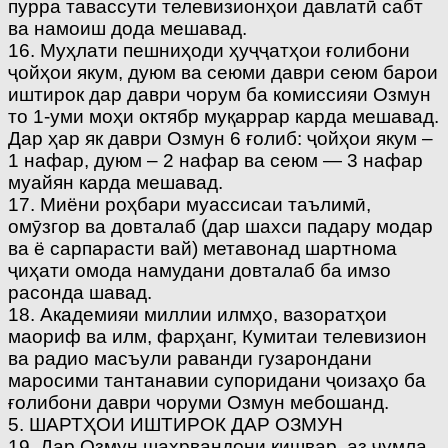
пурра тавассути телевизионҳои давлатӣ сабт
ва намоиш дода мешавад.
16. Муҳлати пешниҳоди ҳуҷҷатҳои ғолибони
ҷойҳои якум, дуюм ва сеюми даври сеюм барои
иштирок дар даври чорум ба комиссияи Озмун
то 1-уми моҳи октябр муқаррар карда мешавад.
Дар ҳар як даври Озмун 6 ғолиб: ҷойҳои якум –
1 нафар, дуюм – 2 нафар ва сеюм — 3 нафар
муайян карда мешавад.
17. Миёни роҳбари муассисаи таълимӣ,
омӯзгор ва довталаб (дар шахси падару модар
ва ё сарпарасти вай) метавонад шартнома
ҷиҳати омода намудани довталаб ба имзо
расонда шавад.
18. Академияи миллии илмҳо, вазоратҳои
маориф ва илм, фарҳанг, Кумитаи телевизион
ва радио масъули раванди гузарондани
маросими тантанавии супоридани ҷоизаҳо ба
ғолибони даври чоруми Озмун мебошанд.
5. ШАРТҲОИ ИШТИРОК ДАР ОЗМУН
19. Дар Озмун шаҳрвандони кишвар, аз ҷумла,