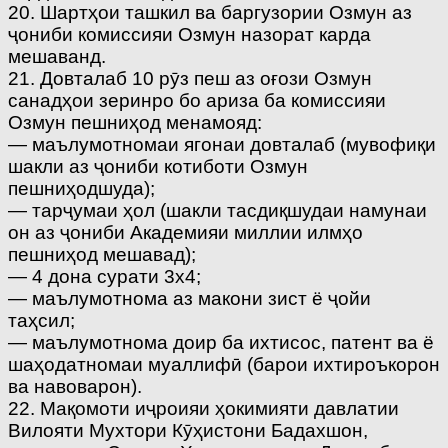
20. Шартҳои ташкил ва баргузории Озмун аз
ҷониби комиссияи Озмун назорат карда
мешаванд.
21. Довталаб 10 рӯз пеш аз оғози Озмун
санадҳои зеринро бо ариза ба комиссияи
Озмун пешниҳод менамояд:
— маълумотномаи ягонаи довталаб (мувофиқи
шакли аз ҷониби котиботи Озмун
пешниҳодшуда);
— тарҷумаи ҳол (шакли тасдиқшудаи намунаи
он аз ҷониби Академияи миллии илмҳо
пешниҳод мешавад);
— 4 дона сурати 3х4;
— маълумотнома аз макони зист ё ҷойи
таҳсил;
— маълумотнома доир ба ихтисос, патент ва ё
шаҳодатномаи муаллифӣ (барои ихтироъкорон
ва навоварон).
22. Мақомоти иҷроияи ҳокимияти давлатии
Вилояти Мухтори Кӯҳистони Бадахшон,