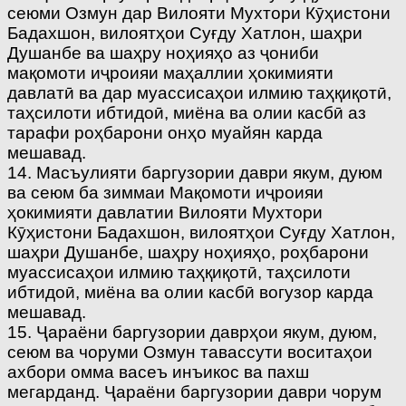
сеюми Озмун дар Вилояти Мухтори Кӯҳистони
Бадахшон, вилоятҳои Суғду Хатлон, шаҳри
Душанбе ва шаҳру ноҳияҳо аз ҷониби
мақомоти иҷроияи маҳаллии ҳокимияти
давлатӣ ва дар муассисаҳои илмию таҳқиқотӣ,
таҳсилоти ибтидоӣ, миёна ва олии касбӣ аз
тарафи роҳбарони онҳо муайян карда
мешавад.
14. Масъулияти баргузории даври якум, дуюм
ва сеюм ба зиммаи Мақомоти иҷроияи
ҳокимияти давлатии Вилояти Мухтори
Кӯҳистони Бадахшон, вилоятҳои Суғду Хатлон,
шаҳри Душанбе, шаҳру ноҳияҳо, роҳбарони
муассисаҳои илмию таҳқиқотӣ, таҳсилоти
ибтидоӣ, миёна ва олии касбӣ вогузор карда
мешавад.
15. Ҷараёни баргузории даврҳои якум, дуюм,
сеюм ва чоруми Озмун тавассути воситаҳои
ахбори омма васеъ инъикос ва пахш
мегарданд. Ҷараёни баргузории даври чорум