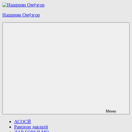
Перейти
к
Нашрияи Омӯзгор
содержимому
Меню
АСОСӢ
Рамзҳои давлатӣ