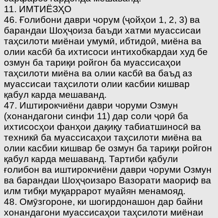
11. ИМТИЁЗҲО
46. Ғолибони даври чорум (ҷойҳои 1, 2, 3) ва
барандаи Шоҳҷоиза баъди хатми муассисаи
таҳсилоти миёнаи умумӣ, ибтидоӣ, миёна ва
олии касбӣ ба ихтисоси интихобкардаи худ бе
озмун ба тариқи ройгон ба муассисаҳои
таҳсилоти миёна ва олии касбӣ ва баъд аз
муассисаи таҳсилоти олии касбии кишвар
қабул карда мешаванд.
47. Иштирокчиёни даври чоруми Озмун
(хонандагони синфи 11) дар соли ҷорӣ ба
ихтисосҳои фанҳои дақиқу табиатшиносӣ ва
техникӣ ба муассисаҳои таҳсилоти миёна ва
олии касбии кишвар бе озмун ба тариқи ройгон
қабул карда мешаванд. Тартиби қабули
ғолибон ва иштирокчиёни даври чоруми Озмун
ва барандаи Шоҳҷоизаро Вазорати маориф ва
илм тибқи муқаррарот муайян менамояд.
48. Омӯзгороне, ки шогирдонашон дар байни
хонандагони муассисаҳои таҳсилоти миёнаи