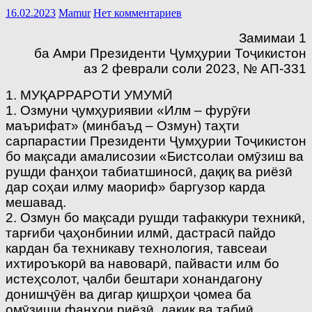
16.02.2023
Mamur
Нет комментариев
Замимаи 1
ба Амри Президенти Ҷумҳурии Тоҷикистон
аз 2 феврали соли 2023, № АП-331
1. МУҚАРРАРОТИ УМУМӢ
1. Озмуни ҷумҳуриявии «Илм – фурӯғи
маърифат» (минбаъд – Озмун) таҳти
сарпарастии Президенти Ҷумҳурии Тоҷикистон
бо мақсади амалисозии «Бистсолаи омӯзиш ва
рушди фанҳои табиатшиносӣ, дақиқ ва риёзӣ
дар соҳаи илму маориф» баргузор карда
мешавад.
2. Озмун бо мақсади рушди тафаккури техникӣ,
тарғиби ҷаҳонбинии илмӣ, дастрасӣ пайдо
кардан ба техникаву технология, тавсеаи
ихтироъкорӣ ва навоварӣ, пайвасти илм бо
истеҳсолот, ҷалби бештари хонандагону
донишҷӯён ва дигар қишрҳои ҷомеа ба
омӯзиши фанҳои риёзӣ, дақиқ ва табиӣ,