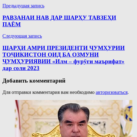
Навигация
Предыдущая запись
по
РАВЗАНАИ НАВ ДАР ШАРҲУ ТАВЗЕҲИ
записям
ПАЁМ
Следующая запись
ШАРҲИ АМРИ ПРЕЗИДЕНТИ ҶУМҲУРИИ
ТОҶИКИСТОН ОИД БА ОЗМУНИ
ҶУМҲУРИЯВИИ «Илм – фурӯғи маърифат»
дар соли 2023
Добавить комментарий
Для отправки комментария вам необходимо
авторизоваться
.