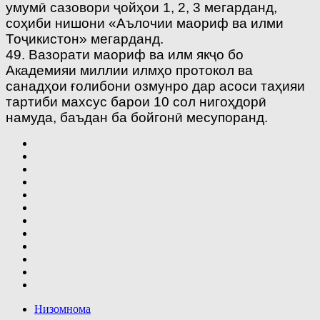
умумӣ сазовори ҷойҳои 1, 2, 3 мегарданд,
соҳиби нишони «Аълочии маориф ва илми
Тоҷикистон» мегарданд.
49. Вазорати маориф ва илм якҷо бо
Академияи миллии илмҳо протокол ва
санадҳои ғолибони озмунро дар асоси таҳияи
тартиби махсус барои 10 сол нигоҳдорӣ
намуда, баъдан ба бойгонӣ месупоранд.
Низомнома