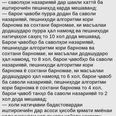
— саволҳои назариявӣ дар шакли хаттӣ ба
иштирочиён пешниҳод карда мешаванд;
— барои ҷавоби пурра додан ба саволи
назариявӣ, пешниҳоди алгоритми кори
барнома ва сохтани барномае, ки масъалаи
додашударо пурра ҳал намояд ва пешниҳоди
натиҷаҳои саҳеҳ то 10 хол дода мешавад.
Барои ҷавобҳо ба саволҳои назариявӣ,
пешниҳоди алгоритми кори барнома ва
сохтани барномае, ки масъалаи додашударо
ҳал намояд, то 8 хол, барои ҷавобҳо ба саволи
назариявӣ, пешниҳоди алгоритми кори
барнома ё сохтани барномае, ки масъалаи
додашударо ҳал намояд то 6 хол, барои ҷавоб
ба саволи назариявӣ, пешниҳоди алгоритми
кори барнома ё сохтани барнома то 4 хол,
барои ҷавоб танҳо ба саволи назариявӣ то 2
хол дода мешавад;
— холи натиҷавии бадастовардаи
иштирокчиён дар асоси ҳисоби қимати миёнаи