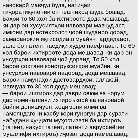
навоварӣ мавҷуд буда, натиҷаи
тиҷоратикунонии он пешниҳод шуда бошад.
Баҳои то 80 хол ба ихтирооте дода мешавад,
ки дар он хусусиятҳои навоварӣ мавҷуд аст,
имкони дар истеҳсолот ҷорӣ шуданро дорад,
самаранокии иқтисодиаш муайян гардидааст,
вале бо патент тасдиқи худро наёфтааст. То 60
хол барои ихтирооте дода мешавад, ки дар он
унсурҳои навоварӣ ҷой доранд. То 50 хол
барои сохтани конструксияҳои муайян, ки
унсурҳои навоварӣ надорад, дода мешавад.
Барои намунаҳои дастовардҳои, аллакай,
мавҷуда то 30 хол дода мешавад;
— барои иштирок дар даври сеюм ва чорум
дар номинатсияи ихтироъкорӣ ва навоварӣ
байни донишҷӯён, ходимони илмӣ ва
намояндагони касбу кори гуногун дар сурати
набудани ҳуҷҷати муҳофизатӣ ба ихтироъ
(патент, нахустпатент, патенти авруосиёгии
муаллифи ихтироъ) иҷозат дода намешавад;