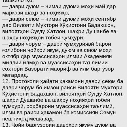
ташкилотҳо;
— даври дуюм – нимаи дуюми моҳи май дар
маркази шаҳр ва ноҳияҳо;
— даври сеюм – нимаи дуюми моҳи сентябр
дар Вилояти Мухтори Кӯҳистони Бадахшон,
вилоятҳои Суғду Хатлон, шаҳри Душанбе ва
шаҳру ноҳияҳои тобеи ҷумҳурӣ;
— даври чорум – даври ҷумҳуриявӣ барои
ғолибони ҷойҳои якум, дуюм ва сеюм моҳи
октябр дар муассисаҳои илмии Академияи
миллии илмҳо ва муассисаҳои таълимии
сохтори Вазорати маориф ва илм баргузор
мегардад.
12. Протоколи ҳайати ҳакамони даври сеюм ба
даври чорум бо имзои раиси Вилояти Мухтори
Кӯҳистони Бадахшон, вилоятҳои Суғду Хатлон,
шаҳри Душанбе ва шаҳру ноҳияҳои тобеи
ҷумҳурӣ, роҳбарони муассисаҳои таълимӣ,
илмӣ ва раиси ҳакамон ба комиссияи Озмун
пешниҳод мешавад.
13. Ҷойи баргузории даврҳои якуму дуюм ва