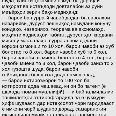
шуда, ҳайати ҳакамони озмун ба дараҷаи
маҳорат ва истеъдоди довталабон аз рӯйи
меъёрҳои зерин баҳо медиҳанд:
— барои ба пуррагӣ ҷавоб додан ба саволҳои
назариявӣ, дуруст пешниҳод намудани қонуну
қоидаҳо, назарияҳо, теорема ва аксиомаҳо,
моҳияти ҳодисаҳои табиат, дуруст ҳал кардани
мисолу масъалаҳо, пурра анҷом додани
корҳои озмоишӣ то 10 хол, барои ҷавоби аз хуб
болотар то 8 хол, барои ҷавоби хуб то 6 хол,
барои ҷавоби аз миёна беҳтар то 4 хол, барои
ҷавоби миёна то 3 хол, барои ҷавоби заиф то 2
хол гузошта шуда, барои ҷавоби
ғайриқаноатбахш хол дода намешавад;
— барои ихтироъкорон то 100 хол ба
ихтирооте дода мешавад, ки он бо патент (ё
шаҳодатномаи муаллифӣ) — и байналмилалии
ташкилотҳои эътирофгардида ва ё ҷумҳурӣ
ҳифз шудааст, дар истеҳсолот ҷорӣ гардидааст
ё имкони ҷорӣ шуданро дорад, самаранокии
иқтисодиаш муайян гардидааст, элементҳои