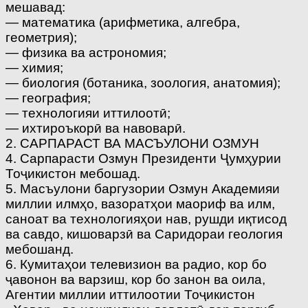
мешавад:
— математика (арифметика, алгебра,
геометрия);
— физика ва астрономия;
— химия;
— биология (ботаника, зоология, анатомия);
— география;
— технологияи иттилоотӣ;
— ихтироъкорӣ ва навоварӣ.
2. САРПАРАСТ ВА МАСЪУЛОНИ ОЗМУН
4. Сарпарасти Озмун Президенти Ҷумҳурии
Тоҷикистон мебошад.
5. Масъулони баргузории Озмун Академияи
миллии илмҳо, вазоратҳои маориф ва илм,
саноат ва технологияҳои нав, рушди иқтисод
ва савдо, кишоварзӣ ва Саридораи геология
мебошанд.
6. Кумитаҳои телевизион ва радио, кор бо
ҷавонон ва варзиш, кор бо занон ва оила,
Агентии миллии иттилоотии Тоҷикистон