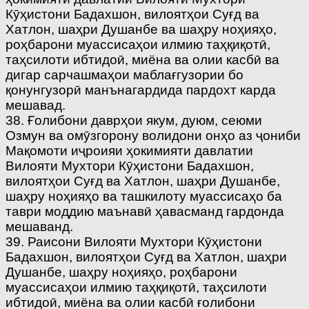
Кӯҳистони Бадахшон, вилоятҳои Суғд ва
Хатлон, шаҳри Душанбе ва шаҳру ноҳияҳо,
роҳбарони муассисаҳои илмию таҳқиқотӣ,
таҳсилоти ибтидоӣ, миёна ва олии касбӣ ва
дигар сарчашмаҳои маблағгузории бо
қонунгузорӣ манънагардида пардохт карда
мешавад.
38. Ғолибони даврҳои якум, дуюм, сеюми
Озмун ва омӯзгорону волидони онҳо аз ҷониби
Мақомоти иҷроияи ҳокимияти давлатии
Вилояти Мухтори Кӯҳистони Бадахшон,
вилоятҳои Суғд ва Хатлон, шаҳри Душанбе,
шаҳру ноҳияҳо ва ташкилоту муассисаҳо ба
таври моддию маънавӣ ҳавасманд гардонда
мешаванд.
39. Раисони Вилояти Мухтори Кӯҳистони
Бадахшон, вилоятҳои Суғд ва Хатлон, шаҳри
Душанбе, шаҳру ноҳияҳо, роҳбарони
муассисаҳои илмию таҳқиқотӣ, таҳсилоти
ибтидоӣ, миёна ва олии касбӣ ғолибони