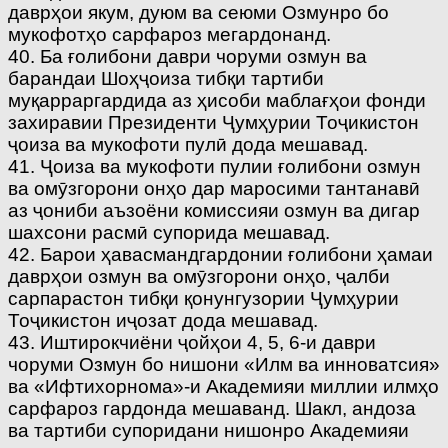
даврҳои якум, дуюм ва сеюми Озмунро бо
мукофотҳо сарфароз мегардонанд.
40. Ба ғолибони даври чоруми озмун ва
барандаи Шоҳҷоиза тибқи тартиби
муқарраргардида аз ҳисоби маблағҳои фонди
захиравии Президенти Ҷумҳурии Тоҷикистон
ҷоиза ва мукофоти пулӣ дода мешавад.
41. Ҷоиза ва мукофоти пулии ғолибони озмун
ва омӯзгорони онҳо дар маросими тантанавӣ
аз ҷониби аъзоёни комиссияи озмун ва дигар
шахсони расмӣ супорида мешавад.
42. Барои ҳавасмандгардонии ғолибони ҳамаи
даврҳои озмун ва омӯзгорони онҳо, ҷалби
сарпарастон тибқи қонунгузории Ҷумҳурии
Тоҷикистон иҷозат дода мешавад.
43. Иштирокчиёни ҷойҳои 4, 5, 6-и даври
чоруми Озмун бо нишони «Илм ва инноватсия»
ва «Ифтихорнома»-и Академияи миллии илмҳо
сарфароз гардонда мешаванд. Шакл, андоза
ва тартиби супоридани нишонро Академияи