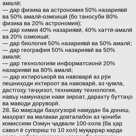
амалӣ;
— дар физика ва астрономия 50% назариявӣ
ва 50% амалӣ-озмоишӣ (бо таносуби 80%
физика ва 20% астрономия);
— дар химия 40% назариявӣ, 40% хаттӣ-амалӣ
ва 20% озмоишӣ;
— дар биология 50% назариявӣ ва 50% амалӣ;
— дар география 50% назариявӣ ва 50%
амалӣ;
— дар технологияи информатсионӣ 20%
назариявӣ ва 80% амалӣ;
— дар ихтироъкорӣ ва навоварӣ аз рӯи
пешниҳоди ихтироот ва навоварӣ, аз ҷумла,
дастгоҳу таҷҳизот, техникаву технология,
навъу намунаҳои нави зироат, дарахту буттаҳо
ва маводи доруворӣ.
28. Бо мақсади баҳогузорӣ намудан ба дониш,
маҳорат ва малакаи довталабон аз ҷониби
комиссияи Озмун ҷадвали 100-хола (ба ҳар
савол ё супориш то 10 хол) муқаррар карда