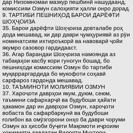
дар Низомномаи мазкур пешбинӣ нашудаанд,
комиссияи Озмун салоҳияти ҳалли онро дорад.
9. ТАРТИБИ ПЕШНИҲОД БАРОИ ДАРЁФТИ
ШОҲҶОИЗА
35. Барои дарёфти Шоҳҷоиза довталабе роҳ
дода мешавад, ки дар даври ҷумҳуриявӣ аз рӯи
номинатсияи ихтироъкорӣ ва навоварӣ ҷойи
якумро сазовор гардидааст.
36. Агар барандаи Шоҳҷоиза намоянда аз
табақаҳои касбу кори гуногун бошад, бо
пешниҳоди комиссияи Озмун бо тартиби
муқарраргардида бо мукофоти соҳавӣ
сарфароз гардонда мешавад.
10. ТАЪМИНОТИ МОЛИЯВИИ ОЗМУН
37. Хароҷоти даврҳои якум, дуюм, сеюм,
таъмини сафархарҷӣ ва будубоши ҳайати
ҳакамон дар ин даврҳои Озмун, хароҷоти
вобаста ба сафарбаркунӣ ва будубоши
ғолибон ва омӯзгорони онҳо ба даври чоруми
Озмун аз ҳисоби буҷети Мақомоти иҷроияи
ҳокимияти давлатии Вилояти Мухтори