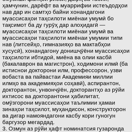
ҳамчунин, дарёфт ва муаррифии истеъдодҳои
нав дар ин самтҳо байни хонандагони
муассисаҳои таҳсилоти миёнаи умумӣ бо
тақсимот ба ду гурӯҳ дар алоҳидагӣ —
муассисаҳои таҳсилоти миёнаи умумӣ ва
муассисаҳои таҳсилоти миёнаи умумии типи
нав (литсейҳо, гимназияҳо ва мактабҳои
хусусӣ), хонандагону донишҷӯёни муассисаҳои
таҳсилоти ибтидоӣ, миёна ва олии касбӣ
(бакалаврон ва магистрон), ходимони илмӣ (ба
истиснои докторони илм, профессорон, узви
вобаста ва пайвастаи Академияи миллии
илмҳо ва академияҳои соҳавӣ), аспирантон,
докторантон, унвонҷӯён, докторантҳо аз рӯйи
ихтисос ва докторантони ҳабилитат,
омӯзгорони муассисаҳои таълимии ҳамаи
зинаҳои таҳсилот, муҳандисон, конструкторон
ва дигар намояндагони касбу кори гуногун
баргузор мегардад.
3. Озмун аз рӯйи ҳафт номинатсия гузаронда