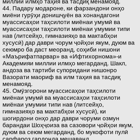
миллии илмҳо таҳия ва тасдиқ менамояд.
44. Падару модароне, ки фарзандони онҳо
миёни гурӯҳи донишҷуён ва хонандагони
муассисаҳои таҳсилоти миёнаи умумӣ ва
муассисаҳои таҳсилоти миёнаи умумии типи
нав (литсейҳо, гимназияҳо ва мактабҳои
хусусӣ) дар даври чорум ҷойҳои якум, дуюм ва
сеюмро ба даст меоранд, соҳиби нишони
«Маърифатпарвар» ва «Ифтихорнома»-и
Академияи миллии илмҳо мегарданд. Шакл,
андоза ва тартиби супоридани нишонро
Вазорати маориф ва илм таҳия ва тасдиқ
менамояд.
45. Омӯзгорони муассисаҳои таҳсилоти
миёнаи умумӣ ва муассисаҳои таҳсилоти
миёнаи умумии типи нав (литсейҳо,
гимназияҳо ва мактабҳои хусусӣ), ки
шогирдони онҳо дар даври чоруми озмун
барандаи Шоҳҷоиза ва сазовори ҷойҳои якум,
дуюм ва сеюм мегарданд, бо мукофоти пулӣ
сарфароз гардонда мешаванд.