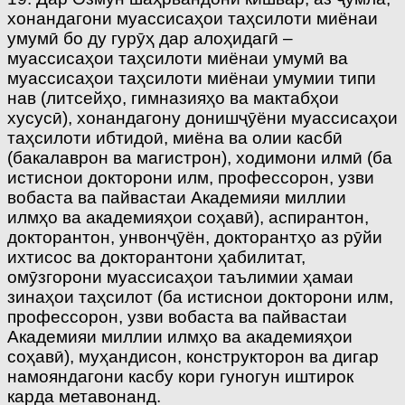
хонандагони муассисаҳои таҳсилоти миёнаи
умумӣ бо ду гурӯҳ дар алоҳидагӣ –
муассисаҳои таҳсилоти миёнаи умумӣ ва
муассисаҳои таҳсилоти миёнаи умумии типи
нав (литсейҳо, гимназияҳо ва мактабҳои
хусусӣ), хонандагону донишҷӯёни муассисаҳои
таҳсилоти ибтидоӣ, миёна ва олии касбӣ
(бакалаврон ва магистрон), ходимони илмӣ (ба
истиснои докторони илм, профессорон, узви
вобаста ва пайвастаи Академияи миллии
илмҳо ва академияҳои соҳавӣ), аспирантон,
докторантон, унвонҷӯён, докторантҳо аз рӯйи
ихтисос ва докторантони ҳабилитат,
омӯзгорони муассисаҳои таълимии ҳамаи
зинаҳои таҳсилот (ба истиснои докторони илм,
профессорон, узви вобаста ва пайвастаи
Академияи миллии илмҳо ва академияҳои
соҳавӣ), муҳандисон, конструкторон ва дигар
намояндагони касбу кори гуногун иштирок
карда метавонанд.