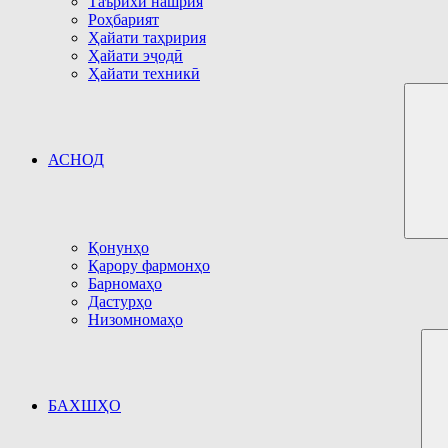
Таърихи нашрия
Роҳбарият
Ҳайати таҳририя
Ҳайати эҷодӣ
Ҳайати техникӣ
АСНОД
Қонунҳо
Қарору фармонҳо
Барномаҳо
Дастурҳо
Низомномаҳо
БАХШҲО