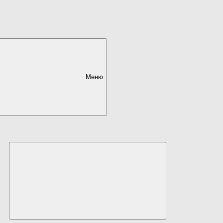
Меню
Развернуть
дочернее
меню