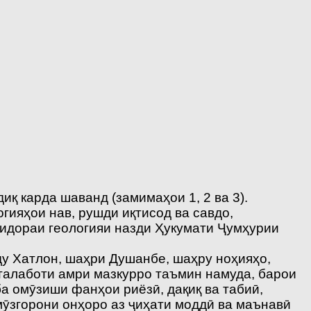
қ карда шаванд (замимаҳои 1, 2 ва 3).
гияҳои нав, рушди иқтисод ва савдо,
аридораи геологияи назди Ҳукумати Ҷумҳурии
ду Хатлон, шаҳри Душанбе, шаҳру ноҳияҳо,
талаботи амри мазкурро таъмин намуда, барои
а омӯзиши фанҳои риёзӣ, дақиқ ва табиӣ,
мӯзгорони онҳоро аз ҷиҳати моддӣ ва маънавӣ