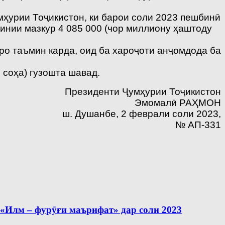
ҳурии Тоҷикистон, ки барои соли 2023 пешбинӣ
инии мазкур 4 085 000 (чор миллиону ҳаштоду
ро таъмин карда, оид ба хароҷоти анҷомдода ба
 соҳа) гузошта шавад.
Президенти Ҷумҳурии Тоҷикистон
Эмомалӣ РАҲМОН
ш. Душанбе, 2 феврали соли 2023,
№ АП-331
 фурӯғи маърифат» дар соли 2023