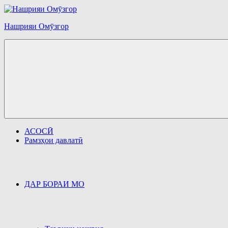
Перейти
к
содержимому
Нашрияи Омӯзгор
АСОСӢ
Рамзҳои давлатӣ
ДАР БОРАИ МО