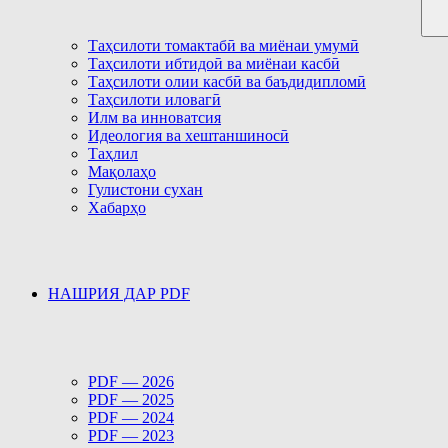
Таҳсилоти томактабӣ ва миёнаи умумӣ
Таҳсилоти ибтидоӣ ва миёнаи касбӣ
Таҳсилоти олии касбӣ ва баъдидипломӣ
Таҳсилоти иловагӣ
Илм ва инноватсия
Идеология ва хештаншиносӣ
Таҳлил
Мақолаҳо
Гулистони сухан
Хабарҳо
НАШРИЯ ДАР PDF
PDF — 2026
PDF — 2025
PDF — 2024
PDF — 2023