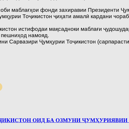
соби маблағҳои фонди захиравии Президенти Ҷум
умҳурии Тоҷикистон ҷиҳати амалӣ кардани чораб
кистон истифодаи мақсадноки маблағи ҷудошуда
 пешниҳод намояд.
ини Сарвазири Ҷумҳурии Тоҷикистон (сарпарасти
ИСТОН ОИД БА ОЗМУНИ ҶУМҲУРИЯВИИ «Илм –