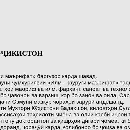
ОҶИКИСТОН
ғи маърифат» баргузор карда шавад.
муни ҷумҳуриявии «Илм – фурӯғи маърифат» тасди
тҳои маориф ва илм, фарҳанг, саноат ва техноло
 бо ҷавонон ва варзиш, кор бо занон ва оила, С
дани Озмуни мазкур чораҳои зарурӣ андешанд.
ти Мухтори Кӯҳистони Бадахшон, вилоятҳои Суғ
ссисаҳои таҳсилоти миёна ва олии касбӣ иҷрои 
тону докторантон ва қишрҳои дигари ҷомеа, ки б
доранд, чораҷӯӣ карда, ғолибонро бо ҷоиза ва о