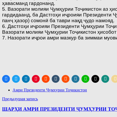
ҳавасманд гардонанд.
5. Вазорати молияи Ҷумҳурии Тоҷикистон аз ҳи
гардидаанд, ба Дастгоҳи иҷроияи Президенти Ҷ
панҷ ҳазор) сомонӣ ба таври нақд ҷудо намояд.
6. Дастгоҳи иҷроияи Президенти Ҷумҳурии Тоҷи
Вазорати молияи Ҷумҳурии Тоҷикистон ҳисобот
7. Назорати иҷрои амри мазкур ба зиммаи муов
Амри Президенти Ҷумҳурии Тоҷикистон
Навигация
Предыдущая запись
по
ШАРҲИ АМРИ ПРЕЗИДЕНТИ ҶУМҲУРИИ ТОҶИК
записям