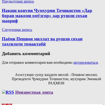
Навигация
Предыдущая запись
по
Нақши қонуни Ҷумҳурии Тоҷикистон «Дар
записям
бораи мақоми омӯзгор» дар рушди соҳаи
маориф
Следующая запись
Паёми Пешвои миллат ва рушди соҳаи
таҳсилоти томактабӣ
Добавить комментарий
Для отправки комментария вам необходимо
авторизоваться
.
Асосгузори сулҳу ваҳдати миллӣ - Пешвои миллат,
Президенти Ҷумҳурии Тоҷикистон, муҳтарам Эмомалӣ
РАҲМОН
Неизвестная лента