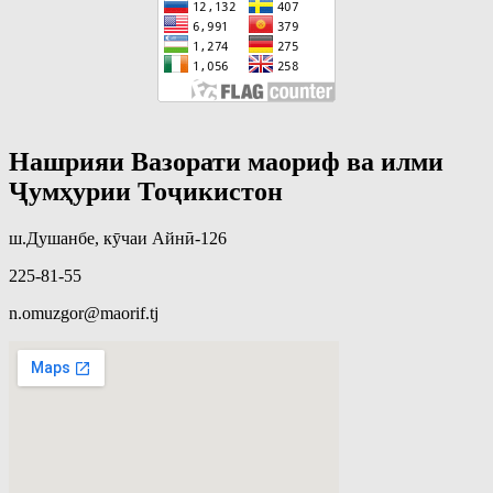
Нашрияи Вазорати маориф ва илми
Ҷумҳурии Тоҷикистон
ш.Душанбе, кӯчаи Айнӣ-126
225-81-55
n.omuzgor@maorif.tj