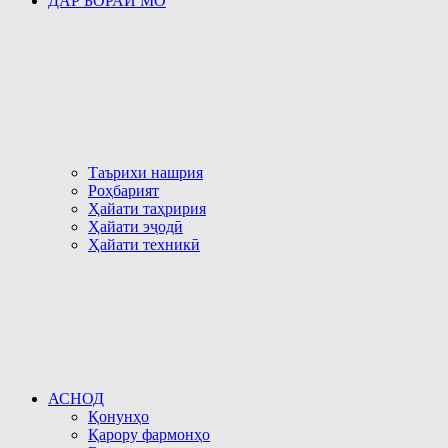
ДАР БОРАИ МО
Таърихи нашрия
Роҳбарият
Ҳайати таҳририя
Ҳайати эҷодӣ
Ҳайати техникӣ
АСНОД
Қонунҳо
Қарору фармонҳо