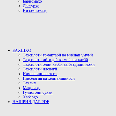
Барномаҳо
Дастурҳо
Низомномаҳо
БАХШҲО
Таҳсилоти томактабӣ ва миёнаи умумӣ
Таҳсилоти ибтидоӣ ва миёнаи касбӣ
Таҳсилоти олии касбӣ ва баъдидипломӣ
Таҳсилоти иловагӣ
Илм ва инноватсия
Идеология ва хештаншиносӣ
Таҳлил
Мақолаҳо
Гулистони сухан
Хабарҳо
НАШРИЯ ДАР PDF