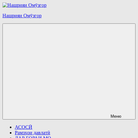
Перейти
к
Нашрияи Омӯзгор
содержимому
Меню
АСОСӢ
Рамзҳои давлатӣ