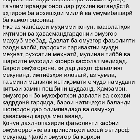
таълимгирандагонро дар руҳияи ватандӯстӣ,
эҳтиром ба арзишҳои миллӣ ва умумибашарӣ
ба камол расонад.
Яке аз ҷанбаҳои муҳимми қонун, кафолатҳои
иҷтимоӣ ва ҳавасмандгардонии омӯзгор
маҳсуб меёбад. Давлат ба омӯзгор фаъолияти
озоди касбӣ, пардохти саривақтии музди
меҳнат, рухсатии меҳнатӣ, муоинаи тиббӣ ва
шароити мусоиди кориро кафолат медиҳад.
Барои омӯзгороне, ки дар деҳот фаъолият
мекунанд, имтиёзҳои иловагӣ, аз ҷумла,
таъмини манзили истиқоматӣ ё ҷудо намудани
қитъаи замин пешбинӣ шудаанд. Ҳамзамон,
омӯзгорон бо мукофотҳои давлатӣ ва соҳавӣ
қадрдонӣ гардида, барои натиҷаҳои баланди
шогирдон дар олимпиадаҳо ва озмунҳо
ҳавасманд карда мешаванд.
Қонун дахлнопазирии фаъолияти касбии
омӯзгорро яке аз принсипҳои асосӣ эътироф
мекунад. Ҷалби омӯзгор ба корҳои