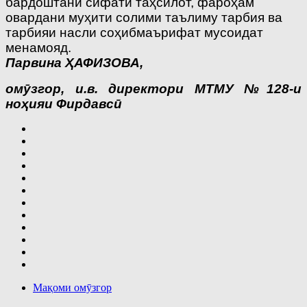
бардоштани сифати таҳсилот, фароҳам
овардани муҳити солими таълиму тарбия ва
тарбияи насли соҳибмаърифат мусоидат
менамояд.
Парвина ҲАФИЗОВА,
омӯзгор, и.в. директори МТМУ №128-и
ноҳияи Фирдавсӣ
Мақоми омӯзгор