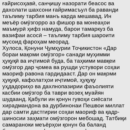
ғайрисоҳавӣ, санҷишу назорати беасос ва
дахолати шахсони ғайримасъул ба раванди
таълиму тарбия манъ карда мешавад. Ин
меъёр омӯзгорро аз фишор ва монеаҳои
маъмурӣ ҳифз намуда, барои тамаркуз ба
вазифаи асосӣ – таълиму тарбия шароити
мусоид фароҳам меорад.
Хулоса, Қонуни Ҷумҳурии Тоҷикис­тон «Дар
бораи мақоми омӯзгор» санади муҳимми
ҳуқуқӣ ва иҷтимоӣ буда, ба таҳкими мавқеи
омӯзгор дар ҷомеа ва рушди устувори соҳаи
маориф равона гардидааст. Дар он мақоми
ҳуқуқӣ, кафолатҳои иҷтимоӣ, ҳуқуқу
уҳдадориҳо ва дахлнопазирии фаъолияти
касбии омӯзгор ба таври возеҳ муайян
шудаанд. Қабули ин қонун гувоҳи сиёсати
хирадмандона ва дурбинонаи Пешвои миллат
дар самти дастгирии соҳаи маориф ва қадр­
шиносии заҳмати омӯзгорон мебошад. Татбиқи
самараноки меъёрҳои қонун ба баланд