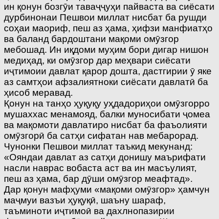
ин қонун бозгӯи таваҷҷуҳи пайваста ва сиёсати
дурбинонаи Пешвои миллат нисбат ба рушди
соҳаи маориф, пеш аз ҳама, ҳифзи манфиатҳо
ва баланд бардоштани мақоми омӯзгор
мебошад. Ин иқдоми муҳим бори дигар нишон
медиҳад, ки омӯзгор дар меҳвари сиёсати
иҷтимоии давлат қарор дошта, дастгирии ӯ яке
аз самтҳои афзалиятноки сиёсати давлатӣ ба
ҳисоб меравад.
Қонун на танҳо ҳуқуқу уҳдадориҳои омӯзгорро
мушаххас менамояд, балки муносибати ҷомеа
ва мақомоти давлатиро нисбат ба фаъолияти
омӯзгорӣ ба сатҳи сифатан нав мебарорад.
Чунонки Пешвои миллат таъкид мекунанд:
«Ояндаи давлат аз сатҳи донишу маърифати
насли наврас вобаста аст ва ин масъулият,
пеш аз ҳама, бар дӯши омӯзгор меафтад».
Дар қонун мафҳуми «мақоми омӯзгор» ҳамчун
маҷмуи вазъи ҳуқуқӣ, шаъну шараф,
таъминоти иҷтимоӣ ва дахлнопазирии