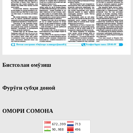
Бистсолаи омӯзиш
Фурӯғи субҳи доноӣ
ОМОРИ СОМОНА