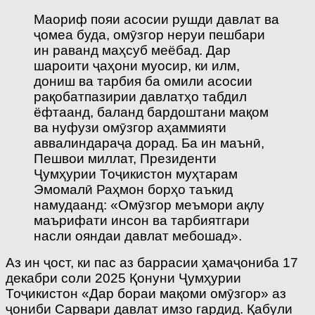
Маориф пояи асосии рушди давлат ва
ҷомеа буда, омӯзгор неруи пешбари
ин раванд маҳсуб меёбад. Дар
шароити ҷаҳони муосир, ки илм,
дониш ва тарбия ба омили асосии
рақобатпазирии давлатҳо табдил
ёфтаанд, баланд бардоштани мақом
ва нуфузи омӯзгор аҳаммияти
аввалиндараҷа дорад. Ба ин маънӣ,
Пешвои миллат, Президенти
Ҷумҳурии Тоҷикистон муҳтарам
Эмомалӣ Раҳмон борҳо таъкид
намудаанд: «Омӯзгор меъмори ақлу
маърифати инсон ва тарбиятгари
насли ояндаи давлат мебошад».
Аз ин ҷост, ки пас аз баррасии ҳамаҷониба 17
декабри соли 2025 Қонуни Ҷумҳурии
Тоҷикистон «Дар бораи мақоми омӯзгор» аз
ҷониби Сарвари давлат имзо гардид. Қабули