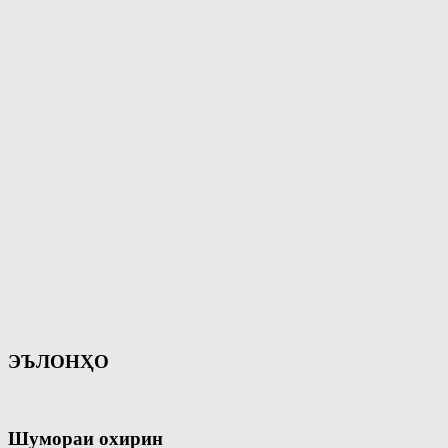
ЭЪЛОНҲО
Шумораи охирин