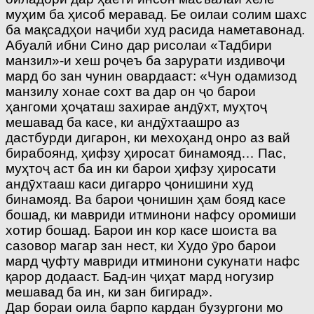
муҳим ба ҳисоб меравад. Бе оилаи солим шахс
ба мақсадҳои наҷиби худ расида наметавонад.
Абуалӣ ибни Сино дар рисолаи «Тадбири
манзил»-и хеш роҷеъ ба зарурати издивоҷи
мард бо зан чунин овардааст: «Чун одамизод
манзилу хонае сохт ва дар он ҷо барои
ҳангоми ҳоҷаташ захирае андӯхт, муҳтоҷ
мешавад ба касе, ки андӯхтаашро аз
дастбурди дигарон, ки мехоҳанд онро аз вай
бирабоянд, ҳифзу ҳиросат бинамояд… Пас,
муҳтоҷ аст ба ин ки барои ҳифзу ҳиросати
андӯхтааш каси дигарро ҷонишини худ
бинамояд. Ва барои ҷонишин ҳам бояд касе
бошад, ки мавриди итминони нафсу оромиши
хотир бошад. Барои ин кор касе шоиста ва
сазовор магар зан нест, ки Худо ӯро барои
мард ҷуфту мавриди итминони сукунати нафс
қарор додааст. Бад-ин ҷиҳат мард ногузир
мешавад ба ин, ки зан бигирад».
Дар бораи оила барпо кардан бузургони мо