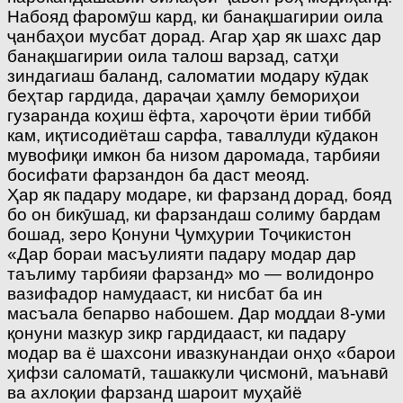
Набояд фаромӯш кард, ки банақшагирии оила
ҷанбаҳои мусбат дорад. Агар ҳар як шахс дар
банақшагирии оила талош варзад, сатҳи
зиндагиаш баланд, саломатии модару кӯдак
беҳтар гардида, дараҷаи ҳамлу бемориҳои
гузаранда коҳиш ёфта, хароҷоти ёрии тиббӣ
кам, иқтисодиёташ сарфа, таваллуди кӯдакон
мувофиқи имкон ба низом даромада, тарбияи
босифати фарзандон ба даст меояд.
Ҳар як падару модаре, ки фарзанд дорад, бояд
бо он бикӯшад, ки фарзандаш солиму бардам
бошад, зеро Қонуни Ҷумҳурии Тоҷикистон
«Дар бораи масъулияти падару модар дар
таълиму тарбияи фарзанд» мо — волидонро
вазифадор намудааст, ки нисбат ба ин
масъала бепарво набошем. Дар моддаи 8-уми
қонуни мазкур зикр гардидааст, ки падару
модар ва ё шахсони ивазкунандаи онҳо «барои
ҳифзи саломатӣ, ташаккули ҷисмонӣ, маънавӣ
ва ахлоқии фарзанд шароит муҳайё