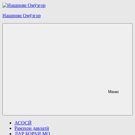
Перейти
к
содержимому
Нашрияи Омӯзгор
Меню
АСОСӢ
Рамзҳои давлатӣ
ДАР БОРАИ МО