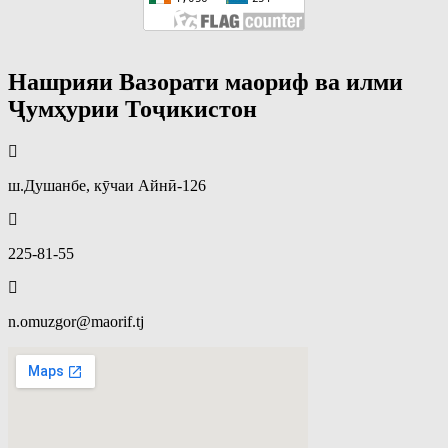
Нашрияи Вазорати маориф ва илми
Ҷумҳурии Тоҷикистон
ш.Душанбе, кӯчаи Айнӣ-126
225-81-55
n.omuzgor@maorif.tj