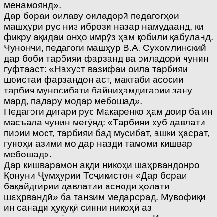
менамоянд».
Дар бораи оилаву оиладорӣ педагогҳои
машҳури рус низ ибрози назар намудаанд, ки
фикру ақидаи онҳо имрӯз ҳам қобили қабуланд.
Чунончи, педагоги машҳур В.А. Сухомлинский
дар боби тарбияи фарзанд ва оиладорӣ чунин
гуфтааст: «Нахуст вазифаи оила тарбияи
шоистаи фарзандон аст, мактаби асосии
тарбия муносибати байниҳамдигарии зану
мард, падару модар мебошад».
Педагоги дигари рус Макаренко ҳам доир ба ин
масъала чунин мегӯяд: «Тарбияи хуб давлати
пирии мост, тарбияи бад мусибат, ашки ҳасрат,
гуноҳи азими мо дар назди тамоми кишвар
мебошад».
Дар кишварамон ақди никоҳи шаҳрвандонро
Қонуни Ҷумҳурии Тоҷикистон «Дар бораи
бақайдгирии давлатии асноди ҳолати
шаҳрвандӣ» ба танзим медарорад. Мувофиқи
ин санади ҳуқуқӣ синни никоҳӣ аз