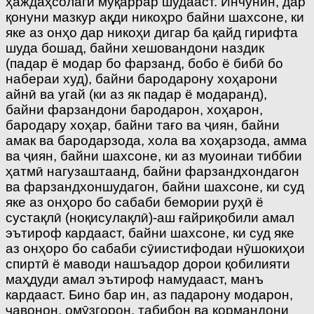
ҳаждаҳсолагӣ муқаррар шудааст. Инчунин, дар
қонуни мазкур ақди никоҳро байни шахсоне, ки
яке аз онҳо дар никоҳи дигар ба қайд гирифта
шуда бошад, байни хешовандони наздик
(падар ё модар бо фарзанд, бобо ё бибӣ бо
набераи худ), байни бародарону хоҳарони
айнӣ ва угай (ки аз як падар ё модаранд),
байни фарзандони бародарон, хоҳарон,
бародару хоҳар, байни тағо ва ҷиян, байни
амак ва бародарзода, хола ва хоҳарзода, амма
ва ҷиян, байни шахсоне, ки аз муоинаи тиббии
ҳатмӣ нагузаштаанд, байни фарзандхондагон
ва фарзандхоншудагон, байни шахсоне, ки суд
яке аз онҳоро бо сабаби бемории руҳӣ ё
сустақлӣ (ноқисулақлӣ)-аш ғайриқобили амал
эътироф кардааст, байни шахсоне, ки суд яке
аз онҳоро бо сабаби сӯиистифодаи нӯшокиҳои
спиртӣ ё маводи нашъадор дорои қобилияти
маҳдуди амал эътироф намудааст, манъ
кардааст. Бино бар ин, аз падарону модарон,
ҷавонон, омӯзгорон, табибон ва кормандони