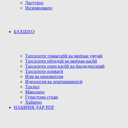
Дастурҳо
Низомномаҳо
БАХШҲО
Таҳсилоти томактабӣ ва миёнаи умумӣ
Таҳсилоти ибтидоӣ ва миёнаи касбӣ
Таҳсилоти олии касбӣ ва баъдидипломӣ
Таҳсилоти иловагӣ
Илм ва инноватсия
Идеология ва хештаншиносӣ
Таҳлил
Мақолаҳо
Гулистони сухан
Хабарҳо
НАШРИЯ ДАР PDF