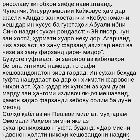
рисолаву китобҳои зиёде навиштаанд.
Чунончи, Унсурулмаолии Кайковус ҳам дар
фасли «Андар зан хостан»-и «Қобуснома»-и
хеш дар ин хусус ба гуфтаҳои Абуалӣ ибни
Сино наздик сухан рондааст: «Эй писар, чун
зан хостӣ, ҳурмати худро неку дор. Агарчанд
чиз азиз аст, аз зану фарзанд азизтар нест ва
чизе аз зану фарзанд дареғ мадор”.
Бузурге гуфтааст, ки занонро аз қабилаҳои
бегона интихоб намоед, то сафи
хешовандонатон зиёд гардад. Ин сухан беҳуда
гуфта нашудааст ва дар он ҳикмати фаровоне
ниҳон аст. Ҳар қадар ки хунҳои аз ҳам дури
марду зан ҳангоми издивоҷ якҷоя мешаванд,
ҳамон қадар фарзанди зебову солим ба дунё
меояд.
Солҳо қабл аз ин Пешвои миллат, муҳтарам
Эмомалӣ Раҳмон зимни яке аз
суханрониҳояшон гуфта буданд: «Дар миёни
ҷавонон ҳолати никоҳи хешовандони наздик