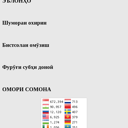
ЭЪЛОНҲО
Шумораи охирин
Бистсолаи омӯзиш
Фурӯғи субҳи доноӣ
ОМОРИ СОМОНА