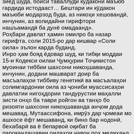
зиёд шуда, боиси таваллуди кӯдакони маъюб
гардида истодааст… Бештари ин кӯдакон
маъюби модарзод буда, аз никоҳи хешовандӣ,
инчунин, аз волидайни гирифтори
нашъамандӣ ба дунё омадаанд».
Роҳбари давлат ҳамин омилро ба назар
гирифта, соли 2015-ро дар кишвар «Соли
оила» эълон карда буданд.
Инро ҳам бояд ёдовар шуд, ки тибқи моддаи
15-и Кодекси оилаи Ҷумҳурии Тоҷикистон
муоинаи тиббии шахсони никоҳшаванда,
инчунин, додани машварат доир ба
масъалаҳои тиббиву генетикӣ ва масъалаҳои
солимгардонии оила аз ҷониби муассисаҳои
давлатии нигоҳдории тандурустии маҳалли
зисти онҳо ба таври ройгон ва танҳо бо
ризояти шахсони никоҳшаванда анҷом дода
мешавад. Мутаассифона, имрӯз дар ҷомеаи мо
ашхосе ёфт мешаванд, ки бино бар нодонӣ,
бехабарӣ ва ё бепарвоӣ оқибат ба
парокандашавии оилаҳои ҷавон роҳ медиҳанд.