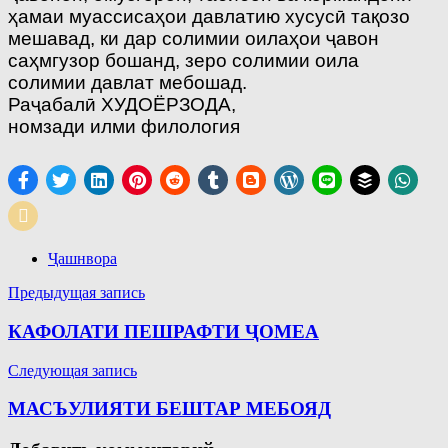
ҳамаи муассисаҳои давлатию хусусӣ тақозо
мешавад, ки дар солимии оилаҳои ҷавон
саҳмгузор бошанд, зеро солимии оила
солимии давлат мебошад.
Раҷабалӣ ХУДОЁРЗОДА,
номзади илми филология
Ҷашнвора
Навигация
Предыдущая запись
по
КАФОЛАТИ ПЕШРАФТИ ҶОМЕА
записям
Следующая запись
МАСЪУЛИЯТИ БЕШТАР МЕБОЯД