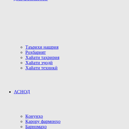
Таърихи нашрия
Роҳбарият
Ҳайати таҳририя
Ҳайати эҷодӣ
Ҳайати техникӣ
АСНОД
Қонунҳо
Қарору фармонҳо
Барномаҳо