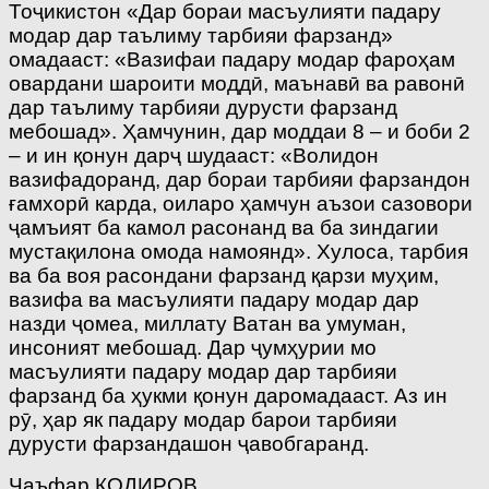
Тоҷикистон «Дар бораи масъулияти падару
модар дар таълиму тарбияи фарзанд»
омадааст: «Вазифаи падару модар фароҳам
овардани шароити моддӣ, маънавӣ ва равонӣ
дар таълиму тарбияи дурусти фарзанд
мебошад». Ҳамчунин, дар моддаи 8 – и боби 2
– и ин қонун дарҷ шудааст: «Волидон
вазифадоранд, дар бораи тарбияи фарзандон
ғамхорӣ карда, оиларо ҳамчун аъзои сазовори
ҷамъият ба камол расонанд ва ба зиндагии
мустақилона омода намоянд». Хулоса, тарбия
ва ба воя расондани фарзанд қарзи муҳим,
вазифа ва масъулияти падару модар дар
назди ҷомеа, миллату Ватан ва умуман,
инсоният мебошад. Дар ҷумҳурии мо
масъулияти падару модар дар тарбияи
фарзанд ба ҳукми қонун даромадааст. Аз ин
рӯ, ҳар як падару модар барои тарбияи
дурусти фарзандашон ҷавобгаранд.
Ҷаъфар ҚОДИРОВ,