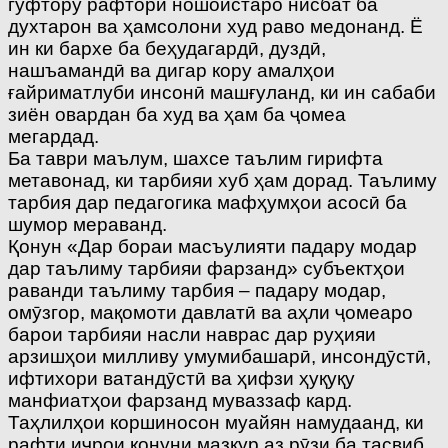
гуфтору рафтори ношоистаро нисбат ба
духтарон ва ҳамсолони худ раво медонанд. Ё
ин ки бархе ба беҳудагардӣ, дуздӣ,
нашъамандӣ ва дигар кору амалҳои
ғайриматлуби инсонӣ машғуланд, ки ин сабаби
зиён овардан ба худ ва ҳам ба ҷомеа
мегардад.
Ба таври маълум, шахсе таълим гирифта
метавонад, ки тарбияи хуб ҳам дорад. Таълиму
тарбия дар педагогика мафҳумҳои асосӣ ба
шумор мераванд.
Қонун «Дар бораи масъулияти падару модар
дар таълиму тарбияи фарзанд» субъектҳои
раванди таълиму тарбия – падару модар,
омӯзгор, мақомоти давлатӣ ва аҳли ҷомеаро
барои тарбияи насли наврас дар руҳияи
арзишҳои милливу умумибашарӣ, инсондӯстӣ,
ифтихори ватандӯстӣ ва ҳифзи ҳуқуқу
манфиатҳои фарзанд муваззаф кард.
Таҳлилҳои коршиносон муайян намудаанд, ки
рафти иҷрои қонуни мазкур аз рӯзи ба тасвиб