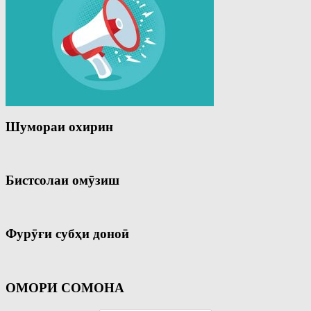
Шумораи охирин
Бистсолаи омӯзиш
Фурӯғи субҳи доноӣ
ОМОРИ СОМОНА