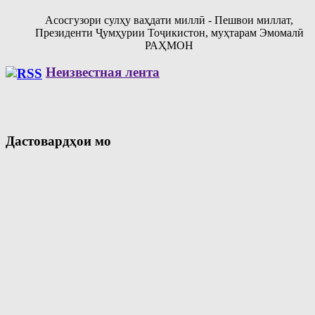
Асосгузори сулҳу ваҳдати миллӣ - Пешвои миллат,
Президенти Ҷумҳурии Тоҷикистон, муҳтарам Эмомалӣ
РАҲМОН
Неизвестная лента
Дастовардҳои мо