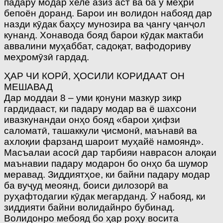
падару модар хеле азиз аст ва ба ӯ меҳри
бепоён доранд. Барои ин волидон набояд дар
назди кӯдак баҳсу мунозира ва ҷангу ҷанҷол
кунанд. Хонавода бояд барои кӯдак мактаби
аввалини муҳаббат, садоқат, вафодориву
меҳромӯзӣ гардад.
ҲАР ЧИ КОРӢ, ҲОСИЛИ КОРИДААТ ОН
МЕШАВАД
Дар моддаи 8 – уми қонуни мазкур зикр
гардидааст, ки падару модар ва ё шахсони
ивазкунандаи онҳо бояд «барои ҳифзи
саломатӣ, ташаккули ҷисмонӣ, маънавӣ ва
ахлоқии фарзанд шароит муҳайё намоянд».
Масъалаи асосӣ дар тарбияи наврасон алоқаи
маънавии падару модарон бо онҳо ба шумор
меравад. Зиддиятҳое, ки байни падару модар
ба вуҷуд меоянд, боиси дилозорӣ ва
руҳафтодагии кӯдак мегарданд. Ӯ набояд, ки
зиддияти байни волидайнро бубинад.
Волидонро мебояд бо ҳар роҳу восита