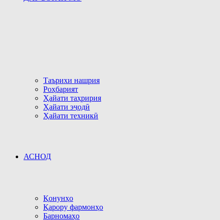
Таърихи нашрия
Роҳбарият
Ҳайати таҳририя
Ҳайати эҷодӣ
Ҳайати техникӣ
АСНОД
Қонунҳо
Қарору фармонҳо
Барномаҳо