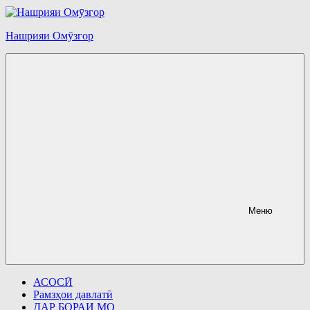
Перейти
к
содержимому
Нашрияи Омӯзгор
Меню
АСОСӢ
Рамзҳои давлатӣ
ДАР БОРАИ МО