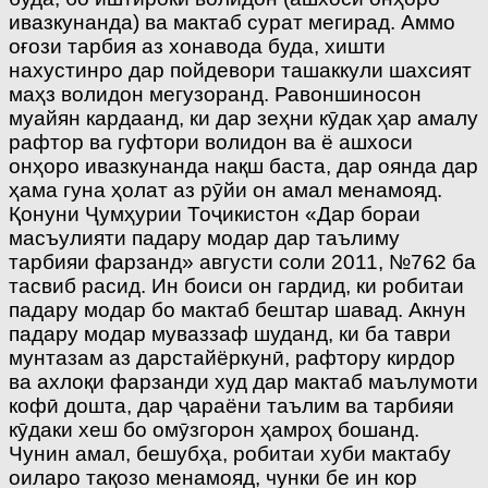
ивазкунанда) ва мактаб сурат мегирад. Аммо
оғози тарбия аз хонавода буда, хишти
нахустинро дар пойдевори ташаккули шахсият
маҳз волидон мегузоранд. Равоншиносон
муайян кардаанд, ки дар зеҳни кӯдак ҳар амалу
рафтор ва гуфтори волидон ва ё ашхоси
онҳоро ивазкунанда нақш баста, дар оянда дар
ҳама гуна ҳолат аз рӯйи он амал менамояд.
Қонуни Ҷумҳурии Тоҷикистон «Дар бораи
масъулияти падару модар дар таълиму
тарбияи фарзанд» августи соли 2011, №762 ба
тасвиб расид. Ин боиси он гардид, ки робитаи
падару модар бо мактаб бештар шавад. Акнун
падару модар муваззаф шуданд, ки ба таври
мунтазам аз дарстайёркунӣ, рафтору кирдор
ва ахлоқи фарзанди худ дар мактаб маълумоти
кофӣ дошта, дар ҷараёни таълим ва тарбияи
кӯдаки хеш бо омӯзгорон ҳамроҳ бошанд.
Чунин амал, бешубҳа, робитаи хуби мактабу
оиларо тақозо менамояд, чунки бе ин кор