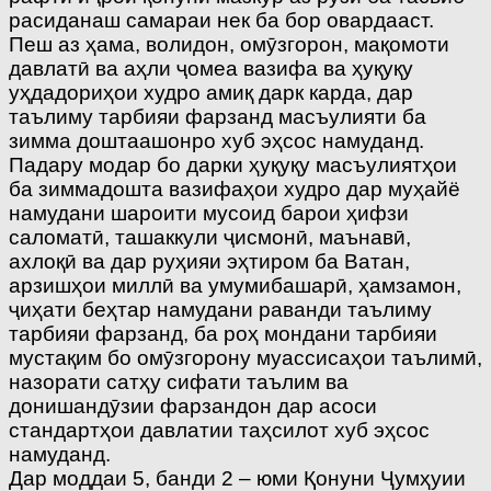
расиданаш самараи нек ба бор овардааст.
Пеш аз ҳама, волидон, омӯзгорон, мақомоти
давлатӣ ва аҳли ҷомеа вазифа ва ҳуқуқу
уҳдадориҳои худро амиқ дарк карда, дар
таълиму тарбияи фарзанд масъулияти ба
зимма доштаашонро хуб эҳсос намуданд.
Падару модар бо дарки ҳуқуқу масъулиятҳои
ба зиммадошта вазифаҳои худро дар муҳайё
намудани шароити мусоид барои ҳифзи
саломатӣ, ташаккули ҷисмонӣ, маънавӣ,
ахлоқӣ ва дар руҳияи эҳтиром ба Ватан,
арзишҳои миллӣ ва умумибашарӣ, ҳамзамон,
ҷиҳати беҳтар намудани раванди таълиму
тарбияи фарзанд, ба роҳ мондани тарбияи
мустақим бо омӯзгорону муассисаҳои таълимӣ,
назорати сатҳу сифати таълим ва
донишандӯзии фарзандон дар асоси
стандартҳои давлатии таҳсилот хуб эҳсос
намуданд.
Дар моддаи 5, банди 2 – юми Қонуни Ҷумҳуии