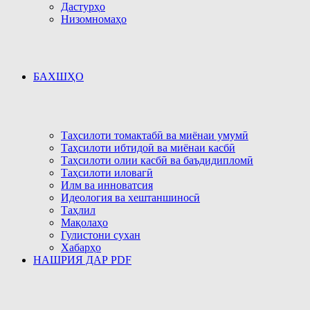
Дастурҳо
Низомномаҳо
БАХШҲО
Таҳсилоти томактабӣ ва миёнаи умумӣ
Таҳсилоти ибтидоӣ ва миёнаи касбӣ
Таҳсилоти олии касбӣ ва баъдидипломӣ
Таҳсилоти иловагӣ
Илм ва инноватсия
Идеология ва хештаншиносӣ
Таҳлил
Мақолаҳо
Гулистони сухан
Хабарҳо
НАШРИЯ ДАР PDF