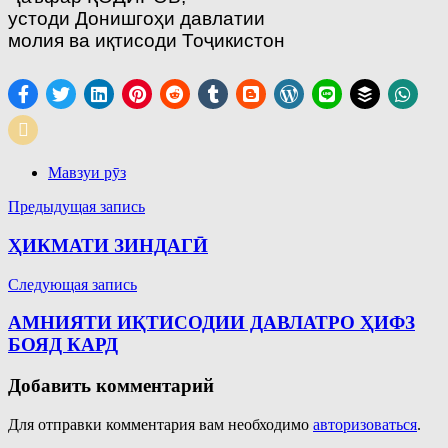
устоди Донишгоҳи давлатии
молия ва иқтисоди Тоҷикистон
Мавзуи рӯз
Навигация
Предыдущая запись
по
ҲИКМАТИ ЗИНДАГӢ
записям
Следующая запись
АМНИЯТИ ИҚТИСОДИИ ДАВЛАТРО ҲИФЗ
БОЯД КАРД
Добавить комментарий
Для отправки комментария вам необходимо
авторизоваться
.