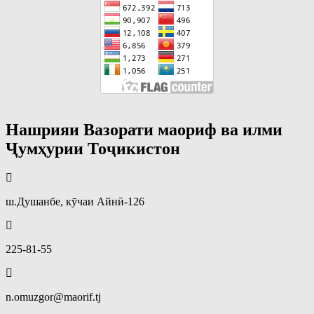
Нашрияи Вазорати маориф ва илми
Ҷумҳурии Тоҷикистон
ш.Душанбе, кӯчаи Айнӣ-126
225-81-55
n.omuzgor@maorif.tj