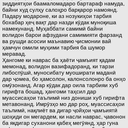
зиддиятҳои баамаломадаро бартараф намуда,
байни худ сулҳу салоҳро барқарор намоянд.
Падару модароне, ки аз нозукиҳои тарбия
бохабар ҳеҷ вақт дар назди кӯдак муноқиша
намекунанд. Муҳаббати самимӣ байни
волидон барои афзудани самимияти фарзанд
ва рушди асосии маънавию ҷисмонии вай
ҳамчун омили муҳими тарбия ба шумор
меравад.
Ҳангоме ки наврас ба ҳаёти ҷамъият қадам
мемонад, волидон вазифадоранд, ки тарзи
либоспӯшӣ, муносибату муоширати маданӣ
дар ҷомеа, бо ҳамсолон, калонсолонро ба онҳо
омӯзонанд. Агар кӯдак дар оила тарбияи хуб
гирифта бошад, ҳангоми таҳсил дар
муассисаҳои таълимӣ низ дониши хуб гирифта
метавонанд. Имрӯзҳо мо дар роҳ, муассисаҳои
таълимӣ, нақлиёт ва дигар ҷойҳои ҷамъиятӣ
шоҳиди он мегардем, ки насли наврас, ҷавонон
ба якдигар суханони қабеҳ мегӯянд, ҳар гуна