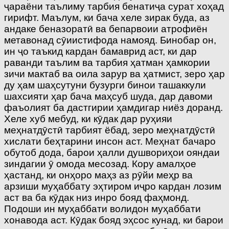
ҷараёни таълиму тарбия бенатиҷа сурат хоҳад
гирифт. Маълум, ки бача хеле зирак буда, аз
андаке беназоратӣ ва бепарвоии атрофиён
метавонад сӯиистифода намояд. Бинобар он,
ин ҷо таъкид кардан бамаврид аст, ки дар
раванди таълим ва тарбия ҳатман ҳамкории
зичи мактаб ва оила зарур ва ҳатмист, зеро ҳар
ду ҳам шаҳсутуни бузурги бинои ташаккули
шахсияти ҳар бача маҳсуб шуда, дар давоми
фаъолият ба дастгирии ҳамдигар ниёз доранд.
Хеле хуб мебуд, ки кӯдак дар руҳияи
меҳнатдӯстӣ тарбият ёбад, зеро меҳнатдӯстӣ
хислати беҳтарини инсон аст. Меҳнат бачаро
обутоб дода, барои ҳалли душвориҳои ояндаи
зиндагии ӯ омода месозад. Кору амалҳое
ҳастанд, ки онҳоро маҳз аз рӯйи меҳр ва
арзиши муҳаббату эҳтиром иҷро кардан лозим
аст ва ба кӯдак низ инро бояд фаҳмонд.
Подоши ин муҳаббати волидон муҳаббати
хонавода аст. Кӯдак бояд эҳсос кунад, ки барои