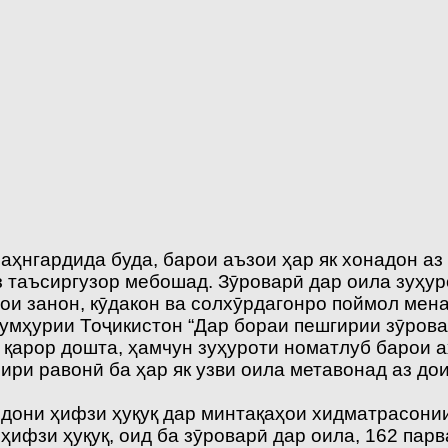
ҳнгардида буда, барои аъзои ҳар як хонадон аз 
 таъсиргузор мебошад. Зӯроварӣ дар оила зуҳуро
ҳои занон, кӯдакон ва солхӯрдагонро поймол мен
умҳурии Тоҷикистон “Дар бораи пешгирии зӯровар
т қарор дошта, ҳамчун зуҳуроти номатлуб барои 
ири равонӣ ба ҳар як узви оила метавонад аз до
дони ҳифзи ҳуқуқ дар минтақаҳои хидматрасони
ифзи ҳуқуқ, оид ба зӯроварӣ дар оила, 162 парв