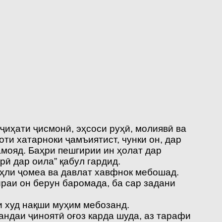
ҷиҳати ҷисмонӣ, эҳсоси руҳӣ, молиявӣ ва
ти хатарноки ҷамъиятист, чунки он, дар
амояд. Баҳри пешгирии ин ҳолат дар
ӣ дар оила” қабул гардид.
аҳли ҷомеа ва давлат хавфнок мебошад.
ираи он берун баромада, ба сар задани
и худ нақши муҳим мебозанд.
андаи ҷиноятӣ оғоз карда шуда, аз тарафи