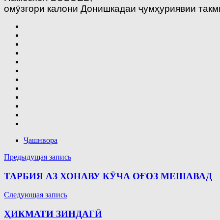
омӯзгори калони Донишкадаи ҷумҳуриявии такм
Ҷашнвора
Навигация
Предыдущая запись
по
ТАРБИЯ АЗ ХОНАВУ КӮЧА ОҒОЗ МЕШАВАД
записям
Следующая запись
ҲИКМАТИ ЗИНДАГӢ