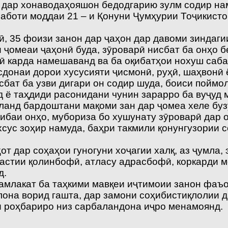
и дар хонаводаҳояшон бедодгарию зулм содир н
лаботи моддаи 21 – и Қонуни Ҷумҳурии Тоҷикисто
, 35 фоизи занон дар ҷаҳон дар давоми зиндагии
 ҷомеаи ҷаҳонӣ буда, зӯроварӣ нисбат ба онҳо б
ӣ карда намешаванд ва ба оқибатҳои нохуш саба
сдонаи дорои хусусияти ҷисмонӣ, руҳӣ, шаҳвонӣ 
сбат ба узви дигари он содир шуда, боиси поймол
д ё таҳдиди расонидани чунин зарарро ба вуҷуд 
аланд бардоштани мақоми зан дар ҷомеа хеле буз
ибаи онҳо, мубориза бо хушунату зӯроварӣ дар 
сус зоҳир намуда, баҳри такмили қонунгузории 
ҳот дар соҳаҳои гуногуни хоҷагии халқ, аз ҷумла
дастии қолинбофӣ, атласу адрасбофӣ, коркарди 
д.
млакат ба таҳкими мавқеи иҷтимоии занон фаъо
она ворид гашта, дар замони соҳибистиқлолии да
 роҳбариро низ сарбаландона иҷро менамоянд.