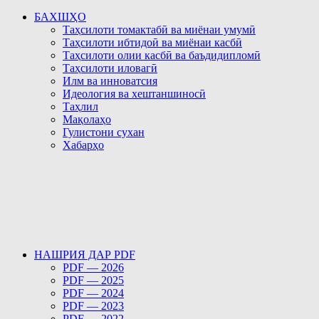
БАХШҲО
Таҳсилоти томактабӣ ва миёнаи умумӣ
Таҳсилоти ибтидоӣ ва миёнаи касбӣ
Таҳсилоти олии касбӣ ва баъдидипломӣ
Таҳсилоти иловагӣ
Илм ва инноватсия
Идеология ва хештаншиносӣ
Таҳлил
Мақолаҳо
Гулистони сухан
Хабарҳо
НАШРИЯ ДАР PDF
PDF — 2026
PDF — 2025
PDF — 2024
PDF — 2023
PDF — 2022