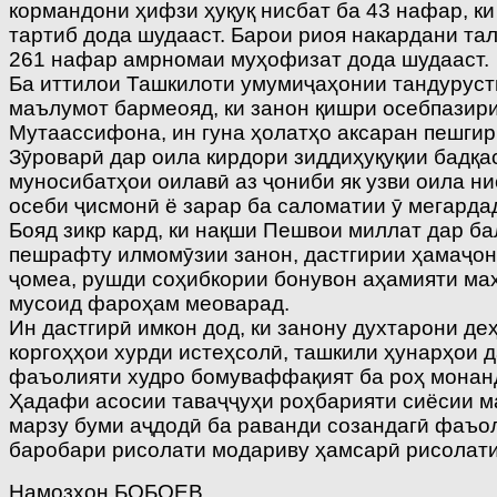
кормандони ҳифзи ҳуқуқ нисбат ба 43 нафар, к
тартиб дода шудааст. Барои риоя накардани та
261 нафар амрномаи муҳофизат дода шудааст.
Ба иттилои Ташкилоти умумиҷаҳонии тандурустӣ
маълумот бармеояд, ки занон қишри осебпазири
Мутаассифона, ин гуна ҳолатҳо аксаран пешгир
Зӯроварӣ дар оила кирдори зиддиҳуқуқии бадқа
муносибатҳои оилавӣ аз ҷониби як узви оила ни
осеби ҷисмонӣ ё зарар ба саломатии ӯ мегарда
Бояд зикр кард, ки нақши Пешвои миллат дар б
пешрафту илмомӯзии занон, дастгирии ҳамаҷон
ҷомеа, рушди соҳибкории бонувон аҳамияти мах
мусоид фароҳам меоварад.
Ин дастгирӣ имкон дод, ки занону духтарони де
коргоҳҳои хурди истеҳсолӣ, ташкили ҳунарҳои 
фаъолияти худро бомуваффақият ба роҳ монан
Ҳадафи асосии таваҷҷуҳи роҳбарияти сиёсии ма
марзу буми аҷдодӣ ба раванди созандагӣ фаъол
баробари рисолати модариву ҳамсарӣ рисолати
Намозхон БОБОЕВ,