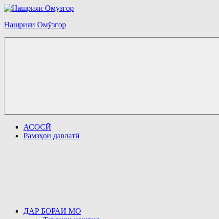
Перейти
к
Нашрияи Омӯзгор
содержимому
АСОСӢ
Рамзҳои давлатӣ
ДАР БОРАИ МО