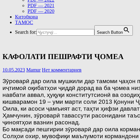
PDF — 2021
PDF — 2020
Китобхона
ТАМОС
Search for:
Search Button
КАФОЛАТИ ПЕШРАФТИ ҶОМЕА
10.05.2023
Mamur
Нет комментариев
Зӯроварӣ дар оила мушкили дар тамоми ҷаҳон па
иҷтимоӣ оқибатҳои ҷиддӣ дорад ва ба ҷомеа низ
навбати аввал, ҳуқуқи конститутсионӣ ва озоди
кишварамон 19 – уми марти соли 2013 Қонуни Ҷ
Оила, ки асоси ҷамъият аст, таҳти ҳифзи давла
Ҳамчунин, зӯроварӣ тавассути расонидани таъс
ҷиноятҳои вазнин расонад.
Бо мақсади пешгирии зӯроварӣ дар оила корман
Солҳои охир, мувофиқи маълумоти кормандони ҳ