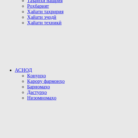
Таърихи нашрия
Роҳбарият
Ҳайати таҳририя
Ҳайати эҷодӣ
Ҳайати техникӣ
АСНОД
Қонунҳо
Қарору фармонҳо
Барномаҳо
Дастурҳо
Низомномаҳо