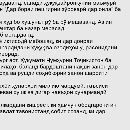
амудаанд, санади ҳуқуқвайронкунии маъмурӣ
н “Дар бораи пешгирии зӯроварӣ дар оила” ба
 худ бо хушунат рӯ ба рӯ мешаванд. Аз ин
ештар ба назар мерасад.
б мегарданд.
ё иқтисодӣ мебошад, ки дар доираи
 гардидани ҳуқуқ ва озодиҳои ӯ, расонидани
меорад.
ург аст. Ҳукумати Ҷумҳурии Тоҷикистон ба
оилаҳо, баланд бардоштани нақши занон дар
соҳа ва рушди соҳибкории занон шароити
, эҳёи ҳунарҳои миллию мардумӣ, таъсиси
меваи хушк ва дигар навъҳои ҳунармандӣ
лкардани қишрест, ки ҳамчун ободгарони ин
влат тавонистанд собит созанд, ки дар