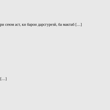
 сеюм аст, ки барои дарсгурезӣ, ба мактаб […]
 […]