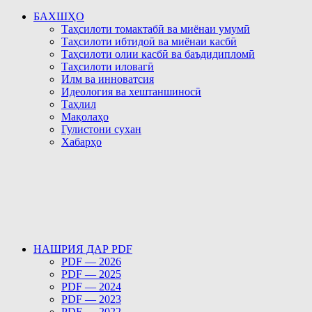
БАХШҲО
Таҳсилоти томактабӣ ва миёнаи умумӣ
Таҳсилоти ибтидоӣ ва миёнаи касбӣ
Таҳсилоти олии касбӣ ва баъдидипломӣ
Таҳсилоти иловагӣ
Илм ва инноватсия
Идеология ва хештаншиносӣ
Таҳлил
Мақолаҳо
Гулистони сухан
Хабарҳо
НАШРИЯ ДАР PDF
PDF — 2026
PDF — 2025
PDF — 2024
PDF — 2023
PDF — 2022