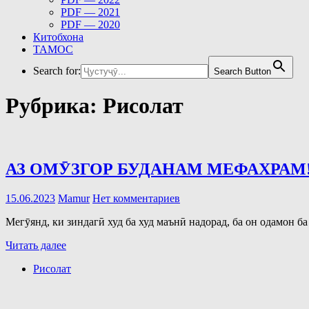
PDF — 2021
PDF — 2020
Китобхона
ТАМОС
Search for:
Search Button
Рубрика:
Рисолат
АЗ ОМӮЗГОР БУДАНАМ МЕФАХРАМ
15.06.2023
Mamur
Нет комментариев
Мегӯянд, ки зиндагӣ худ ба худ маънӣ надорад, ба он одамон 
Читать далее
Рисолат