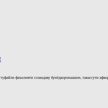
!
ба туфайли фаъолияти созандаву бунёдкоронаашон, тавассути аф