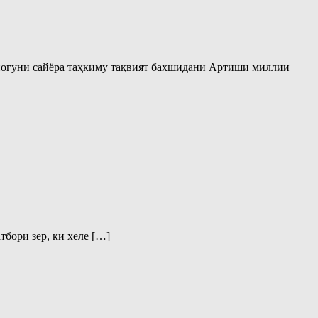
уногуни сайёра таҳкиму тақвият бахшидани Артиши миллии
тбори зер, ки хеле […]