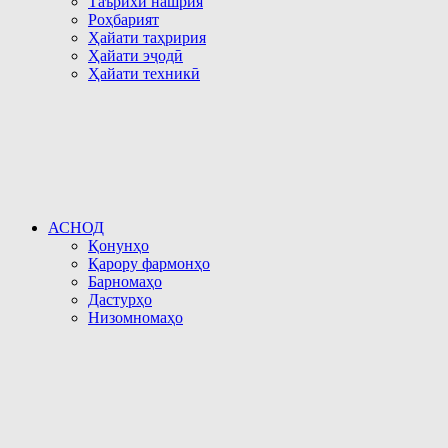
Таърихи нашрия
Роҳбарият
Ҳайати таҳририя
Ҳайати эҷодӣ
Ҳайати техникӣ
АСНОД
Қонунҳо
Қарору фармонҳо
Барномаҳо
Дастурҳо
Низомномаҳо