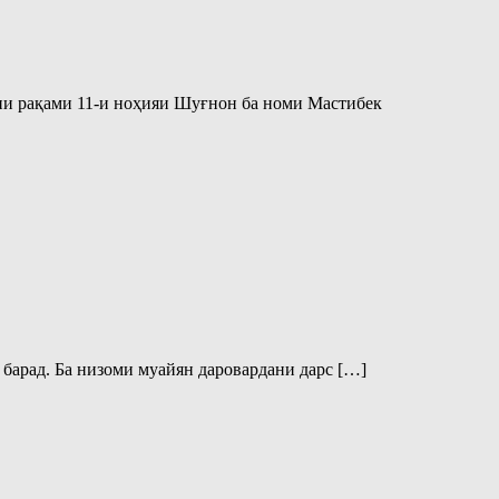
ии рақами 11-и ноҳияи Шуғнон ба номи Мастибек
 барад. Ба низоми муайян даровардани дарс […]