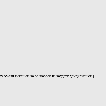
кору омоли некашон ва ба шарофати ваҳдату ҳамдилиашон […]