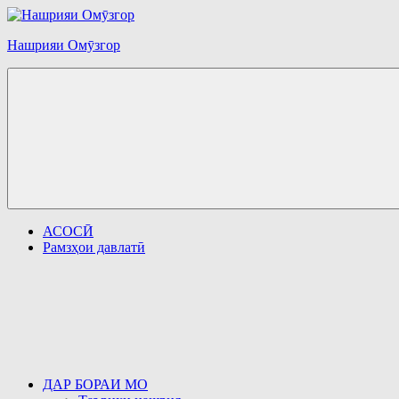
Перейти
к
Нашрияи Омӯзгор
содержимому
АСОСӢ
Рамзҳои давлатӣ
ДАР БОРАИ МО