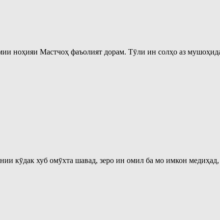
мии ноҳияи Мастчоҳ фаъолият дорам. Тӯли ин солҳо аз мушоҳида
онии кӯдак хуб омӯхта шавад, зеро ин омил ба мо имкон медиҳад,