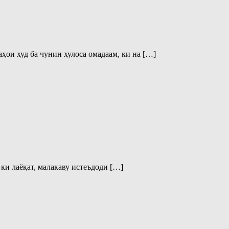
ҳои худ ба чунин хулоса омадаам, ки на […]
 ки лаёқат, малакаву истеъдоди […]