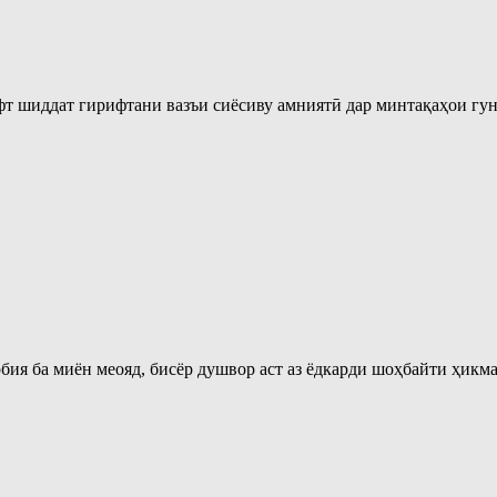
афт шиддат гирифтани вазъи сиёсиву амниятӣ дар минтақаҳои г
бия ба миён меояд, бисёр душвор аст аз ёдкарди шоҳбайти ҳикма