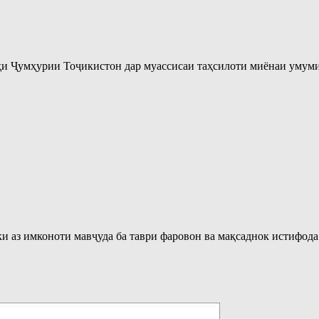
ҳи Ҷумҳурии Тоҷикистон дар муассисаи таҳсилоти миёнаи умум
ки аз имконоти мавҷуда ба таври фаровон ва мақсаднок истифода