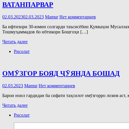
ВАТАНПАРВАР
02.03.2023
02.03.2023
Mamur
Нет комментариев
Ба ифтихори 30-юмин солгарди таъсисёбии Қувваҳои Мусалла
Тошмуҳаммадов бо ибтикори Бошгоҳи […]
Читать далее
Рисолат
ОМӮЗГОР БОЯД ҶӮЯНДА БОШАД
02.03.2023
Mamur
Нет комментариев
Барои ноил гардидан ба сифати таҳсилот омӯзгорро лозим аст, 
Читать далее
Рисолат