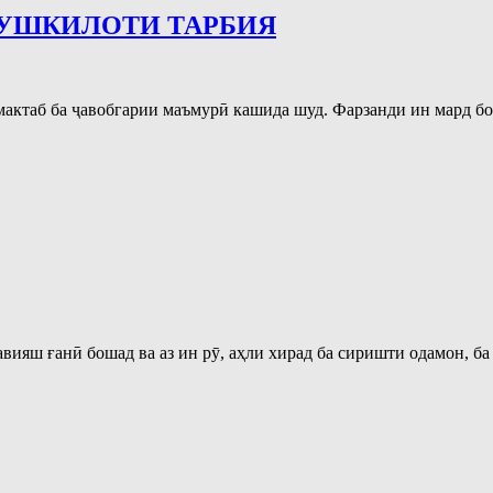
УШКИЛОТИ ТАРБИЯ
актаб ба ҷавобгарии маъмурӣ кашида шуд. Фарзанди ин мард бори
авияш ғанӣ бошад ва аз ин рӯ, аҳли хирад ба сиришти одамон, ба