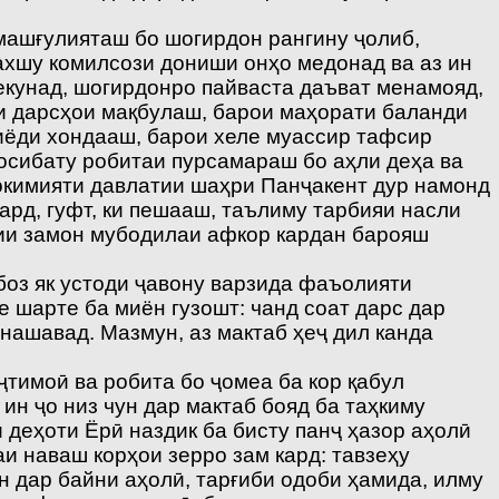
машғулияташ бо шогирдон рангину ҷолиб,
ахшу комилсози дониши онҳо медонад ва аз ин
екунад, шогирдонро пайваста даъват менамояд,
ои дарсҳои мақбулаш, барои маҳорати баланди
иёди хондааш, барои хеле муассир тафсир
сибату робитаи пурсамараш бо аҳли деҳа ва
окимияти давлатии шаҳри Панҷакент дур намонд
рд, гуфт, ки пешааш, таълиму тарбияи насли
сии замон мубодилаи афкор кардан барояш
боз як устоди ҷавону варзида фаъолияти
е шарте ба миён гузошт: чанд соат дарс дар
нашавад. Мазмун, аз мактаб ҳеҷ дил канда
имоӣ ва робита бо ҷомеа ба кор қабул
ин ҷо низ чун дар мактаб бояд ба таҳкиму
 деҳоти Ёрӣ наздик ба бисту панҷ ҳазор аҳолӣ
и наваш корҳои зерро зам кард: тавзеҳу
 дар байни аҳолӣ, тарғиби одоби ҳамида, илму