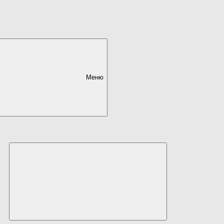
Меню
Развернуть
дочернее
меню