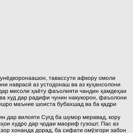
 бунёдкоронаашон, тавассути афкору омоли
ни наврасӣ аз устодонаш ва аз куҳансолони
 дар мисоли ҳаёту фаъолияти чандин ҳамдеҳаи
ва худ дар радифи чунин накукорон, фаъолони
хешро маъние шоиста бубахшад ва ба қадри
ин дар вилояти Суғд ба шумор меравад, кору
ҳои худро дар ҷодаи маориф гузошт. Пас аз
зор хонанда дорад, ба сифати омӯзгори забон