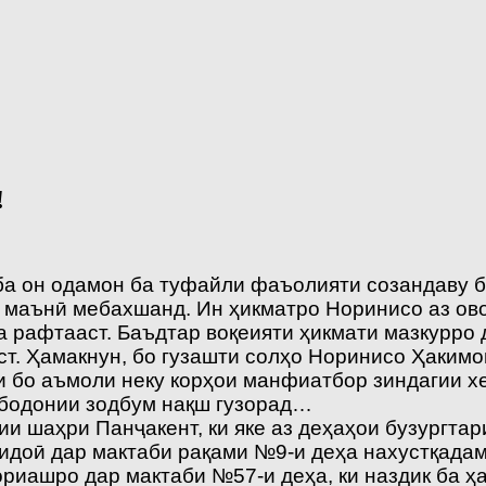
!
, ба он одамон ба туфайли фаъолияти созандаву
маънӣ мебахшанд. Ин ҳикматро Норинисо аз ово
а рафтааст. Баъдтар воқеияти ҳикмати мазкурро
. Ҳамакнун, бо гузашти солҳо Норинисо Ҳакимо
ки бо аъмоли неку корҳои манфиатбор зиндагии 
ободонии зодбум нақш гузорад…
 шаҳри Панҷакент, ки яке аз деҳаҳои бузургтар
идоӣ дар мактаби рақами №9-и деҳа нахустқадам
иашро дар мактаби №57-и деҳа, ки наздик ба ҳа