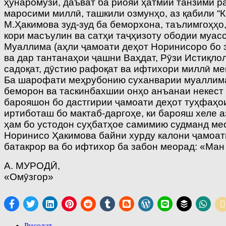
ҳунаромӯзӣ, даъват ба риояи ҳатмии танзими р
маросими миллӣ, ташкили озмунҳо, аз қабили “К
М.Ҳакимова зуд-зуд ба беморхона, таълимгоҳҳо,
кори масъулин ва сатҳи таҷҳизоту ободии муас
Муаллима (аҳли ҷамоати деҳот Норинисоро бо э
ва дар тантанаҳои ҷашни Ваҳдат, Рӯзи Истиқлол
садоқат, дӯстию рафоқат ва ифтихори миллӣ мег
Ба шарофати меҳрубонию суханварии муаллима
беморон ва таскинбахшии онҳо анъанаи некест
барояшон бо дастгирии ҷамоати деҳот туҳфаҳои 
иртиботаш бо мактаб-даргоҳе, ки барояш хеле а
ҳам бо устодон суҳбатҳое самимию судманд м
Норинисо Ҳакимова байни хурду калони ҷамоати 
батакрор ва бо ифтихор ба забон меорад: «Ман
А. МУРОДӢ,
«Омӯзгор»
Рисолат