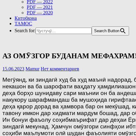
PDF — 2022
PDF — 2021
PDF — 2020
Китобхона
ТАМОС
Search for:
Search Button
АЗ ОМӮЗГОР БУДАНАМ МЕФАХРАМ
15.06.2023
Mamur
Нет комментариев
Мегӯянд, ки зиндагӣ худ ба худ маънӣ надорад
некашон ва ба шарофати ваҳдату ҳамдилиашон 
деҳа борҳо шунидаву сари маънии он ба андеш
накукору шарафмандаш ба мушоҳида гирифтааст
деҳа қарор дорад ва ҳамвора бар он мекӯшад, 
тавону имкон дар хидмати мардум бошад, дар 
Ин бонуи фаъолу соҳибмаърифат дар деҳаи Ёрии
зиндагӣ мекунад. Ҳамчун омӯзгори синфҳои ибт
соҳиби маълумоти олӣ шудан фаъолияти омӯзгор