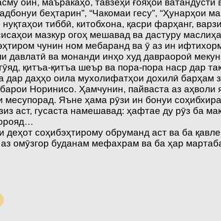
асму оин, маъракаҳо, тавзеҳи ғояҳои ватандӯстӣ
адбонуи беҳтарин”, “Чакомаи гесу”, “Ҳунарҳои 
 нуқтаҳои тиббӣ, китобхона, қасри фарҳанг, варз
сисаҳои мазкур огоҳ мешавад ва дастуру маслиҳ
ҳтиром чунин ном мебаранд ва ӯ аз ин ифтихорм
и давлатӣ ва монанди инҳо худ давраороӣ мекун
ӯяд, қитъа-қитъа шеър ва пора-пора наср дар та
 дар даҳҳо оила мухолифатҳои дохилӣ барҳам з
 барои Норинисо. Ҳамчунин, пайваста аз аҳволи
месупорад. Яъне ҳама рӯзи ин бонуи соҳибхирад 
зиз аст, гусаста намешавад: ҳафтае ду рӯз ба м
еорояд…
деҳот соҳибэҳтирому обруманд аст ва ба қавле, 
 аз омӯзгор буданам мефахрам ва ба ҳар мартаба