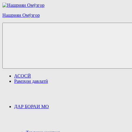
Перейти
к
содержимому
Нашрияи Омӯзгор
АСОСӢ
Рамзҳои давлатӣ
ДАР БОРАИ МО