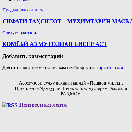
Навигация
Предыдущая запись
по
СИФАТИ ТАҲСИЛОТ – МУҲИМТАРИН МАСЪ
записям
Следующая запись
КОМЁБӢ АЗ МУТОЛИАИ БИСЁР АСТ
Добавить комментарий
Для отправки комментария вам необходимо
авторизоваться
.
Асосгузори сулҳу ваҳдати миллӣ - Пешвои миллат,
Президенти Ҷумҳурии Тоҷикистон, муҳтарам Эмомалӣ
РАҲМОН
Неизвестная лента