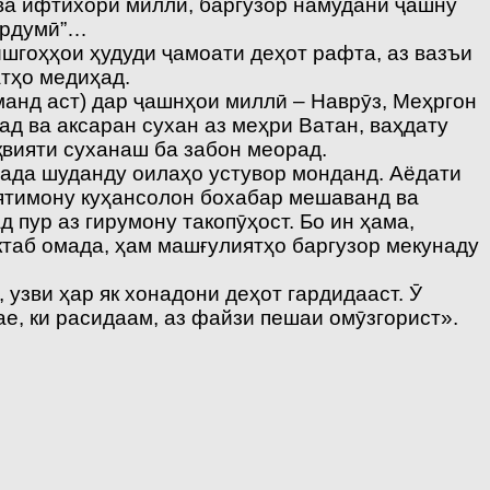
 ва ифтихори миллӣ, баргузор намудани ҷашну
мардумӣ”…
ишгоҳҳои ҳудуди ҷамоати деҳот рафта, аз вазъи
атҳо медиҳад.
анд аст) дар ҷашнҳои миллӣ – Наврӯз, Меҳргон
ад ва аксаран сухан аз меҳри Ватан, ваҳдату
қвияти суханаш ба забон меорад.
ада шуданду оилаҳо устувор монданд. Аёдати
 ятимону куҳансолон бохабар мешаванд ва
пур аз гирумону такопӯҳост. Бо ин ҳама,
актаб омада, ҳам машғулиятҳо баргузор мекунаду
узви ҳар як хонадони деҳот гардидааст. Ӯ
е, ки расидаам, аз файзи пешаи омӯзгорист».