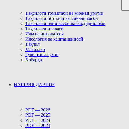
Таҳсилоти томактабӣ ва миёнаи умумӣ
Таҳсилоти ибтидоӣ ва миёнаи касбӣ
Таҳсилоти олии касбӣ ва баъдидипломӣ
Таҳсилоти иловагӣ
Илм ва инноватсия
Идеология ва хештаншиносӣ
Таҳлил
Мақолаҳо
Гулистони сухан
Хабарҳо
НАШРИЯ ДАР PDF
PDF — 2026
PDF — 2025
PDF — 2024
PDF — 2023