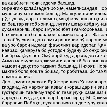
ва адабиёти тоҷик идома бахшид.
Якрангию қолабзадагиро ҳеҷ намеписандад Нори
муассиру хотирмон бошад. Машғулиятҳои илова
рӯ, зуд-зуд дар таълимгоҳ маҳфилу нишастҳои
ки бештар китоб хонанд, луғату шеър азёд кун
суханварияш, барои муносибати ғамхоронааш, б
бахшиданаш ба пораҳои назмию насрӣ… Фаъоли
ташаббусҳояш дар самти рангинии рӯзгорони м
ва ӯро барои идомаи фаъолият дар идораи Ҷамо
наврас, ҳамарӯза бо устодон будану бо онҳо о
бисёр мақбул аст. Омӯзгорӣ худ дар хидмати ха
Аммо масъулини ҳокимияти давлатӣ ба азмашон 
ҷамоати деҳотро тақвият бахшанд. Ниҳоят, Нори
мактаб бояд дошта бошад, то робитааш бо таъл
наметавонист…
Дар Ҷамоати деҳоти Ёрӣ Норинисо Ҳакимоваро 
карданд. Аз марҳилаи аввали кораш дар ин вази
густариши таълиму тарбия таваҷҷуҳи ҳамешагӣ 
дорад ва нуҳ деҳаро дар бар мегирад. М. Ҳаки
баррасии Паёмҳо, суханрониҳо ва дастуру ҳид