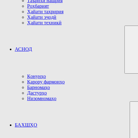
Таърихи нашрия
Роҳбарият
Ҳайати таҳририя
Ҳайати эҷодӣ
Ҳайати техникӣ
АСНОД
Қонунҳо
Қарору фармонҳо
Барномаҳо
Дастурҳо
Низомномаҳо
БАХШҲО