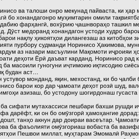
нисо ва талоши онро мекунад пайваста, ки ҳар 
гӣ бо хонандагонро муҳимтарин омили тақвиятб
 адабию фарҳангӣ, вохӯрию ҷашнвораҳо ташкил м
анд. Дӯст медоранд хонандагон устоди худро бар
арои нақлу ҳикоятҳои дилангезаш аз китобҳои з
яти пурбору судманди Норинисо Ҳакимова, муно
ардум аз назари масъулини Мақомоти иҷроияи ҳ
ати деҳоти Ёрӣ даъват карданд. Норинисо рад ка
ид ба масоили гуногуни иҷтимоию иқтисодию сиё
лқ будан аст…
устувор монданд, яқин, мехостанд, ки бо ҷалби 
нисо барои кор дар ҷамоати деҳот розӣ шуд, вал
имгоҳи азизаш, бо устодону шогирдонаш гусаста 
ба сифати мутахассиси пешбари бахши рушди иҷт
фа дарёфт, ки он бо омӯзгорӣ ҳамоҳангие дорад: 
дошт, танҳо акнун дар доираи васеътар. Ҷамоати
мова ба фаъолияти омӯзгориаш вобаста ба вазифа
оятҳои Пешвои миллат, муҳтарам Эмомалӣ Раҳмон