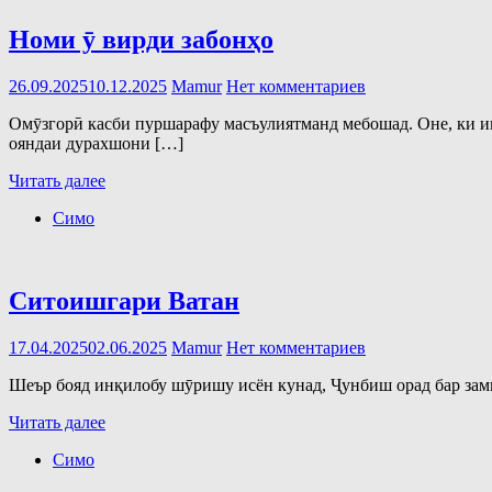
Номи ӯ вирди забонҳо
26.09.2025
10.12.2025
Mamur
Нет комментариев
Омӯзгорӣ касби пуршарафу масъулиятманд мебошад. Оне, ки ин
ояндаи дурахшони […]
Читать далее
Симо
Ситоишгари Ватан
17.04.2025
02.06.2025
Mamur
Нет комментариев
Шеър бояд инқилобу шӯришу исён кунад, Ҷунбиш орад бар зам
Читать далее
Симо