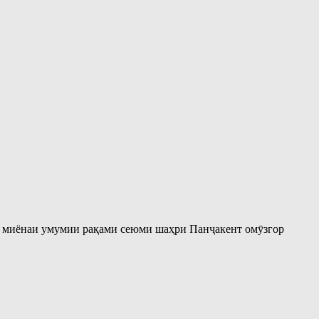
и миёнаи умумии рақами сеюми шаҳри Панҷакент омӯзгор