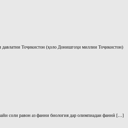
 давлатии Тоҷикистон (ҳоло Донишгоҳи миллии Тоҷикистон)
айи соли равон аз фанни биология дар олимпиадаи фаннӣ […]