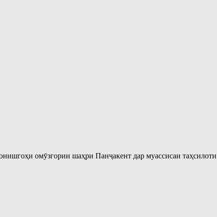
онишгоҳи омӯзгории шаҳри Панҷакент дар муассисаи таҳсилот