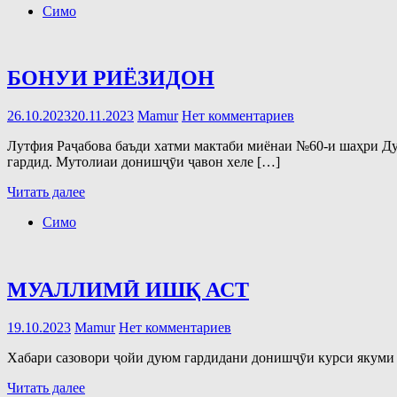
Симо
БОНУИ РИЁЗИДОН
26.10.2023
20.11.2023
Mamur
Нет комментариев
Лутфия Раҷабова баъди хатми мактаби миёнаи №60-и шаҳри Д
гардид. Мутолиаи донишҷӯи ҷавон хеле […]
Читать далее
Симо
МУАЛЛИМӢ ИШҚ АСТ
19.10.2023
Mamur
Нет комментариев
Хабари сазовори ҷойи дуюм гардидани донишҷӯи курси якуми
Читать далее