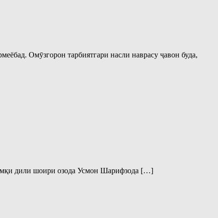
меёбад. Омӯзгорон тарбиятгари насли наврасу ҷавон буда,
 умқи дили шоири озода Усмон Шарифзода […]