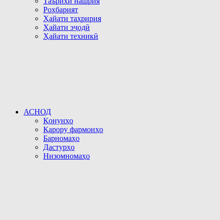
Таърихи нашрия
Роҳбарият
Ҳайати таҳририя
Ҳайати эҷодӣ
Ҳайати техникӣ
АСНОД
Қонунҳо
Қарору фармонҳо
Барномаҳо
Дастурҳо
Низомномаҳо