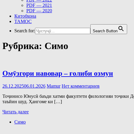
PDF — 2021
PDF — 2020
Китобхона
ТАМОС
Search for:
Search Button
Рубрика:
Симо
Омӯзгори навовар – ғолиби озмун
26.12.2025
06.01.2026
Mamur
Нет комментариев
Тоҷинисо Юнусӣ баъди хатми факултети филологияи тоҷики Д
таъйин шуд. Ҳангоме ки […]
Читать далее
Симо