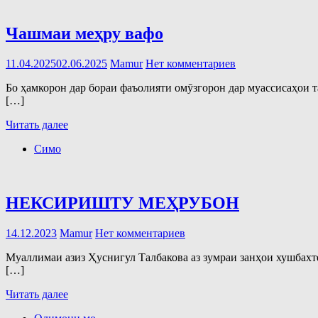
Чашмаи меҳру вафо
11.04.2025
02.06.2025
Mamur
Нет комментариев
Бо ҳамкорон дар бораи фаъолияти омӯзгорон дар муассисаҳои
[…]
Читать далее
Симо
НЕКСИРИШТУ МЕҲРУБОН
14.12.2023
Mamur
Нет комментариев
Муаллимаи азиз Ҳуснигул Талбакова аз зумраи занҳои хушбахт
[…]
Читать далее