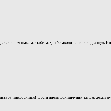
алолов ном шахс мактаби маҳви бесаводӣ ташкил карда шуд. Ин м
асаввуру пиндори ман!) дӯсти айёми донишҷӯиям, ки дар деҳаи ду