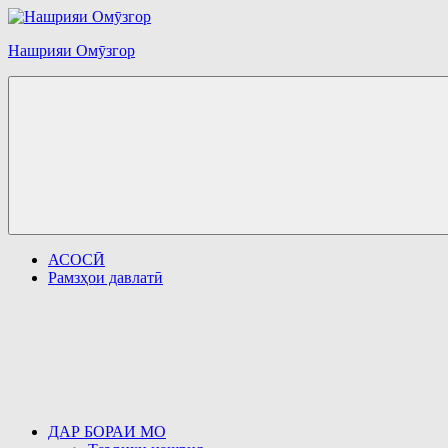
Перейти
к
Нашрияи Омӯзгор
содержимому
АСОСӢ
Рамзҳои давлатӣ
ДАР БОРАИ МО