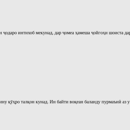
 ҷодаро интихоб мекунад, дар ҷомеа ҳамеша ҷойгоҳи шоиста дар
ину қӯҳро талқон кунад. Ин байти воқеан баланду пурмаънӣ аз