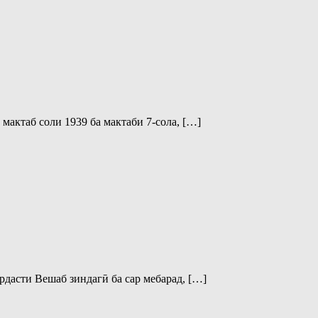
актаб соли 1939 ба мактаби 7-сола, […]
рдасти Вешаб зиндагӣ ба сар мебарад, […]