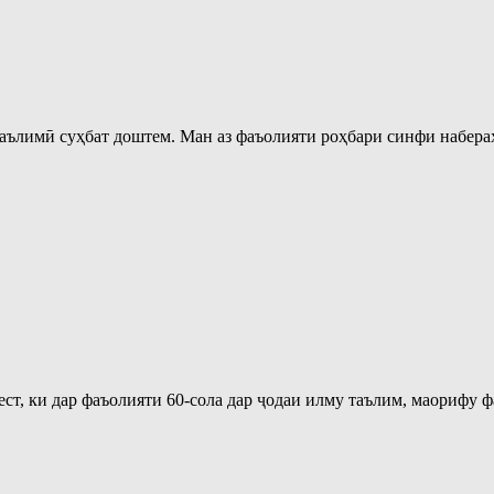
 таълимӣ суҳбат доштем. Ман аз фаъолияти роҳбари синфи набе
ест, ки дар фаъолияти 60-сола дар ҷодаи илму таълим, маорифу