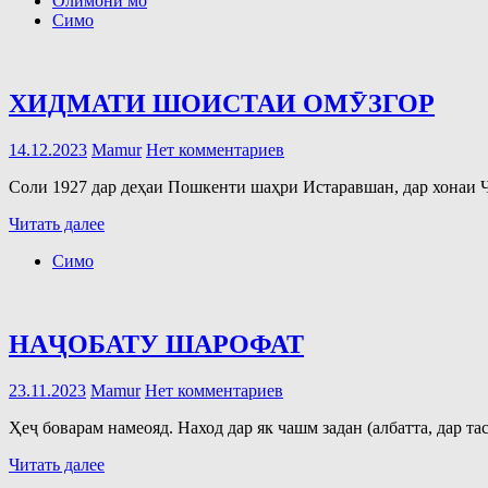
Олимони мо
Симо
ХИДМАТИ ШОИСТАИ ОМӮЗГОР
14.12.2023
Mamur
Нет комментариев
Соли 1927 дар деҳаи Пошкенти шаҳри Истаравшан, дар хонаи Ҷ
Читать далее
Симо
НАҶОБАТУ ШАРОФАТ
23.11.2023
Mamur
Нет комментариев
Ҳеҷ боварам намеояд. Наход дар як чашм задан (албатта, дар т
Читать далее