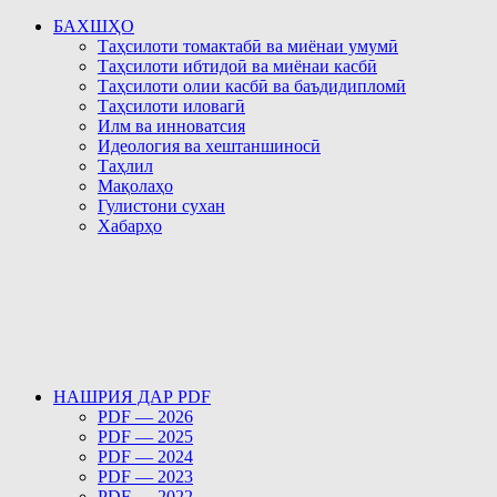
БАХШҲО
Таҳсилоти томактабӣ ва миёнаи умумӣ
Таҳсилоти ибтидоӣ ва миёнаи касбӣ
Таҳсилоти олии касбӣ ва баъдидипломӣ
Таҳсилоти иловагӣ
Илм ва инноватсия
Идеология ва хештаншиносӣ
Таҳлил
Мақолаҳо
Гулистони сухан
Хабарҳо
НАШРИЯ ДАР PDF
PDF — 2026
PDF — 2025
PDF — 2024
PDF — 2023
PDF — 2022