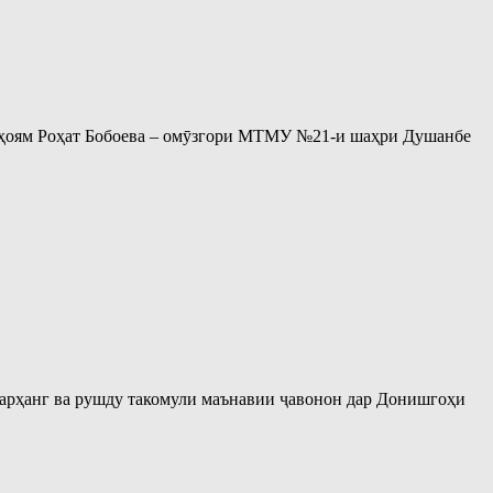
раҳоям Роҳат Бобоева – омӯзгори МТМУ №21-и шаҳри Душанбе
 фарҳанг ва рушду такомули маънавии ҷавонон дар Донишгоҳи