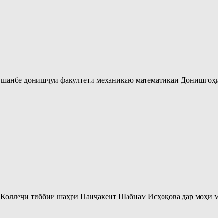
ушанбе донишҷӯи факултети механикаю математикаи Донишгоҳи
 Коллеҷи тиббии шаҳри Панҷакент Шабнам Исҳоқова дар моҳи м