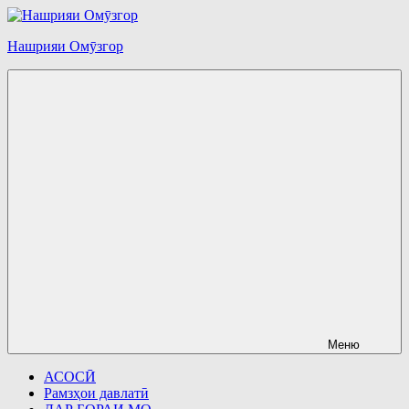
Перейти
к
Нашрияи Омӯзгор
содержимому
Меню
АСОСӢ
Рамзҳои давлатӣ