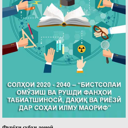
Фурӯғи субҳи доноӣ