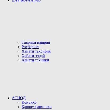
ДАР БОРАИ МО
Таърихи нашрия
Роҳбарият
Ҳайати таҳририя
Ҳайати эҷодӣ
Ҳайати техникӣ
АСНОД
Қонунҳо
Қарору фармонҳо