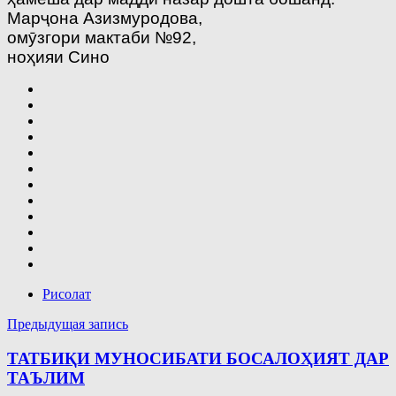
Марҷона Азизмуродова,
омӯзгори мактаби №92,
ноҳияи Сино
Рисолат
Навигация
Предыдущая запись
по
ТАТБИҚИ МУНОСИБАТИ БОСАЛОҲИЯТ ДАР
записям
ТАЪЛИМ