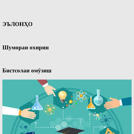
ЭЪЛОНҲО
Шумораи охирин
Бистсолаи омӯзиш