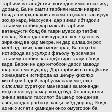
тарбияи ватандӯстии шогирдон имконоти зиёд
доранд. Ба ин самти тарбияи насли наврас
бояд аз марҳалаҳои аввали таҳсилот таваҷҷуҳ
зоҳир кард. Махсусан, дар зинаи ибтидоии
таълиму тарбия дар мактаб тарбияи
ватандӯстӣ бояд ба таври муассир татбиқ
шавад. Хонандагони хурдсол хеле ҳассосу
зираканд ва ҳар меҳре, ки дар дилашон роҳ
меёбад, амиқ нақш мегузорад. Ба онҳо бо
истифода аз усулҳои фаъолу пурсамари
таълиму тарбия ватандӯстиро талқин бояд
кард. Барои ин дар китобҳои дарсӣ маводи
фаровон мавҷуданд. Дар тарбияи ватандӯстии
хонандагон истифода аз шеъру ҳикояҳо,
китобҳои бадеӣ, зарбулмасалу мақолҳо,
силсилаи суратҳои манзаравӣ ва монанди
инҳо хеле пурсамар хоҳад буд. Хонандагони
зинаи аввали таҳсилот ба шеър хондан ва
азёд кардан рағбату шавқи зиёд доранд. Бояд
аз ин хислати ҳамидаи онҳо омӯзгорон ба