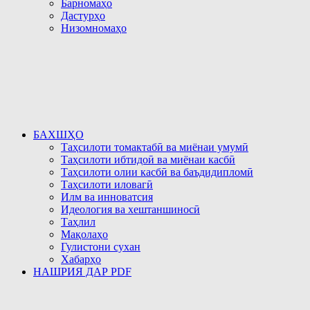
Барномаҳо
Дастурҳо
Низомномаҳо
БАХШҲО
Таҳсилоти томактабӣ ва миёнаи умумӣ
Таҳсилоти ибтидоӣ ва миёнаи касбӣ
Таҳсилоти олии касбӣ ва баъдидипломӣ
Таҳсилоти иловагӣ
Илм ва инноватсия
Идеология ва хештаншиносӣ
Таҳлил
Мақолаҳо
Гулистони сухан
Хабарҳо
НАШРИЯ ДАР PDF