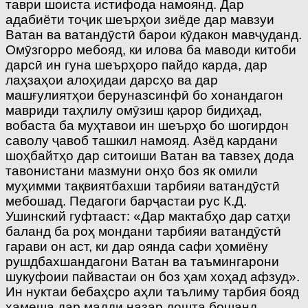
таври шоиста истифода намоянд. Дар
адабиёти тоҷик шеърҳои зиёде дар мавзуи
Ватан ва ватандӯстӣ барои кӯдакон мавҷуданд.
Омӯзгорро мебояд, ки илова ба маводи китоби
дарсӣ ин гуна шеърҳоро пайдо карда, дар
лаҳзаҳои алоҳидаи дарсҳо ва дар
машғулиятҳои беруназсинфӣ бо хонандагон
мавриди таҳлилу омӯзиш қарор бидиҳад,
вобаста ба муҳтавои ин шеърҳо бо шогирдон
саволу ҷавоб ташкил намояд. Азёд кардани
шоҳбайтҳо дар ситоиши Ватан ва тавзеҳ дода
тавонистани мазмуни онҳо боз як омили
муҳимми тақвиятбахши тарбияи ватандӯстӣ
мебошад. Педагоги барҷастаи рус К.Д.
Ушинский гуфтааст: «Дар мактабҳо дар сатҳи
баланд ба роҳ мондани тарбияи ватандӯстӣ
гарави он аст, ки дар оянда сафи ҳомиёну
рушдбахшандагони Ватан ва таъмингарони
шукуфоии пайвастаи он боз ҳам хоҳад афзуд».
Ин нуктаи бебаҳсро аҳли таълиму тарбия бояд
ҳамеша дар мадди назар дошта бошанд.