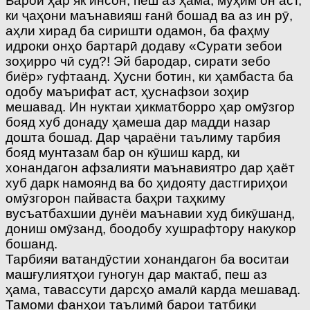
Барои ҳар як инсон, пеш аз ҳама, муҳим он аст,
ки ҷаҳони маънавияш ғанӣ бошад ва аз ин рӯ,
аҳли хирад ба сиришти одамон, ба фаҳму
идроки онҳо бартарӣ додаву «Сурати зебои
зоҳирро чӣ суд?! Эй бародар, сирати зебо
биёр» гуфтаанд. Ҳусни ботин, ки ҳамбаста ба
одобу маърифат аст, ҳуснафзои зоҳир
мешавад. Ин нуктаи ҳикматборро ҳар омӯзгор
бояд хуб донаду ҳамеша дар мадди назар
дошта бошад. Дар ҷараёни таълиму тарбия
бояд мунтазам бар он кӯшиш кард, ки
хонандагон афзалияти маънавиятро дар ҳаёт
хуб дарк намоянд ва бо ҳидояту дастгириҳои
омӯзгорон пайваста баҳри таҳкиму
вусъатбахшии дунёи маънавии худ бикӯшанд,
дониш омӯзанд, боодобу хушрафтору накукор
бошанд.
Тарбияи ватандӯстии хонандагон ба воситаи
машғулиятҳои гуногун дар мактаб, пеш аз
ҳама, тавассути дарсҳо амалӣ карда мешавад.
Тамоми фанҳои таълимӣ барои татбиқи