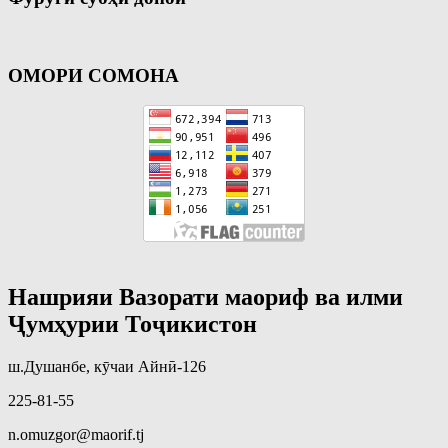
ОМОРИ СОМОНА
Нашрияи Вазорати маориф ва илми
Ҷумҳурии Тоҷикистон
ш.Душанбе, кӯчаи Айнӣ-126
225-81-55
n.omuzgor@maorif.tj