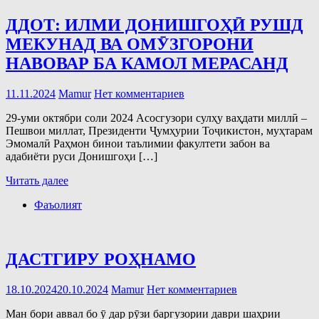
ДДОТ: ИЛМИ ДОНИШГОҲӢ РУШД
МЕКУНАД ВА ОМӮЗГОРОНИ
НАВОВАР БА КАМОЛ МЕРАСАНД
11.11.2024
Mamur
Нет комментариев
29-уми октябри соли 2024 Асосгузори сулҳу ваҳдати миллӣ –
Пешвои миллат, Президенти Ҷумҳурии Тоҷикистон, муҳтарам
Эмомалӣ Раҳмон бинои таълимии факултети забон ва
адабиёти руси Донишгоҳи […]
Читать далее
Фаъолият
ДАСТГИРУ РОҲНАМО
18.10.2024
20.10.2024
Mamur
Нет комментариев
Ман бори аввал бо ӯ дар рӯзи баргузории даври шаҳрии