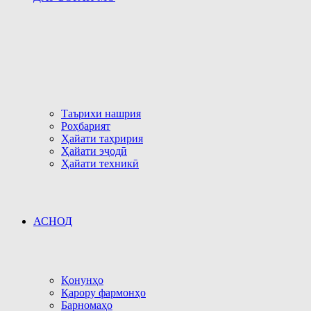
Таърихи нашрия
Роҳбарият
Ҳайати таҳририя
Ҳайати эҷодӣ
Ҳайати техникӣ
АСНОД
Қонунҳо
Қарору фармонҳо
Барномаҳо