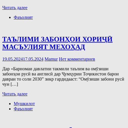
Читать далее
Фаъолият
ТАЪЛИМИ ЗАБОНҲОИ ХОРИҶӢ
МАСЪУЛИЯТ МЕХОҲАД
19.05.2024
17.05.2024
Mamur
Нет комментариев
Дар «Барномаи давлатии такмили таълим ва омӯзиши
забонҳои русӣ ва англисӣ дар Ҷумҳурии Тоҷикистон барои
давраи то соли 2030” зикр гардидааст: “Омӯзиши забони русӣ
чун […]
Читать далее
Мушкилот
Фаъолият