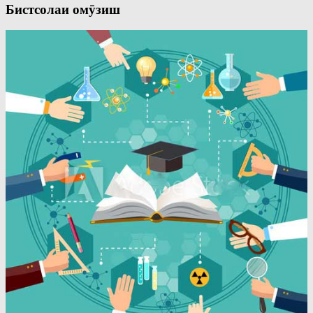
Бистсолаи омӯзиш