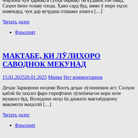
Фарзона чун ҳарвақта субҳи барвақт ба кӯдакистон омад.
Саҳни бино тозаву озода. Ҳаво сард буд, аммо ӯ инро эҳсос
намекард, чун дар вуҷудаш оташаке аланга […]
Читать далее
Фаъолият
МАКТАБЕ, КИ ЛӮЛИҲОРО
САВОДНОК МЕКУНАД
15.01.2025
20.01.2025
Mamur
Нет комментариев
Деҳаи Заркорони ноҳияи Восеъ деҳаи лӯлинишин аст. Солҳои
қаблӣ ба таҳсил фаро гирифтани лӯлибачагон кори хеле
мушкил буд. Волидони онҳо ба даъвати мактабдорону
мақомоти маҳаллӣ […]
Читать далее
Фаъолият