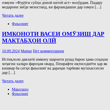
озмуни «Фурӯғи субҳи доноӣ китоб аст» вохӯрдам. Падару
модарони зиёде мехостанд, ки фарзандашон дар озмун […]
Читать далее
Фаъолият
ИМКОНОТИ ВАСЕИ ОМӮЗИШ ДАР
МАКТАБҲОИ ОЛӢ
10.09.2024
Mamur
Нет комментариев
Истиқлоли давлатӣ имкону шароити рушд барои ҳама соҳаҳои
хоҷагии халқро фароҳам овард. Пешрафти иқтисодиёти ҳар як
кишвар ба сатҳи фаъолият ва дараҷаи тарбияи мутахассисон
дар […]
Читать далее
Мақолаҳо
Фаъолият