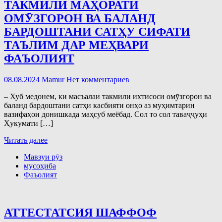
ТАКМИЛИ МАҲОРАТИ
ОМӮЗГОРОН ВА БАЛАНД
БАРДОШТАНИ САТҲУ СИФАТИ
ТАЪЛИМ ДАР МЕҲВАРИ
ФАЪОЛИЯТ
08.08.2024
Mamur
Нет комментариев
– Хуб медонем, ки масъалаи такмили ихтисоси омӯзгорон ва
баланд бардоштани сатҳи касбияти онҳо аз муҳимтарин
вазифаҳои донишкада маҳсуб меёбад. Сол то сол таваҷҷуҳи
Ҳукумати […]
Читать далее
Мавзуи рӯз
мусоҳиба
Фаъолият
АТТЕСТАТСИЯ ШАФФОФ