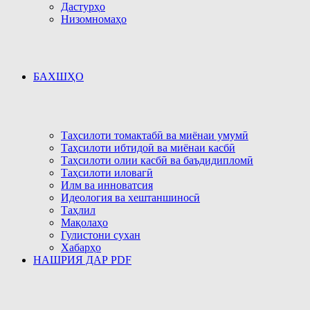
Дастурҳо
Низомномаҳо
БАХШҲО
Таҳсилоти томактабӣ ва миёнаи умумӣ
Таҳсилоти ибтидоӣ ва миёнаи касбӣ
Таҳсилоти олии касбӣ ва баъдидипломӣ
Таҳсилоти иловагӣ
Илм ва инноватсия
Идеология ва хештаншиносӣ
Таҳлил
Мақолаҳо
Гулистони сухан
Хабарҳо
НАШРИЯ ДАР PDF