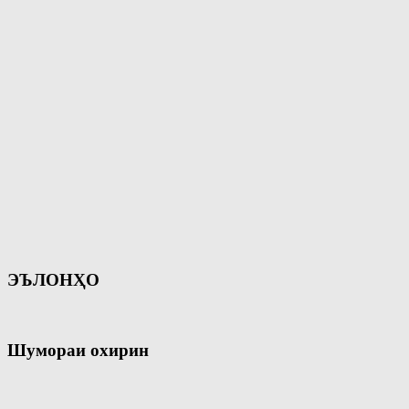
ЭЪЛОНҲО
Шумораи охирин