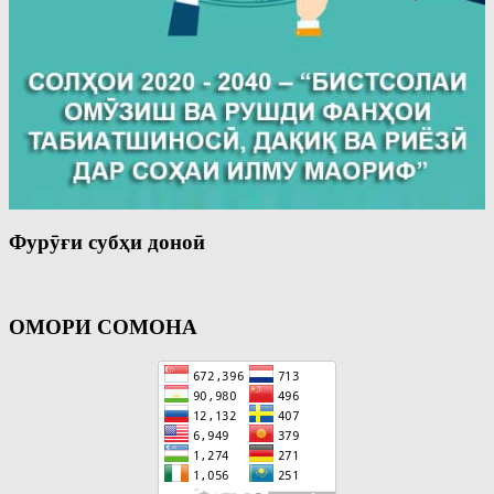
Фурӯғи субҳи доноӣ
ОМОРИ СОМОНА