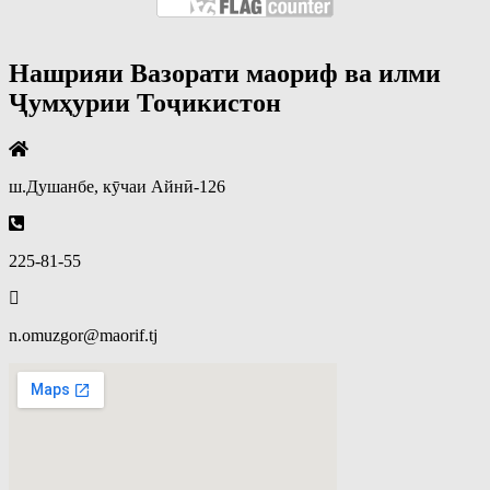
Нашрияи Вазорати маориф ва илми
Ҷумҳурии Тоҷикистон
ш.Душанбе, кӯчаи Айнӣ-126
225-81-55
n.omuzgor@maorif.tj