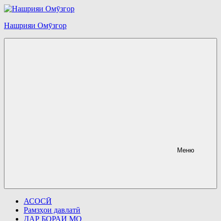
Перейти
к
содержимому
Нашрияи Омӯзгор
Меню
АСОСӢ
Рамзҳои давлатӣ
ДАР БОРАИ МО