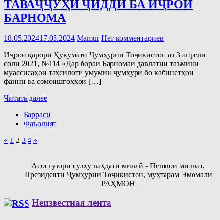
ТАВАҶҶУҲИ ҶИДДӢ БА ИҶРОИ
БАРНОМА
18.05.2024
17.05.2024
Mamur
Нет комментариев
Иҷрои қарори Ҳукумати Ҷумҳурии Тоҷикистон аз 3 апрели
соли 2021, №114 «Дар бораи Барномаи давлатии таъмини
муассисаҳои таҳсилоти умумии ҷумҳурӣ бо кабинетҳои
фаннӣ ва озмоишгоҳҳои […]
Читать далее
Баррасӣ
Фаъолият
Пагинация
Предыдущие
Следующие
«
1
2
3
4
»
записи
записи
записей
Асосгузори сулҳу ваҳдати миллӣ - Пешвои миллат,
Президенти Ҷумҳурии Тоҷикистон, муҳтарам Эмомалӣ
РАҲМОН
Неизвестная лента