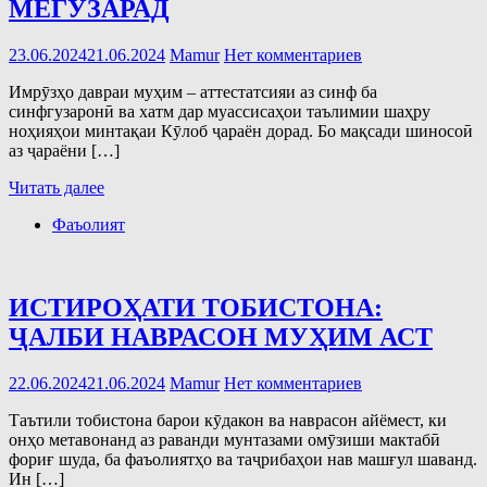
МЕГУЗАРАД
23.06.2024
21.06.2024
Mamur
Нет комментариев
Имрӯзҳо давраи муҳим – аттестатсияи аз синф ба
синфгузаронӣ ва хатм дар муассисаҳои таълимии шаҳру
ноҳияҳои минтақаи Кӯлоб ҷараён дорад. Бо мақсади шиносоӣ
аз ҷараёни […]
Читать далее
Фаъолият
ИСТИРОҲАТИ ТОБИСТОНА:
ҶАЛБИ НАВРАСОН МУҲИМ АСТ
22.06.2024
21.06.2024
Mamur
Нет комментариев
Таътили тобистона барои кӯдакон ва наврасон айёмест, ки
онҳо метавонанд аз раванди мунтазами омӯзиши мактабӣ
фориғ шуда, ба фаъолиятҳо ва таҷрибаҳои нав машғул шаванд.
Ин […]