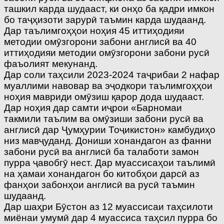
ташкил карда шудааст, ки онҳо ба қадри имкон
бо таҷҳизоти зарурӣ таъмин карда шудаанд.
Дар таълимгоҳҳои ноҳия 45 иттиҳодияи
методии омӯзгорони забони англисӣ ва 40
иттиҳодияи методии омӯзгорони забони русӣ
фаъолият мекунанд.
Дар соли таҳсили 2023-2024 таҷрибаи 2 нафар
муаллими навовар ва эҷодкори таълимгоҳҳои
ноҳия мавриди омӯзиш қарор дода шудааст.
Дар ноҳия дар самти иҷрои «Барномаи
такмили таълим ва омӯзиши забони русӣ ва
англисӣ дар Ҷумҳурии Тоҷикистон» камбудиҳо
низ мавҷу­данд. Дониши хонандагон аз фанни
забони русӣ ва англисӣ ба талаботи замон
пурра ҷавобгӯ нест. Дар муассисаҳои таълимӣ
на ҳамаи хонандагон бо китобҳои дарсӣ аз
фанҳои забонҳои англисӣ ва русӣ таъмин
шудаанд.
Дар шаҳри Бӯстон аз 12 муассисаи таҳсилоти
миёнаи уму­мӣ дар 4 муассиса таҳсил пурра бо