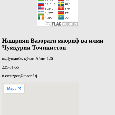
Нашрияи Вазорати маориф ва илми
Ҷумҳурии Тоҷикистон
ш.Душанбе, кӯчаи Айнӣ-126
225-81-55
n.omuzgor@maorif.tj