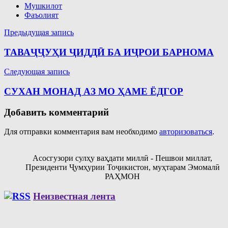
Мушкилот
Фаъолият
Навигация
Предыдущая запись
по
ТАВАҶҶУҲИ ҶИДДӢ БА ИҶРОИ БАРНОМА
записям
Следующая запись
СУХАН МОНАД АЗ МО ҲАМЕ ЁДГОР
Добавить комментарий
Для отправки комментария вам необходимо
авторизоваться
.
Асосгузори сулҳу ваҳдати миллӣ - Пешвои миллат,
Президенти Ҷумҳурии Тоҷикистон, муҳтарам Эмомалӣ
РАҲМОН
Неизвестная лента