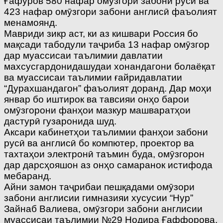
Ғафуров 580 нафар омӯзгори забони русӣ ва
423 нафар омӯзгори забони англисӣ фаъолият
менамоянд.
Мавриди зикр аст, ки аз кишвари Россия бо
мақсади табодули таҷриба 13 нафар омӯзгор
дар муассисаи таълимии давлатии
махсусгардонидашудаи хонандагони болаёқат
ва муассисаи таълимии ғайридавлатии
“Дурахшандагон” фаъолият доранд. Дар моҳи
январ бо иштирок ва тавсияи онҳо барои
омӯзгорони фанҳои мазкур машваратҳои
дастурӣ гузаронида шуд.
Аксари кабинетҳои таълимии фанҳои забони
русӣ ва англисӣ бо компютер, проектор ва
тахтаҳои электронӣ таъмин буда, омӯзгорон
дар дарсҳояшон аз онҳо самаранок истифода
мебаранд.
Айни замон таҷрибаи пешқадами омӯзори
забони англисии гимназияи хусусии “Нур”
Зайнаб Валиева, омӯзгори забони англисии
муассисаи таълимии №29 Нодира Ғаффоро­ва,