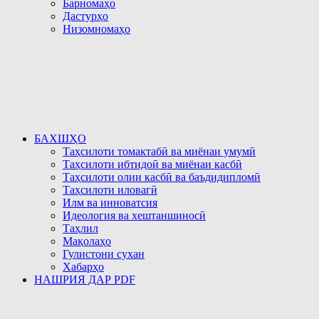
Барномаҳо
Дастурҳо
Низомномаҳо
БАХШҲО
Таҳсилоти томактабӣ ва миёнаи умумӣ
Таҳсилоти ибтидоӣ ва миёнаи касбӣ
Таҳсилоти олии касбӣ ва баъдидипломӣ
Таҳсилоти иловагӣ
Илм ва инноватсия
Идеология ва хештаншиносӣ
Таҳлил
Мақолаҳо
Гулистони сухан
Хабарҳо
НАШРИЯ ДАР PDF