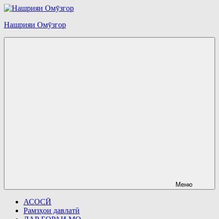
Перейти
к
Нашрияи Омӯзгор
содержимому
Меню
АСОСӢ
Рамзҳои давлатӣ