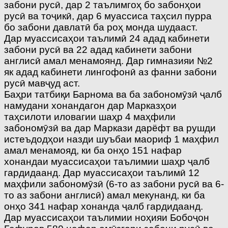
забони русӣ, дар 2 таълимгоҳ бо забонҳои
русӣ ва тоҷикӣ, дар 6 муассиса таҳсил пурра
бо забони давлатӣ ба роҳ монда шудааст.
Дар муассисаҳои таълимӣ 24 адад кабинети
забони русӣ ва 22 адад кабинети забони
англисӣ амал менамоянд. Дар гимназияи №2
як адад кабинети лингофонӣ аз фанни забони
русӣ мавҷуд аст.
Баҳри татбиқи Барнома ва ба забономӯзӣ ҷалб
намудани хонандагон дар Марказҳои
таҳсилоти иловагии шаҳр 4 маҳфили
забономӯзӣ ва дар Маркази дарёфт ва рушди
истеъдодҳои назди шуъбаи маориф 1 маҳфил
амал менамояд, ки ба онҳо 151 нафар
хонандаи муассисаҳои таълимии шаҳр ҷалб
гардидаанд. Дар муассисаҳои таълимӣ 12
маҳфили забономӯзӣ (6-то аз забони русӣ ва 6-
то аз забони англисӣ) амал мекунанд, ки ба
онҳо 341 нафар хонанда ҷалб гардидаанд.
Дар муассисаҳои таълимии ноҳияи Бобоҷон