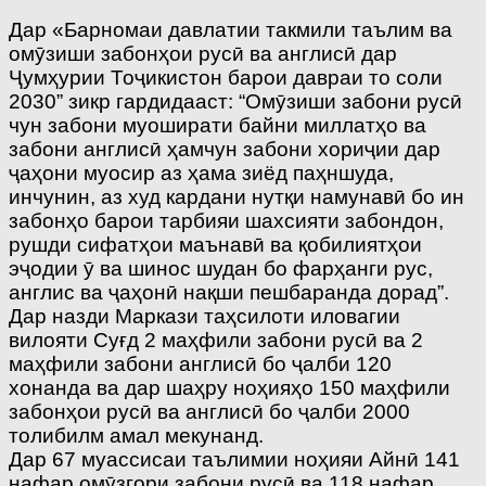
Дар «Барномаи давлатии такмили таълим ва
омӯзиши забонҳои русӣ ва англисӣ дар
Ҷумҳурии Тоҷикистон барои давраи то соли
2030” зикр гардидааст: “Омӯзиши забони русӣ
чун забони муоширати байни миллатҳо ва
забони англисӣ ҳамчун забони хориҷии дар
ҷаҳони муосир аз ҳама зиёд паҳншуда,
инчунин, аз худ кардани нутқи намунавӣ бо ин
забонҳо барои тарбияи шахсияти забондон,
рушди си­фатҳои маънавӣ ва қобилиятҳои
эҷодии ӯ ва шинос шудан бо фар­ҳанги рус,
англис ва ҷаҳонӣ нақши пешбаранда дорад”.
Дар назди Маркази таҳсилоти иловагии
вилояти Суғд 2 маҳфили забони русӣ ва 2
маҳфили забони англисӣ бо ҷалби 120
хонанда ва дар шаҳру ноҳияҳо 150 маҳфили
забонҳои русӣ ва англисӣ бо ҷалби 2000
толибилм амал мекунанд.
Дар 67 муассисаи таълимии ноҳияи Айнӣ 141
нафар омӯзгори забони русӣ ва 118 нафар