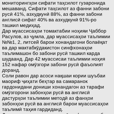
мониторингҳои сифати таҳсилот гузаронида
мешаванд. Сифати таҳсилот аз фанни забони
русӣ 41%, азхудкунӣ 88%, аз фанни забони
англисӣ сифат 40% ва азхудкунӣ 91%-ро
ташкил медиҳад.
Дар муассисаҳои томактабии ноҳияи Ҷаббор
Расулов, аз ҷумла, дар муассисаҳои таълимии
№№1, 2, литсей барои хонандагони болаёқат
ва дар мактабкӯдакистон синфхонаҳои
таълимашон бо забони русӣ ташкил карда
шудаанд. Дар 42 муассисаи таълимии ноҳия
152 нафар омӯзгори забони русӣ фаъолият
доранд.
Соли равон дар асоси нақшаи кории шуъбаи
маориф ҷиҳати беҳтар ва самаранок
гардонидани дониши хонандагон аз тарафи
омӯзгорони забонҳои русӣ ва англисӣ
дастурҳои таълимии методӣ аз фанҳои
забонҳои русӣ ва англисӣ барои муассисаҳои
таълимӣ таҳия гардиданд.