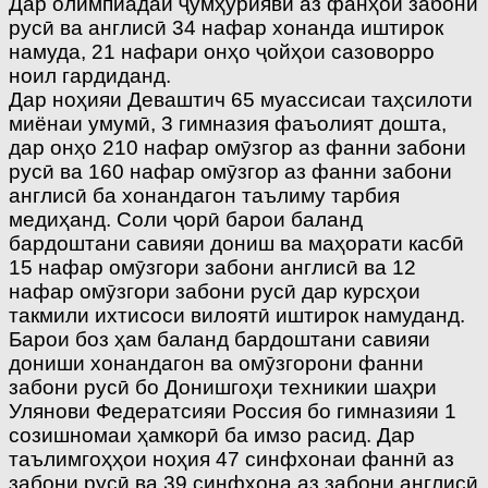
Дар олимпиадаи ҷумҳуриявӣ аз фанҳои забони
русӣ ва англисӣ 34 нафар хонанда иштирок
намуда, 21 нафари онҳо ҷойҳои сазоворро
ноил гардиданд.
Дар ноҳияи Деваштич 65 муассисаи таҳсилоти
миёнаи умумӣ, 3 гимназия фаъолият дошта,
дар онҳо 210 нафар омӯзгор аз фанни забони
русӣ ва 160 нафар омӯзгор аз фанни забони
англисӣ ба хонандагон таълиму тарбия
медиҳанд. Соли ҷорӣ барои баланд
бардоштани савияи дониш ва маҳорати касбӣ
15 нафар омӯзгори забони англисӣ ва 12
нафар омӯзгори забони русӣ дар курсҳои
такмили ихтисоси вилоятӣ иштирок намуданд.
Барои боз ҳам баланд бардоштани савияи
дониши хонандагон ва омӯзгорони фанни
забони русӣ бо Донишгоҳи техникии шаҳри
Улянови Федератсияи Россия бо гимназияи 1
созишномаи ҳамкорӣ ба имзо расид. Дар
таълимгоҳҳои ноҳия 47 синфхонаи фаннӣ аз
забони русӣ ва 39 синфхона аз забони англисӣ