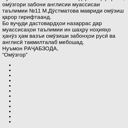
омӯзгори забони англисии муассисаи
таълимии №11 М.Дӯстматова мавриди омӯзиш
қарор гирифтаанд.
Бо вуҷуди дастовардҳои назаррас дар
муассисаҳои таълимии ин шаҳру ноҳияҳо
ҳанӯз ҳам вазъи омӯзиши забонҳои русӣ ва
англисӣ такмилталаб мебошад.
Нуъмон РАҶАБЗОДА,
“Омӯзгор”