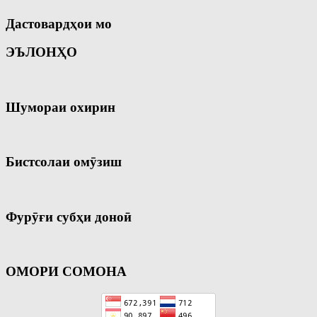
Дастовардҳои мо
ЭЪЛОНҲО
Шумораи охирин
Бистсолаи омӯзиш
Фурӯғи субҳи доноӣ
ОМОРИ СОМОНА