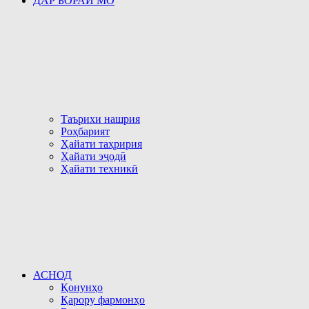
ДАР БОРАИ МО
Таърихи нашрия
Роҳбарият
Ҳайати таҳририя
Ҳайати эҷодӣ
Ҳайати техникӣ
АСНОД
Қонунҳо
Қарору фармонҳо