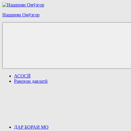
Перейти
к
Нашрияи Омӯзгор
содержимому
АСОСӢ
Рамзҳои давлатӣ
ДАР БОРАИ МО