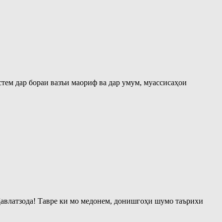
ем дар бораи вазъи маориф ва дар умум, муассисаҳои
авлатзода! Тавре ки мо медонем, донишгоҳи шумо таърихи