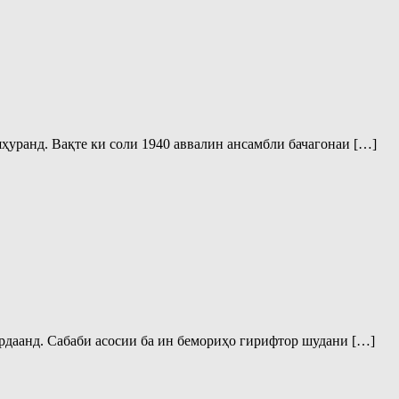
ҳуранд. Вақте ки соли 1940 аввалин ансамбли бачагонаи […]
рдаанд. Сабаби асосии ба ин бемориҳо гирифтор шудани […]