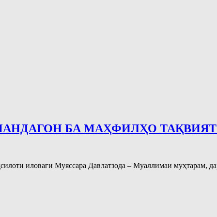
НАНДАГОН БА МАҲФИЛҲО ТАҚВИЯТ
силоти иловагӣ Муяссара Давлатзода – Муаллимаи муҳтарам, д