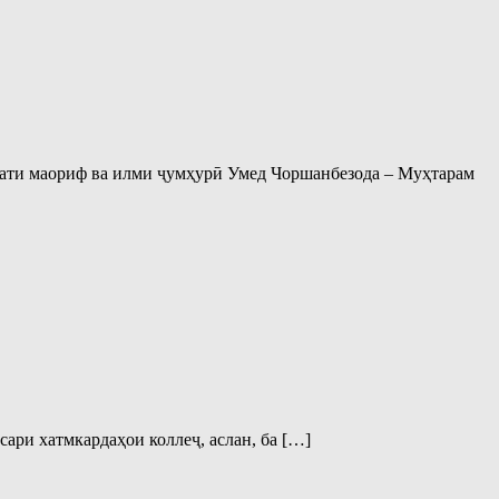
орати маориф ва илми ҷумҳурӣ Умед Чоршанбезода – Муҳтарам
ари хатмкардаҳои коллеҷ, аслан, ба […]