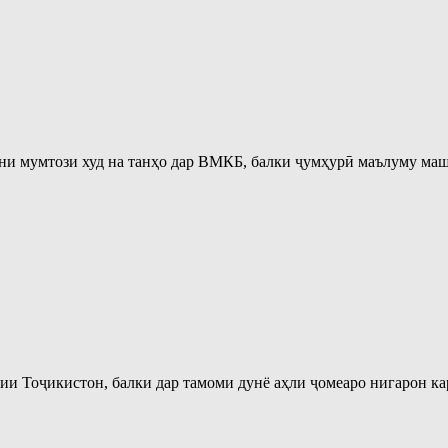
они мумтози худ на танҳо дар ВМКБ, балки ҷумҳурӣ маълуму маш
и Тоҷикистон, балки дар тамоми дунё аҳли ҷомеаро нигарон ка