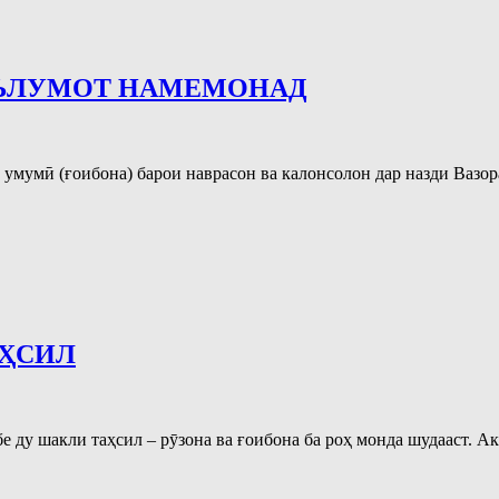
МАЪЛУМОТ НАМЕМОНАД
 умумӣ (ғоибона) барои наврасон ва калонсолон дар назди Ваз
АҲСИЛ
ду шакли таҳсил – рӯзона ва ғоибона ба роҳ монда шудааст. Акс