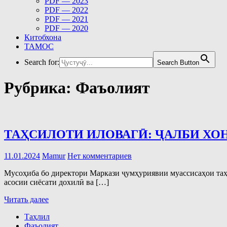
PDF — 2023
PDF — 2022
PDF — 2021
PDF — 2020
Китобхона
ТАМОС
Search for:
Search Button
Рубрика:
Фаъолият
ТАҲСИЛОТИ ИЛОВАГӢ: ҶАЛБИ ХО
11.01.2024
Mamur
Нет комментариев
Мусоҳиба бо директори Маркази ҷумҳуриявии муассисаҳои таҳ
асосии сиёсати дохилӣ ва […]
Читать далее
Таҳлил
Фаъолият