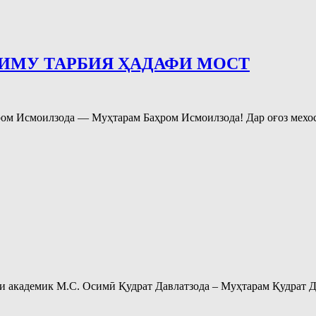
ЛИМУ ТАРБИЯ ҲАДАФИ МОСТ
ом Исмоилзода — Муҳтарам Баҳром Исмоилзода! Дар оғоз мехост
 академик М.С. Осимӣ Қудрат Давлатзода – Муҳтарам Қудрат Д