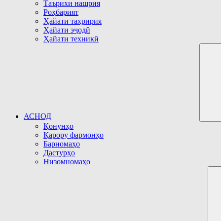
Таърихи нашрия
Роҳбарият
Ҳайати таҳририя
Ҳайати эҷодӣ
Ҳайати техникӣ
АСНОД
Қонунҳо
Қарору фармонҳо
Барномаҳо
Дастурҳо
Низомномаҳо