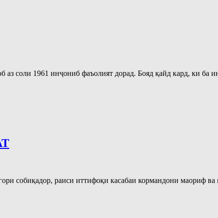
 аз соли 1961 инҷониб фаъолият дорад. Бояд қайд кард, ки ба 
АТ
гори собиқадор, раиси иттифоқи касабаи кормандони маориф в