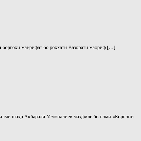
ин боргоҳи маърифат бо роҳхати Вазорати маориф […]
а илми шаҳр Акбаралӣ Усмоналиев маҳфиле бо номи «Корвони