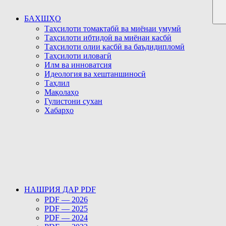
БАХШҲО
Таҳсилоти томактабӣ ва миёнаи умумӣ
Таҳсилоти ибтидоӣ ва миёнаи касбӣ
Таҳсилоти олии касбӣ ва баъдидипломӣ
Таҳсилоти иловагӣ
Илм ва инноватсия
Идеология ва хештаншиносӣ
Таҳлил
Мақолаҳо
Гулистони сухан
Хабарҳо
НАШРИЯ ДАР PDF
PDF — 2026
PDF — 2025
PDF — 2024