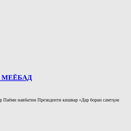
 МЕЁБАД
ар Паёми навбатии Президенти кишвар «Дар бораи самтҳои