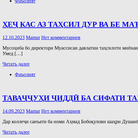
Фаъолият
ҲЕҶ КАС АЗ ТАҲСИЛ ДУР ВА БЕ 
12.10.2023
Mamur
Нет комментариев
Мусоҳиба бо директори Муассисаи давлатии таҳсилоти миёнаи
Умед […]
Читать далее
Фаъолият
ТАВАҶҶУҲИ ҶИДДӢ БА СИФАТИ Т
14.09.2023
Mamur
Нет комментариев
Дар коллеҷи санъати ба номи Аҳмад Бобоқулови шаҳри Душанбе 
Читать далее