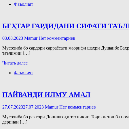
Фаъолият
БЕҲТАР ГАРДИДАНИ СИФАТИ ТАЪ
03.08.2023
Mamur
Нет комментариев
Мусоҳиба бо сардори сарраёсати маорифи шаҳри Душанбе Баҳр
таълимии […]
Читать далее
Фаъолият
ПАЙВАНДИ ИЛМУ АМАЛ
27.07.2023
27.07.2023
Mamur
Нет комментариев
Мусоҳиба бо ректори Донишгоҳи техникии Тоҷикистон ба номи
деринаи […]