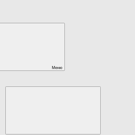
Меню
Развернуть
дочернее
меню