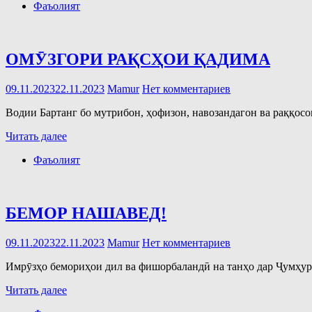
Фаъолият
ОМӮЗГОРИ РАҚСҲОИ ҚАДИМА
09.11.2023
22.11.2023
Mamur
Нет комментариев
Водии Бартанг бо мутрибон, ҳофизон, навозандагон ва раққос
Читать далее
Фаъолият
БЕМОР НАШАВЕД!
09.11.2023
22.11.2023
Mamur
Нет комментариев
Имрӯзҳо бемориҳои дил ва фишорбаландӣ на танҳо дар Ҷумҳури
Читать далее