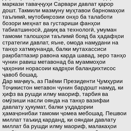
маркази таваҷҷуҳи Сарвари давлат қарор
дошт. Такмили мазмуну муҳтавои барномаҳои
таълимӣ, мутобиқсозии онҳо ба талаботи
бозори меҳнат ва густариши фанҳои
табиатшиносӣ, дақиқ ва технологӣ, умуман
тамоми талошҳои таълимӣ бояд ба ҳадафҳои
стратегии давлат, яъне, омода намудани на
танҳо хатмкунанда, балки мутахассиси
рақобатпазир равона карда шавад, зеро танҳо
чунин равиш метавонад ба муаммоҳои
ҷаҳонии норасоии кадрҳои баландихтисос
ҷавоб бошад.
Дар маҷмуъ, аз Паёми Президенти Ҷумҳурии
Тоҷикистон метавон чунин бардошт намуд, ки
ҳифз ва рушди илму маориф, тарбия ва
омӯзиши насли оянда на танҳо вазифаи
давлату ҳукумат, балки уҳдадории
ҳамаҷонибаи тамоми ҷомеа мебошад. Пешвои
миллат таъкид карданд, ки ояндаи давлату
миллат ба рушди илму маориф, малакаҳои