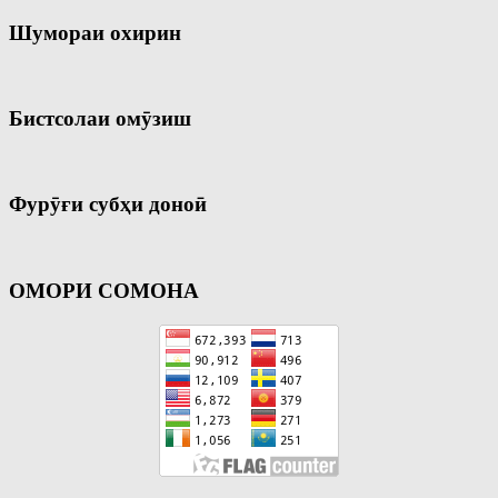
Шумораи охирин
Бистсолаи омӯзиш
Фурӯғи субҳи доноӣ
ОМОРИ СОМОНА