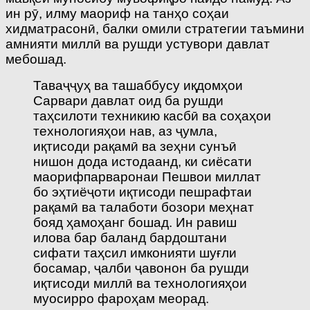
ин рӯ, илму маориф на танҳо соҳаи
хидматрасонӣ, балки омили стратегии таъмини
амнияти миллӣ ва рушди устувори давлат
мебошад.
Таваҷҷуҳ ва ташаббусу иқдомҳои
Сарвари давлат оид ба рушди
таҳсилоти техникию касбӣ ва соҳаҳои
технологияҳои нав, аз ҷумла,
иқтисоди рақамӣ ва зеҳни сунъӣ
нишон дода истодаанд, ки сиёсати
маорифпарваронаи Пешвои миллат
бо эҳтиёҷоти иқтисоди пешрафтаи
рақамӣ ва талаботи бозори меҳнат
бояд ҳамоҳанг бошад. Ин равиш
илова бар баланд бардоштани
сифати таҳсил имконияти шуғли
босамар, ҷалби ҷавонон ба рушди
иқтисоди миллӣ ва технологияҳои
муосирро фароҳам меорад.