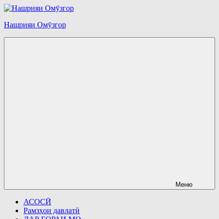
Перейти
к
Нашрияи Омӯзгор
содержимому
Меню
АСОСӢ
Рамзҳои давлатӣ