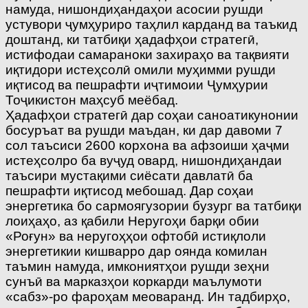
намуда, нишондиҳандаҳои асосии рушди
устувори ҷумҳуриро таҳлил карданд ва таъкид
доштанд, ки татбиқи ҳадафҳои стратегӣ,
истифодаи самараноки захираҳо ва тақвияти
иқтидори истеҳсолӣ омили муҳимми рушди
иқтисод ва пешрафти иҷтимоии Ҷумҳурии
Тоҷикистон маҳсуб меёбад.
Ҳадафҳои стратегӣ дар соҳаи саноатикунонии
босуръат ва рушди маъдан, ки дар давоми 7
сол таъсиси 2600 корхона ва афзоиши ҳаҷми
истеҳсолро ба вуҷуд овард, нишондиҳандаи
таъсири мустақими сиёсати давлатӣ ба
пешрафти иқтисод мебошад. Дар соҳаи
энергетика бо сармоягузории бузург ва татбиқи
лоиҳаҳо, аз қабили Неругоҳи барқи обии
«Роғун» ва неругоҳҳои офтобӣ истиқлоли
энергетикии кишварро дар оянда комилан
таъмин намуда, имкониятҳои рушди зеҳни
сунъӣ ва марказҳои коркарди маълумоти
«сабз»-ро фароҳам меоваранд. Ин тадбирҳо,