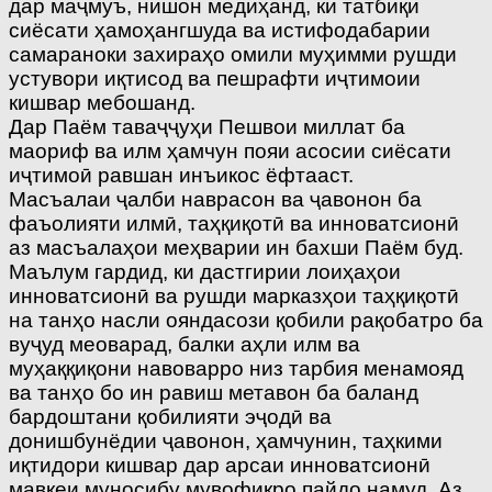
дар маҷмуъ, нишон медиҳанд, ки татбиқи
сиёсати ҳамоҳангшуда ва истифодабарии
самараноки захираҳо омили муҳимми рушди
устувори иқтисод ва пешрафти иҷтимоии
кишвар мебошанд.
Дар Паём таваҷҷуҳи Пешвои миллат ба
маориф ва илм ҳамчун пояи асосии сиёсати
иҷтимоӣ равшан инъикос ёфтааст.
Масъалаи ҷалби наврасон ва ҷавонон ба
фаъолияти илмӣ, таҳқиқотӣ ва инноватсионӣ
аз масъалаҳои меҳварии ин бахши Паём буд.
Маълум гардид, ки дастгирии лоиҳаҳои
инноватсионӣ ва рушди марказҳои таҳқиқотӣ
на танҳо насли ояндасози қобили рақобатро ба
вуҷуд меоварад, балки аҳли илм ва
муҳаққиқони навоварро низ тарбия менамояд
ва танҳо бо ин равиш метавон ба баланд
бардоштани қобилияти эҷодӣ ва
донишбунёдии ҷавонон, ҳамчунин, таҳкими
иқтидори кишвар дар арсаи инноватсионӣ
мавқеи муносибу мувофиқро пайдо намуд. Аз