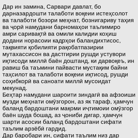
Дар ин замина, Сарвари давлат, бо
дарназардошти та­лаботи воқеии истеҳсолот
ва талаботи бозори меҳнат, бознигариву таҳия
ва ҷорӣ намудани барномаҳои таълимиро
амри саривақтӣ ва омили калидии коҳиш
додани норасоии кадрҳои баландихтисос,
тақвияти қобилияти рақобатпазирии
мутахассисон ва дастгирии рушди устувори
иқтисоди миллӣ баён доштанд, ки дарвоқеъ, ин
равиш ба таъмини пайвасти мустақим байни
таҳсилот ва талаботи воқеии иқтисод, рушди
соҳибкорӣ ва саноати миллӣ мусоидат
мекунад.
Беҳтар намудани шароити зиндагӣ ва афзоиши
музди меҳнати омӯзгорон, аз як тараф, ҳамчун
баланд бардоштани мақоми иҷтимоии омӯзгор
баён шуда бошад, аз ҷониби дигар, ҳамчун
шарти асосии баланд бардоштани сифати
таълим арзёбӣ гардид.
Дар баробари ин, сифати таълим низ дар