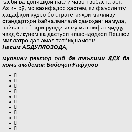
касбӣ ва донишҳои насли ҷавон вобаста аст.
Аз ин рӯ, мо вазифадор ҳастем, ки фаъолияту
ҳадафҳои худро бо стратегияҳои милливу
стандартҳои байналмилалӣ ҳамоҳанг намуда,
пайваста баҳри рушди илму маърифат ҷидду
ҷаҳд бикунем ва дастури нишондодҳои Пешвои
миллатро дар амал татбиқ намоем.
Насим АБДУЛЛОЗОДА,
муовини ректор оид ба таълими ДДХ ба
номи академик Бобоҷон Ғафуров