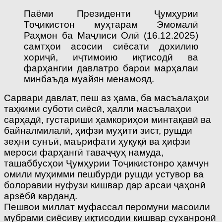
Паёми Президенти Ҷумҳурии
Тоҷикистон муҳтарам Эмомалӣ
Раҳмон ба Маҷлиси Олӣ (16.12.2025)
самтҳои асосии сиёсати дохилию
хориҷӣ, иҷтимоию иқтисодӣ ва
фарҳангии давлатро барои марҳалаи
минбаъда муайян менамояд.
Сарвари давлат, пеш аз ҳама, ба масъалаҳои
таҳкими суботи сиёсӣ, ҳалли масъалаҳои
сарҳадӣ, густариши ҳамкориҳои минтақавӣ ва
байналмилалӣ, ҳифзи муҳити зист, рушди
зеҳни сунъӣ, маърифати ҳуқуқӣ ва ҳифзи
мероси фарҳангӣ таваҷҷуҳ намуда,
ташаббусҳои Ҷумҳурии Тоҷикистонро ҳамчун
омили муҳимми пешбурди рушди устувор ва
болоравии нуфузи кишвар дар арсаи ҷаҳонӣ
арзёбӣ карданд.
Пешвои миллат муфассал перомуни масоили
мубрами сиёсиву иқтисодии кишвар суханронӣ