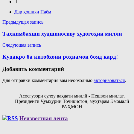
Дар ҳошияи Паём
Навигация
Предыдущая запись
по
Таҳкимбахши худшиносиву худогоҳии миллӣ
записям
Следующая запись
Кӯдакро ба китобхонӣ роҳнамоӣ бояд кард!
Добавить комментарий
Для отправки комментария вам необходимо
авторизоваться
.
Асосгузори сулҳу ваҳдати миллӣ - Пешвои миллат,
Президенти Ҷумҳурии Тоҷикистон, муҳтарам Эмомалӣ
РАҲМОН
Неизвестная лента