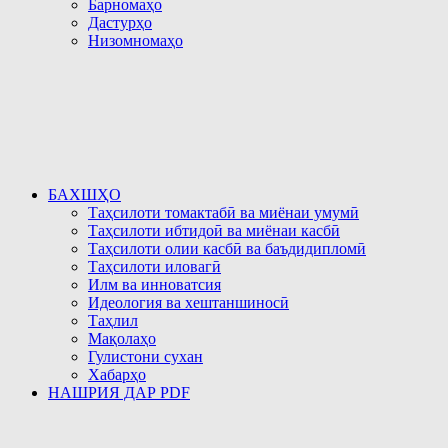
Барномаҳо
Дастурҳо
Низомномаҳо
БАХШҲО
Таҳсилоти томактабӣ ва миёнаи умумӣ
Таҳсилоти ибтидоӣ ва миёнаи касбӣ
Таҳсилоти олии касбӣ ва баъдидипломӣ
Таҳсилоти иловагӣ
Илм ва инноватсия
Идеология ва хештаншиносӣ
Таҳлил
Мақолаҳо
Гулистони сухан
Хабарҳо
НАШРИЯ ДАР PDF