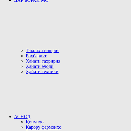
ДАР БОРАИ МО
Таърихи нашрия
Роҳбарият
Ҳайати таҳририя
Ҳайати эҷодӣ
Ҳайати техникӣ
АСНОД
Қонунҳо
Қарору фармонҳо