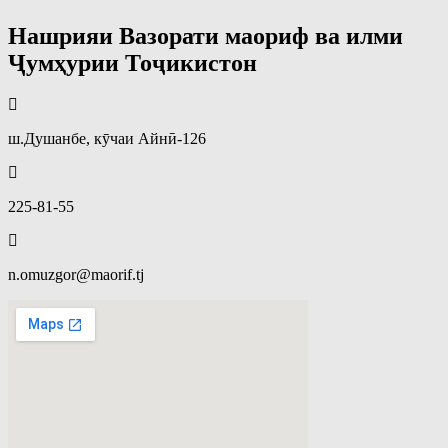
Нашрияи Вазорати маориф ва илми
Ҷумҳурии Тоҷикистон
ш.Душанбе, кӯчаи Айнӣ-126
225-81-55
n.omuzgor@maorif.tj