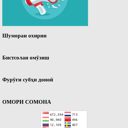
Шумораи охирин
Бистсолаи омӯзиш
Фурӯғи субҳи доноӣ
ОМОРИ СОМОНА