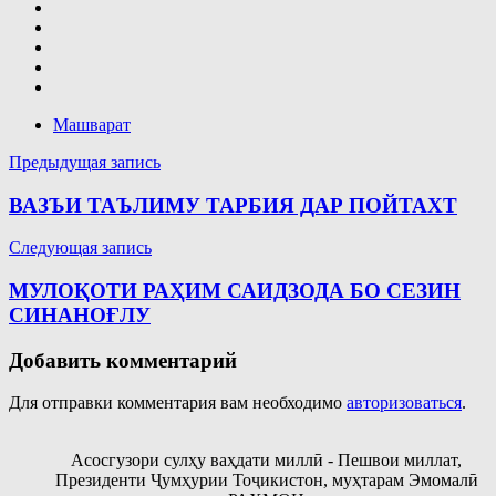
Машварат
Навигация
Предыдущая запись
по
ВАЗЪИ ТАЪЛИМУ ТАРБИЯ ДАР ПОЙТАХТ
записям
Следующая запись
МУЛОҚОТИ РАҲИМ САИДЗОДА БО СЕЗИН
СИНАНОҒЛУ
Добавить комментарий
Для отправки комментария вам необходимо
авторизоваться
.
Асосгузори сулҳу ваҳдати миллӣ - Пешвои миллат,
Президенти Ҷумҳурии Тоҷикистон, муҳтарам Эмомалӣ