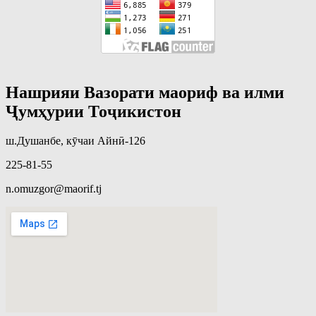
Нашрияи Вазорати маориф ва илми
Ҷумҳурии Тоҷикистон
ш.Душанбе, кӯчаи Айнӣ-126
225-81-55
n.omuzgor@maorif.tj