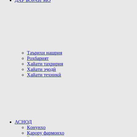
ДАР БОРАИ МО
Таърихи нашрия
Роҳбарият
Ҳайати таҳририя
Ҳайати эҷодӣ
Ҳайати техникӣ
АСНОД
Қонунҳо
Қарору фармонҳо