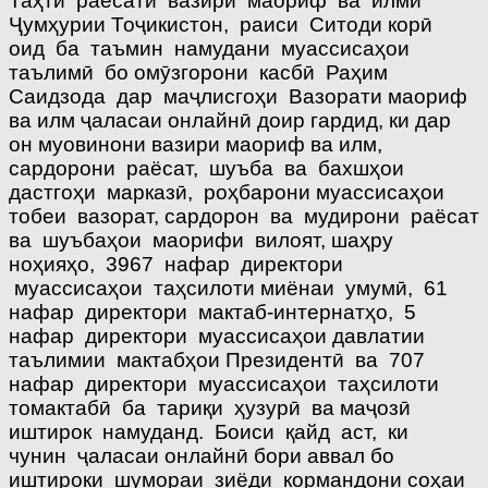
Таҳти раёсати вазири маориф ва илми
Ҷумҳурии Тоҷикистон, раиси Ситоди корӣ
оид ба таъмин намудани муассисаҳои
таълимӣ бо омӯзгорони касбӣ Раҳим
Саидзода дар маҷлисгоҳи Вазорати маориф
ва илм ҷаласаи онлайнӣ доир гардид, ки дар
он муовинони вазири маориф ва илм,
сардорони раёсат, шуъба ва бахшҳои
дастгоҳи марказӣ, роҳбарони муассисаҳои
тобеи вазорат, сардорон ва мудирони раёсат
ва шуъбаҳои маорифи вилоят, шаҳру
ноҳияҳо, 3967 нафар директори
муассисаҳои таҳсилоти миёнаи умумӣ, 61
нафар директори мактаб-интернатҳо, 5
нафар директори муассисаҳои давлатии
таълимии мактабҳои Президентӣ ва 707
нафар директори муассисаҳои таҳсилоти
томактабӣ ба тариқи ҳузурӣ ва маҷозӣ
иштирок намуданд. Боиси қайд аст, ки
чунин ҷаласаи онлайнӣ бори аввал бо
иштироки шумораи зиёди кормандони соҳаи