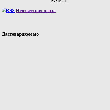
РАҲМОН
Неизвестная лента
Дастовардҳои мо