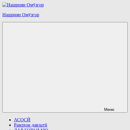
Перейти
к
Нашрияи Омӯзгор
содержимому
Меню
АСОСӢ
Рамзҳои давлатӣ