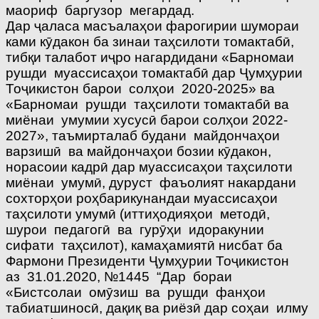
маориф баргузор мегардад.
Дар ҷаласа масъалаҳои фарогирии шумораи
ками кӯдакон ба зинаи таҳсилоти томактабӣ,
тибқи талабот иҷро нагардидани «Барномаи
рушди муассисаҳои томактабӣ дар Ҷумҳурии
Тоҷикистон барои солҳои 2020-2025» ва
«Барномаи рушди таҳсилоти томактабӣ ва
миёнаи умумии хусусӣ барои солҳои 2022-
2027», таъмирталаб будани майдончаҳои
варзишӣ ва майдончаҳои бозии кӯдакон,
норасоии кадрӣ дар муассисаҳои таҳсилоти
миёнаи умумӣ, дуруст фаъолият накардани
сохторҳои роҳбарикунандаи муассисаҳои
таҳсилоти умумӣ (иттиҳодияҳои методӣ,
шурои педагогӣ ва гурӯҳи идоракунии
сифати таҳсилот), камаҳамиятӣ нисбат ба
Фармони Президенти Ҷумҳурии Тоҷикистон
аз 31.01.2020, №1445 “Дар бораи
«Бистсолаи омӯзиш ва рушди фанҳои
табиатшиносӣ, дақиқ ва риёзӣ дар соҳаи илму