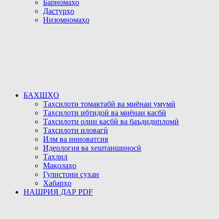
Барномаҳо
Дастурҳо
Низомномаҳо
БАХШҲО
Таҳсилоти томактабӣ ва миёнаи умумӣ
Таҳсилоти ибтидоӣ ва миёнаи касбӣ
Таҳсилоти олии касбӣ ва баъдидипломӣ
Таҳсилоти иловагӣ
Илм ва инноватсия
Идеология ва хештаншиносӣ
Таҳлил
Мақолаҳо
Гулистони сухан
Хабарҳо
НАШРИЯ ДАР PDF