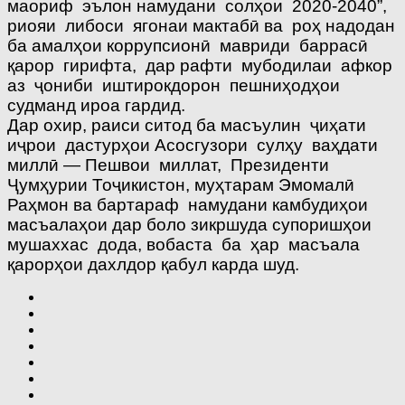
маориф эълон намудани солҳои 2020-2040”,
риояи либоси ягонаи мактабӣ ва роҳ надодан
ба амалҳои коррупсионӣ мавриди баррасӣ
қарор гирифта, дар рафти мубодилаи афкор
аз ҷониби иштирокдорон пешниҳодҳои
судманд ироа гардид.
Дар охир, раиси ситод ба масъулин ҷиҳати
иҷрои дастурҳои Асосгузори сулҳу ваҳдати
миллӣ — Пешвои миллат, Президенти
Ҷумҳурии Тоҷикистон, муҳтарам Эмомалӣ
Раҳмон ва бартараф намудани камбудиҳои
масъалаҳои дар боло зикршуда супоришҳои
мушаххас дода, вобаста ба ҳар масъала
қарорҳои дахлдор қабул карда шуд.