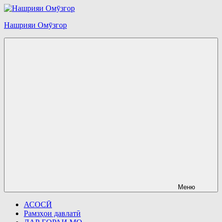
Перейти
к
Нашрияи Омӯзгор
содержимому
Меню
АСОСӢ
Рамзҳои давлатӣ