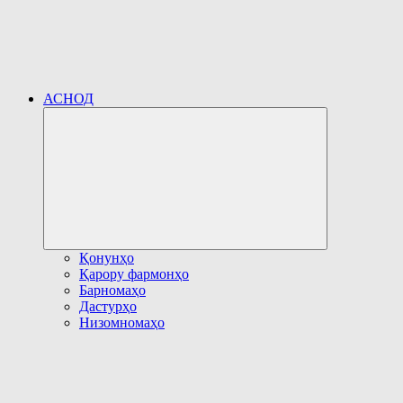
АСНОД
Развернуть
дочернее
меню
Қонунҳо
Қарору фармонҳо
Барномаҳо
Дастурҳо
Низомномаҳо