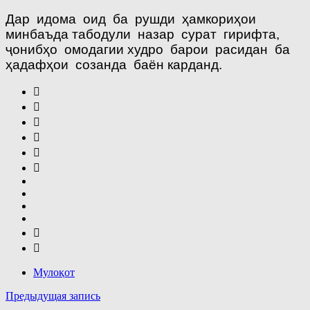
Дар идома оид ба рушди ҳамкориҳои
минбаъда табодули назар сурат гирифта,
ҷонибҳо омодагии худро барои расидан ба
ҳадафҳои созанда баён карданд.
Мулоқот
Навигация
Предыдущая запись