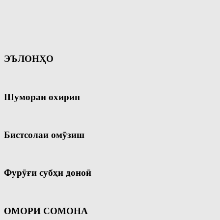
ЭЪЛОНҲО
Шумораи охирин
Бистсолаи омӯзиш
Фурӯғи субҳи доноӣ
ОМОРИ СОМОНА