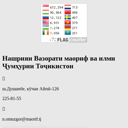
Нашрияи Вазорати маориф ва илми
Ҷумҳурии Тоҷикистон
ш.Душанбе, кӯчаи Айнӣ-126
225-81-55
n.omuzgor@maorif.tj