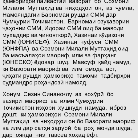
ҳамкориҳои пайвастаи вазорат бо Созмони
Милали Муттаҳид ва ниҳодҳои он, аз ҷумла,
Намояндагии Барномаи рушди СММ дар
Ҷумҳурии Тоҷикистон, Барномаи озуқавории
ҷаҳонии СММ, Идораи СММ оид ба маводи
мухаддир ва ҷинояткорӣ, Хазинаи кӯдакони
СММ (ЮНИСЕФ), Хазинаи нуфуси СММ
(ЮНФПА) ва Созмони Милали Муттаҳид оид
ба масъалаҳои маориф, илм ва фарҳанг
(ЮНЕСКО) ёдовар шуд. Мавсуф қайд намуд,
ки Вазорати маориф ва илм омода аст,
ҷиҳати рушди ҳамкориҳо тамоми тадбирҳои
судмандро роҳандозӣ намояд.
Хонум Сезин Синаноғлу аз вохӯрӣ бо
вазири маориф ва илми Ҷумҳурии
Тоҷикистон изҳори хушнудӣ намуда, иброз
дошт, ки ҳамкориҳои Созмони Милали
Муттаҳид ва ниҳодҳои он бо Вазорати маориф
ва илм дар сатҳи зарурӣ ба роҳ монда шуда,
дар оянда низ тавсеа хоҳад ёфт.