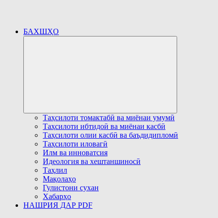
БАХШҲО
Развернуть
дочернее
меню
Таҳсилоти томактабӣ ва миёнаи умумӣ
Таҳсилоти ибтидоӣ ва миёнаи касбӣ
Таҳсилоти олии касбӣ ва баъдидипломӣ
Таҳсилоти иловагӣ
Илм ва инноватсия
Идеология ва хештаншиносӣ
Таҳлил
Мақолаҳо
Гулистони сухан
Хабарҳо
НАШРИЯ ДАР PDF