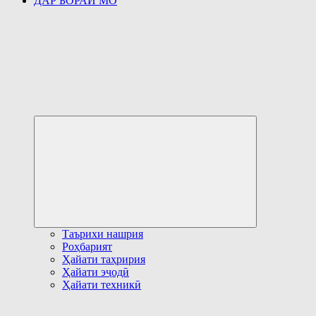
ДАР БОРАИ МО
Развернуть
дочернее
меню
Таърихи нашрия
Роҳбарият
Ҳайати таҳририя
Ҳайати эҷодӣ
Ҳайати техникӣ