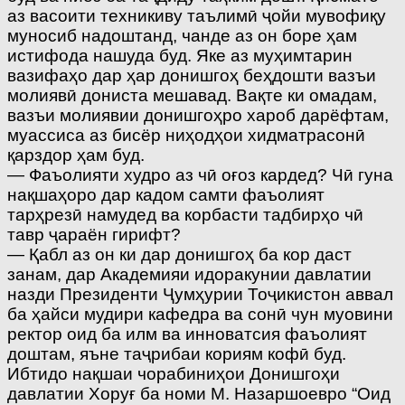
аз васоити техникиву таълимӣ ҷойи мувофиқу
муносиб надоштанд, чанде аз он боре ҳам
истифода нашуда буд. Яке аз муҳимтарин
вазифаҳо дар ҳар донишгоҳ беҳдошти вазъи
молиявӣ дониста мешавад. Вақте ки омадам,
вазъи молиявии донишгоҳро хароб дарёфтам,
муассиса аз бисёр ниҳодҳои хидматрасонӣ
қарздор ҳам буд.
— Фаъолияти худро аз чӣ оғоз кардед? Чӣ гуна
нақшаҳоро дар кадом самти фаъолият
тарҳрезӣ намудед ва корбасти тадбирҳо чӣ
тавр ҷараён гирифт?
— Қабл аз он ки дар донишгоҳ ба кор даст
занам, дар Академияи идоракунии давлатии
назди Президенти Ҷумҳурии Тоҷикистон аввал
ба ҳайси мудири кафедра ва сонӣ чун муовини
ректор оид ба илм ва инноватсия фаъолият
доштам, яъне таҷрибаи кориям кофӣ буд.
Ибтидо нақшаи чорабиниҳои Донишгоҳи
давлатии Хоруғ ба номи М. Назаршоевро “Оид