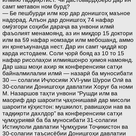
самт метавон ном бурд?
— Бе пешбурди илм кор дар донишгоҳ маъное
надорад. Алъон дар донишгоҳ 74 нафар
омӯзгори соҳиби дараҷа ва унвони илмӣ
фаъолият менамоянд, аз ин миқдор 15 доктори
илм ва 59 нафар номзади илм мебошанд, аммо
ин қонеъкунанда нест. Дар ин самт ҷиддӣ кор
карда истодаем. Соли ҷорӣ бояд аз 10 то 15
нафар рисолаҳои илмияшонро ҳимоя намоянд.
Дар шаш моҳи ахир як конференсияи сатҳи
байналмилалии илмӣ — назарӣ ба муносибати
30 — солагии Иҷлосияи XVI-уми Шурои Олӣ ва
30-солагии Донишгоҳи давлатии Хоруғ ба номи
М. Назаршов таҳти унвони “Рушди илм ва
маориф дар шароити ҷаҳонишавӣ дар мисоли
шароити кӯҳистон: мушкилот, равишҳои нав ва
тадқиқоти дахлдор” ва конференсияи сатҳи
ҷумҳуриявӣ ба ба муносибати 31-солагии
Истиқлоли давлатии Ҷумҳурии Тоҷикистон ва
30-солагии таъсисёбии Донишгоҳи давлатии