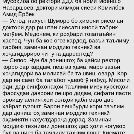
Мусоҳиба бо ректори ДДХ ба номи Моёншо
Назаршоев, доктори илмҳои сиёсӣ Комилбек
Амид Ёрбек
— Устод, нахуст Шуморо бо ҳимояи рисолаи
докторӣ дар риштаи сиёсатшиносӣ табрик
мегӯем. Медонем, ки роҳбари тозатаъйин
ҳастед. Чун ба кор оғоз кардед, вазъи таълиму
тарбия, заминаи моддию техникӣ ва
хоҷагидориро чӣ гуна дарёфтед?
— Сипос. Чун ба донишгоҳ ба ҳайси ректор
корро сар кардам, пеш аз ҳама, маро вазъи
хоҷагидорӣ ва молиявӣ ба ташвиш овард. Кор
дар ин самт ба талабот ҷавобгӯ набуд. Мисоли
одӣ: дар синфхонаҳои таълимӣ мизу курсиҳои
фарсудаи даврони пешро дидам, сифати пасти
ороишу аёниятҳои солҳои қабл маро дар
ҳайрат гузошт. Барои пешбурди кори таълим
дар донишгоҳ заминаи моддию техникӣ
аҳамияти нахустдараҷа дорад. Заминаи
моддию техникии донишгоҳ дар ҳоли ногувор
буд ва ниёз ба таҷдиду таҳким дошт. Қисмате