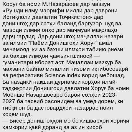
Хоруғ ба номи М.Назаршоев дар мавзуи
«Рушди илму маорифи миллӣ дар даврони
Истиқлоли давлатии Тоҷикистон» дар
донишгоҳ дар сатҳи баланд баргузор шуд ва
маводи илмии онҳо дар маҷмуаи мақолаҳо
дарҷ гардид. Дар донишгоҳ маҷаллаи назарӣ
ва илмии “Паёми Донишгоҳи Хоруғ” амал
менамояд, ки аз бахши илмҳои табиию риёзӣ
ва бахши илмҳои ҷамъиятшиносӣ —
гуманитарӣ иборат аст. Маҷаллаи мазкур ба
махзани байналмилалии низоми иқтибосоварӣ
ва реферативӣ Science index ворид мебошад.
Ба наздикӣ нақшаи дурнамои корҳои илмӣ-
тадқиқотии Донишгоҳи давлатии Хоруғ ба номи
Моёншо Назаршоевро барои солҳои 2023-
2027 ба тасвиб расонидем ва умед дорем, ки
тибқи он ба дастовардҳои назаррас ноил
хоҳем шуд.
— Бисёр донишгоҳҳои мо бо кишварҳои хориҷӣ
ҳамкории қавӣ доранд ва аз ин ҳисоб