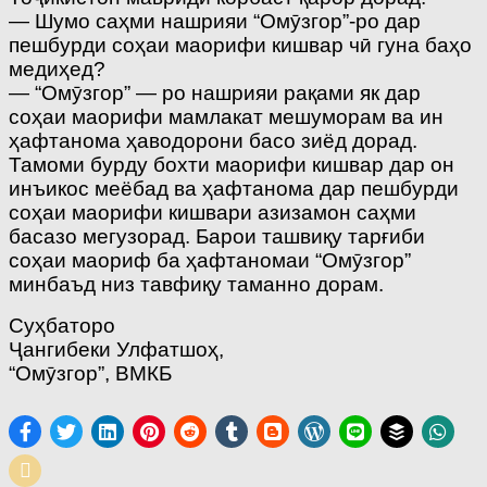
— Шумо саҳми нашрияи “Омӯзгор”-ро дар
пешбурди соҳаи маорифи кишвар чӣ гуна баҳо
медиҳед?
— “Омӯзгор” — ро нашрияи рақами як дар
соҳаи маорифи мамлакат мешуморам ва ин
ҳафтанома ҳаводорони басо зиёд дорад.
Тамоми бурду бохти маорифи кишвар дар он
инъикос меёбад ва ҳафтанома дар пешбурди
соҳаи маорифи кишвари азизамон саҳми
басазо мегузорад. Барои ташвиқу тарғиби
соҳаи маориф ба ҳафтаномаи “Омӯзгор”
минбаъд низ тавфиқу таманно дорам.
Суҳбаторо
Ҷангибеки Улфатшоҳ,
“Омӯзгор”, ВМКБ