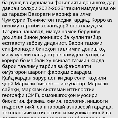
ба рушд ва дурнамои фаъолияти донишгоҳ дар
давраи солҳои 2022-2025” таҳия намудем ва он
аз тарафи Вазорати маориф ва илми
Ҷумҳурии Тоҷикистон тасдиқ гардид. Корро аз
низому тартиби хоҷагидорӣ оғоз намудам.
Таъриф нашавад, имрӯз намои беруниву
дохилии бинои донишгоҳ ба куллӣ тағйир
ёфтаасту зебову диданист. Барои тамоми
синфхонаҳои биноҳои таълимии донишгоҳ
мизу курсии нав дастрас намудем, утоқҳои
кориро бо мебели хушсифат таъмин карда,
барои таълиму тарбия ва фаъолияти
омӯзгорон шароит фароҳам овардем.
Қайд кардан зарур аст, ки дар соли таҳсили
ҷорӣ Маркази бизнес — инкубатор, Маркази
сайёҳӣ, Маркази системаи иттилоотии
географӣ (СИГ), озмоишгоҳҳои муосири
биология, физика, химия, геология, иншооти
гидротехникӣ, сангтарошӣ азнавсозӣ гардида,
технологияи иттилоотию коммуникатсионӣ ва