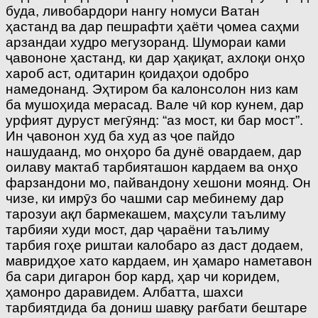
буда, ливобардори нангу номуси Ватан
ҳастанд ва дар пешрафти ҳаёти ҷомеа саҳми
арзандаи худро мегузоранд. Шумораи ками
ҷавононе ҳастанд, ки дар ҳақиқат, ахлоқи онҳо
хароб аст, одитарин қоидаҳои одобро
намедонанд. Эҳтиром ба калонсолон низ кам
ба мушоҳида мерасад. Вале чӣ кор кунем, дар
урфият дуруст мегӯянд: “аз мост, ки бар мост”.
Ин ҷавонон худ ба худ аз ҷое пайдо
нашудаанд, мо онҳоро ба дунё овардаем, дар
оилаву мактаб тарбияташон кардаем ва онҳо
фарзандони мо, пайвандону хешони моянд. Он
чизе, ки имрӯз бо чашми сар мебинему дар
тарозуи ақл бармекашем, маҳсули таълиму
тарбияи худи мост, дар ҷараёни таълиму
тарбия гоҳе риштаи калобаро аз даст додаем,
мавридҳое хато кардаем, ин ҳамаро наметавон
ба сари дигарон бор кард, ҳар чи коридем,
ҳамонро даравидем. Албатта, шахси
тарбиятдида ба дониш шавқу рағбати бештаре