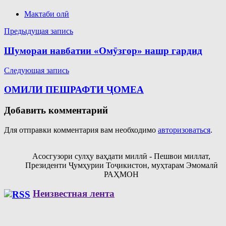
Мактаби олӣ
Навигация
Предыдущая запись
по
Шумораи навбатии «Омӯзгор» нашр гардид
записям
Следующая запись
ОМИЛИ ПЕШРАФТИ ҶОМЕА
Добавить комментарий
Для отправки комментария вам необходимо
авторизоваться
.
Асосгузори сулҳу ваҳдати миллӣ - Пешвои миллат,
Президенти Ҷумҳурии Тоҷикистон, муҳтарам Эмомалӣ
РАҲМОН
Неизвестная лента