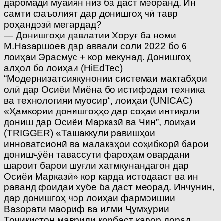
даромади муайян низ ба даст меоранд. Ин
самти фаъолият дар донишгоҳ чӣ тавр
роҳандозӣ мегардад?
— Донишгоҳи давлатии Хоруғ ба номи
М.Назаршоев дар аввали соли 2022 бо 6
лоиҳаи Эрасмус + кор мекунад. Донишгоҳ
алҳол бо лоиҳаи (HiEdTec)
“Модернизатсиякунонии системаи мактабҳои
олӣ дар Осиёи Миёна бо истифодаи техника
ва технологияи муосир“, лоиҳаи (UNICAC)
«Ҳамкории донишгоҳҳо дар соҳаи интиқоли
дониш дар Осиёи Марказӣ ва Чин”, лоиҳаи
(TRIGGER) «Ташаккули равишҳои
инноватсионӣ ва малакаҳои соҳибкорӣ барои
донишҷӯён тавассути фароҳам овардани
шароит барои шуғли хатмкунандагон дар
Осиёи Марказӣ» кор карда истодааст ва ин
раванд фоидаи хубе ба даст меорад. Инчунин,
дар донишгоҳ чор лоиҳаи фармоишии
Вазорати маориф ва илми Ҷумҳурии
Тоҷикистон мавриди корбаст қарор дорад.