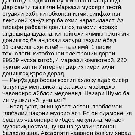
дастгоҳу таҷҳизоти муосир насб карда шуд.
Дар самти ташкили Маркази муосири тестӣ,
студияи сабт, китобхонаи илмӣ, синфхонаи
лексионӣ ҳанӯз кор ба охир нарасидааст. Аз
тарафи раёсати донишгоҳ тамоми чораҳо
андешида шуданд, ки пойгоҳи илмию техникии
донишгоҳ ба андозаи зарурӣ таҳким ёбад.
11 озмоишгоҳи илмӣ – таълимӣ, 1 парки
технологӣ, китобхонаи электронии дорои
89529 нусха китоб, 4 маркази компютерӣ, 220
нуқтаи хатти Интернет дар ихтиёри аҳли
донишгоҳ қарор дорад.
— Имрӯз дар бораи костии ахлоқу адаб бисёр
мегӯянду менависанд ва аксар мавридҳо
ҷавононро айбдор медонанд. Назари Шумо ба
ин мушкил чӣ гуна аст?
— Бояд гуфт, ки ин ҳолат, аслан, проблемаи
глобалии ҷаҳони муосир аст. Бо он одамоне, ки
бештар ҷавононро айбдор мекунанд, чандон
мувофиқ нестам, чунки на ҳамаи ҷавонон
бадахлоқанд. Аксарияти ҷавонон боақлу хирад