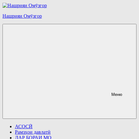
Перейти
к
содержимому
Нашрияи Омӯзгор
Меню
АСОСӢ
Рамзҳои давлатӣ
ДАР БОРАИ МО