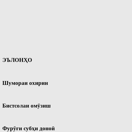
ЭЪЛОНҲО
Шумораи охирин
Бистсолаи омӯзиш
Фурӯғи субҳи доноӣ