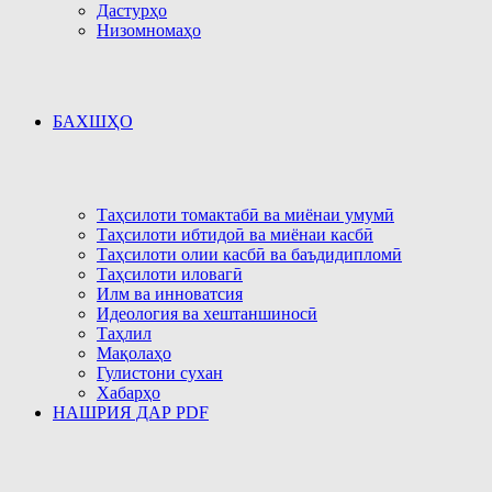
Дастурҳо
Низомномаҳо
БАХШҲО
Таҳсилоти томактабӣ ва миёнаи умумӣ
Таҳсилоти ибтидоӣ ва миёнаи касбӣ
Таҳсилоти олии касбӣ ва баъдидипломӣ
Таҳсилоти иловагӣ
Илм ва инноватсия
Идеология ва хештаншиносӣ
Таҳлил
Мақолаҳо
Гулистони сухан
Хабарҳо
НАШРИЯ ДАР PDF