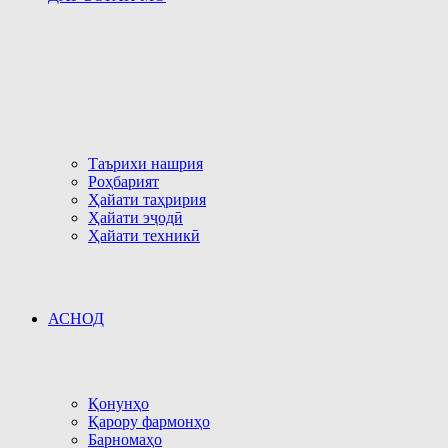
Таърихи нашрия
Роҳбарият
Ҳайати таҳририя
Ҳайати эҷодӣ
Ҳайати техникӣ
АСНОД
Қонунҳо
Қарору фармонҳо
Барномаҳо