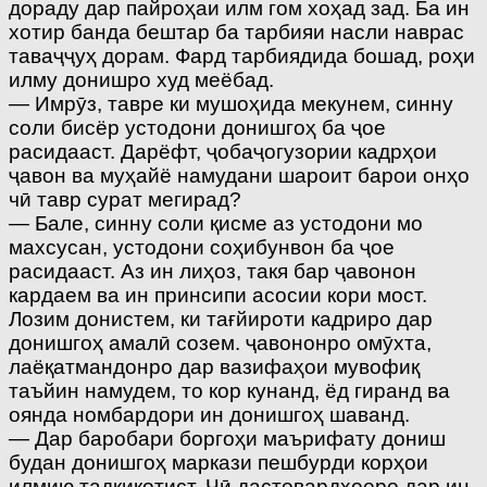
дораду дар пайроҳаи илм гом хоҳад зад. Ба ин
хотир банда бештар ба тарбияи насли наврас
таваҷҷуҳ дорам. Фард тарбиядида бошад, роҳи
илму донишро худ меёбад.
— Имрӯз, тавре ки мушоҳида мекунем, синну
соли бисёр устодони донишгоҳ ба ҷое
расидааст. Дарёфт, ҷобаҷогузории кадрҳои
ҷавон ва муҳайё намудани шароит барои онҳо
чӣ тавр сурат мегирад?
— Бале, синну соли қисме аз устодони мо
махсусан, устодони соҳибунвон ба ҷое
расидааст. Аз ин лиҳоз, такя бар ҷавонон
кардаем ва ин принсипи асосии кори мост.
Лозим донистем, ки тағйироти кадриро дар
донишгоҳ амалӣ созем. ҷавононро омӯхта,
лаёқатмандонро дар вазифаҳои мувофиқ
таъйин намудем, то кор кунанд, ёд гиранд ва
оянда номбардори ин донишгоҳ шаванд.
— Дар баробари боргоҳи маърифату дониш
будан донишгоҳ маркази пешбурди корҳои
илмию тадқиқотист. Чӣ дастовардҳоеро дар ин