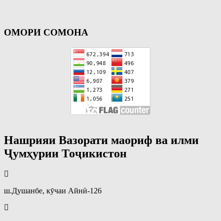
ОМОРИ СОМОНА
Нашрияи Вазорати маориф ва илми
Ҷумҳурии Тоҷикистон
ш.Душанбе, кӯчаи Айнӣ-126