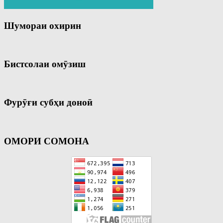
Шумораи охирин
Бистсолаи омӯзиш
Фурӯғи субҳи доноӣ
ОМОРИ СОМОНА