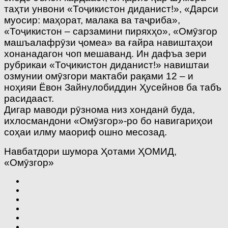
таҳти унвони «Тоҷикистон диданист!», «Дарси
муосир: маҳорат, малака ва таҷриба»,
«Тоҷикистон – сарзамини пиряхҳо», «Омӯзгор
машъалафрӯзи ҷомеа» ва ғайра навиштаҳои
хонанадагон чоп мешаванд. Ин дафъа зери
рубрикаи «Тоҷикистон диданист!» навиштаи
озмунии омӯзгори мактаби рақами 12 – и
ноҳияи Ёвон Зайнулобиддин Ҳусейнов ба табъ
расидааст.
Дигар маводи рӯзнома низ хонданӣ буда,
ихлосмандони «Омӯзгор»-ро бо навигариҳои
соҳаи илму маориф ошно месозад.
Навбатдори шумора Ҳотами ҲОМИД,
«Омӯзгор»