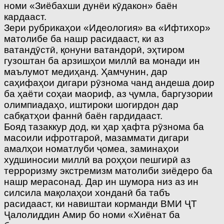
номи «Зиёбахши дунёи кӯдакон» баён
кардааст.
Зери рубрикаҳои «Идеология» ва «Ифтихор»
матолибе ба нашр расидааст, ки аз
ватандӯстӣ, қонуни ватандорӣ, эҳтиром
гузоштан ба арзишҳои миллӣ ва монади ин
маълумот медиҳанд. Ҳамчунин, дар
саҳифаҳои дигари рӯзнома чанд андеша доир
ба ҳаёти соҳаи маориф, аз ҷумла, баргузории
олимпиадаҳо, иштироки шогирдон дар
сабқатҳои фаннӣ баён гардидааст.
Бояд тазаккур дод, ки ҳар ҳафта рӯзнома ба
масоили ифротгароӣ, мазаммати дигари
амалҳои номатлуби ҷомеа, заминаҳои
худшиносии миллӣ ва роҳҳои пешгирӣ аз
терроризму экстремизм матолиби зиёдеро ба
нашр мерасонад. Дар ин шумора низ аз ин
силсила мақолаҳои хонданӣ ба табъ
расидааст, ки навиштаи корманди ВМИ ҶТ
Ҷалолиддин Амир бо номи «Хиёнат ба