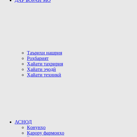
ДАР БОРАИ МО
Таърихи нашрия
Роҳбарият
Ҳайати таҳририя
Ҳайати эҷодӣ
Ҳайати техникӣ
АСНОД
Қонунҳо
Қарору фармонҳо