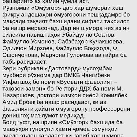
башарият» аз ҳамин ҷумла аст.
Рӯзномаи «Омӯзгор» дар ҳар шумораи хеш
фикру андешаҳои омӯзгорони пешқадамро бо
мақсади тақвият бахшидани сифати таҳсилот
ба нашр мерасонад. Дар ин шумора низ аз ин
силсила навиштаҳои Убайдулло Соатов,
Файзулло Усмонов, Сабзбаҳор Кӯчакшоева,
Одилҷон Мирзоев, Файзулло Боқизода, Ф.
Эшонҷонова, Марҷона Ғуломова ва ғайра ба
табъ расидааст.
Зери рубрикаи «Дастовард» мусоҳибаи
мухбири рӯзнома дар ВМКБ Ҷангибеки
Улфатшоҳ бо номи «Вусъати фаъолият –
тақозои замон» бо Ректори ДДХ ба номи М.
Назаршоев, доктори илмҳои сиёсӣ Комилбек
Амид Ёрбек ба нашр расидааст, ки аз
фаъолияти ҳайати омӯзгорону профессорони
донишгоҳ маълумот медиҳад.
Бояд гуфт, нашрияи «Омӯзгор» бахшида ба
мавзуҳои гуногуни ҳаёти ҷомеа озмунҳои
зиёде эълон кардааст, ки қариб ҳар шумора