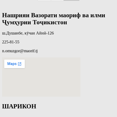
Нашрияи Вазорати маориф ва илми
Ҷумҳурии Тоҷикистон
ш.Душанбе, кӯчаи Айнӣ-126
225-81-55
n.omuzgor@maorif.tj
ШАРИКОН