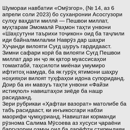
Шумораи навбатии «Омӯзгор», (№ 14, аз 6
апрели соли 2023) бо суханронии Асосгузори
сулҳу ваҳдати миллӣ — Пешвои миллат,
муҳтарам Эмомалӣ Раҳмон таҳти унвони
«Шаҳсутуни таърихи тоҷикон» оид ба таҷлили
иди байналмилалии Наврӯз дар шаҳри
Хуҷанди вилояти Суғд шуруъ гардидааст.
Зимни сафари корӣ ба вилояти Суғд Пешвои
миллат дар ин ҷо як қатор муассисаҳои
томактабӣ, таҳсилоти миёнаи умумиро
ифтитоҳ намуда, ба як гурӯҳ ятимони шаҳру
ноҳияҳои вилоят туҳфаҳои идона супориданд.
Доир ба ин мавзуъ таҳти унвони «Файзи
истиқлол» навиштаҳои зиёде ба нашр
расидаанд.
Зери рубрикаи «Ҳафтаи вазорат» матолибе ба
табъ расидааст, ки инъикосгари набзи
маорифи ҷумҳурианд. Навиштаи корманди
рӯзнома Салима Мӯсоева аз хусуси ҷараёни
баргузории озмун оид ба дарёфти стипендияи