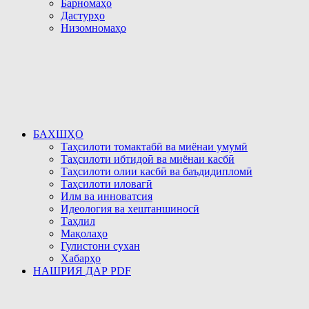
Барномаҳо
Дастурҳо
Низомномаҳо
БАХШҲО
Таҳсилоти томактабӣ ва миёнаи умумӣ
Таҳсилоти ибтидоӣ ва миёнаи касбӣ
Таҳсилоти олии касбӣ ва баъдидипломӣ
Таҳсилоти иловагӣ
Илм ва инноватсия
Идеология ва хештаншиносӣ
Таҳлил
Мақолаҳо
Гулистони сухан
Хабарҳо
НАШРИЯ ДАР PDF