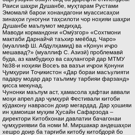
Раиси шаҳри Душанбе, муҳтарам Рустами
Эмомалӣ барои хонандагони муассисаҳои
зинаҳои гуногуни таҳсилоти чор ноҳияи шаҳри
Душанбе маълумот медиҳад.
Маводи кормандони «Омӯзгор» «Сохтмони
мактаби Дарнайчӣ таъхир меёбад. Чаро»
(муаллиф Ш. Абдулҳамид) ва «Қонун иҷро
мешавад?» (муаллиф С. Азизӣ) проблемавӣ
буда, аз камбудиҳо ва саҳлангорӣ дар МТМУ
№38-и ноҳияи Восеъ ва вазъи иҷрои Қонуни
Ҷумҳурии Тоҷикистон «Дар бораи масъулияти
падару модар дар таълиму тарбияи фарзанд»
қисса мекунад.
Чунонки маълум аст, ҳамасола ҳафтаи аввали
моҳи апрел дар ҷумҳурӣ Фестивали китоби
кӯдакону наврасон доир мегардад. Дар ҳошияи
ин ҳамоиши муҳим Ҳусайн Сафарзода –
директори Китобхонаи давлатии бачагонаи
ҷумҳуриявии ба номи М. Миршакар андешаҳои
хешро доир ба тарғиби китобу китобдорӣ бо