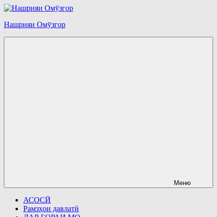
Перейти
к
Нашрияи Омӯзгор
содержимому
Меню
АСОСӢ
Рамзҳои давлатӣ