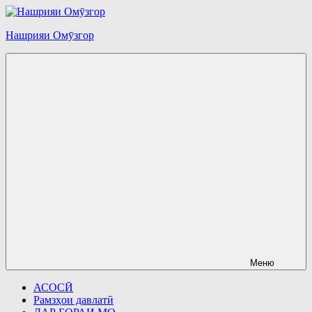
Перейти
к
Нашрияи Омӯзгор
содержимому
Меню
АСОСӢ
Рамзҳои давлатӣ