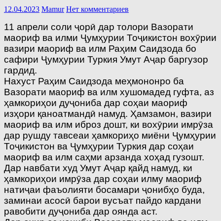
12.04.2023
Mamur
Нет комментариев
11 апрели соли ҷорӣ дар толори Вазорати
маориф ва илми Ҷумҳурии Тоҷикистон вохӯрии
вазири маориф ва илм Раҳим Саидзода бо
сафири Ҷумҳурии Туркия Умут Аҷар баргузор
гардид.
Нахуст Раҳим Саидзода меҳмононро ба
Вазорати маориф ва илм хушомадед гуфта, аз
ҳамкориҳои дуҷониба дар соҳаи маориф
изҳори қаноатмандӣ намуд. Ҳамзамон, вазири
маориф ва илм иброз дошт, ки вохӯрии имрӯза
дар рушду тавсеаи ҳамкориҳо миёни Ҷумҳурии
Тоҷикистон ва Ҷумҳурии Туркия дар соҳаи
маориф ва илм саҳми арзанда хоҳад гузошт.
Дар навбати худ Умут Аҷар қайд намуд, ки
ҳамкориҳои имрӯза дар соҳаи илму маориф
натиҷаи фаъолияти босамари ҷонибҳо буда,
заминаи асосӣ барои вусъат пайдо кардани
равобити дуҷониба дар оянда аст.