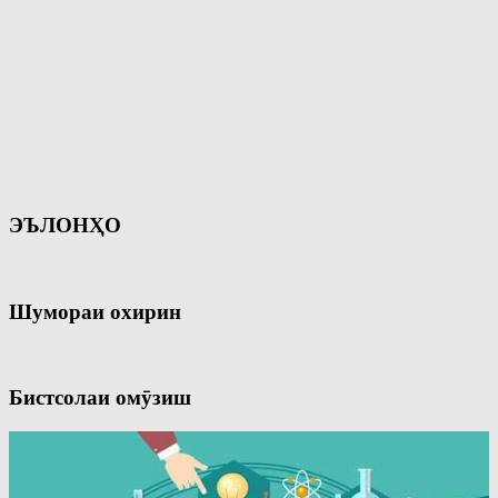
ЭЪЛОНҲО
Шумораи охирин
Бистсолаи омӯзиш