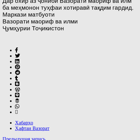
Дар охир аз ҷониби Вазорати маориф ва илм
ба меҳмонон туҳфаи хотиравӣ тақдим гардид.
Маркази матбуоти
Вазорати маориф ва илми
Ҷумҳурии Тоҷикистон
Хабарҳо
Ҳафтаи Вазорат
Навигация
Предыдущая запись