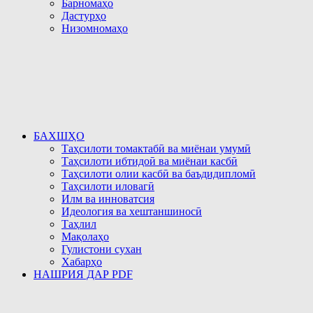
Барномаҳо
Дастурҳо
Низомномаҳо
БАХШҲО
Таҳсилоти томактабӣ ва миёнаи умумӣ
Таҳсилоти ибтидоӣ ва миёнаи касбӣ
Таҳсилоти олии касбӣ ва баъдидипломӣ
Таҳсилоти иловагӣ
Илм ва инноватсия
Идеология ва хештаншиносӣ
Таҳлил
Мақолаҳо
Гулистони сухан
Хабарҳо
НАШРИЯ ДАР PDF