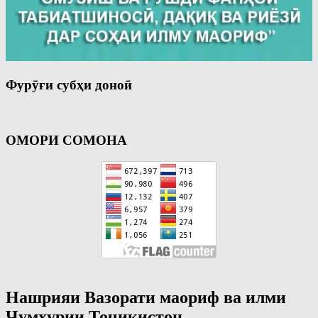
Фурӯғи субҳи доноӣ
ОМОРИ СОМОНА
Нашрияи Вазорати маориф ва илми
Ҷумҳурии Тоҷикистон