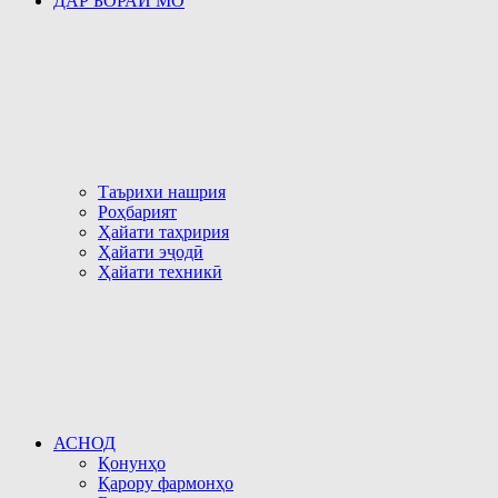
ДАР БОРАИ МО
Таърихи нашрия
Роҳбарият
Ҳайати таҳририя
Ҳайати эҷодӣ
Ҳайати техникӣ
АСНОД
Қонунҳо
Қарору фармонҳо