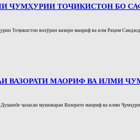
МИ ҶУМҲУРИИ ТОҶИКИСТОН БО С
мҳурии Тоҷикистон вохӯрии вазири маориф ва илм Раҳим Саидзо
И ВАЗОРАТИ МАОРИФ ВА ИЛМИ Ҷ
 Душанбе ҷаласаи мушовараи Вазорати маориф ва илми Ҷумҳурии