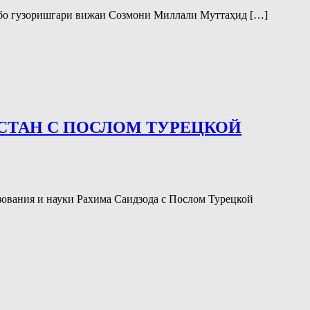
а бо гузоришгари вижаи Созмони Миллали Муттаҳид […]
СТАН С ПОСЛОМ ТУРЕЦКОЙ
азования и науки Рахима Саидзода с Послом Турецкой