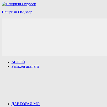
Перейти
к
Нашрияи Омӯзгор
содержимому
АСОСӢ
Рамзҳои давлатӣ
ДАР БОРАИ МО