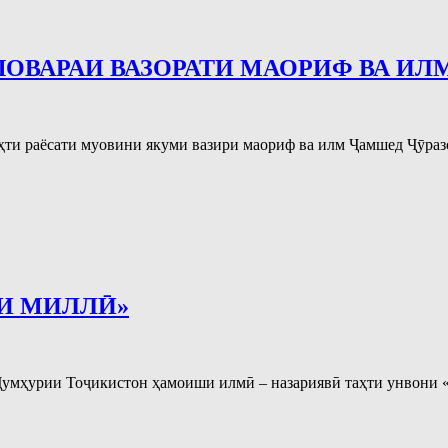
ВАРАИ ВАЗОРАТИ МАОРИФ ВА ИЛМ
аҳти раёсати муовини якуми вазири маориф ва илм Ҷамшед Ҷӯраз
И МИЛЛӢ»
 Ҷумҳурии Тоҷикистон ҳамоиши илмӣ – назариявӣ таҳти унвони 