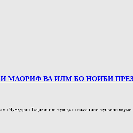
И МАОРИФ ВА ИЛМ БО НОИБИ ПРЕ
 илми Ҷумҳурии Тоҷикистон мулоқоти нахустини муовини якуми