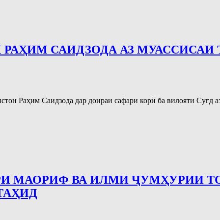
 РАҲИМ САИДЗОДА АЗ МУАССИСАИ
стон Раҳим Саидзода дар доираи сафари корӣ ба вилояти Суғд 
РИ МАОРИФ ВА ИЛМИ ҶУМҲУРИИ Т
ТАҲИД