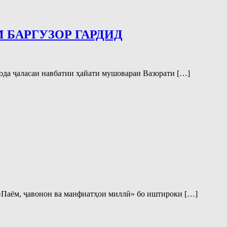
 БАРГУЗОР ГАРДИД
ода ҷаласаи навбатии ҳайати мушовараи Вазорати […]
«Паём, ҷавонон ва манфиатҳои миллӣ» бо иштироки […]