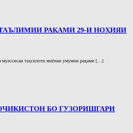
 ТАЪЛИМИИ РАҚАМИ 29-И НОҲИЯИ
аз муассисаи таҳсилоти миёнаи умумии рақами […]
ОҶИКИСТОН БО ГУЗОРИШГАРИ