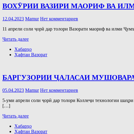
ВОХӮРИИ ВАЗИРИ МАОРИФ ВА ИЛ
12.04.2023
Mamur
Нет комментариев
11 апрели соли ҷорӣ дар толори Вазорати маориф ва илми Ҷу
Читать далее
Хабарҳо
Ҳафтаи Вазорат
БАРГУЗОРИИ ҶАЛАСАИ МУШОВАРА
05.04.2023
Mamur
Нет комментариев
5-уми апрели соли ҷорӣ дар толори Коллеҷи технологии шаҳри
[…]
Читать далее
Хабарҳо
Ҳафтаи Вазорат