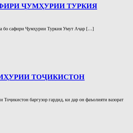
АФИРИ ҶУМҲУРИИ ТУРКИЯ
да бо сафири Ҷумҳурии Туркия Умут Аҷар […]
УМҲУРИИ ТОҶИКИСТОН
 Тоҷикистон баргузор гардид, ки дар он фаъолияти вазорат