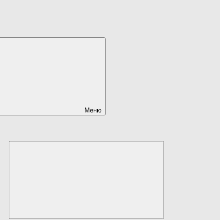
Меню
Развернуть
дочернее
меню