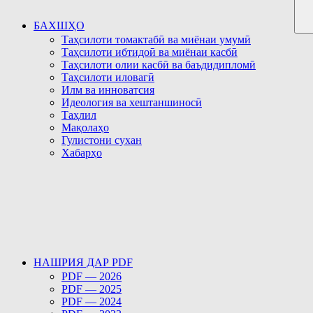
БАХШҲО
Таҳсилоти томактабӣ ва миёнаи умумӣ
Таҳсилоти ибтидоӣ ва миёнаи касбӣ
Таҳсилоти олии касбӣ ва баъдидипломӣ
Таҳсилоти иловагӣ
Илм ва инноватсия
Идеология ва хештаншиносӣ
Таҳлил
Мақолаҳо
Гулистони сухан
Хабарҳо
НАШРИЯ ДАР PDF
PDF — 2026
PDF — 2025
PDF — 2024