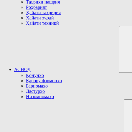
Таърихи нашрия
Роҳбарият
Ҳайати таҳририя
Ҳайати эҷодӣ
Ҳайати техникӣ
АСНОД
Қонунҳо
Қарору фармонҳо
Барномаҳо
Дастурҳо
Низомномаҳо