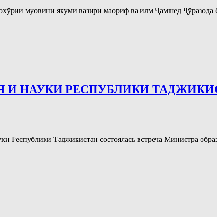
 вохӯрии муовини якуми вазири маориф ва илм Ҷамшед Ҷӯразод
Я И НАУКИ РЕСПУБЛИКИ ТАДЖИКИ
науки Республики Таджикистан состоялась встреча Министра обр