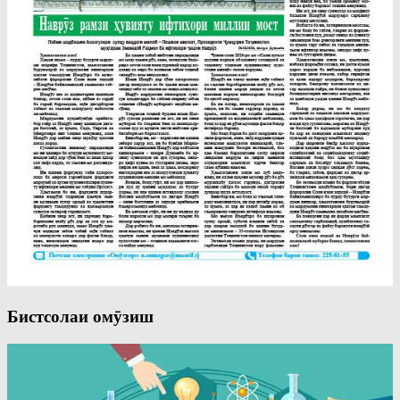
Бистсолаи омӯзиш