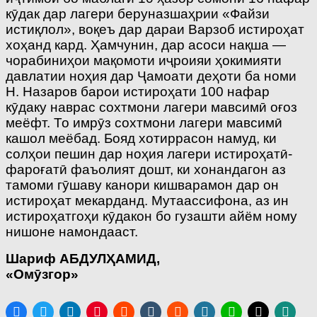
кӯдак дар лагери беруназшаҳрии «Файзи
истиқлол», воқеъ дар дараи Варзоб истироҳат
хоҳанд кард. Ҳамчунин, дар асоси нақша —
чорабиниҳои мақомоти иҷроияи ҳокимияти
давлатии ноҳия дар Ҷамоати деҳоти ба номи
Н. Назаров барои истироҳати 100 нафар
кӯдаку наврас сохтмони лагери мавсимӣ оғоз
меёфт. То имрӯз сохтмони лагери мавсимӣ
кашол меёбад. Бояд хотиррасон намуд, ки
солҳои пешин дар ноҳия лагери истироҳатӣ-
фароғатӣ фаъолият дошт, ки хонандагон аз
тамоми гӯшаву канори кишварамон дар он
истироҳат мекарданд. Мутаассифона, аз ин
истироҳатгоҳи кӯдакон бо гузашти айём ному
нишоне намондааст.
Шариф АБДУЛ
Ҳ
АМИД,
«Ом
ӯ
згор»