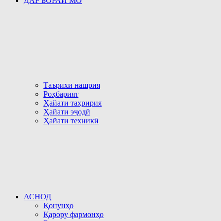
ДАР БОРАИ МО
Таърихи нашрия
Роҳбарият
Ҳайати таҳририя
Ҳайати эҷодӣ
Ҳайати техникӣ
АСНОД
Қонунҳо
Қарору фармонҳо