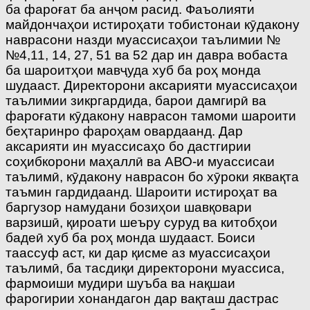
ба фароғат ба анҷом расид. Фаъолияти
майдончаҳои истироҳати тобистонаи кӯдакону
наврасони назди муассисаҳои таълимии №
№4,11, 14, 27, 51 ва 52 дар ин давра вобаста
ба шароитҳои мавҷуда хуб ба роҳ монда
шудааст. Директорони аксарияти муассисаҳои
таълимии зикргардида, барои дамгирӣ ва
фароғати кӯдакону наврасон тамоми шароити
беҳтаринро фароҳам овардаанд. Дар
аксарияти ин муассисаҳо бо дастгирии
соҳибкорони маҳаллӣ ва АВО-и муассисаи
таълимӣ, кӯдакону наврасон бо хӯроки яквақта
таъмин гардидаанд. Шароити истироҳат ва
баргузор намудани бозиҳои шавқовари
варзишӣ, қироати шеъру суруд ва китобҳои
бадеӣ хуб ба роҳ монда шудааст. Боиси
таассуф аст, ки дар қисме аз муассисаҳои
таълимӣ, ба тасдиқи директорони муассиса,
фармоиши мудири шуъба ва нақшаи
фарогирии хонандагон дар вақташ дастрас