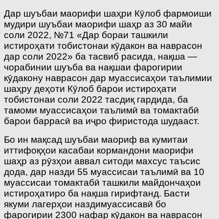
Дар шуъбаи маорифи шаҳри Кӯлоб фармоиши
мудири шуъбаи маорифи шаҳр аз 30 майи
соли 2022, №71 «Дар бораи ташкили
истироҳати тобистонаи кӯдакон ва наврасон
дар соли 2022» ба тасвиб расида, нақша —
чорабинии шуъба ва нақшаи фарогирии
кӯдакону наврасон дар муассисаҳои таълимии
шаҳру деҳоти Кӯлоб барои истироҳати
тобистонаи соли 2022 тасдиқ гардида, ба
тамоми муассисаҳои таълимӣ ва томактабӣ
барои баррасӣ ва иҷро фиристода шудааст.
Бо ин мақсад шуъбаи маориф ва кумитаи
иттифоқҳои касабаи кормандони маорифи
шаҳр аз рӯзҳои аввал ситоди махсус таъсис
дода, дар назди 55 муассисаи таълимӣ ва 10
муассисаи томактабӣ ташкили майдончаҳои
истироҳатиро ба нақша гирифтанд. Басти
якуми лагерҳои наздимуассисавӣ бо
фарогирии 2300 нафар кӯдакон ва наврасон