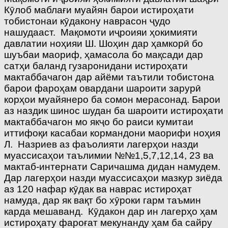
Кӯлоб маблағи муайян барои истироҳати
тобистонаи кӯдакону наврасон ҷудо
нашудааст. Мақомоти иҷроияи ҳокимияти
давлатии ноҳияи Ш. Шоҳин дар ҳамкорӣ бо
шуъбаи маориф, ҳамасола бо мақсади дар
сатҳи баланд гузаронидани истироҳати
мактаббачагон дар айёми таътили тобистона
барои фароҳам овардани шароити зарурӣ
корҳои муайянеро ба сомон мерасонад. Барои
аз наздик шинос шудан ба шароити истироҳати
мактаббачагон мо якҷо бо раиси кумитаи
иттифоқи касабаи кормандони маорифи ноҳия
Л. Назриев аз фаъолияти лагерҳои назди
муассисаҳои таълимии №№1,5,7,12,14, 23 ва
мактаб-интернати Саричашма дидан намудем.
Дар лагерҳои назди муассисаҳои мазкур зиёда
аз 120 нафар кӯдак ва наврас истироҳат
намуда, дар як вақт бо хӯроки гарм таъмин
карда мешаванд. Кӯдакон дар ин лагерҳо ҳам
истироҳату фароғат мекунанду ҳам ба сайру