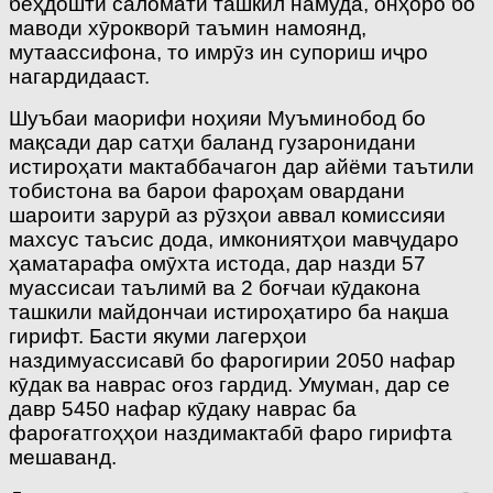
беҳдошти саломатӣ ташкил намуда, онҳоро бо
маводи хӯрокворӣ таъмин намоянд,
мутаассифона, то имрӯз ин супориш иҷро
нагардидааст.
Шуъбаи маорифи ноҳияи Муъминобод бо
мақсади дар сатҳи баланд гузаронидани
истироҳати мактаббачагон дар айёми таътили
тобистона ва барои фароҳам овардани
шароити зарурӣ аз рӯзҳои аввал комиссияи
махсус таъсис дода, имкониятҳои мавҷударо
ҳаматарафа омӯхта истода, дар назди 57
муассисаи таълимӣ ва 2 боғчаи кӯдакона
ташкили майдончаи истироҳатиро ба нақша
гирифт. Басти якуми лагерҳои
наздимуассисавӣ бо фарогирии 2050 нафар
кӯдак ва наврас оғоз гардид. Умуман, дар се
давр 5450 нафар кӯдаку наврас ба
фароғатгоҳҳои наздимактабӣ фаро гирифта
мешаванд.