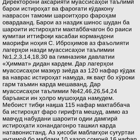
Директорони аксарияти муассисаҳои таълимӣ
барои истироҳат ва фароғати кӯдакону
наврасон тамоми шароитҳоро фароҳам
овардаанд. Барои аз наздик шинос шудан ба
шароити истироҳати мактаббачагон бо раиси
кумитаи иттифоқи касабаи кормандони
маорифи ноҳия С. Иброҳимов аз фаъолияти
лагерҳои назди муассисаҳои таълимии
№1,2,3,14,18,30 ва гимназияи давлатии
«Ҳиммат» дидан кардем. Дар лагерҳои
муассисаҳои мазкур зиёда аз 120 нафар кӯдак
ва наврас истироҳат намуда, як вақт бо хӯроки
гарм таъмин карда мешаванд. Дар
муассисаҳои таълимии №42,46,26,54,24
баръакси ин ҳолро мушоҳида намудем.
Мебоист тибқи нақша 115 нафар мактаббача
ба истироҳат фаро гирифта мешуд, аммо аз
мавҷуд набудани шароити одии дамгирӣ
истироҳати хонандагонро ташкил карда
натавонистанд. Аз ҳисоби маблағҳои суғуртаи
иҷтимоӣ бо маблағи 10 ҳазор сомонӣ 16 нафар