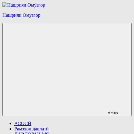
Перейти
к
Нашрияи Омӯзгор
содержимому
Меню
АСОСӢ
Рамзҳои давлатӣ