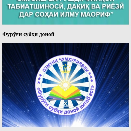
Фурӯғи субҳи доноӣ