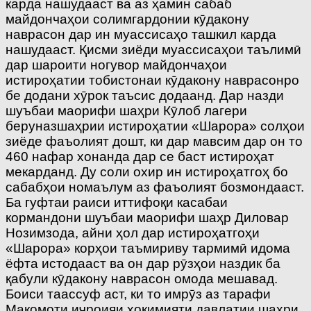
карда нашудааст ва аз ҳамин сабаб
майдончаҳои солимгардонии кӯдакону
наврасон дар ин муассисаҳо ташкил карда
нашудааст. Қисми зиёди муассисаҳои таълимӣ
дар шароити ногувор майдончаҳои
истироҳатии тобистонаи кӯдакону наврасонро
бе додани хӯрок таъсис додаанд. Дар назди
шуъбаи маорифи шаҳри Кӯлоб лагери
беруназшаҳрии истироҳатии «Шарора» солҳои
зиёде фаъолият дошт, ки дар мавсим дар он то
460 нафар хонанда дар се баст истироҳат
мекарданд. Ду соли охир ин истироҳатгоҳ бо
сабабҳои номаълум аз фаъолият бозмондааст.
Ба гуфтаи раиси иттифоқи касабаи
кормандони шуъбаи маорифи шаҳр Диловар
Нозимзода, айни ҳол дар истироҳатгоҳи
«Шарора» корҳои таъмириву тармимӣ идома
ёфта истодааст ва он дар рӯзҳои наздик ба
қабули кӯдакону наврасон омода мешавад.
Боиси таассуф аст, ки то имрӯз аз тарафи
Мақомоти иҷроияи ҳокимияти давлатии шаҳри