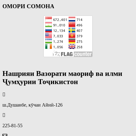
ОМОРИ СОМОНА
Нашрияи Вазорати маориф ва илми
Ҷумҳурии Тоҷикистон
ш.Душанбе, кӯчаи Айнӣ-126
225-81-55