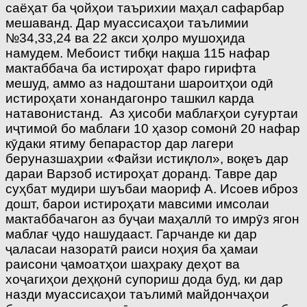
саёҳат ба ҷойҳои таърихии маҳал сафарбар
мешаванд. Дар муассисаҳои таълимии
№34,33,24 ва 22 акси ҳолро мушоҳида
намудем. Мебоист тибқи нақша 115 нафар
мактаббача ба истироҳат фаро гирифта
мешуд, аммо аз надоштани шароитҳои одӣ
истироҳати хонандагонро ташкил карда
натавонистанд. Аз ҳисоби маблағҳои суғуртаи
иҷтимоӣ бо маблағи 10 ҳазор сомонӣ 20 нафар
кӯдаки ятиму бепарастор дар лагери
беруназшаҳрии «Файзи истиқлол», воқеъ дар
дараи Варзоб истироҳат доранд. Тавре дар
суҳбат мудири шуъбаи маориф А. Исоев иброз
дошт, барои истироҳати мавсими имсолаи
мактаббачагон аз буҷаи маҳаллӣ то имрӯз ягон
маблағ ҷудо нашудааст. Гарчанде ки дар
ҷаласаи назоратӣ раиси ноҳия ба ҳамаи
раисони ҷамоатҳои шаҳраку деҳот ва
хоҷагиҳои деҳқонӣ супориш дода буд, ки дар
назди муассисаҳои таълимӣ майдончаҳои