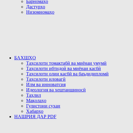
Барномаҳо
Дастурҳо
Низомномаҳо
БАХШҲО
Таҳсилоти томактабӣ ва миёнаи умумӣ
Таҳсилоти ибтидоӣ ва миёнаи касбӣ
Таҳсилоти олии касбӣ ва баъдидипломӣ
Таҳсилоти иловагӣ
Илм ва инноватсия
Идеология ва хештаншиносӣ
Таҳлил
Мақолаҳо
Гулистони сухан
Хабарҳо
НАШРИЯ ДАР PDF