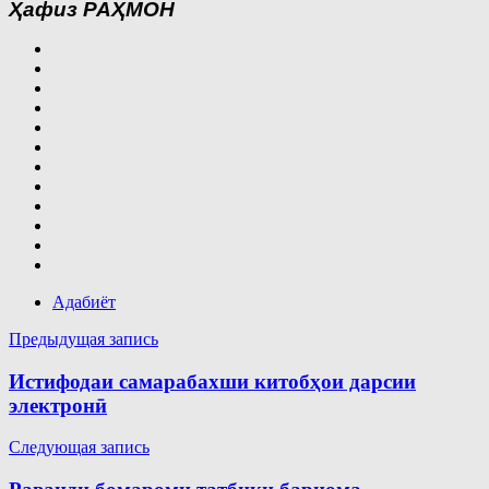
Ҳафиз РАҲМОН
Адабиёт
Навигация
Предыдущая запись
по
Истифодаи самарабахши китобҳои дарсии
записям
электронӣ
Следующая запись