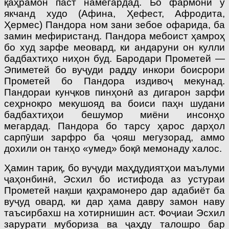
қаҳрамон паст намегардад. Бо фармони ӯ
якчанд худо (Афина, Ҳефест, Афродита,
Ҳермес) Пандора ном зани зебое офарида, ба
замин мефиристанд. Пандора мебоист ҳамроҳ
бо худ зарфе меовард, ки андаруни он кулли
бадбахтиҳо ниҳон буд. Бародари Прометей —
Эпиметей бо вуҷуди радду инкори боисрори
Прометей бо Пандора издивоҷ мекунад.
Пандораи кунҷков пинҳонӣ аз дигарон зарфи
сеҳрнокро мекушояд ва боиси паҳн шудани
бадбахтиҳои бешумор миёни инсонҳо
мегардад. Пандора бо тарсу ҳарос дарҳол
сарпӯши зарфро ба ҷояш мегузорад, аммо
дохили он танҳо «умед» боқӣ мемонаду халос.
Ҳамин тариқ, бо вуҷуди маҳдудиятҳои маълуми
ҷаҳонбинӣ, Эсхил бо истифода аз устураи
Прометей нақши қаҳрамонеро дар адабиёт ба
вуҷуд овард, ки дар ҳама давру замон наву
таъсирбахш на хотирнишин аст. Фоҷи­аи Эсхил
зарурати мубориза ва ҷаҳду талошро бар