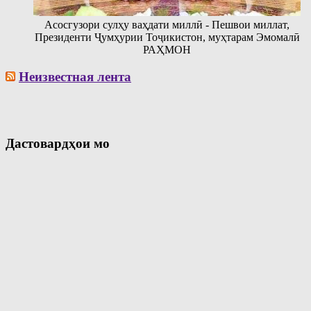
Асосгузори сулҳу ваҳдати миллӣ - Пешвои миллат,
Президенти Ҷумҳурии Тоҷикистон, муҳтарам Эмомалӣ
РАҲМОН
Неизвестная лента
Дастовардҳои мо