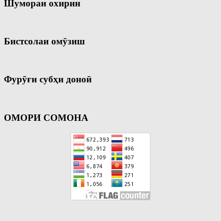
Шумораи охирин
Бистсолаи омӯзиш
Фурӯғи субҳи доноӣ
ОМОРИ СОМОНА