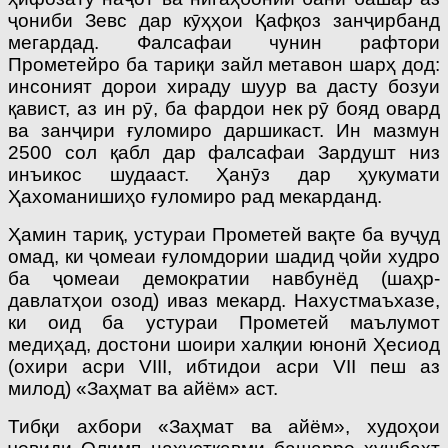
ҷониби Зевс дар кӯҳҳои Қафқоз занҷирбанд
мегардад. Фалсафаи чунин рафтори
Прометейро ба тариқи зайл метавон шарҳ дод:
инсоният дорои хираду шуур ва дасту бозуи
қавист, аз ин рӯ, ба фардои нек рӯ бояд овард
ва занҷири ғуломиро даршикаст. Ин мазмун
2500 сол қабл дар фалсафаи Зардушт низ
инъикос шудааст. Ҳанӯз дар ҳукумати
Ҳахоманишиҳо ғуломиро рад мекарданд.
Ҳамин тариқ, устураи Прометей вақте ба вуҷуд
омад, ки ҷомеаи ғуломдории шадид ҷойи худро
ба ҷомеаи демократии навбунёд (шаҳр-
давлатҳои озод) иваз мекард. Нахустмаъхазе,
ки оид ба устураи Прометей маълумот
медиҳад, достони шоири халқии юнонӣ Ҳесиод
(охири асри VIII, ибтидои асри VII пеш аз
милод) «Заҳмат ва айём» аст.
Тибқи ахбори «Заҳмат ва айём», худоҳои