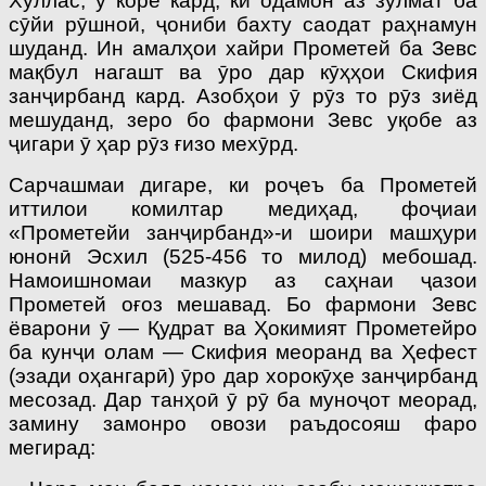
Хуллас, ӯ коре кард, ки одамон аз зулмат ба
сӯйи рӯшноӣ, ҷониби бахту саодат раҳнамун
шуданд. Ин амалҳои хайри Прометей ба Зевс
мақбул нагашт ва ӯро дар кӯҳҳои Скифия
занҷирбанд кард. Азобҳои ӯ рӯз то рӯз зиёд
мешуданд, зеро бо фармони Зевс уқобе аз
ҷигари ӯ ҳар рӯз ғизо мехӯрд.
Сарчашмаи дигаре, ки роҷеъ ба Прометей
иттилои комилтар медиҳад, фо­ҷиаи
«Прометейи занҷирбанд»-и шоири маш­ҳури
юнонӣ Эсхил (525-456 то милод) мебошад.
Намоишномаи мазкур аз саҳнаи ҷазои
Прометей оғоз мешавад. Бо фармони Зевс
ёварони ӯ — Қудрат ва Ҳокимият Прометейро
ба кунҷи олам — Скифия меоранд ва Ҳефест
(эзади оҳангарӣ) ӯро дар хорокӯҳе занҷирбанд
месозад. Дар танҳоӣ ӯ рӯ ба муноҷот меорад,
замину замонро овози раъдосояш фаро
мегирад: