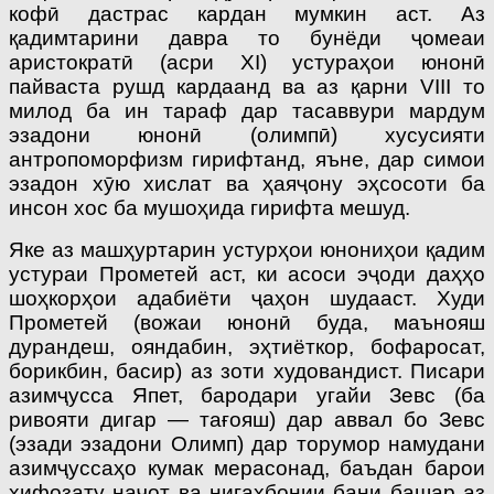
кофӣ дастрас кардан мумкин аст. Аз
қадимтарини давра то бунёди ҷомеаи
аристократӣ (асри XI) устураҳои юно­нӣ
пайваста рушд кардаанд ва аз қарни VIII то
милод ба ин тараф дар тасаввури мардум
эзадони юнонӣ (олимпӣ) хусусияти
антропоморфизм гирифтанд, яъне, дар симои
эзадон хӯю хислат ва ҳаяҷону эҳсосоти ба
инсон хос ба мушоҳида гирифта мешуд.
Яке аз машҳуртарин устурҳои юнониҳои қадим
устураи Прометей аст, ки асоси эҷоди даҳҳо
шоҳкорҳои адабиёти ҷаҳон шудааст. Худи
Прометей (вожаи юнонӣ буда, маънояш
дурандеш, ояндабин, эҳтиёткор, бофаросат,
борикбин, басир) аз зоти худовандист. Писари
азимҷусса Япет, бародари угайи Зевс (ба
ривояти дигар — тағояш) дар аввал бо Зевс
(эзади эзадони Олимп) дар торумор намудани
азимҷуссаҳо кумак мерасонад, баъдан барои
ҳифозату наҷот ва нигаҳбонии бани башар аз