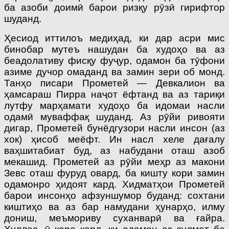
ба азоби доимӣ барои ризқу рӯзӣ гирифтор
шуданд.
Ҳесиод иттилоъ медиҳад, ки дар асри мис
бинобар мутеъ нашудан ба худоҳо ва аз
беадолативу фисқу фуҷур, одамон ба тӯфони
азиме дучор омаданд ва замин зери об монд.
Танҳо писари Прометей — Девкалион ва
ҳамсараш Пирра наҷот ёфтанд ва аз тариқи
лутфу марҳамати худоҳо ба идомаи насли
одамӣ муваффақ шуданд. Аз рӯйи ривояти
дигар, Прометей бунёдгузори насли инсон (аз
хок) ҳисоб меёфт. Ин насл хеле дағалу
ваҳшитабиат буд, аз набудани оташ азоб
мекашид. Прометей аз рӯйи меҳр аз макони
Зевс оташ фуруд овард, ба кишту кори замин
одамонро ҳидоят кард. Хидматҳои Прометей
барои инсонҳо афзуншумор буданд: сохтани
киштиҳо ва аз бар намудани ҳунарҳо, илму
дониш, меъмориву суханварӣ ва ғайра.