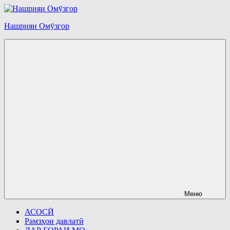
Перейти
к
Нашрияи Омӯзгор
содержимому
Меню
АСОСӢ
Рамзҳои давлатӣ