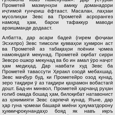
Прометей мазмунҳои амиқу доманадори
иҷтимоӣ ғунҷоиш ёфтааст. Масалан, лаҳзаи
мусолиҳаи Зевс ва Прометей асрорангез
намояд ҳам, барои тафаккур маводи
арзишманде додааст.
Албатта, дар асари бадеӣ (гирем фоҷиаи
Эсхилро) Зевс тимсоли қувваҳои ҳукмрон аст
ва Прометей аз табақаҳои поёнии ҷомеа
намояндагӣ мекунад. Прометей оқибат сирри
Зевсро ошкор мекунад ва бо ин амал ӯро наҷот
ҳам медиҳад. Дар навбати худ Зевс ба
Прометей тавассути Ҳеракл озодӣ мебахшад.
Зевс маҷбур буд, ки Прометейро озод кунад,
зеро тақдири ӯ аз тақдири қаҳрамон вобастагӣ
дошт. Бад-ин минвол, Прометей ҳарчанд руҳан
ғолиб омада бошад ҳам, билоқибат натавонист
аз ҳокимияти Зевс сарпечӣ кунад. Яъне, дар
ҳар гуна ҷомеаи башарӣ миёни ҳукуматдорону
ҳукмиҷрокунандаҳо бояд як навъ иқоъ