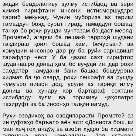
зидди беадолативу зулму истибдод ва зери
ҳимоя гирифтани инсони истисморшударо
тарғиб мекунад. Чунин мубориза аз тариқи
тамаддун бояд сурат гирад, тамаддун бошад,
танҳо бо роҳи рушди мунтазам ба даст меояд.
Прометей, агарчи ба пешакӣ тарроҳӣ шудани
тақдираш қоил бошад ҳам, беҷуръатӣ ва
хомӯшии инсонро дар рӯ ба рӯйи сарнавишт
тарафдор нест. Ӯ ба ҷазои сахт гирифтор
шуданашро донад ҳам, бо вуҷуди ин, дар роҳи
саодатёр намудани бани башар бошуурона
хидмат ба ҷо овард, роҳи пешрафт ва рушду
нумуъро нишон дод, усули аз тариқи илму
дониш ва ҳунару кор бартараф сохтани
истибдоду зулм ва торикиву ҷаҳолатро
пазируфт ва ба инсонҳо талқин намуд.
Руҳи озодихоҳ ва озодипарасти Прометей аз
ин гуфтаҳо баръало аён аст: «Дониста бош, ки
ман ҳеҷ гоҳ андӯҳ ва азоби худро ба хидмати
ғуломона иваз намекунам». Дар устураи