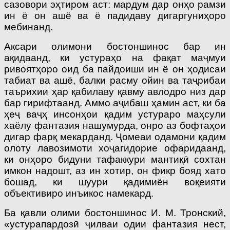
сазовори эҳтиром аст: мардум дар онҳо рамзи
ин ё он ашё ва ё падидаву дигаргуниҳоро
мебинанд.
Аксари олимони бостоншинос бар ин
ақидаанд, ки устураҳо на фақат маҷмуи
ривоятҳоро оид ба пайдоиши ин ё он ҳодисаи
табиат ва ашё, балки расму ойин ва таҷрибаи
таърихии ҳар қабилаву қавму авлодро низ дар
бар гирифтаанд. Аммо аҷибаш ҳамин аст, ки ба
ҳеҷ ваҷҳ инсонҳои қадим устураро маҳсули
хаёлу фантазия нашумурда, онро аз бофтаҳои
дигар фарқ мекарданд. Ҷомеаи одамони қадим
олоту лавозимоти хоҷагидорие офаридаанд,
ки онҳоро бидуни тафаккури мантиқӣ сохтан
имкон надошт, аз ин хотир, он фикр бояд хато
бошад, ки шуури қадимиён воқеияти
объективиро инъикос намекард.
Ба қавли олими бостоншинос И. М. Тронский,
«устурапардозӣ ҷилваи одии фантазия нест,