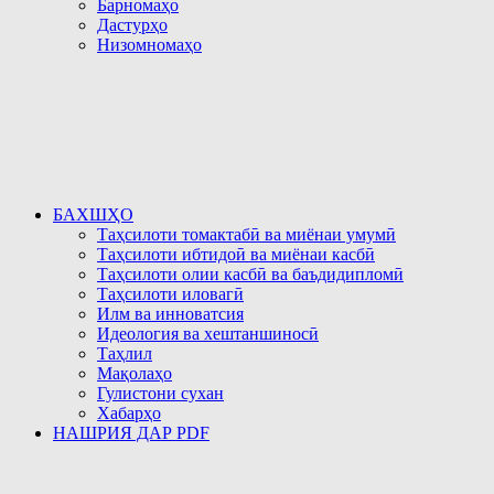
Барномаҳо
Дастурҳо
Низомномаҳо
БАХШҲО
Таҳсилоти томактабӣ ва миёнаи умумӣ
Таҳсилоти ибтидоӣ ва миёнаи касбӣ
Таҳсилоти олии касбӣ ва баъдидипломӣ
Таҳсилоти иловагӣ
Илм ва инноватсия
Идеология ва хештаншиносӣ
Таҳлил
Мақолаҳо
Гулистони сухан
Хабарҳо
НАШРИЯ ДАР PDF