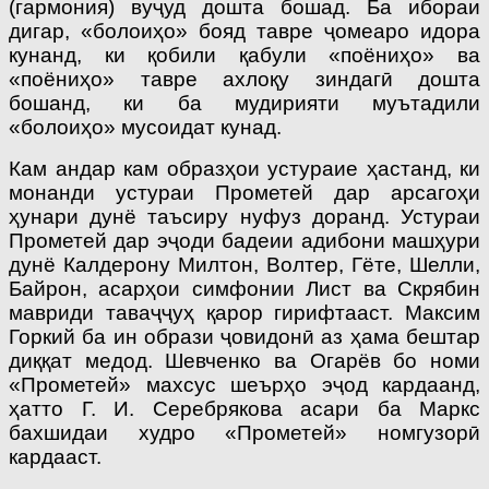
(гармония) вуҷуд дошта бошад. Ба ибораи
дигар, «болоиҳо» бояд тавре ҷомеаро идора
кунанд, ки қобили қабули «поёниҳо» ва
«поёниҳо» тавре ахлоқу зиндагӣ дошта
бошанд, ки ба мудирияти муътадили
«болоиҳо» мусоидат кунад.
Кам андар кам образҳои устураие ҳастанд, ки
монанди устураи Прометей дар арсагоҳи
ҳунари дунё таъсиру нуфуз доранд. Устураи
Прометей дар эҷоди бадеии адибони машҳури
дунё Калдерону Милтон, Волтер, Гёте, Шелли,
Байрон, асарҳои симфонии Лист ва Скрябин
мавриди таваҷҷуҳ қарор гирифтааст. Максим
Горкий ба ин образи ҷовидонӣ аз ҳама бештар
диққат медод. Шевченко ва Огарёв бо номи
«Прометей» махсус шеърҳо эҷод кардаанд,
ҳатто Г. И. Серебрякова асари ба Маркс
бахшидаи худро «Прометей» номгузорӣ
кардааст.