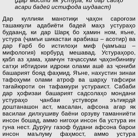
(Дар мисоли як устура, ки дар садҳо
асари бадеӣ истифода шудааст)
Дар куллияи манотиқи ҷаҳон сароғози
ташаккули адабиёти бадеӣ маҳз устураҳо
будаанд, ки дар Шарқ бо ҳамин ном, яъне,
устура (ҷамъи шикастаи арабиаш – асотир) ва
дар Ғарб бо истилоҳи миф (ҷамъаш –
мифология) корбурд мешавад. Устураҳоро,
қабл аз ҳама, ҳамчун таҷассуми ҷаҳонбиниву
сатҳи ибтидоии идроки олами ашё аз ҷониби
башарият бояд фаҳмид. Яъне, нахустин зинаи
тафоҳуми олами атроф ва шарҳу тафсири
тағайюроти он тафаккури устураист. Сабаби
дар ҳофизаи башарият садсолаҳо мондани
устураҳо ҷанбаи устувори эътиқодӣ
доштанашон аст, масалан, афсона агар як
василаи дилхушиву баёни орзуву таманниёти
инсон бошад, аммо нигоҳи инсон ба устура ин
гуна нест. Дурӯғу газоф будани афсона барои
инсон маълуму фаҳмост, аммо устура