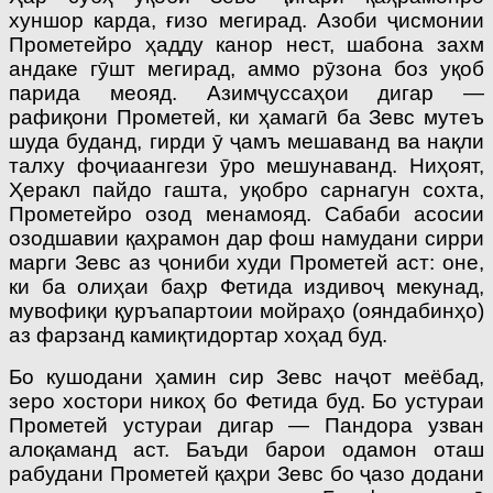
хуншор карда, ғизо мегирад. Азоби ҷисмонии
Прометейро ҳадду канор нест, шабона захм
андаке гӯшт мегирад, аммо рӯзона боз уқоб
парида меояд. Азимҷуссаҳои дигар —
рафиқони Прометей, ки ҳамагӣ ба Зевс мутеъ
шуда буданд, гирди ӯ ҷамъ мешаванд ва нақли
талху фоҷиаангези ӯро мешунаванд. Ниҳоят,
Ҳеракл пайдо гашта, уқобро сарнагун сохта,
Прометейро озод менамояд. Сабаби асосии
озодшавии қаҳрамон дар фош намудани сирри
марги Зевс аз ҷониби худи Прометей аст: оне,
ки ба олиҳаи баҳр Фетида издивоҷ мекунад,
мувофиқи қуръапартоии мойраҳо (ояндабинҳо)
аз фарзанд камиқтидортар хоҳад буд.
Бо кушодани ҳамин сир Зевс наҷот меёбад,
зеро хостори никоҳ бо Фетида буд. Бо устураи
Прометей устураи дигар — Пандора узван
алоқаманд аст. Баъди барои одамон оташ
рабудани Прометей қаҳри Зевс бо ҷазо додани