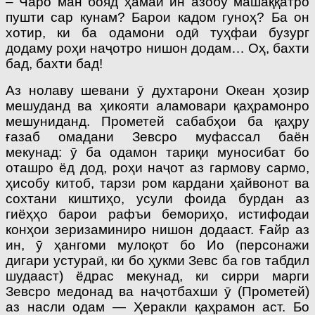
– Чаро ман бояд ҳамаи ин азобу машаққатро
пушти сар кунам? Барои кадом гуноҳ? Ба он
хотир, ки ба одамони одӣ туҳфаи бузург
додаму роҳи наҷотро нишон додам… Оҳ, бахти
бад, бахти бад!
Аз нолаву шевани ӯ духтарони Океан ҳозир
мешуданд ва ҳикояти аламовари қаҳрамонро
мешуниданд. Прометей сабабҳои ба қаҳру
ғазаб омадани Зевсро муфассал баён
мекунад: ӯ ба одамон тариқи муносибат бо
оташро ёд дод, роҳи наҷот аз гармову сармо,
ҳисобу китоб, тарзи ром кардани ҳайвонот ва
сохтани киштиҳо, усули фоида бурдан аз
гиёҳҳо барои рафъи бемориҳо, истифодаи
конҳои зеризаминиро нишон додааст. Ғайр аз
ин, ӯ ҳангоми мулоқот бо Ио (персонажи
дигари устураӣ, ки бо ҳукми Зевс ба гов табдил
шудааст) ёдрас мекунад, ки сирри марги
Зевсро медонад ва наҷотбахши ӯ (Прометей)
аз насли одам — Ҳеракли қаҳрамон аст. Бо