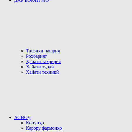
ДАР БОРАИ МО
Таърихи нашрия
Роҳбарият
Ҳайати таҳририя
Ҳайати эҷодӣ
Ҳайати техникӣ
АСНОД
Қонунҳо
Қарору фармонҳо