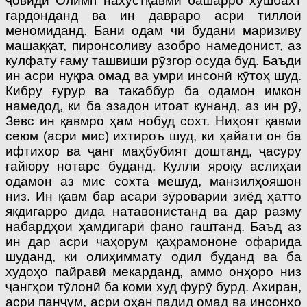
ҷовиди Олимп нахустқавми башарро хушбахт
гардонданд ва ин давраро асри тиллоӣ
меномиданд. Бани одам чӣ будани маризиву
машаққат, пиронсоливу азобро намедонист, аз
кулфату ғаму ташвиши рӯзгор осуда буд. Баъди
ин асри нуқра омад ва умри инсонӣ кӯтоҳ шуд.
Кибру ғурур ва такаббур ба одамон имкон
намедод, ки ба эзадон итоат кунанд, аз ин рӯ,
Зевс ин қавмро ҳам нобуд сохт. Ниҳоят қавми
сеюм (асри мис) ихтироъ шуд, ки ҳайати он ба
ифтихор ва ҷанг маҳбубият доштанд, ҷасуру
ғайюру нотарс буданд. Кулли яроқу аслиҳаи
одамон аз мис сохта мешуд, манзилҳояшон
низ. Ин қавм бар асари зӯроварии зиёд ҳатто
якдигарро дида натавонистанд ва дар разму
набардҳои ҳамдигарӣ фано гаштанд. Баъд аз
ин дар асри чаҳорум қаҳрамононе офарида
шуданд, ки олиҳиммату одил буданд ва ба
худоҳо пайравӣ мекарданд, аммо онҳоро низ
ҷангҳои тӯлонӣ ба коми худ фурӯ бурд. Ахиран,
асри панҷум, асри оҳан падид омад ва инсонҳо