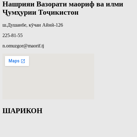
Нашрияи Вазорати маориф ва илми
Ҷумҳурии Тоҷикистон
ш.Душанбе, кӯчаи Айнӣ-126
225-81-55
n.omuzgor@maorif.tj
ШАРИКОН