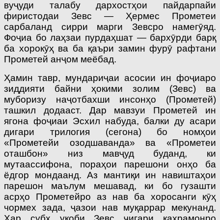
вуҷуди талабу дархостҳои пайдарпайи
фиристодаи Зевс — Ҳермес Прометеи
сарбаланд сирри марги Зевсро намегӯяд.
Фоҷиа бо лаҳзаи пурдаҳшат — бархӯрди барқ
ба хорокӯҳ ва ба қаъри замин фурӯ рафтани
Прометей анҷом меёбад.
Ҳамин тавр, мундариҷаи асосии ин фоҷиаро
зиддияти байни ҳокими золим (Зевс) ва
муборизу наҷотбахши инсонҳо (Прометей)
ташкил додааст. Дар мавзуи Прометей ин
ягона фоҷиаи Эсхил набуда, балки ду асари
дигари трилогия (сегона) бо номҳои
«Прометейи озодшаванда» ва «Прометеи
оташбон» низ мавҷуд буданд, ки
мутаассифона, пораҳои парешони онҳо ба
ёдгор мондаанд. Аз мантиқи ин навиштаҳои
парешон маълум мешавад, ки бо гузашти
асрҳо Прометейро аз нав ба хоросанги кӯҳ
чормех зада, ҷазои нав муқаррар мекунанд.
Ҳар субҳ уқоби Зевс ҷигари қаҳрамонро