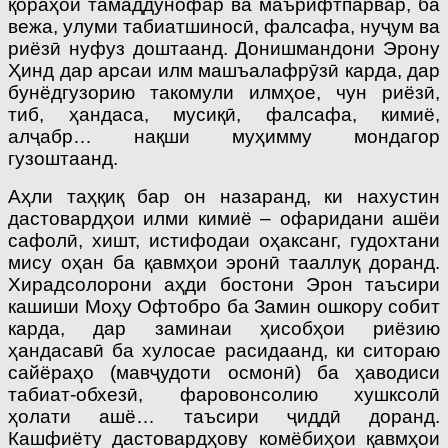
қораҳои тамаддунофар ва маърифтпарвар, ба
вежа, улуми табиатшиносӣ, фалсафа, нуҷум ва
риёзӣ нуфуз доштаанд. Донишмандони Эрону
Ҳинд дар арсаи илм машъалафрӯзӣ карда, дар
бунёдгузорию такомули илмҳое, чун риёзӣ,
тиб, ҳандаса, мусиқӣ, фалсафа, кимиё,
алҷабр… нақши муҳимму мондагор
гузоштаанд.
Аҳли таҳқиқ бар он назаранд, ки нахустин
дастовардҳои илми кимиё – офаридани ашёи
сафолӣ, хишт, истифодаи оҳаксанг, гудохтани
мису оҳан ба қавмҳои эронӣ тааллуқ доранд.
Хирадсолорони аҳди бостони Эрон таъсири
кашиши Моҳу Офтобро ба Замин ошкору собит
карда, дар заминаи ҳисобҳои риёзию
ҳандасавӣ ба хулосае расидаанд, ки ситораю
сайёраҳо (мавҷудоти осмонӣ) ба ҳаводиси
табиат-обхезӣ, фаровонсолию хушксолӣ
ҳолати ашё… таъсири ҷиддӣ доранд.
Кашфиёту дастовардҳову комёбиҳои қавмҳои