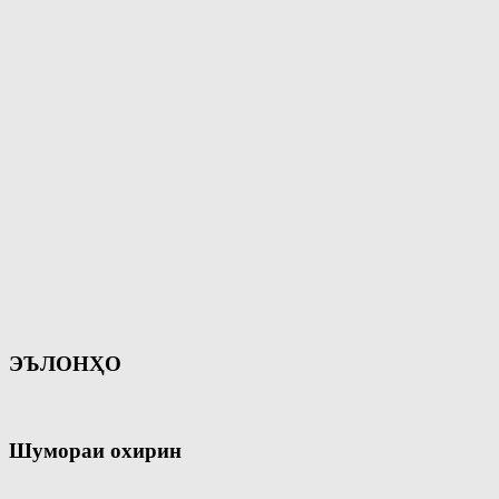
ЭЪЛОНҲО
Шумораи охирин