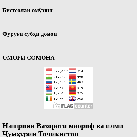
Бистсолаи омӯзиш
Фурӯғи субҳи доноӣ
ОМОРИ СОМОНА
Нашрияи Вазорати маориф ва илми
Ҷумҳурии Тоҷикистон