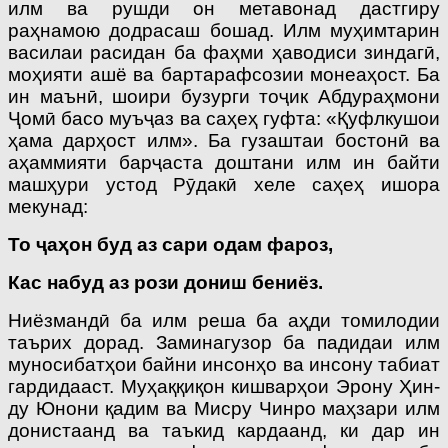
илм ва рушди он метавонад дастгиру
раҳнамою додрасаш бошад. Илм муҳимтарин
василаи расидан ба фаҳми ҳаводиси зиндагӣ,
моҳияти ашё ва бартарафсозии монеаҳост. Ба
ин маънӣ, шоири бузурги тоҷик Абдураҳмони
Ҷомӣ басо муъҷаз ва саҳеҳ гуфта: «Қуфлкушои
ҳама дарҳост илм». Ба гузаштаи бостонӣ ва
аҳаммияти барҷаста доштани илм ин байти
машҳури устод Рӯдакӣ хеле саҳеҳ ишора
мекунад:
То ҷаҳон буд аз сари одам фароз,
Кас набуд аз рози дониш бениёз.
Ниёзмандӣ ба илм реша ба аҳди томилодии
таърих дорад. Заминагузор ба падидаи илм
муносибатҳои байни инсонҳо ва инсону табиат
гардидааст. Муҳаққиқон кишварҳои Эрону Ҳин­
ду Юнони қадим ва Мисру Чинро маҳзари илм
донистаанд ва таъкид кардаанд, ки дар ин