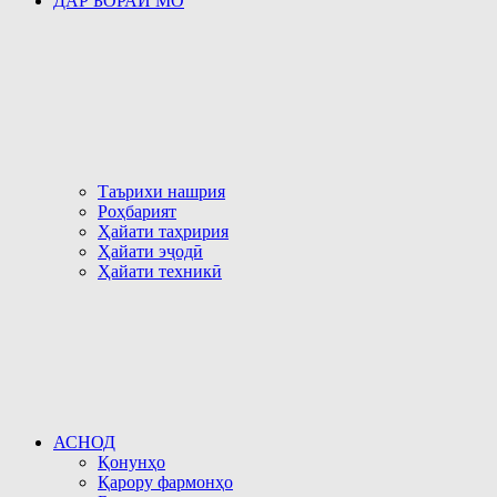
ДАР БОРАИ МО
Таърихи нашрия
Роҳбарият
Ҳайати таҳририя
Ҳайати эҷодӣ
Ҳайати техникӣ
АСНОД
Қонунҳо
Қарору фармонҳо