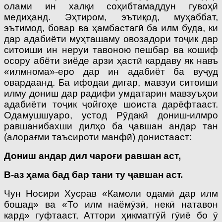
олами ин халқи соҳибтамаддун гувоҳӣ
медиҳанд. Эҳтиром, эътиқод, муҳаббат,
эътимод, бовар ва ҳамбастагӣ ба илм буда, ки
дар адабиёти муҳташаму овозадори тоҷик дар
ситоиши ин неруи тавоною пешбар ва кошиф
осору абёти зиёде арзи ҳастӣ кардаву як навъ
«илмнома»-еро дар ин адабиёт ба вуҷуд
овардаанд. Ба ифодаи дигар, мавзуи ситоиши
илму дониш дар радифи умдатарин мавзуъҳои
адабиёти тоҷик ҷойгоҳе шоиста дарёфтааст.
Одамушшуаро, устод Рӯдакӣ дониш-илмро
равшанибахши дилҳо ба ҷавшан андар тан
(алорағми таъсироти манфӣ) донистааст:
Дониш андар дил чароғи равшан аст,
В-аз ҳама бад бар тани ту ҷавшан аст.
Чун Носири Хусрав «Камоли одамӣ дар илм
бошад» ва «То илм наёмӯзӣ, некӣ натавон
кард» гуфтааст, Аттори ҳикматгӯй гӯиё бо ӯ