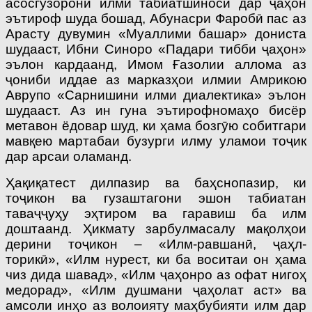
асосгузорони илми табиатшиносӣ дар ҷаҳон
эътироф шуда бошад, Абунасри Фаробӣ пас аз
Арасту дувумин «Муаллими башар» дониста
шудааст, Ибни Синоро «Падари тибби ҷаҳон»
эълон кардаанд, Имом Ғазолии аллома аз
ҷониби иддае аз марказҳои илмии Амрикою
Аврупо «Сарнишини илми диалектика» эълон
шудааст. Аз ин гуна эътирофномаҳо бисёр
метавон ёдовар шуд, ки ҳама бозгӯю собитгари
мавқею мартабаи бузурги илму уламои тоҷик
дар арсаи оламанд.
Ҳақиқатест дилпазир ва баҳснопазир, ки
тоҷикон ва гузаштагони эшон табиатан
таваҷҷуҳу эҳтиром ва гаравиш ба илм
доштаанд. Ҳикмату зарбулмасалу мақолҳои
дерини тоҷикон – «Илм-равшанӣ, ҷаҳл-
торикӣ», «Илм нурест, ки ба воситаи он ҳама
чиз дида шавад», «Илм ҷаҳонро аз офат нигоҳ
медорад», «Илм душмани ҷаҳолат аст» ва
амсоли инҳо аз волоияту маҳбубияти илм дар