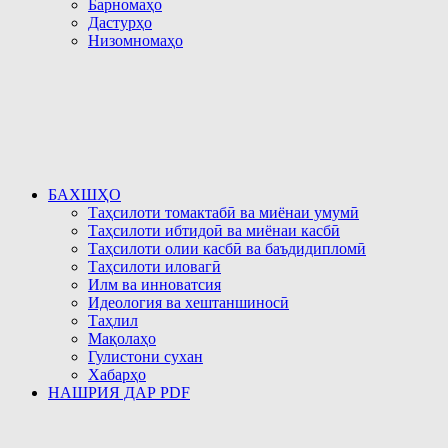
Барномаҳо
Дастурҳо
Низомномаҳо
БАХШҲО
Таҳсилоти томактабӣ ва миёнаи умумӣ
Таҳсилоти ибтидоӣ ва миёнаи касбӣ
Таҳсилоти олии касбӣ ва баъдидипломӣ
Таҳсилоти иловагӣ
Илм ва инноватсия
Идеология ва хештаншиносӣ
Таҳлил
Мақолаҳо
Гулистони сухан
Хабарҳо
НАШРИЯ ДАР PDF