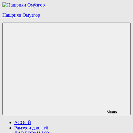
Перейти
к
Нашрияи Омӯзгор
содержимому
Меню
АСОСӢ
Рамзҳои давлатӣ