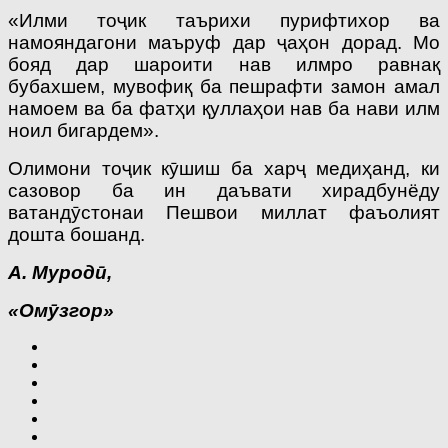
«Илми тоҷик таърихи пурифтихор ва
намояндагони маъруф дар ҷаҳон дорад. Мо
бояд дар шароити нав илмро равнақ
бубахшем, мувофиқ ба пешрафти замон амал
намоем ва ба фатҳи қуллаҳои нав ба нави илм
ноил бигардем».
Олимони тоҷик кӯшиш ба харҷ медиҳанд, ки
сазовор ба ин даъвати хирадбунёду
ватандӯстонаи Пешвои миллат фаъолият
дошта бошанд.
А. Муродӣ,
«Омӯзгор»