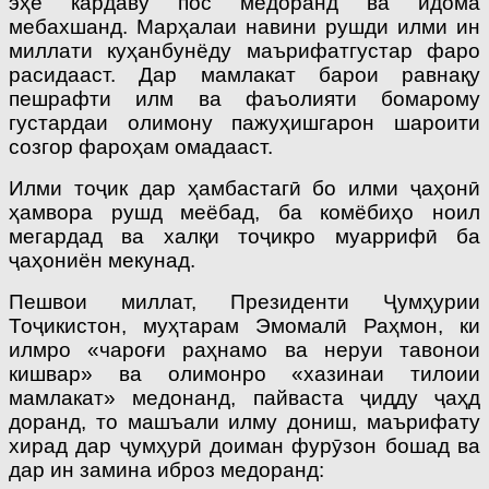
эҳё кардаву пос медоранд ва идома
мебахшанд. Марҳалаи навини рушди илми ин
миллати куҳанбунёду маърифатгустар фаро
расидааст. Дар мамлакат барои равнақу
пешрафти илм ва фаъолияти бомарому
густардаи олимону пажуҳишгарон шароити
созгор фароҳам омадааст.
Илми тоҷик дар ҳамбастагӣ бо илми ҷаҳонӣ
ҳамвора рушд меёбад, ба ком­ёбиҳо ноил
мегардад ва халқи тоҷикро муаррифӣ ба
ҷаҳониён мекунад.
Пешвои миллат, Президенти Ҷумҳурии
Тоҷикистон, муҳтарам Эмомалӣ Раҳмон, ки
илмро «чароғи раҳнамо ва неруи тавонои
кишвар» ва олимонро «хазинаи тилоии
мамлакат» медонанд, пайвас­та ҷидду ҷаҳд
доранд, то машъали илму дониш, маърифату
хирад дар ҷумҳурӣ доиман фурӯзон бошад ва
дар ин замина иброз медоранд: