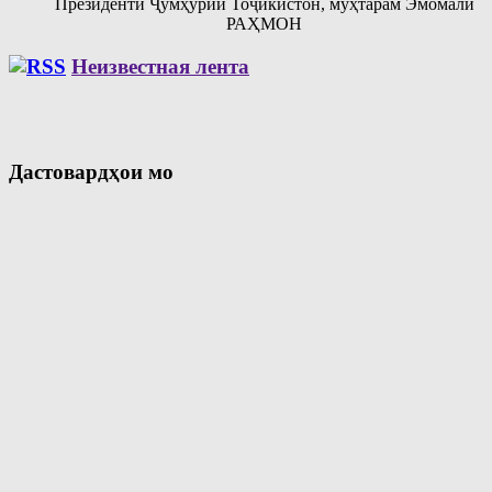
Президенти Ҷумҳурии Тоҷикистон, муҳтарам Эмомалӣ
РАҲМОН
Неизвестная лента
Дастовардҳои мо