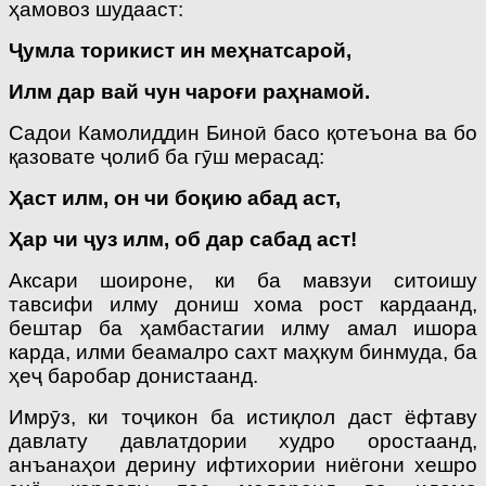
ҳамовоз шудааст:
Ҷумла торикист ин меҳнатсарой,
Илм дар вай чун чароғи раҳнамой.
Садои Камолиддин Биноӣ басо қотеъона ва бо
қазовате ҷолиб ба гӯш мерасад:
Ҳаст илм, он чи боқию абад аст,
Ҳар чи ҷуз илм, об дар сабад аст!
Аксари шоироне, ки ба мавзуи ситоишу
тавсифи илму дониш хома рост кардаанд,
бештар ба ҳамбастагии илму амал ишора
карда, илми беамалро сахт маҳкум бинмуда, ба
ҳеҷ баробар донистаанд.
Имрӯз, ки тоҷикон ба истиқлол даст ёфтаву
давлату давлатдории худ­ро оростаанд,
анъанаҳои дерину ифтихории ниёгони хешро