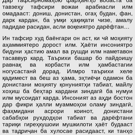
Дар тафсирномаҳою фарҳангҳо вобаста ба
тавзеҳу тафсири вожаи арабиасли илм
омадааст: дониш, донистан, огаҳ будан, фан,
дарк кардан, ба умқи ҳақиқати чизе, амалу
падидае расидан, асли воқеиятро дарёфтан…
Ин тафсир худ баёнгари он аст, ки чӣ моҳияту
аҳаммиятеро дорост илм. Ҳаёти инсониятро
бидуни ҳастию амал ва рушди илм наметавон
тасаввур кард. Таърихи башар бо пайдоишу
равнақ ва корбасти илм ҳамбастагии
ногусастанӣ дорад. Илмро таърихи хеле
қадимест ва беш аз ҳама, эҳтиёҷи одамон ба
донистани моҳияту қонуниятҳи табиат, майлу
хоҳиш ба беҳтар кардани зиндагӣ ба нумуи
илм мусоидат карда. Инсоният аз аҳди бостон
дар фикри ҳалли муаммоҳои оламу зиндагӣ,
фаҳмидани асрори коинот, донистани
сабабҳои рухдодҳои табиат ва дарёфтани
тариқи гиреҳкушоии мушкилоти ҳаёт будааст
ва тадриҷан ба хулосае расидааст, ки танҳо