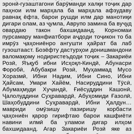
эронӣ-гузаштагони барӯманди халқи тоҷик дар
паҳнои илм марҳала ба марҳала афзудаву
равнақ ёфта, барои рушди илм дар манотиқи
дигари олам, аз ҷумла, Аврупо замина ба вуҷуд
овардаю такон бахшидаанд. Корномаи
пурсамару манфиатбори аҷдоди тоҷикон то ба
имрӯз ҷаҳониёнро ангушти ҳайрат ба лаб
гузоштааст. Бозёфту дастурҳои донишмандони
валомақому нодиристеъдоди тоҷик – Закариёи
Розӣ, Яъқуб ибни Исҳоқл-Киндӣ, Абунасри
Форобӣ, Абубакри Розӣ, Муҳаммад Мусо
Хоразмӣ, Ибни Надим, Ибни Сино, Ибни
Ҳайсам, Умари Хайём, Насируддини Тӯсӣ,
Абумаҳмуди Хуҷандӣ, Ғиёсуддин Кашонӣ,
Ҷалолуддини Суҳравардӣ, Абуҳомиди Ғазолӣ,
Шаҳобуддини Суҳравардӣ, Ибни Ҳалдун…
мавриди омӯзишу пазиришу корбасти
ҷаҳониён қарор гирифтаю барои кашфиёти
навини илмӣ ба уламои дигар илҳом
бахшидаанд. Агар Закариёи Розӣ яке аз