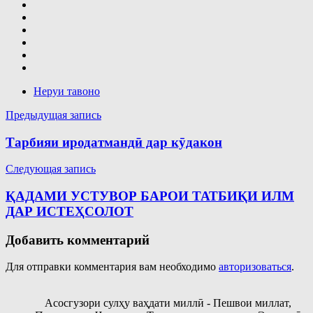
Неруи тавоно
Навигация
Предыдущая запись
по
Тарбияи иродатмандӣ дар кӯдакон
записям
Следующая запись
ҚАДАМИ УСТУВОР БАРОИ ТАТБИҚИ ИЛМ
ДАР ИСТЕҲСОЛОТ
Добавить комментарий
Для отправки комментария вам необходимо
авторизоваться
.
Асосгузори сулҳу ваҳдати миллӣ - Пешвои миллат,