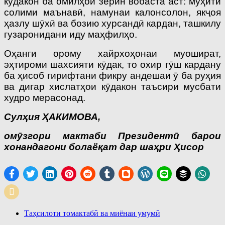
кӯдакон ба омилҳои зерин вобаста аст: муҳити
солими маънавӣ, намунаи калонсолон, якҷоя
ҳазлу шӯхӣ ва бозию хурсандӣ кардан, ташкилу
гузаронидани иду маҳфилҳо.
Оҳанги орому хайрхоҳонаи муошират,
эҳтироми шахсияти кӯдак, то охир гӯш кардану
ба ҳисоб гирифтани фикру андешаи ӯ ба руҳия
ва дигар хислатҳои кӯдакон таъсири мусбати
худро мерасонад.
Сулҳия ҲАКИМОВА,
омӯзгори мактаби Президентӣ барои
хонандагони болаёқат дар шаҳри Ҳисор
Таҳсилоти томактабӣ ва миёнаи умумӣ