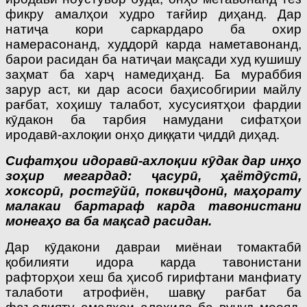
фикру амалҳои худро тағйир диҳанд. Дар
натиҷа кори саркардаро ба охир
намерасонанд, худдорӣ карда наметавонанд,
барои расидан ба натиҷаи мақсади худ кушишу
заҳмат ба харҷ намедиҳанд. Ба мураббия
зарур аст, ки дар асоси баҳисобгирии майлу
рағбат, хоҳишу талабот, хусусиятҳои фардии
кӯдакон ба тарбия намудани сифатҳои
иродавӣ-ахлоқии онҳо диққати ҷиддӣ диҳад.
Сифатҳои идоравӣ-ахлоқии кӯдак дар инҳо
зоҳир мегардад: ҷасурӣ, ҳаётдӯстӣ,
хоксорӣ, ростгӯйӣ, поквиҷдонӣ, маҳорату
малакаи бартараф карда тавонистани
монеаҳо ва ба мақсад расидан.
Дар кӯдакони давраи миёнаи томактабӣ
қобилияти идора карда тавонистани
рафторҳои хеш ба ҳисоб гирифтани манфиату
талаботи атрофиён, шавқу рағбат ба