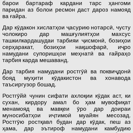
барои бартараф кардани тарс ҳангоми
паридан аз болои ресмон даст дароз намояд
ва ғайра.
Дар кӯдакон хислатҳои ҷасурию нотарсӣ, чусту
чолокиро дар машғулиятҳои махсус
ташкилкардашудаи тарбияи ҷисмонӣ, бозиҳои
серҳаракат, бозиҳои нақшофарӣ, иҷро
намудани супоришҳои меҳнатӣ ва ғайраҳо
тарбия карда мешаванд.
Дар тарбия намудани ростгӯӣ ва поквиҷдонӣ
бояд муҳити кӯ­дакистон ва хонавода
таъсиргузор бошад.
Ростгӯйӣ чунин сифати ахлоқии кӯдак аст, ки
сухан, кирдору амал бо ҳам мувофиқат
менамояд ва мавқеи ӯро дар доираи
муносибатҳои иҷтимоӣ муайян месозад.
Ростгӯю ростқавл будан дар кӯдак, пеш аз
ҳама, дар эътироф намудани камбудию