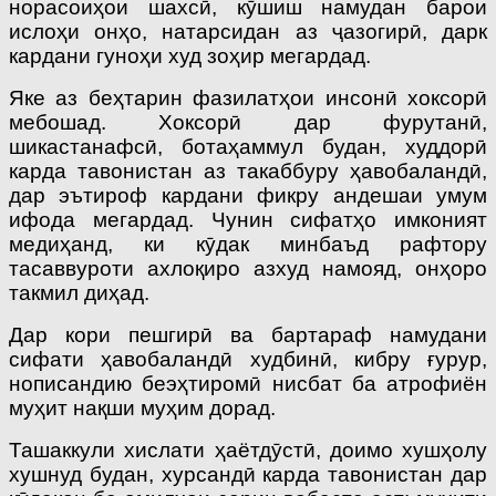
норасоиҳои шахсӣ, кӯшиш намудан барои
ислоҳи онҳо, натарсидан аз ҷазогирӣ, дарк
кардани гуноҳи худ зоҳир мегардад.
Яке аз беҳтарин фазилатҳои инсонӣ хоксорӣ
мебошад. Хоксорӣ дар фурутанӣ,
шикастанафсӣ, ботаҳаммул будан, худдорӣ
карда тавонистан аз такаббуру ҳавобаландӣ,
дар эътироф кардани фикру андешаи умум
ифода мегардад. Чунин сифатҳо имконият
медиҳанд, ки кӯдак минбаъд рафтору
тасаввуроти ахлоқиро азхуд намояд, онҳоро
такмил диҳад.
Дар кори пешгирӣ ва бартараф намудани
сифати ҳавобаландӣ худбинӣ, кибру ғурур,
нописандию беэҳтиромӣ нисбат ба атрофиён
муҳит нақши муҳим дорад.
Ташаккули хислати ҳаётдӯстӣ, доимо хушҳолу
хушнуд будан, хурсандӣ карда тавонистан дар