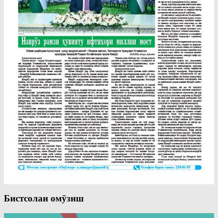
Бистсолаи омӯзиш