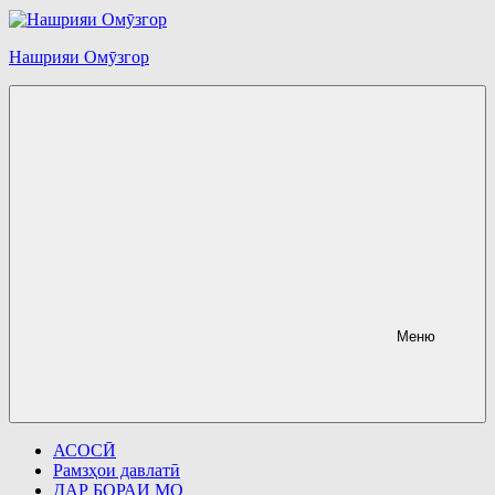
Перейти
к
содержимому
Нашрияи Омӯзгор
Меню
АСОСӢ
Рамзҳои давлатӣ
ДАР БОРАИ МО