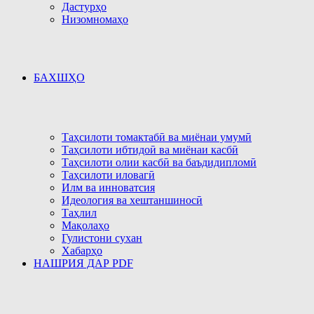
Дастурҳо
Низомномаҳо
БАХШҲО
Таҳсилоти томактабӣ ва миёнаи умумӣ
Таҳсилоти ибтидоӣ ва миёнаи касбӣ
Таҳсилоти олии касбӣ ва баъдидипломӣ
Таҳсилоти иловагӣ
Илм ва инноватсия
Идеология ва хештаншиносӣ
Таҳлил
Мақолаҳо
Гулистони сухан
Хабарҳо
НАШРИЯ ДАР PDF