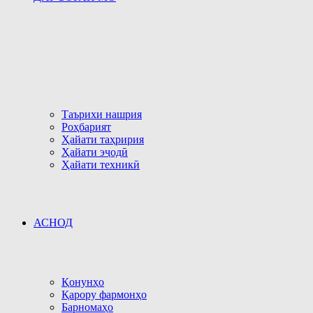
Таърихи нашрия
Роҳбарият
Ҳайати таҳририя
Ҳайати эҷодӣ
Ҳайати техникӣ
АСНОД
Қонунҳо
Қарору фармонҳо
Барномаҳо