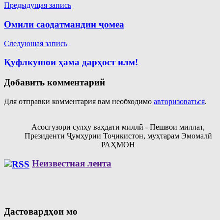
Навигация
Предыдущая запись
по
Омили саодатмандии ҷомеа
записям
Следующая запись
Қуфлкушои ҳама дарҳост илм!
Добавить комментарий
Для отправки комментария вам необходимо
авторизоваться
.
Асосгузори сулҳу ваҳдати миллӣ - Пешвои миллат,
Президенти Ҷумҳурии Тоҷикистон, муҳтарам Эмомалӣ
РАҲМОН
Неизвестная лента
Дастовардҳои мо