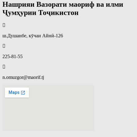
Нашрияи Вазорати маориф ва илми
Ҷумҳурии Тоҷикистон
ш.Душанбе, кӯчаи Айнӣ-126
225-81-55
n.omuzgor@maorif.tj