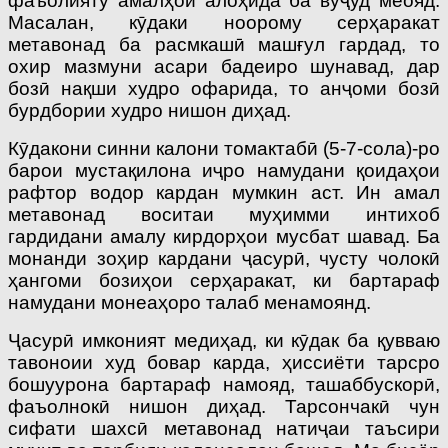
фаъолияту амалҳои алоҳида ба вуҷуд меояд.
Масалан, кӯдаки ноорому серҳаракат
метавонад ба расмкашӣ машғул гардад, то
охир мазмуни асари бадеиро шунавад, дар
бозӣ нақши худро офарида, то анҷоми бозӣ
бурдбории худро нишон диҳад.
Кӯдакони синни калони томактабӣ (5-7-сола)-ро
барои мустақилона иҷро намудани қоидаҳои
рафтор водор кардан мумкин аст. Ин амал
метавонад воситаи муҳимми интихоб
гардидани амалу кирдорҳои мусбат шавад. Ба
монанди зоҳир кардани ҷасурӣ, чусту чолокӣ
ҳангоми бозиҳои серҳаракат, ки бартараф
намудани монеаҳоро талаб менамоянд.
Ҷасурӣ имконият медиҳад, ки кӯдак ба қувваю
тавоноии худ бовар карда, ҳиссиёти тарсро
бошуурона бартараф намояд, ташаббускорӣ,
фаъолнокӣ нишон диҳад. Тарсончакӣ чун
сифати шахсӣ метавонад натиҷаи таъсири