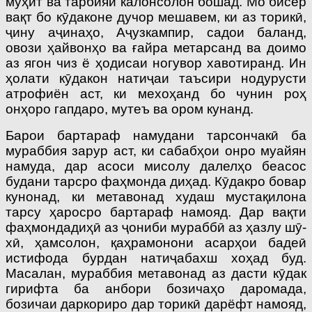
муҳит ва тарбияи калонсолон бошад. Мо бисёр
вақт бо кӯдаконе дучор мешавем, ки аз торикӣ,
ҷину аҷинаҳо, Аҷузкампир, садои баланд,
овози ҳай­вонҳо ва ғайра метарсанд ва доимо
аз ягон чиз ё ҳодисаи ногувор хавотиранд. Ин
ҳолати кӯдакон натиҷаи таъсири нодурусти
атрофиён аст, ки мехоҳанд бо чунин роҳ
онҳоро гапдаро, мутеъ ва ором кунанд.
Барои бартараф намудани тарсончакӣ ба
мураббия зарур аст, ки сабабҳои онро муайян
намуда, дар асоси мисолу далелҳо беасос
будани тарсро фаҳмонда диҳад. Кӯдакро бовар
кунонад, ки метавонад худаш мустақилона
тарсу ҳаросро бартараф намояд. Дар вақти
фаҳмондадиҳӣ аз ҷониби мураббӣ аз ҳазлу шӯ­
хӣ, ҳамсолон, қаҳрамонони асарҳои бадеӣ
истифода бурдан натиҷабахш хоҳад буд.
Масалан, мураббия метавонад аз дасти кӯдак
гирифта ба анбори бозичаҳо даромада,
бозичаи даркориро дар торикӣ дарёфт намояд,