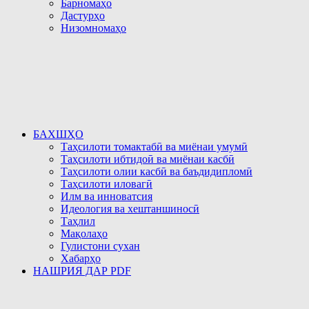
Барномаҳо
Дастурҳо
Низомномаҳо
БАХШҲО
Таҳсилоти томактабӣ ва миёнаи умумӣ
Таҳсилоти ибтидоӣ ва миёнаи касбӣ
Таҳсилоти олии касбӣ ва баъдидипломӣ
Таҳсилоти иловагӣ
Илм ва инноватсия
Идеология ва хештаншиносӣ
Таҳлил
Мақолаҳо
Гулистони сухан
Хабарҳо
НАШРИЯ ДАР PDF