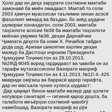
Ҳоло дар ин деҳа зарурати сохтмони мактаби
замонавӣ ба миён омадааст. Мактаб то соли
2003 ҳамчун муассисаи таълимии зинаи асосӣ
фаъолият мекард ва баъдан, бо зиёд шудани
шумораи хонандагон, соли 2003, мактаби
таҳсилоти асосии №38 ба мактаби таҳсилоти
миёнаи умумии №38, деҳаи Дарнайчии
Ҷамоати деҳоти ба номи Х. Раҷабов табдил
дода шуд. Аризаи шикоятии аҳолии деҳаи
мазкур ба Дастгоҳи иҷроияи Президенти
Ҷумҳурии Тоҷикистон аз 29.10.2013,
№29\Д-9045 ворид гардидааст ва ҷавоби он аз
тарафи мутахассисони Вазорати маориф
Ҷумҳурии Тоҷикистон аз 4.11.2013, №11\ 4- 425
мавриди омӯзиш ва баррасӣ қарор гирифта,
дар ин масъала чунин хулоса шудааст:
-Дар ҳақиқат бинои мактаби мазкур дар ҳолати
ногувори санитарӣ — гигиенӣ қарор дошта, ба
талаботи меъёрҳои сохтмонӣ ҷавобгӯ
намебошад. Вазорати маориф аз рӯи