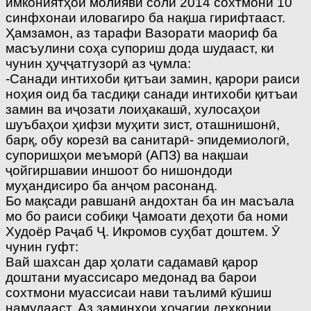
имкониятҳои молиявӣ соли 2014 сохтмони 10
синфхонаи иловагиро ба нақша гирифтааст.
Ҳамзамон, аз тарафи Вазорати маориф ба
масъулини соҳа супориш дода шудааст, ки
чунин ҳуҷҷатгузорӣ аз ҷумла:
-Санади интихоби қитъаи замин, қарори раиси
ноҳия оид ба тасдиқи санади интихоби қитъаи
замин ва иҷозати лоиҳакашӣ, хулосаҳои
шуъбаҳои ҳифзи муҳити зист, оташнишонӣ,
барқ, обу корезӣ ва санитарӣ- эпидемиологӣ,
супоришҳои меъморӣ (АПЗ) ва нақшаи
ҷойгиршавии иншоот бо нишондоди
муҳандисиро ба анҷом расонанд.
Бо мақсади равшанӣ андохтан ба ин масъала
мо бо раиси собиқи Ҷамоати деҳоти ба номи
Худоёр Раҷаб Ҷ. Икромов суҳбат доштем. Ӯ
чунин гуфт:
Вай шахсан дар ҳолати садамавӣ қарор
доштани муассисаро медонад ва барои
сохтмони муассисаи нави таълимӣ кӯшиш
намудааст. Аз заминҳои хоҷагии деҳқонии