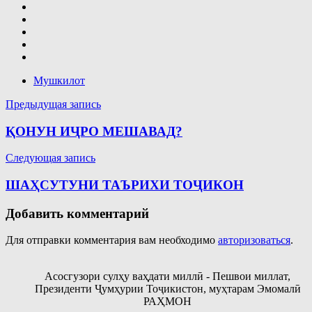
Мушкилот
Навигация
Предыдущая запись
по
ҚОНУН ИҶРО МЕШАВАД?
записям
Следующая запись
ШАҲСУТУНИ ТАЪРИХИ ТОҶИКОН
Добавить комментарий
Для отправки комментария вам необходимо
авторизоваться
.
Асосгузори сулҳу ваҳдати миллӣ - Пешвои миллат,
Президенти Ҷумҳурии Тоҷикистон, муҳтарам Эмомалӣ
РАҲМОН