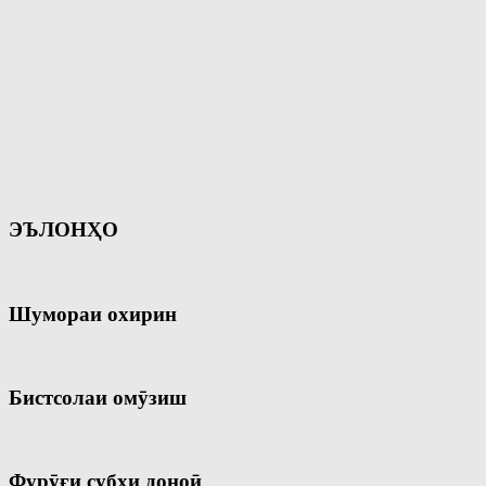
ЭЪЛОНҲО
Шумораи охирин
Бистсолаи омӯзиш
Фурӯғи субҳи доноӣ