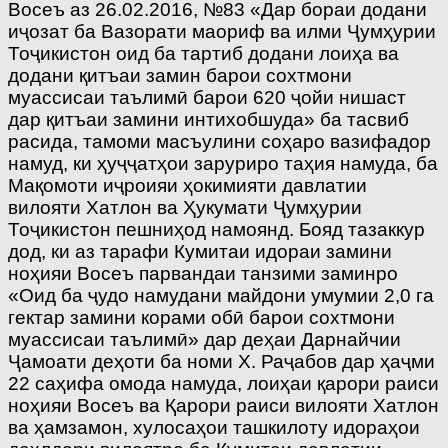
Восеъ аз 26.02.2016, №83 «Дар бораи додани
иҷозат ба Вазорати маориф ва илми Ҷумҳурии
Тоҷикистон оид ба тартиб додани лоиҳа ва
додани қитъаи замин барои сохтмони
муассисаи таълимӣ барои 620 ҷойи нишаст
дар қитъаи замини интихобшуда» ба тасвиб
расида, тамоми масъулини соҳаро вазифадор
намуд, ки ҳуҷҷатҳои заруриро таҳия намуда, ба
Мақомоти иҷроияи ҳокимияти давлатии
вилояти Хатлон ва Ҳукумати Ҷумҳурии
Тоҷикистон пешниҳод намоянд. Бояд тазаккур
дод, ки аз тарафи Кумитаи идораи замини
ноҳияи Восеъ парвандаи танзими заминро
«Оид ба ҷудо намудани майдони умумии 2,0 га
гектар замини корами обӣ барои сохтмони
муассисаи таълимӣ» дар деҳаи Дарнайчии
Ҷамоати деҳоти ба номи Х. Раҷабов дар ҳаҷми
22 саҳифа омода намуда, лоиҳаи қарори раиси
ноҳияи Восеъ ва Қарори раиси вилояти Хатлон
ва ҳамзамон, хулосаҳои ташкилоту идораҳои