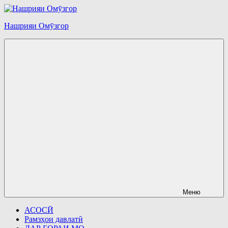
Перейти
к
Нашрияи Омӯзгор
содержимому
Меню
АСОСӢ
Рамзҳои давлатӣ