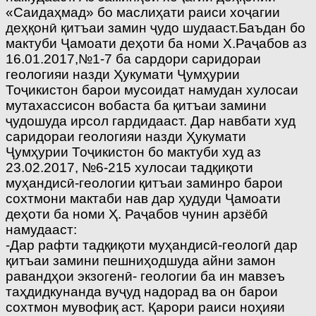
«Саидаҳмад» бо маслиҳати раиси хоҷагии
деҳқонӣ қитъаи замин ҷудо шудааст.Баъдан бо
мактуби Ҷамоати деҳоти ба номи Х.Раҷабов аз
16.01.2017,№1-7 ба сардори саридораи
геологияи назди Ҳукумати Ҷумҳурии
Тоҷикистон барои мусоидат намудан хулосаи
мутахассисон вобаста ба қитъаи замини
ҷудошуда ирсол гардидааст. Дар навбати худ
саридораи геологияи назди Ҳукумати
Ҷумҳурии Тоҷикистон бо мактуби худ аз
23.02.2017, №6-215 хулосаи тадқиқоти
муҳандисӣ-геологии қитъаи заминро барои
сохтмони мактаби нав дар ҳудуди Ҷамоати
деҳоти ба номи Ҳ. Раҷабов чунин арзёбӣ
намудааст:
-Дар рафти тадқиқоти муҳандисӣ-геологӣ дар
қитъаи замини пешниҳодшуда айни замон
равандҳои экзогенӣ- геологии ба ин мавзеъ
таҳдидкунанда вуҷуд надорад ва он барои
сохтмон мувофиқ аст. Қарори раиси ноҳияи