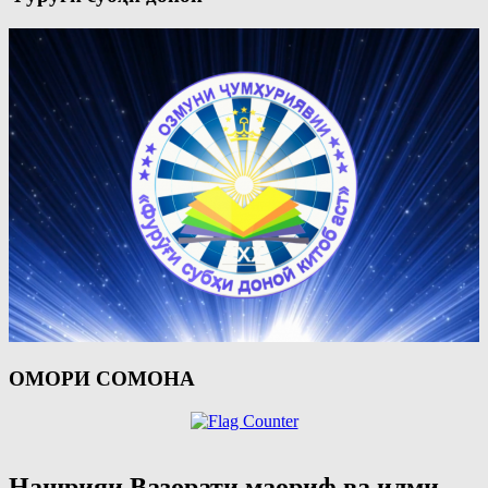
ОМОРИ СОМОНА
Нашрияи Вазорати маориф ва илми