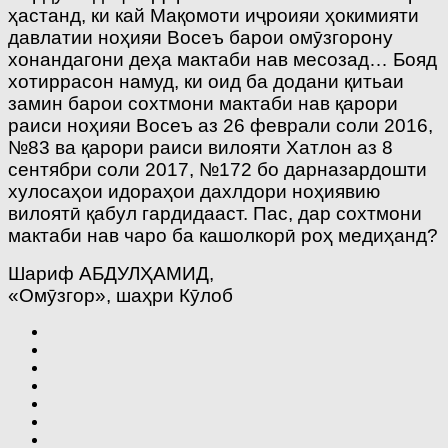
ҳастанд, ки кай Мақомоти иҷроияи ҳокимияти
давлатии ноҳияи Восеъ барои омӯзгорону
хонандагони деҳа мактаби нав месозад… Бояд
хотиррасон намуд, ки оид ба додани қитьаи
замин барои сохтмони мактаби нав қарори
раиси ноҳияи Восеъ аз 26 феврали соли 2016,
№83 ва қарори раиси вилояти Хатлон аз 8
сентябри соли 2017, №172 бо дарназардошти
хулосаҳои идораҳои дахлдори ноҳиявию
вилоятӣ қабул гардидааст. Пас, дар сохтмони
мактаби нав чаро ба кашолкорӣ роҳ медиҳанд?
Шариф АБДУЛҲАМИД,
«Омӯзгор», шаҳри Кӯлоб