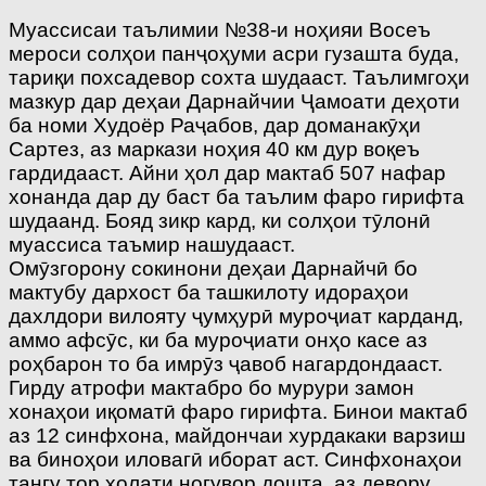
Муассисаи таълимии №38-и ноҳияи Восеъ
мероси солҳои панҷоҳуми асри гузашта буда,
тариқи похсадевор сохта шудааст. Таълимгоҳи
мазкур дар деҳаи Дарнайчии Ҷамоати деҳоти
ба номи Худоёр Раҷабов, дар доманакӯҳи
Сартез, аз маркази ноҳия 40 км дур воқеъ
гардидааст. Айни ҳол дар мактаб 507 нафар
хонанда дар ду баст ба таълим фаро гирифта
шудаанд. Бояд зикр кард, ки солҳои тӯлонӣ
муассиса таъмир нашудааст.
Омӯзгорону сокинони деҳаи Дарнайчӣ бо
мактубу дархост ба ташкилоту идораҳои
дахлдори вилояту ҷумҳурӣ муроҷиат карданд,
аммо афсӯс, ки ба муроҷиати онҳо касе аз
роҳбарон то ба имрӯз ҷавоб нагардондааст.
Гирду атрофи мактабро бо мурури замон
хонаҳои иқоматӣ фаро гирифта. Бинои мактаб
аз 12 синфхона, майдончаи хурдакаки варзиш
ва биноҳои иловагӣ иборат аст. Синфхонаҳои
тангу тор ҳолати ногувор дошта, аз девору