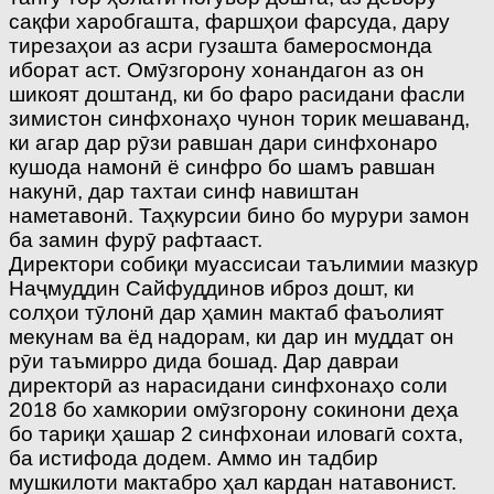
сақфи харобгашта, фаршҳои фарсуда, дару
тирезаҳои аз асри гузашта бамеросмонда
иборат аст. Омӯзгорону хонандагон аз он
шикоят доштанд, ки бо фаро расидани фасли
зимистон синфхонаҳо чунон торик мешаванд,
ки агар дар рӯзи равшан дари синфхонаро
кушода намонӣ ё синфро бо шамъ равшан
накунӣ, дар тахтаи синф навиштан
наметавонӣ. Таҳкурсии бино бо мурури замон
ба замин фурӯ рафтааст.
Директори собиқи муассисаи таълимии мазкур
Наҷмуддин Сайфуддинов иброз дошт, ки
солҳои тӯлонӣ дар ҳамин мактаб фаъолият
мекунам ва ёд надорам, ки дар ин муддат он
рӯи таъмирро дида бошад. Дар давраи
директорӣ аз нарасидани синфхонаҳо соли
2018 бо хамкории омӯзгорону сокинони деҳа
бо тариқи ҳашар 2 синфхонаи иловагӣ сохта,
ба истифода додем. Аммо ин тадбир
мушкилоти мактабро ҳал кардан натавонист.