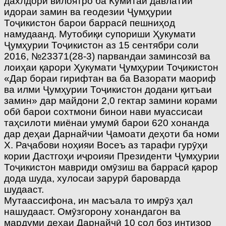
дахлдори вилоятро ба Кумитаи давлатии
идораи замин ва геодезии Ҷумҳурии
Тоҷикистон барои баррасӣ пешниҳод
намудаанд. Мутобиқи супориши Ҳукумати
Ҷумҳурии Тоҷикистон аз 15 сентябри соли
2016, №23371(28-3) парвандаи заминсозӣ ва
лоиҳаи қарори Ҳукумати Ҷумҳурии Тоҷикистон
«Дар бораи гирифтан ва ба Вазорати маориф
ва илми Ҷумҳурии Тоҷикистон додани қитъаи
замин» дар майдони 2,0 гектар замини корами
обӣ барои сохтмони бинои нави муассисаи
таҳсилоти миёнаи умумӣ барои 620 хонанда
дар деҳаи Дарнайчии Ҷамоати деҳоти ба номи
Х. Раҷабови ноҳияи Восеъ аз тарафи гурӯҳи
кории Дастгоҳи иҷроияи Президенти Ҷумҳурии
Тоҷикистон мавриди омӯзиш ва баррасӣ қарор
дода шуда, хулосаи зарурӣ бароварда
шудааст.
Мутаассифона, ин масъала то имрӯз ҳал
нашудааст. Омӯзгорону хонандагон ва
мардуми деҳаи Дарнайчӣ 10 сол боз интизор