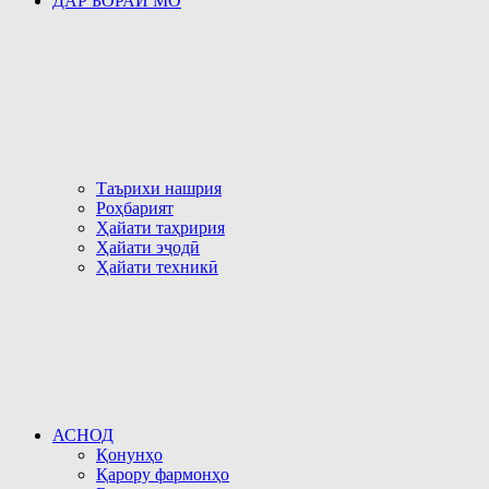
ДАР БОРАИ МО
Таърихи нашрия
Роҳбарият
Ҳайати таҳририя
Ҳайати эҷодӣ
Ҳайати техникӣ
АСНОД
Қонунҳо
Қарору фармонҳо