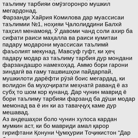
таълиму тарбияи омӯзгоронро мушкил
мегардонад.
Фарзанди Хайрия Комилова дар муассисаи
таълимии №1, ноҳияи Ҷалолиддини Балхӣ
таҳсил менамояд. Ӯ давоми чанд соли ахир ба
сифати раиси маҳалла ва раиси кумитаи
падару модарони муассисаи таълимӣ
фаъолият мекунад. Мавсуф гуфт, ки ҳеҷ
падару модар аз таълиму тарбия дур мондани
фарзандашро намехоҳад. Аммо бори гарони
зиндагӣ ва ғаму ташвишҳои пайдарпай,
мушкилоти дарёфти рӯзӣ боис мегардад, ки
волидон ба муҳоҷирати меҳнатӣ раванд ё аз
субҳ то шом кор кунанд. Дар чунин маврид ё
бори таълиму тарбияи фарзанд ба дӯши модар
мемонад ва ё ин ки аз таваҷҷуҳ каме дур
мешавад.
Аз андешаҳои боло чунин хулоса кардан
мумкин аст, ки бо мавриди амал қарор
гирифтани Қонуни Ҷумҳурии Тоҷикистон “Дар