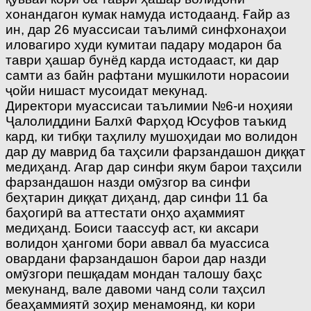
хонандагон кумак намуда истодаанд. Ғайр аз
ин, дар 26 муассисаи таълимӣ синфхонаҳои
иловагиро худи кумитаи падару модарон ба
таври ҳашар бунёд карда истодааст, ки дар
самти аз байн рафтани мушкилоти норасоии
ҷойи нишаст мусоидат мекунад.
Директори муассисаи таълимии №6-и ноҳияи
Ҷалолиддини Балхӣ Фарҳод Юсуфов таъкид
кард, ки тибқи таҳлилу мушоҳидаи мо волидон
дар ду маврид ба таҳсили фарзандашон диққат
медиҳанд. Агар дар синфи якум барои таҳсили
фарзандашон назди омӯзгор ва синфи
беҳтарин диққат диҳанд, дар синфи 11 ба
баҳогирӣ ва аттестати онҳо аҳаммият
медиҳанд. Боиси таассуф аст, ки аксари
волидон ҳангоми бори аввал ба муассиса
овардани фарзандашон барои дар назди
омӯзгори пешқадам мондан талошу баҳс
мекунанд, вале давоми чанд соли таҳсил
беаҳаммиятӣ зоҳир менамоянд, ки кори