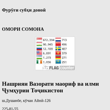
Фурӯғи субҳи доноӣ
ОМОРИ СОМОНА
Нашрияи Вазорати маориф ва илми
Ҷумҳурии Тоҷикистон
ш.Душанбе, кӯчаи Айнӣ-126
225-81-55