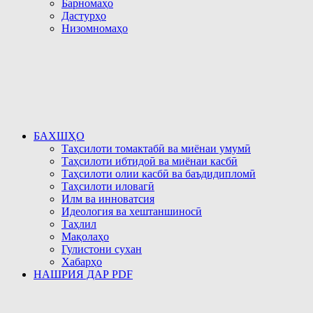
Барномаҳо
Дастурҳо
Низомномаҳо
БАХШҲО
Таҳсилоти томактабӣ ва миёнаи умумӣ
Таҳсилоти ибтидоӣ ва миёнаи касбӣ
Таҳсилоти олии касбӣ ва баъдидипломӣ
Таҳсилоти иловагӣ
Илм ва инноватсия
Идеология ва хештаншиносӣ
Таҳлил
Мақолаҳо
Гулистони сухан
Хабарҳо
НАШРИЯ ДАР PDF