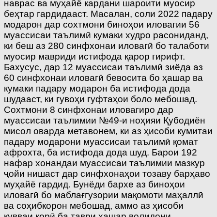
наврас ва муҳайё кардани шароити муосир
беҳтар гардидааст. Масалан, соли 2022 падару
модарон дар сохтмони биноҳои иловагии 56
муассисаи таълимӣ кумаки худро расониданд,
ки беш аз 280 синфхонаи иловагӣ бо талаботи
муосир мавриди истифода қарор гирифт.
Бахусус, дар 12 муассисаи таълимӣ зиёда аз
60 синфхонаи иловагӣ бевосита бо ҳашар ва
кумаки падару модарон ба истифода дода
шудааст, ки гувоҳи гуфтаҳои боло мебошад.
Сохтмони 8 синфхонаи иловагиро дар
муассисаи таълимии №49-и ноҳияи Қубодиён
мисол оварда метавонем, ки аз ҳисоби кумитаи
падару модарони муассисаи таълимӣ қомат
афрохта, ба истифода дода шуд. Барои 192
нафар хонандаи муассисаи таълимии мазкур
ҷойи нишаст дар синфхонаҳои тозаву барҳаво
муҳайё гардид. Бунёди бархе аз биноҳои
иловагӣ бо маблағгузории мақомоти маҳаллӣ
ва соҳибкорон мебошад, аммо аз ҳисоби
қувваи корӣ ба таври ҳашар волидони