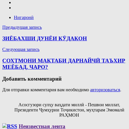
Нигаронӣ
Навигация
Предыдущая запись
по
ЗИЁБАХШИ ДУНЁИ КӮДАКОН
записям
Следующая запись
СОХТМОНИ МАКТАБИ ДАРНАЙЧӢ ТАЪХИР
МЕЁБАД. ЧАРО?
Добавить комментарий
Для отправки комментария вам необходимо
авторизоваться
.
Асосгузори сулҳу ваҳдати миллӣ - Пешвои миллат,
Президенти Ҷумҳурии Тоҷикистон, муҳтарам Эмомалӣ
РАҲМОН
Неизвестная лента