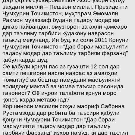
Дар ҳар як суханронияшон Асосгузори сулҳу
ваҳдати миллӣ – Пешвои миллат, Президенти
Ҷумҳурии Тоҷикистон, муҳтарам Эмомалӣ
Раҳмон муваззаф будани падару модар ва
дигар пайвандон, омӯзгорон ва аҳли ҷомеаро
дар таълиму тарбияи кӯдакону наврасон
таъкид мекунанд. Ин буд, ки соли 2011 Қонуни
Ҷумҳурии Тоҷикистон “Дар бораи масъулияти
падару модар дар таълиму тарбияи фарзанд”
қабул карда шуд.
Оё қабули қонун пас аз гузашти 12 сол дар
самти пешгирии насли наврас аз амалҳои
номатлуб ва бештар намудани масъулияти
волидону мактаб ва ҷомеа таъсир расонида
тавонист? Оё иҷрои талаботи қонун моро
қонеъ карда метавонад?
Коршиноси масоили соҳаи маориф Сабрина
Рустамзода дар робита ба таъсири қабули
Қонуни Ҷумҳурии Тоҷикистон “Дар бораи
масъулияти падару модар дар таълиму
тарбияи фарзанд” изҳор намуд, ки дар таҳлил