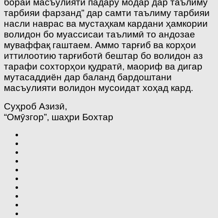
бораи масъулияти падару модар дар таълиму
тарбияи фарзанд” дар самти таълиму тарбияи
насли наврас ва мустаҳкам кардани ҳамкории
волидон бо муассисаи таълимӣ то андозае
муваффақ гаштаем. Аммо тарғиб ва корҳои
иттилоотию тарғиботӣ бештар бо волидон аз
тарафи сохторҳои қудратӣ, маориф ва дигар
мутасаддиён дар баланд бардоштани
масъулияти волидон мусоидат хоҳад кард.
Суҳроб Азизӣ,
“Омӯзгор”, шаҳри Бохтар