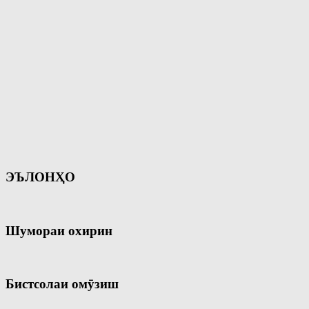
ЭЪЛОНҲО
Шумораи охирин
Бистсолаи омӯзиш