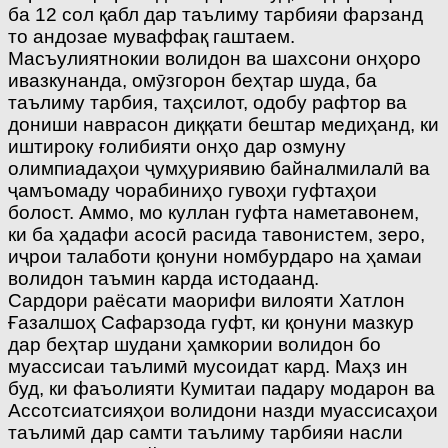
ба 12 сол қабл дар таълиму тарбияи фарзанд
то андозае муваффақ гаштаем.
Масъулиятнокии волидон ва шахсони онҳоро
ивазкунанда, омӯзгорон беҳтар шуда, ба
таълиму тарбия, таҳсилот, одобу рафтор ва
дониши наврасон диққати бештар медиҳанд, ки
иштироку ғолибияти онҳо дар озмуну
олимпиадаҳои ҷумҳуриявию байналмилалӣ ва
ҷамъомаду чорабиниҳо гувоҳи гуфтаҳои
болост. Аммо, мо куллан гуфта наметавонем,
ки ба ҳадафи асосӣ расида тавонистем, зеро,
иҷрои талаботи қонуни номбурдаро на ҳамаи
волидон таъмин карда истодаанд.
Сардори раёсати маорифи вилояти Хатлон
Ғазалшоҳ Сафарзода гуфт, ки қонуни мазкур
дар беҳтар шудани ҳамкории волидон бо
муассисаи таълимӣ мусоидат кард. Маҳз ин
буд, ки фаъолияти Кумитаи падару модарон ва
Ассотсиатсияҳои волидони назди муассисаҳои
таълимӣ дар самти таълиму тарбияи насли