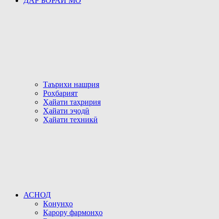
ДАР БОРАИ МО
Таърихи нашрия
Роҳбарият
Ҳайати таҳририя
Ҳайати эҷодӣ
Ҳайати техникӣ
АСНОД
Қонунҳо
Қарору фармонҳо