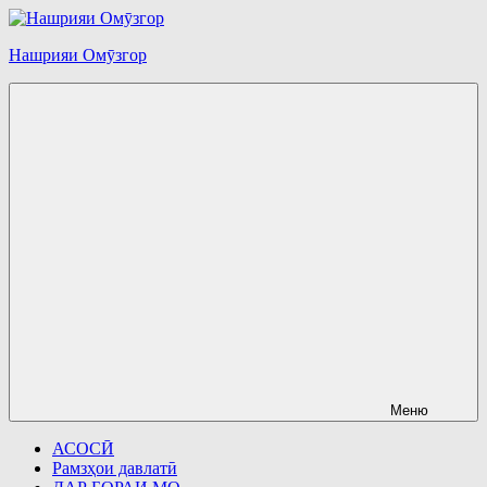
Перейти
к
Нашрияи Омӯзгор
содержимому
Меню
АСОСӢ
Рамзҳои давлатӣ