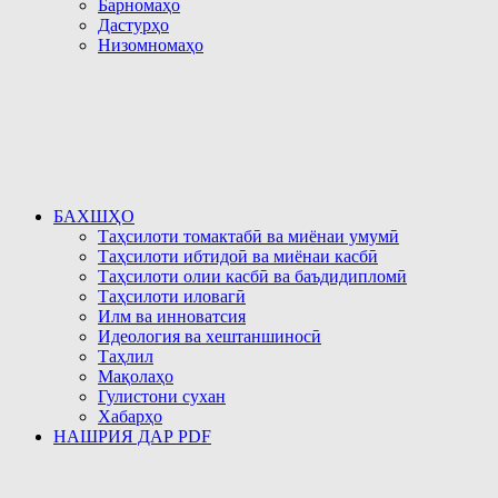
Барномаҳо
Дастурҳо
Низомномаҳо
БАХШҲО
Таҳсилоти томактабӣ ва миёнаи умумӣ
Таҳсилоти ибтидоӣ ва миёнаи касбӣ
Таҳсилоти олии касбӣ ва баъдидипломӣ
Таҳсилоти иловагӣ
Илм ва инноватсия
Идеология ва хештаншиносӣ
Таҳлил
Мақолаҳо
Гулистони сухан
Хабарҳо
НАШРИЯ ДАР PDF