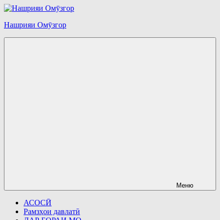
Перейти
к
Нашрияи Омӯзгор
содержимому
Меню
АСОСӢ
Рамзҳои давлатӣ