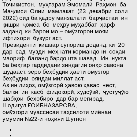
Тоҷикистон, муҳтарам Эмомалӣ Раҳмон ба
Маҷлиси Олии мамлакат (23 декабри соли
2022) оид ба қадру манзалати барҷастаи ин
қишри ҷомеа бо меҳру муҳаббат ҳарф
заданд, ки барои мо – омӯзгорон мояи
ифтихори бузург аст.
Президенти кишвар супориш доданд, ки 20
дар сад музди меҳнати кормандони соҳаи
маориф баланд бардошта шавад. Ин нукта
ба беҳтар гардидани зиндагии онҳо равона
шудааст, зеро беҳбудии ҳаёти омӯзгор
беҳбудии ояндаи миллат аст.
Аз ин лиҳоз, омӯзгорӣ ҳавою ҳавас нест,
балки ин касб фидокорӣ, худсӯзӣ, ҷустуҷӯю
шабҳои бехобиро дар бар мегирад.
Шодигул ҒОИБНАЗАРОВА,
омӯзгори муассисаи таҳсилоти миёнаи
умумии №22-и ноҳияи Шуғнон