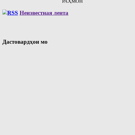
РАҲМОН
Неизвестная лента
Дастовардҳои мо