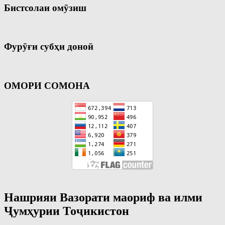
Бистсолаи омӯзиш
Фурӯғи субҳи доноӣ
ОМОРИ СОМОНА
Нашрияи Вазорати маориф ва илми
Ҷумҳурии Тоҷикистон