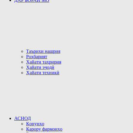
ДАР БОРАИ МО
Таърихи нашрия
Роҳбарият
Ҳайати таҳририя
Ҳайати эҷодӣ
Ҳайати техникӣ
АСНОД
Қонунҳо
Қарору фармонҳо