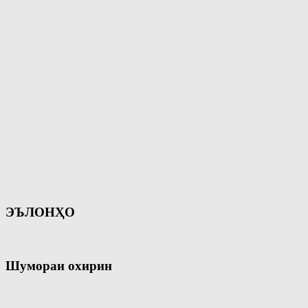
ЭЪЛОНҲО
Шумораи охирин