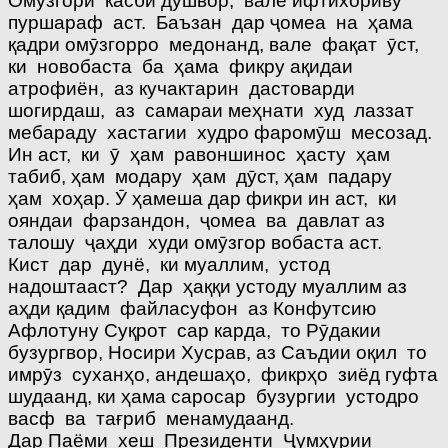
Омӯзгорӣ касби душвор, вале ифтихориву
пуршараф аст. Баъзан дар ҷомеа на ҳама
қадри омӯзгорро медонанд, вале фақат ӯст,
ки новобаста ба ҳама фикру ақидаи
атрофиён, аз кучактарин дастоварди
шогирдаш, аз самараи меҳнати худ лаззат
мебараду хастагии худро фаромӯш месозад.
Ин аст, ки ӯ ҳам равоншинос ҳасту ҳам
табиб, ҳам модару ҳам дӯст, ҳам падару
ҳам хоҳар. Ӯ ҳамеша дар фикри ин аст, ки
ояндаи фарзандон, ҷомеа ва давлат аз
талошу ҷаҳди худи омӯзгор вобаста аст.
Кист дар дунё, ки муаллим, устод
надоштааст? Дар ҳаққи устоду муаллим аз
аҳди қадим файласуфон аз Конфутсию
Афлотуну Суқрот сар карда, то Рӯдакии
бузургвор, Носири Хусрав, аз Саъдии оқил то
имрӯз суханҳо, андешаҳо, фикрҳо зиёд гуфта
шудаанд, ки ҳама саросар бузургии устодро
васф ва тағриб менамудаанд.
Дар Паёми хеш Президенти Ҷумҳурии