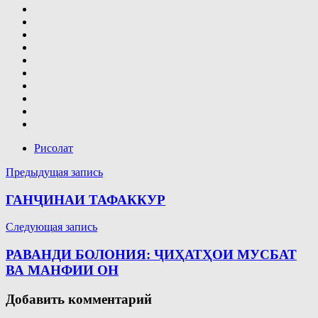
Рисолат
Навигация
Предыдущая запись
по
ГАНҶИНАИ ТАФАККУР
записям
Следующая запись
РАВАНДИ БОЛОНИЯ: ҶИҲАТҲОИ МУСБАТ
ВА МАНФИИ ОН
Добавить комментарий