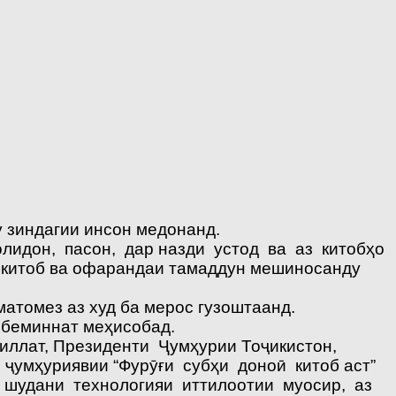
зиндагии инсон медонанд.
лидон, пасон, дар назди устод ва аз китобҳо
бкитоб ва офарандаи тамаддун мешиносанду
атомез аз худ ба мерос гузоштаанд.
 беминнат меҳисобад.
ллат, Президенти Ҷумҳурии Тоҷикистон,
умҳуриявии “Фурӯғи субҳи доноӣ китоб аст”
о шудани технологияи иттилоотии муосир, аз