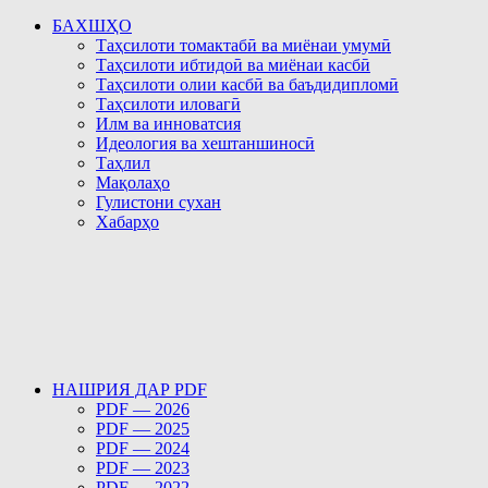
БАХШҲО
Таҳсилоти томактабӣ ва миёнаи умумӣ
Таҳсилоти ибтидоӣ ва миёнаи касбӣ
Таҳсилоти олии касбӣ ва баъдидипломӣ
Таҳсилоти иловагӣ
Илм ва инноватсия
Идеология ва хештаншиносӣ
Таҳлил
Мақолаҳо
Гулистони сухан
Хабарҳо
НАШРИЯ ДАР PDF
PDF — 2026
PDF — 2025
PDF — 2024
PDF — 2023
PDF — 2022