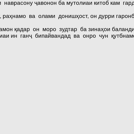
 наврасону ҷавонон ба мутолиаи китоб кам гард
, раҳнамо ва олами донишҳост, он дурри гаронб
амон қадар он моро зудтар ба зинаҳои баланд
лиаи ин ганҷ бипайвандад ва онро чун қутбнамо 