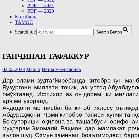
PDF — 2021
PDF — 2020
Китобхона
ТАМОС
Search for:
Search Button
ГАНҶИНАИ ТАФАККУР
02.02.2023
Mamur
Нет комментариев
Дар олами зудтағйирёбанда китобро чун манб
Бузургони миллати тоҷик, аз устод Абуабдулл
омӯхтаанд. Ифтихор аз он дорем, ки миллати
арҷ мегузоранд.
Аҷдодони мо нисбат ба китоб ихлосу эътиқоди 
Абдураҳмони Ҷомӣ китобро “аниси кунҷи танҳо
Бо супориши оқилона ва ташаббуси орифонаи
муҳтарам Эмомалӣ Раҳмон дар мамлакат роҷеъ
эълон шуд. Озмун заминаи боэътимодест, баро