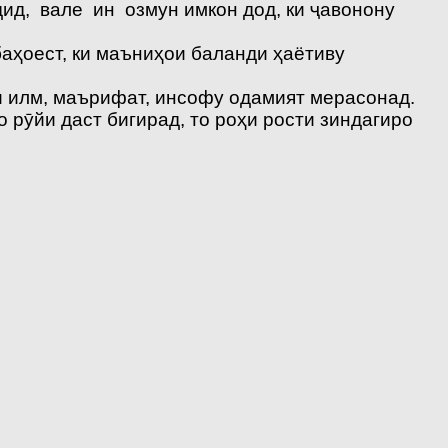
ид, вале ин озмун имкон дод, ки ҷавонону
аҳоест, ки маъниҳои баланди ҳаётиву
и илм, маърифат, инсофу одамият мерасонад.
рӯйи даст бигирад, то роҳи рости зиндагиро