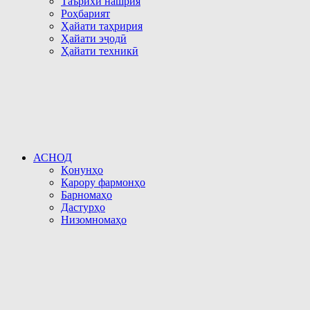
Таърихи нашрия
Роҳбарият
Ҳайати таҳририя
Ҳайати эҷодӣ
Ҳайати техникӣ
АСНОД
Қонунҳо
Қарору фармонҳо
Барномаҳо
Дастурҳо
Низомномаҳо