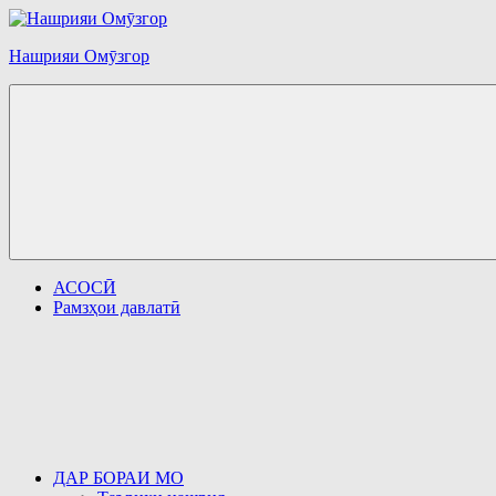
Перейти
к
Нашрияи Омӯзгор
содержимому
АСОСӢ
Рамзҳои давлатӣ
ДАР БОРАИ МО