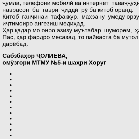
ҷумла, телефони мобилӣ ва интернет таваҷҷуҳи
наврасон ба таври ҷиддӣ рӯ ба китоб оранд.
Китоб ганҷинаи тафаккур, махзану умеду орзу
иҷтимоиро ангезиш медиҳад.
Ҳар қадар мо онро азизу муътабар шуморем, ҳ
Пас, ҳар фардро месазад, то пайваста ба муто
дарёбад.
Сабзба
ҳ
ор
Ҷ
ОЛИЕВА,
ом
ӯ
згори МТМУ №5-и ша
ҳ
ри Хору
ғ