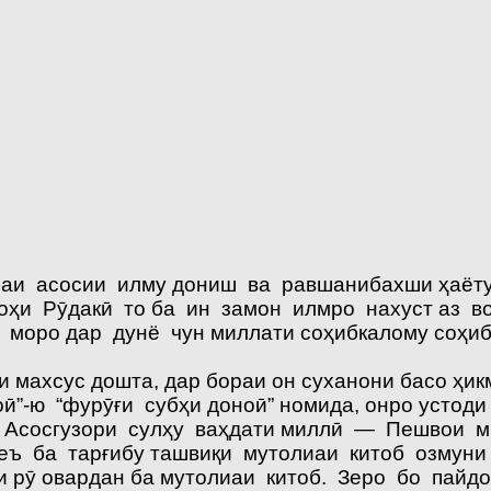
аи асосии илму дониш ва равшанибахши ҳаёту 
оҳи Рӯдакӣ то ба ин замон илмро нахуст аз во
 моро дар дунё чун миллати соҳибкалому соҳи
махсус дошта, дар бораи он суханони басо ҳикм
ӣ”-ю “фурӯғи субҳи доноӣ” номида, онро устоди
 Асосгузори сулҳу ваҳдати миллӣ — Пешвои ми
 ба тарғибу ташвиқи мутолиаи китоб озмуни ҷ
и рӯ овардан ба мутолиаи китоб. Зеро бо пайд