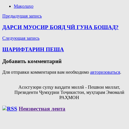
Мақолаҳо
Навигация
Предыдущая запись
по
ДАРСИ МУОСИР БОЯД ЧӢ ГУНА БОШАД?
записям
Следующая запись
ШАРИФТАРИН ПЕША
Добавить комментарий
Для отправки комментария вам необходимо
авторизоваться
.
Асосгузори сулҳу ваҳдати миллӣ - Пешвои миллат,
Президенти Ҷумҳурии Тоҷикистон, муҳтарам Эмомалӣ
РАҲМОН
Неизвестная лента