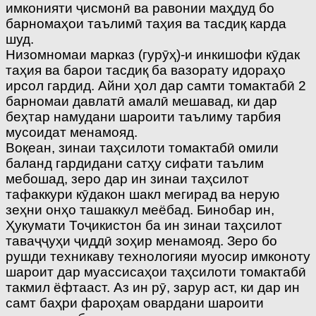
имконияти ҷисмонӣ ва равонии маҳдуд бо
барномаҳои таълимӣ таҳия ва тасдиқ карда
шуд.
Низомномаи марказ (гурӯҳ)-и инкишофи кӯдак
таҳия ва барои тасдиқ ба вазорату идораҳо
ирсол гардид. Айни ҳол дар самти томактабӣ 2
барномаи давлатӣ амалӣ мешавад, ки дар
беҳтар намудани шароити таълиму тарбия
мусоидат менамояд.
Воқеан, зинаи таҳсилоти томактабӣ омили
баланд гардидани сатҳу сифати таълим
мебошад, зеро дар ин зинаи таҳсилот
тафаккури кӯдакон шакл мегирад ва нерую
зеҳни онҳо ташаккул меёбад. Бинобар ин,
Ҳукумати Тоҷикистон ба ин зинаи таҳсилот
таваҷҷуҳи ҷиддӣ зоҳир менамояд. Зеро бо
рушди техникаву технологияи муосир имконоту
шароит дар муассисаҳои таҳсилоти томактабӣ
такмил ёфтааст. Аз ин рӯ, зарур аст, ки дар ин
самт баҳри фароҳам овардани шароити