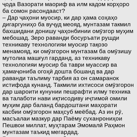
ҷода Вазорати маориф ва илм кадом корҳоро
ба сомон расондааст?
– Дар ҷаҳони муосир, ки дар ҳама соҳаҳо
дигаргуниҳо ба вуҷуд меояд, мунтазам такмил
бахшидани донишу ҷаҳонбинии омӯзгор муҳим
мебошад. Зеро раванди босуръати рушди
техникаву технологияи муосир тақозо
менамояд, ки омӯзгорон мунтазам ба омӯзишу
мутолиа машғул гарданд, аз техникаву
технологияи муосир ба таври муассир ва
ҳамаҷониба огоҳӣ дошта бошанд ва дар
раванди таълиму тарбия аз он самаранок
истифода кунанд. Такмили ихтисоси омӯзгорон
дар шароити кунунии пешрафти илму техника
ва талаботи нави иқтисодиву иҷтимоӣ омили
муҳим дар баланд бардоштани маҳорати
касбии омӯзгорон маҳсуб меёбад. Аз ин рӯ,
масъалаи мазкур дар Паёму суханрониҳои
Пешвои миллат, муҳтарам Эмомалӣ Раҳмон
мунтазам таъкид мегардад.