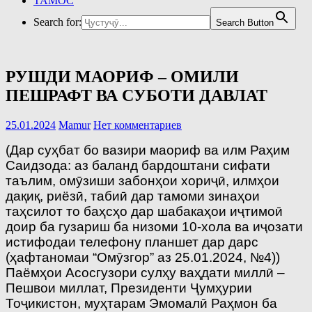
ТАМОС
Search for:
Search Button
РУШДИ МАОРИФ – ОМИЛИ
ПЕШРАФТ ВА СУБОТИ ДАВЛАТ
25.01.2024
Mamur
Нет комментариев
(Дар суҳбат бо вазири маориф ва илм Раҳим
Саидзода: аз баланд бардоштани сифати
таълим, омӯзиши забонҳои хориҷӣ, илмҳои
дақиқ, риёзӣ, табиӣ дар тамоми зинаҳои
таҳсилот то баҳсҳо дар шабакаҳои иҷтимоӣ
доир ба гузариш ба низоми 10-хола ва иҷозати
истифодаи телефону планшет дар дарс
(ҳафтаномаи “Омӯзгор” аз 25.01.2024, №4))
Паёмҳои Асосгузори сулҳу ваҳдати миллӣ –
Пешвои миллат, Президенти Ҷумҳурии
Тоҷикистон, муҳтарам Эмомалӣ Раҳмон ба