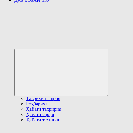
ДАР БОРАИ МО
Развернуть
дочернее
меню
Таърихи нашрия
Роҳбарият
Ҳайати таҳририя
Ҳайати эҷодӣ
Ҳайати техникӣ