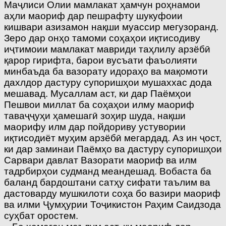
Маҷлиси Олии мамлакат ҳамчун роҳнамои
аҳли маориф дар пешрафту шукуфоии
кишвари азизамон нақши муассир мегузоранд.
Зеро дар онҳо тамоми соҳаҳои иқтисодиву
иҷтимоии мамлакат мавриди таҳлилу арзёбӣ
қарор гирифта, барои вусъати фаъолияти
минбаъда ба вазорату идораҳо ва мақомоти
дахлдор дастуру супоришҳои мушаххас дода
мешавад. Мусаллам аст, ки дар Паёмҳои
Пешвои миллат ба соҳаҳои илму маориф
таваҷҷуҳи ҳамешагӣ зоҳир шуда, нақши
маорифу илм дар пойдориву устувории
иқтисодиёт муҳим арзёбӣ мегардад. Аз ин ҷост,
ки дар заминаи Паёмҳо ва дастуру супоришҳои
Сарвари давлат Вазорати маориф ва илм
тадрбирҳои судманд меандешад. Вобаста ба
баланд бардоштани сатҳу сифати таълим ва
дастоварду мушкилоти соҳа бо вазири маориф
ва илми Ҷумҳурии Тоҷикистон Раҳим Саидзода
суҳбат оростем.