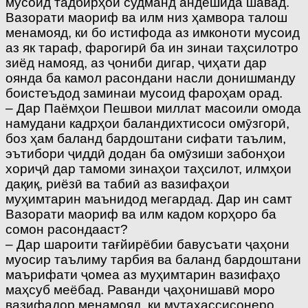
мусоид тадбирҳои судманд андешида шавад.
Вазорати маориф ва илм низ ҳамвора талош
менамояд, ки бо истифода аз имконоти мусоид
аз як тараф, фарогирӣ ба ин зинаи таҳсилотро
зиёд намояд, аз ҷониби дигар, ҷиҳати дар
оянда ба камол расондани насли донишманду
боис­теъдод заминаи мусоид фароҳам орад.
– Дар Паёмҳои Пешвои миллат масоили омода
намудани кадрҳои баландихтисоси омӯзгорӣ,
боз ҳам баланд бардоштани сифати таълим,
эътибори ҷиддӣ додан ба омӯзиши забонҳои
хориҷӣ дар тамоми зинаҳои таҳсилот, илмҳои
дақиқ, риёзӣ ва табиӣ аз вазифаҳои
муҳимтарин маънидод мегардад. Дар ин самт
Вазорати маориф ва илм кадом корҳоро ба
сомон расондааст?
– Дар шароити тағйирёбии бавусъати ҷаҳони
муосир таълиму тарбия ва баланд бардоштани
маърифати ҷомеа аз муҳимтарин вазифаҳо
маҳсуб меёбад. Раванди ҷаҳонишавӣ моро
вазифадор менамояд, ки мутахассисонеро