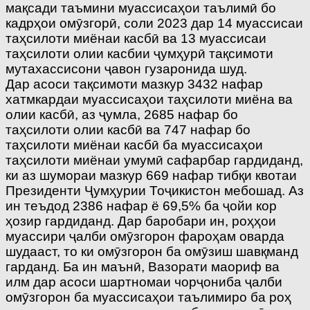
мақсади таъмини муассисаҳои таълимӣ бо
кадрҳои омӯзгорӣ, соли 2023 дар 14 муассисаи
таҳсилоти миёнаи касбӣ ва 13 муассисаи
таҳсилоти олии касбии ҷумҳурӣ тақсимоти
мутахассисони ҷавон гузаронида шуд.
Дар асоси тақсимоти мазкур 3432 нафар
хатмкардаи муассисаҳои таҳсилоти миёна ва
олии касбӣ, аз ҷумла, 2685 нафар бо
таҳсилоти олии касбӣ ва 747 нафар бо
таҳсилоти миёнаи касбӣ ба муассисаҳои
таҳсилоти миёнаи умумӣ сафарбар гардиданд,
ки аз шумораи мазкур 669 нафар тибқи квотаи
Президенти Ҷумҳурии Тоҷикистон мебошад. Аз
ин теъдод 2386 нафар ё 69,5% ба ҷойи кор
ҳозир гардиданд. Дар баробари ин, роҳҳои
муассири ҷалби омӯзгорон фароҳам оварда
шудааст, то ки омӯзгорон ба омӯзиш шавқманд
гарданд. Ба ин маънӣ, Вазорати маориф ва
илм дар асоси шартномаи чорҷониба ҷалби
омӯзгорон ба муассисаҳои таълимиро ба роҳ