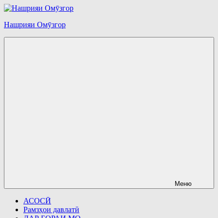
Перейти
к
Нашрияи Омӯзгор
содержимому
Меню
АСОСӢ
Рамзҳои давлатӣ