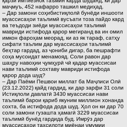
қарзи имтиёзнок таъмин карда шуданд, ки дар
маҷмуъ, 452 нафарро ташкил медиҳад.
– Дар замони соҳибистиқлолӣ бунёди иншооти
муассисаҳои таълимӣ вусъати тоза пайдо кард
ва теъдоди зиёди муассисаҳои таълимӣ
мавриди истифода қарор мегиранд ва ин омил
имкон фароҳам меорад, ки аз як тараф, сатҳу
сифати таълим дар муассисаҳои таълимӣ
беҳтар гардад, аз ҷониби дигар, ба пешрафти
соҳа мусоидат менамояд. Соли равон дар
шаҳру навоҳии ҷумҳурӣ чӣ қадар муассисаи
нави таълимӣ сохтаву мавриди истифода
қарор дода шуд?
– Дар Паёми Пешвои миллат ба Маҷлиси Олӣ
(23.12.2022) қайд гардид, ки дар зарфи 31 соли
Истиқлоли давлатӣ 3430 муассисаи нави
таълимӣ барои қариб якуним миллион хонанда
сохта, ба истифода дода шуд. Ҳол он ки дар 70
соли замони гузашта ҳамагӣ 3229 муассисаи
таълимӣ бунёд гардида буд. Имрӯз дар
муассисаҳои таҳсилоти миёнаи умумии