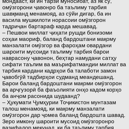
мондааст, ки ин тарзи муносибат, аз як сӯ,
омӯзгорони ҷавонро ба таълиму тарбия
шавқманд менамояд, аз сӯйи дигар, ба ин
васила мушкилоти норасоии омӯзгорон
тадриҷан бартараф карда мешавад.
– Пешвои миллат ҷиҳати рушди бонизоми
соҳаи маориф, баланд бардоштани мақому
манзалати омӯзгор ва фароҳам овардани
шароити мусоиди таълиму тарбия барои
наврасону ҷавонон, беҳтар намудани сатҳу
сифати таълим ва маърифатмандии миллат ва
тарбия кардани кадрҳои ба талаботи замон
ҷавобгӯй тадбирҳои судманд меандешанд.
Барои баланд бардоштани мақоми омӯзгорон
ва арҷгузорӣ ба фаъолияти онҳо кадом корҳо
ба анҷом расонида шудаанд?
– Ҳукумати Ҷумҳурии Тоҷикистон мунтазам
талош менамояд, ки мақому манзалати
омӯзгорон дар ҷомеа баланд бардошта шавад.
Зеро имкону шароити мусоид омӯзгоронро
вазифадор мекунад, ки ба таълиму тарбия