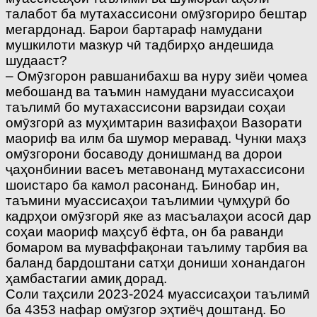
талабот ба мутахассисони омӯзгориро бештар
мегардонад. Барои бартараф намудани
мушкилоти мазкур чӣ тадбирҳо андешида
шудааст?
– Омӯзгорон равшанибахш ва нуру зиёи ҷо­меа
мебошанд ва таъмин намудани муассисаҳои
таълимӣ бо мутахассисони варзидаи соҳаи
омӯзгорӣ аз муҳимтарин вазифаҳои Вазорати
маориф ва илм ба шумор меравад. Чунки маҳз
омӯзгорони босаводу донишманд ва дорои
ҷаҳонбинии васеъ метавонанд мутахассисони
шоистаро ба камол расонанд. Бинобар ин,
таъмини муассисаҳои таълимии ҷумҳурӣ бо
кадрҳои омӯзгорӣ яке аз масъалаҳои асосӣ дар
соҳаи маориф маҳсуб ёфта, он ба раванди
бомаром ва муваффақонаи таълиму тарбия ва
баланд бардоштани сатҳи дониши хонандагон
ҳамбастагии амиқ дорад.
Соли таҳсили 2023-2024 муассисаҳои таълимӣ
ба 4353 нафар омӯзгор эҳ­тиёҷ дош­танд. Бо