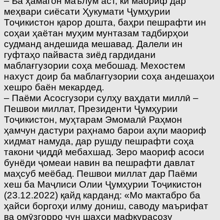
– Ба ҳамагон маълум аст, ки маориф дар
меҳвари сиёсати Ҳукумати Ҷумҳурии
Тоҷикистон қарор дошта, баҳри пешрафти ин
соҳаи ҳаётан муҳим мунтазам тадбирҳои
судманд андешида мешавад. Далели ин
гуфтаҳо пайваста зиёд гардидани
маблағгузории соҳа мебошад. Мехостем
нахуст доир ба маблағгузории соҳа андешаҳои
хешро баён мекардед.
– Паёми Асосгузори сулҳу ваҳдати миллӣ –
Пешвои миллат, Президенти Ҷумҳурии
Тоҷикистон, муҳтарам Эмомалӣ Раҳмон
ҳамчун дастури раҳнамо барои аҳли маориф
хидмат намуда, дар рушду пешрафти соҳа
такони ҷиддӣ мебахшад. Зеро маориф асоси
бунёди ҷомеаи навин ва пешрафти давлат
маҳсуб меёбад. Пешвои миллат дар Паёми
хеш ба Маҷлиси Олии Ҷумҳурии Тоҷикистон
(23.12.2022) қайд карданд: «Мо мактабро ба
ҳайси боргоҳи илму дониш, саводу маърифат
ва омӯзгорро чун шахси мафкурасозу