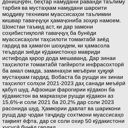
донишҷӯён, беҳтар намудани раванди таълиму
тарбия ва мустаҳкам намудани шароити
моддиву техникии муассисаҳои таълимии
кишвар таваҷҷуҳи ҳамаҷониба зоҳир намоем.
Шоистаи таъкид аст, ки дар замони
соҳибистиқлолӣ таваҷҷуҳ ба бунёди
муассисаҳоли таҳсилоти томактабӣ зиёд
гардид ва ҳамагон шоҳидем, ки ҳамасола
теъдоди зиёди кӯдакистонҳо мавриди
истифода қарор дода мешаванд. Дар зинаи
таҳсилоти томактабӣ тағйироти инфрасохторӣ
ба амал омада, заминаҳои меъёрии ҳуқуқӣ
мустаҳкам гардид. Вобаста ба рушди ин зинаи
таҳсилот солҳои 2021-2023 даҳ санади меъёрӣ
қабул шуд. Афзоиши фарогирии кӯдакон ба
кӯдакистон ва марказҳои рушди кӯдакон аз
15,6%-и соли 2021 ба 20,2% дар соли 2023
расонида шуд. Ҳамкории давлат ва шарикони
рушд дар ҷодаи таҷдиду сохтмони муассисаҳо
тақвият ёфта, дар се соли охир 50 кӯдакистони
хусусӣ бунёд гардид.