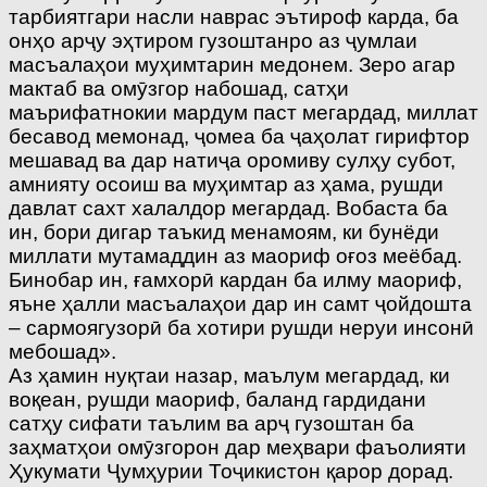
тарбиятгари насли наврас эътироф карда, ба
онҳо арҷу эҳтиром гузоштанро аз ҷумлаи
масъалаҳои муҳимтарин медонем. Зеро агар
мактаб ва омӯзгор набошад, сатҳи
маърифатнокии мардум паст мегардад, миллат
бесавод мемонад, ҷомеа ба ҷаҳолат гирифтор
мешавад ва дар натиҷа оромиву сулҳу субот,
амнияту осоиш ва муҳимтар аз ҳама, рушди
давлат сахт халалдор мегардад. Вобаста ба
ин, бори дигар таъкид менамоям, ки бунёди
миллати мутамаддин аз маориф оғоз меёбад.
Бинобар ин, ғамхорӣ кардан ба илму маориф,
яъне ҳалли масъалаҳои дар ин самт ҷойдошта
– сармоягузорӣ ба хотири рушди неруи инсонӣ
мебошад».
Аз ҳамин нуқтаи назар, маълум мегардад, ки
воқеан, рушди маориф, баланд гардидани
сатҳу сифати таълим ва арҷ гузоштан ба
заҳматҳои омӯзгорон дар меҳвари фаъолияти
Ҳукумати Ҷумҳурии Тоҷикистон қарор дорад.