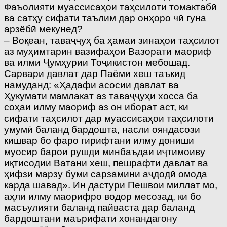
Фаъолияти муассисаҳои таҳсилоти томактабӣ
ва сатҳу сифати таълим дар онҳоро чӣ гуна
арзёбӣ мекунед?
– Воқеан, таваҷҷуҳ ба ҳамаи зинаҳои таҳсилот
аз муҳимтарин вазифаҳои Вазорати маориф
ва илми Ҷумҳурии Тоҷикистон мебошад.
Сарвари давлат дар Паёми хеш таъкид
намуданд: «Ҳадафи асосии давлат ва
Ҳукумати мамлакат аз таваҷҷуҳи хосса ба
соҳаи илму маориф аз он иборат аст, ки
сифати таҳсилот дар муассисаҳои таҳсилоти
умумӣ баланд бардошта, насли ояндасози
кишвар бо фаро гирифтани илму дониши
муосир барои рушди минбаъдаи иҷтимоиву
иқтисодии Ватани хеш, пешрафти давлат ва
ҳифзи марзу буми сарзамини аҷдодӣ омода
карда шавад». Ин дастури Пешвои миллат мо,
аҳли илму маорифро водор месозад, ки бо
масъулияти баланд пайваста дар баланд
бардоштани маърифати хонандагону