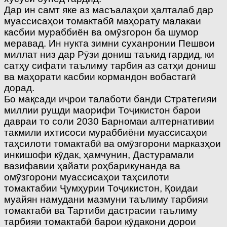
Дар ин самт яке аз масъалаҳои ҳалталаб дар
муассисаҳои томактабӣ маҳорату малакаи
касбии мураббиён ва омӯзгорон ба шумор
меравад. Ин нукта зимни суханронии Пешвои
миллат низ дар Рӯзи дониш таъкид гардид, ки
сатҳу сифати таълиму тарбия аз сатҳи дониш
ва маҳорати касбии кормандон вобастагӣ
дорад.
Бо мақсади иҷрои талаботи банди Стратегияи
миллии рушди маорифи Тоҷикистон барои
давраи то соли 2030 Барномаи алтернативии
такмили ихтисоси мураббиёни муассисаҳои
таҳсилоти томактабӣ ва омӯзгорони марказҳои
инкишофи кӯдак, ҳамчунин, Дастурамали
вазифавии ҳайати роҳбарикунанда ва
омӯзгорони муассисаҳои таҳсилоти
томактабии Ҷумҳурии Тоҷикистон, Қоидаи
муайян намудани мазмуни таълиму тарбияи
томактабӣ ва Тартиби дастрасии таълиму
тарбияи томактабӣ барои кӯдакони дорои