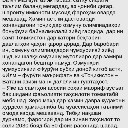
таълим баланд мегардад, аз ҷониби дигар,
шароиту имконоти мусоид фароҳам оварда
мешавад. Ҳамин аст, ки дастоварди
хонандагони тоҷик дар озмуну олимпиадаҳои
бонуфузи байналмилалӣ зиёд гардида, дар ин
самт Тоҷикистон дар қатори беҳтарин
давлатҳои ҷаҳон қарор дорад. Дар баробари
ин, озмуну олимпиадаҳои ҷумҳуриявӣ зиёд
шуд, ки шавқи омӯзишу мутолиаро дар замири
хонандагон бештар намуд. Озмунҳои
ҷумҳуриявии «Фурӯғи субҳи доноӣ китоб аст»,
«Илм – фурӯғи маърифат» ва «Тоҷикистон –
Ватани азизи ман» далели ин гуфтаҳост.
– Яке аз самтҳои асосии соҳаи маориф вусъат
бахшидани фаъолияти таҳсилоти томактабӣ
мебошад. Зеро маҳз дар ҳамин давра кӯдакони
хурдсол ҳамаҷониба ба муассисаҳои таълимӣ
омода карда мешаванд. Тибқи нақшаи
дурнамо, фарогирӣ дар ин зинаи таҳсилот то
соли 2030 бояд ба 50 фоиз расонида шавад.