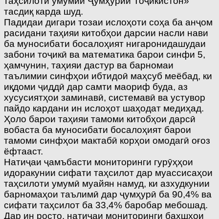
таҳсилоти умумии Ҷумҳурии Тоҷикистон»
тасдиқ карда шуд.
Падидаи дигари тозаи ислоҳоти соҳа ба анҷом
расидани таҳияи китобҳои дарсии насли нави
ба муносибати босалоҳият нигаронидашудаи
забони тоҷикӣ ва математика барои синфи 5,
ҳамчунин, таҳияи дастур ва барномаи
таълимии синфҳои ибтидоӣ маҳсуб меёбад, ки
иқдоми ҷиддӣ дар самти маориф буда, аз
хусусиятҳои заминавӣ, системавӣ ва устувор
пайдо кардани ин ислоҳот шаҳодат медиҳад.
Ҳоло барои таҳияи тамоми китобҳои дарсӣ
вобаста ба муносибати босалоҳият барои
тамоми синфҳои мактабӣ корҳои омодагӣ оғоз
ёфтааст.
Натиҷаи ҷамъбасти мониторинги гурӯҳҳои
идоракунии сифати таҳсилот дар муассисаҳои
таҳсилоти умумӣ муайян намуд, ки азхудкунии
барномаҳои таълимӣ дар ҷумҳурӣ ба 90,4% ва
сифати таҳсилот ба 33,4% баробар мебошад.
Дар ин росто, натиҷаи мониторинги бахшҳои