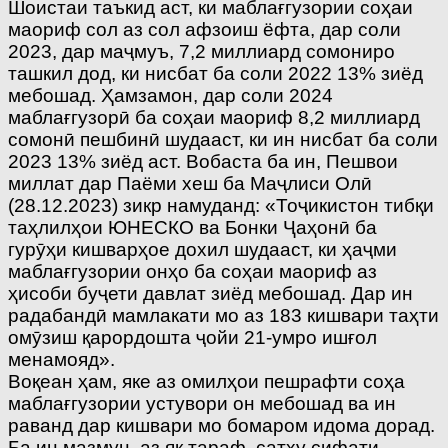
Шоистаи таъкид аст, ки маблағгузории соҳаи
маориф сол аз сол афзоиш ёфта, дар соли
2023, дар маҷмуъ, 7,2 миллиард сомониро
ташкил дод, ки нисбат ба соли 2022 13% зиёд
мебошад. Ҳамзамон, дар соли 2024
маблағгузорӣ ба соҳаи маориф 8,2 миллиард
сомонӣ пешбинӣ шудааст, ки ин нисбат ба соли
2023 13% зиёд аст. Вобаста ба ин, Пешвои
миллат дар Паёми хеш ба Маҷлиси Олӣ
(28.12.2023) зикр намуданд: «Тоҷикистон тибқи
таҳлилҳои ЮНЕСКО ва Бонки Ҷаҳонӣ ба
гурӯҳи кишварҳое дохил шудааст, ки ҳаҷми
маблағгузории онҳо ба соҳаи маориф аз
ҳисоби буҷети давлат зиёд мебошад. Дар ин
радабандӣ мамлакати мо аз 183 кишвари таҳти
омӯзиш қарордошта ҷойи 21-умро ишғол
менамояд».
Воқеан ҳам, яке аз омилҳои пешрафти соҳа
маблағгузории устувори он мебошад ва ин
раванд дар кишвари мо бомаром идома дорад.
Ба ин мазмун, аз як тараф, сатҳу сифати