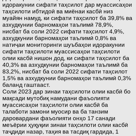
идоракунии сифати таҳсилот дар муассисаҳои
таҳсилоти ибтидоӣ ва миёнаи касбӣ низ
муайян намуд, ки сифати таҳсилот ба 39,8% ва
азхудкунии барномаҳои таълимӣ 78,9%,
нисбат ба соли 2022 сифати таҳсилот 4,9%,
азхудкунии барномаҳои таълимӣ 0,8% ва
натиҷаи мониторинги шуъбаҳои идоракунии
сифати таҳсилоти муассисаҳои таҳсилоти
олии касбӣ нишон дод, ки сифати таҳсилот ба
40,3% ва азхудкунии барномаҳои таълимӣ ба
83,2%, нисбат ба соли 2022 сифати таҳсилот
1,5% ва азхудкунии барномаҳои таълимӣ 0,3%
баланд гаштааст.
Соли 2023 дар зинаи таҳсилоти олии касбӣ бо
мақсади мутобиқ намудани фаъолияти
муассисаҳои таҳсилоти олии касбӣ ба
талаботи замони муосир ва ба танзим
даровардани фаъолияти онҳо 17 санади
меъёрии ҳуқуқии зинаи таҳсилоти олии касбӣ
таҷдиди назар, таҳия ва тасдиқ гардида, 1