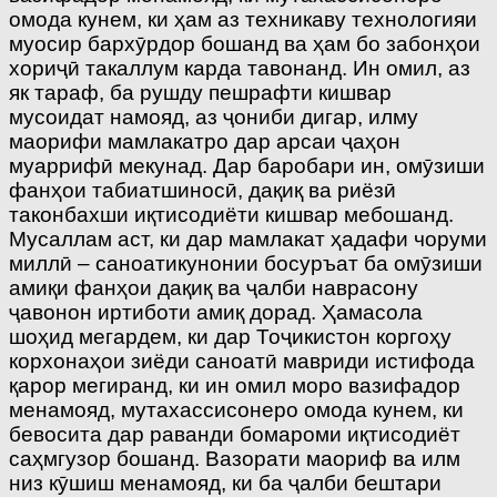
омода кунем, ки ҳам аз техникаву технологияи
муосир бархӯрдор бошанд ва ҳам бо забонҳои
хориҷӣ такаллум карда тавонанд. Ин омил, аз
як тараф, ба рушду пешрафти кишвар
мусоидат намояд, аз ҷониби дигар, илму
маорифи мамлакатро дар арсаи ҷаҳон
муаррифӣ мекунад. Дар баробари ин, омӯзиши
фанҳои табиатшиносӣ, дақиқ ва риёзӣ
таконбахши иқтисодиёти кишвар мебошанд.
Мусаллам аст, ки дар мамлакат ҳадафи чоруми
миллӣ – саноатикунонии босуръат ба омӯзиши
амиқи фанҳои дақиқ ва ҷалби наврасону
ҷавонон иртиботи амиқ дорад. Ҳамасола
шоҳид мегардем, ки дар Тоҷикистон коргоҳу
корхонаҳои зиёди саноатӣ мавриди истифода
қарор мегиранд, ки ин омил моро вазифадор
менамояд, мутахассисонеро омода кунем, ки
бевосита дар раванди бомароми иқтисодиёт
саҳмгузор бошанд. Вазорати маориф ва илм
низ кӯшиш менамояд, ки ба ҷалби бештари