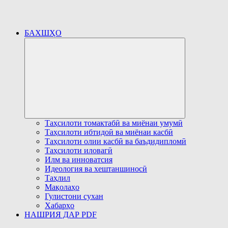
БАХШҲО
Развернуть
дочернее
меню
Таҳсилоти томактабӣ ва миёнаи умумӣ
Таҳсилоти ибтидоӣ ва миёнаи касбӣ
Таҳсилоти олии касбӣ ва баъдидипломӣ
Таҳсилоти иловагӣ
Илм ва инноватсия
Идеология ва хештаншиносӣ
Таҳлил
Мақолаҳо
Гулистони сухан
Хабарҳо
НАШРИЯ ДАР PDF