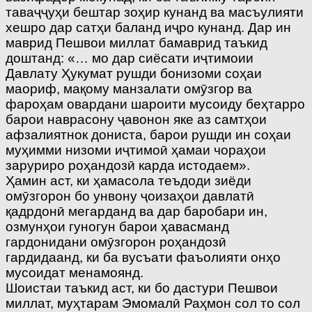
таваҷҷуҳи бештар зоҳир кунанд ва масъулияти
хешро дар сатҳи баланд иҷро кунанд. Дар ин
маврид Пешвои миллат бамаврид таъкид
доштанд: «… мо дар сиёсати иҷтимоии
Давлату Ҳукумат рушди бонизоми соҳаи
маориф, мақому манзалати омӯзгор ва
фароҳам овардани шароити мусоиду беҳтарро
барои наврасону ҷавонон яке аз самтҳои
афзалиятнок дониста, барои рушди ин соҳаи
муҳимми низоми иҷтимоӣ ҳамаи чораҳои
заруриро роҳандозӣ карда истодаем».
Ҳамин аст, ки ҳамасола теъдоди зиёди
омӯзгорон бо унвону ҷоизаҳои давлатӣ
қадрдонӣ мегарданд ва дар баробари ин,
озмунҳои гуногун барои ҳавасманд
гардонидани омӯзгорон роҳандозӣ
гардидаанд, ки ба вусъати фаъолияти онҳо
мусоидат менамоянд.
Шоистаи таъкид аст, ки бо дастури Пешвои
миллат, муҳтарам Эмомалӣ Раҳмон сол то сол