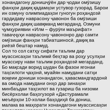
хонандагону донишҷӯён дар ҷодаи омӯзишу
фанҳои дақиқ қадамҳои устувор гузорад. Барои
ин озмуну олимпиадаҳои гуногун роҳандозӣ
гардидаву наврасону ҷавонон ба омӯзиши
фанҳои дақиқ шавқманд мегарданд. Озмуни
ҷумҳуриявии «Илм – фурӯғи маърифат»
таваҷҷуҳи наврасону ҷавононро дар самти
омӯзиши фанҳои табиатшиносӣ, дақиқ ва
риёзӣ бештар намуд.
Сол то сол сатҳу сифати таълим дар
муассисаҳои таълимӣ беҳтар ва роҳу усулҳои
муассиру нави таълим роҳандозӣ мегарданд.
Бо мақсади ворид шудан ба фазои ягонаи
таҳсилоти ҷаҳонӣ, муайян намудани сатҳи
воқеии дониши хонандагон, ҳавасмандгардонӣ
ва омода намудани онҳо дар зинаҳои
минбаъдаи таҳсилот ва гузариш ба низоми
бисёрхолаи баҳогузорӣ «Дастурамали
меъёрҳои 10-холаи баҳодиҳӣ ба дониш,
малака ва маҳорати хонандагони муассисаҳои