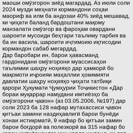
маоши омӯзгорон зиёд магардад. Аз июли соли
2024 музди меҳнати кормандони соҳаи
маориф ва илм ба андозаи 40% зиёд мешавад,
ки ҷиҳати баланд бардоштани мақому
манзалати омӯзгор ва фароҳам овардани
шароити мусоиди беҳтари таълиму тарбия ва
ба ин васила, шароити иҷтимоию иқтисодии
кормандон сабаб мегардад.
Дар баробари ин, барои ҳавасманд
гардонидани омӯзгорони муассисаҳои
таълимии шаҳру ноҳияҳо дар ҳамкорӣ бо
мақомоти иҷроияи маҳаллии ҳокимияти
давлатии шаҳру ноҳияҳо ҷиҳати татбиқи
қарори Ҳукумати Ҷумҳурии Тоҷикистон «Дар
бораи муқаррар намудани имтиёзҳо ба
омӯзгорони ҷавон» (аз 03.05.2006, №197) дар
соли 2023 ба 128 нафар мутахассиси ҷавон
қитъаи замини наздиҳавлигӣ барои бунёди
хонаи истиқоматӣ, 9 нафар бо қитъаи замин
барои боғдорӣ ва полезкорӣ ва 315 нафар бо