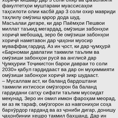
факултетҳои муштараки муассисаҳои
таҳсилоти олии касбӣ дар 3 соли охир мавриди
таҳлилу омӯзиш қарор дода шуд.
Масъалаи дигаре, ки дар Паёмҳои Пешвои
миллат таъкид мегардад, омӯзиши забонҳои
хориҷӣ мебошад, зеро бе омӯзиши забонҳои
хориҷӣ наметавон дар ҷаҳони муосир
муваффақ гардид. Аз ин ҷост, ки дар ҷумҳурӣ
«Барномаи давлатии такмили таълим ва
омӯзиши забонҳои русӣ ва англисӣ дар
Ҷумҳурии Тоҷикистон барои давраи то соли
2030» қабул гардидааст ва дар он муҳиммияти
омӯзиши забонҳои хориҷӣ зикр шудааст.
– Мусаллам аст, ки баланд бардоштани
такмили ихтисоси омӯзгорон ба баланд
гардидани сатҳу сифати таълим мусоидат
мекунад. Зеро ин омил имкон фароҳам меорад,
ки аз як тараф, омӯзгорон аз навгониҳои соҳа
бархӯрдор гарданд ва аз ҷониби дигар, донишу
ҷаҳонбинии хешро такмил бахшанд. Дар ин