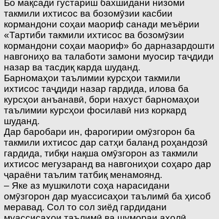
Бо мақсади густариш бахшидани низоми
такмили ихтисос ва бозомӯзии касбии
кормандони соҳаи маориф санади меъёрии
«Тартиби такмили ихтисос ва бозомӯзии
кормандони соҳаи маориф» бо дарназардошти
навгониҳо ва талаботи замони муосир таҷдиди
назар ва тасдиқ карда шуданд.
Барномаҳои таълимии курсҳои такмили
ихтисос таҷдиди назар гардида, илова ба
курсҳои анъанавӣ, бори нахуст барномаҳои
таълимии курсҳои фосилавӣ низ коркард
шуданд.
Дар баробари ин, фарогирии омӯзгорон ба
такмили ихтисос дар сатҳи баланд роҳандозӣ
гардида, тибқи нақша омӯзгорон аз такмили
ихтисос мегузаранд ва навгониҳои соҳаро дар
ҷараёни таълим татбиқ менамоянд.
– Яке аз мушкилоти соҳа нарасидани
омӯзгорон дар муассисаҳои таълимӣ ба ҳисоб
меравад. Сол то сол зиёд гардидани
муассисаҳои таълимӣ ва шумораи аҳолӣ