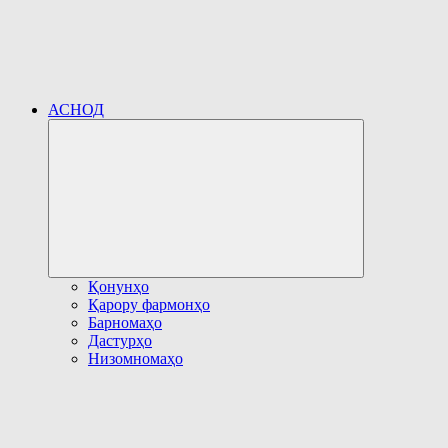
АСНОД
Развернуть
дочернее
меню
Қонунҳо
Қарору фармонҳо
Барномаҳо
Дастурҳо
Низомномаҳо