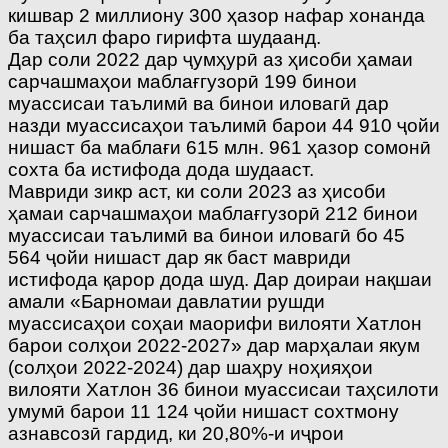
кишвар 2 миллиону 300 ҳазор нафар хонанда
ба таҳсил фаро гирифта шудаанд.
Дар соли 2022 дар ҷумҳурӣ аз ҳисоби ҳамаи
сарчашмаҳои маблағгузорӣ 199 бинои
муассисаи таълимӣ ва бинои иловагӣ дар
назди муассисаҳои таълимӣ барои 44 910 ҷойи
нишаст ба маблағи 615 млн. 961 ҳазор сомонӣ
сохта ба истифода дода шудааст.
Мавриди зикр аст, ки соли 2023 аз ҳисоби
ҳамаи сарчашмаҳои маблағгузорӣ 212 бинои
муассисаи таълимӣ ва бинои иловагӣ бо 45
564 ҷойи нишаст дар як баст мавриди
истифода қарор дода шуд. Дар доираи нақшаи
амали «Барномаи давлатии рушди
муассисаҳои соҳаи маорифи вилояти Хатлон
барои солҳои 2022-2027» дар марҳалаи якум
(солҳои 2022-2024) дар шаҳру ноҳияҳои
вилояти Хатлон 36 бинои муассисаи таҳсилоти
умумӣ барои 11 124 ҷойи нишаст сохтмону
азнавсозӣ гардид, ки 20,80%-и иҷрои