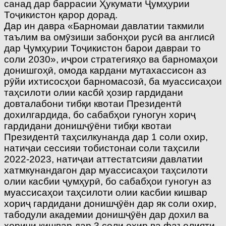
санад дар баррасии Ҳукумати Ҷумҳурии
Тоҷикистон қарор дорад.
Дар ин давра «Барномаи давлатии такмили
таълим ва омӯзиши забонҳои русӣ ва англисӣ
дар Ҷумҳурии Тоҷикистон барои давраи то
соли 2030», иҷрои стратегияҳо ва барномаҳои
донишгоҳӣ, омода кардани мутахассисон аз
рӯйи ихтисосҳои барномасозӣ, ба муассисаҳои
таҳсилоти олии касбӣ ҳозир гардидани
довталабони тибқи квотаи Президентӣ
дохилгардида, бо сабабҳои гуногун хориҷ
гардидани донишҷӯёни тибқи квотаи
Президентӣ таҳсилкунанда дар 1 соли охир,
натиҷаи сессияи тобис­тонаи соли таҳсили
2022-2023, натиҷаи аттестатсияи давлатии
хатмкунандагон дар муассисаҳои таҳсилоти
олии касбии ҷумҳурӣ, бо сабабҳои гуногун аз
муассисаҳои таҳсилоти олии касбии кишвар
хориҷ гардидани донишҷӯён дар як соли охир,
табодули академии донишҷӯён дар дохил ва
хориҷи кишвар дар 3 соли охир ва фаъолияти