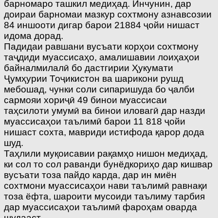
барномаро ташкил медиҳад. Инчунин, дар
доираи барномаи мазкур сохтмону азнавсозии
84 иншооти дигар барои 21884 ҷойи нишаст
идома дорад.
Падидаи равшани вусъати корҳои сохтмону
таҷдиди муассисаҳо, амалишавии лоиҳаҳои
байналмилалӣ бо дастгирии Ҳукумати
Ҷумҳурии Тоҷикистон ва шарикони рушд
мебошад, чунки соли сипаришуда бо ҷалби
сармояи хориҷӣ 49 бинои муассисаи
таҳсилоти умумӣ ва бинои иловагӣ дар назди
муассисаҳои таълимӣ барои 11 818 ҷойи
нишаст сохта, мавриди истифода қарор дода
шуд.
Таҳлили муқоисавии рақамҳо нишон медиҳад,
ки сол то сол раванди бунёдкориҳо дар кишвар
вусъати тоза пайдо карда, дар ин миён
сохтмони муассисаҳои нави таълимӣ равнақи
тоза ёфта, шароити мусоиди таълиму тарбия
дар муассисаҳои таълимӣ фароҳам оварда
шудааст.