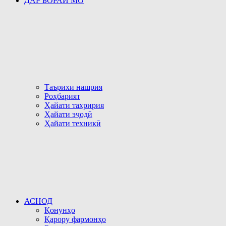
ДАР БОРАИ МО
Таърихи нашрия
Роҳбарият
Ҳайати таҳририя
Ҳайати эҷодӣ
Ҳайати техникӣ
АСНОД
Қонунҳо
Қарору фармонҳо