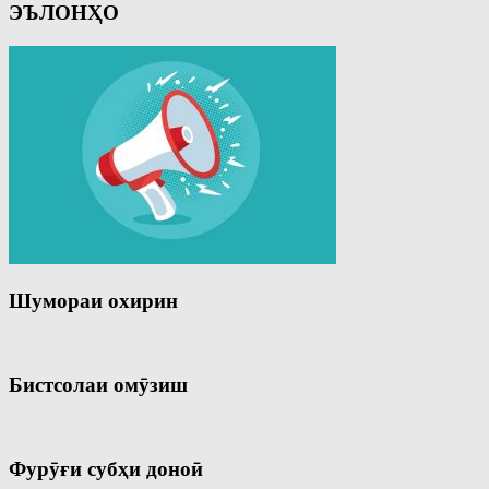
ЭЪЛОНҲО
Шумораи охирин
Бистсолаи омӯзиш
Фурӯғи субҳи доноӣ