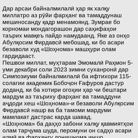
Дар арсаи байналмилалӣ ҳар як халқу
миллатро аз рӯйи фарҳанг ва тамаддунаш
мешиносанду қадр менамоянд. Зумрае бо
корномаи мондагорашон дар саҳифаҳои
таърих мавқеъ пайдо намудаанд. Яке аз онҳо
Абулқосим Фирдавсӣ мебошад, ки бо асари
безаволи худ «Шоҳнома» машҳури олам
гардидааст.
Пешвои миллат, муҳтарам Эмомалӣ Раҳмон 5-
уми декабри соли 2023 зимни суханронӣ дар
Симпозиуми байналмилалӣ ба ифтихори 115-
солагии академик Бобоҷон Ғафуров дастур
доданд, ки ба хотири огоҳии ҳар чи бештари
мардум аз таъриху фарҳанг ва тамаддуни
аҷдоди хеш «Шоҳнома»-и безаволи Абулқосим
Фирдавсӣ нашр ва ба тамоми мардуми
мамлакат дастрас карда шавад.
«Шоҳнома» ба даҳҳо забони халқу қавмиятҳои
олам тарҷума шуда, перомуни он садҳо асари
илмӣ ва фарҳангу донишнома иншо