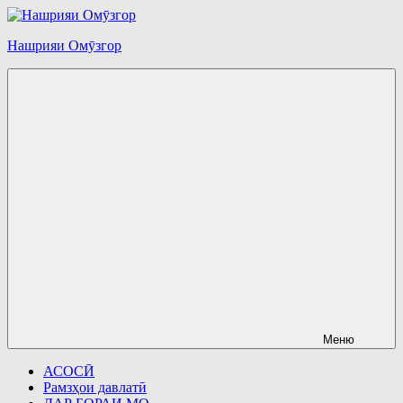
Перейти
к
Нашрияи Омӯзгор
содержимому
Меню
АСОСӢ
Рамзҳои давлатӣ