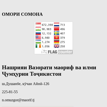
ОМОРИ СОМОНА
Нашрияи Вазорати маориф ва илми
Ҷумҳурии Тоҷикистон
ш.Душанбе, кӯчаи Айнӣ-126
225-81-55
n.omuzgor@maorif.tj