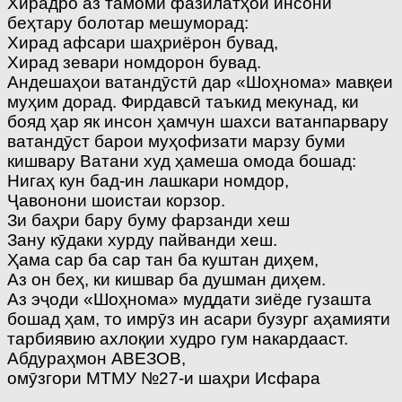
Хирадро аз тамоми фазилатҳои инсонӣ
беҳтару болотар мешуморад:
Хирад афсари шаҳриёрон бувад,
Хирад зевари номдорон бувад.
Андешаҳои ватандӯстӣ дар «Шоҳнома» мавқеи
муҳим дорад. Фирдавсӣ таъкид мекунад, ки
бояд ҳар як инсон ҳамчун шахси ватанпарвару
ватандӯст барои муҳофизати марзу буми
кишвару Ватани худ ҳамеша омода бошад:
Нигаҳ кун бад-ин лашкари номдор,
Ҷавонони шоистаи корзор.
Зи баҳри бару буму фарзанди хеш
Зану кӯдаки хурду пайванди хеш.
Ҳама сар ба сар тан ба куштан диҳем,
Аз он беҳ, ки кишвар ба душман диҳем.
Аз эҷоди «Шоҳнома» муддати зиёде гузашта
бошад ҳам, то имрӯз ин асари бузург аҳамияти
тарбиявию ахлоқии худро гум накардааст.
Абдураҳмон АВЕЗОВ,
омӯзгори МТМУ №27-и шаҳри Исфара