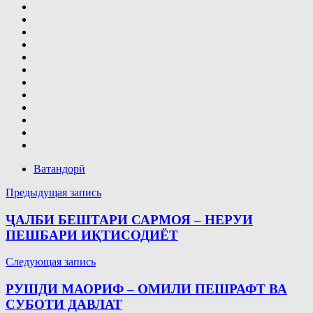
Ватандорӣ
Навигация
Предыдущая запись
по
ҶАЛБИ БЕШТАРИ САРМОЯ – НЕРУИ
записям
ПЕШБАРИ ИҚТИСОДИЁТ
Следующая запись
РУШДИ МАОРИФ – ОМИЛИ ПЕШРАФТ ВА
СУБОТИ ДАВЛАТ