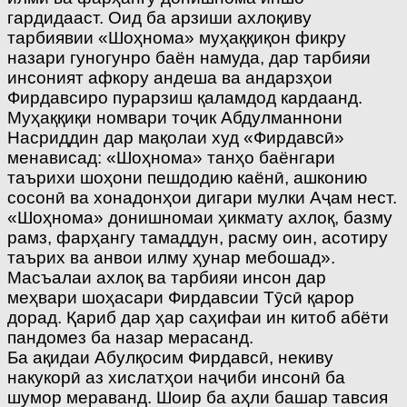
гардидааст. Оид ба арзиши ахлоқиву
тарбиявии «Шоҳнома» муҳаққиқон фикру
назари гуногунро баён намуда, дар тарбияи
инсоният афкору андеша ва андарзҳои
Фирдавсиро пурарзиш қаламдод кардаанд.
Муҳаққиқи номвари тоҷик Абдулманнони
Насриддин дар мақолаи худ «Фирдавсӣ»
менависад: «Шоҳнома» танҳо баёнгари
таърихи шоҳони пешдодию каёнӣ, ашконию
сосонӣ ва хонадонҳои дигари мулки Аҷам нест.
«Шоҳнома» донишномаи ҳикмату ахлоқ, базму
рамз, фарҳангу тамаддун, расму оин, асотиру
таърих ва анвои илму ҳунар мебошад».
Масъалаи ахлоқ ва тарбияи инсон дар
меҳвари шоҳасари Фирдавсии Тӯсӣ қарор
дорад. Қариб дар ҳар саҳифаи ин китоб абёти
пандомез ба назар мерасанд.
Ба ақидаи Абулқосим Фирдавсӣ, некиву
накукорӣ аз хислатҳои наҷиби инсонӣ ба
шумор мераванд. Шоир ба аҳли башар тавсия