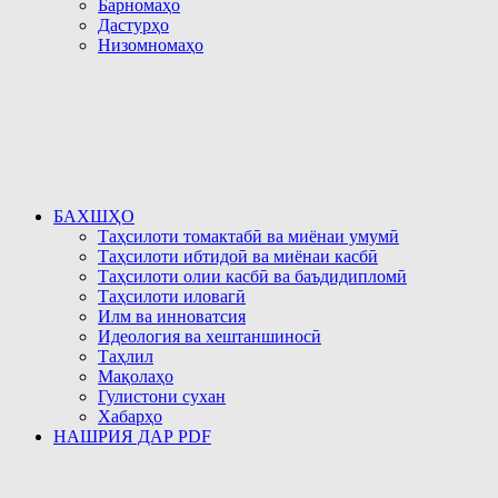
Барномаҳо
Дастурҳо
Низомномаҳо
БАХШҲО
Таҳсилоти томактабӣ ва миёнаи умумӣ
Таҳсилоти ибтидоӣ ва миёнаи касбӣ
Таҳсилоти олии касбӣ ва баъдидипломӣ
Таҳсилоти иловагӣ
Илм ва инноватсия
Идеология ва хештаншиносӣ
Таҳлил
Мақолаҳо
Гулистони сухан
Хабарҳо
НАШРИЯ ДАР PDF