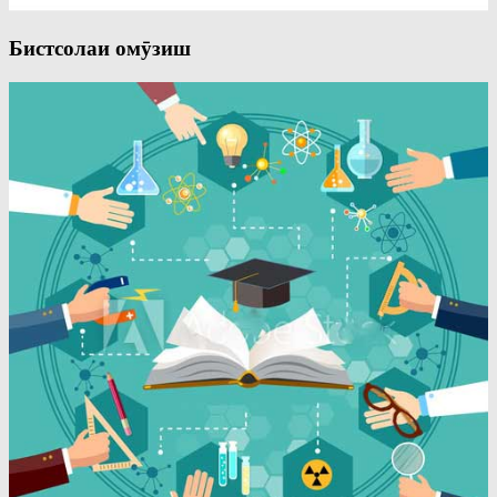
Бистсолаи омӯзиш