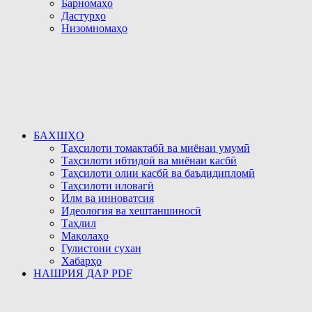
Барномаҳо
Дастурҳо
Низомномаҳо
БАХШҲО
Таҳсилоти томактабӣ ва миёнаи умумӣ
Таҳсилоти ибтидоӣ ва миёнаи касбӣ
Таҳсилоти олии касбӣ ва баъдидипломӣ
Таҳсилоти иловагӣ
Илм ва инноватсия
Идеология ва хештаншиносӣ
Таҳлил
Мақолаҳо
Гулистони сухан
Хабарҳо
НАШРИЯ ДАР PDF