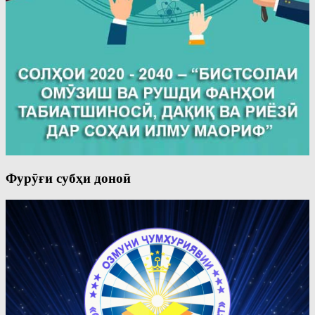
Фурӯғи субҳи доноӣ