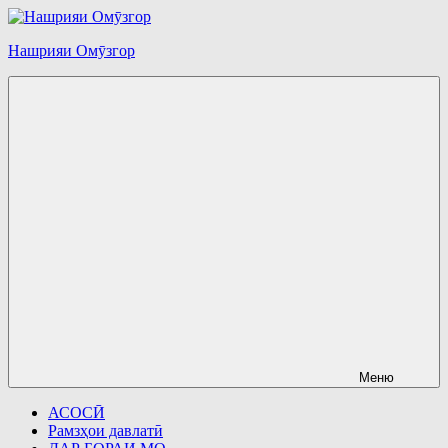
Перейти
к
Нашрияи Омӯзгор
содержимому
Меню
АСОСӢ
Рамзҳои давлатӣ