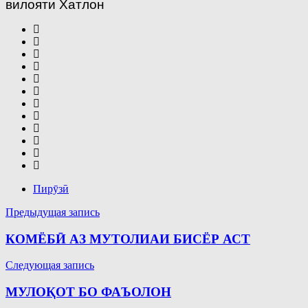
вилояти Хатлон
Пирӯзӣ
Навигация
Предыдущая запись
по
КОМЁБӢ АЗ МУТОЛИАИ БИСЁР АСТ
записям
Следующая запись
МУЛОҚОТ БО ФАЪОЛОН