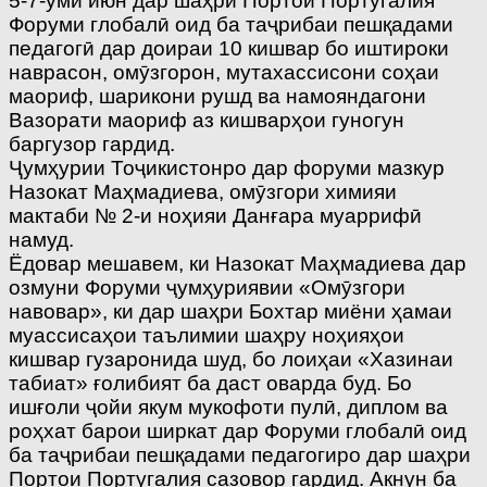
5-7-уми июн дар шаҳри Портои Португалия
Форуми глобалӣ оид ба таҷрибаи пешқадами
педагогӣ дар доираи 10 кишвар бо иштироки
наврасон, омӯзгорон, мутахассисони соҳаи
маориф, шарикони рушд ва намояндагони
Вазорати маориф аз кишварҳои гуногун
баргузор гардид.
Ҷумҳурии Тоҷикистонро дар форуми мазкур
Назокат Маҳмадиева, омӯзгори химияи
мактаби № 2-и ноҳияи Данғара муаррифӣ
намуд.
Ёдовар мешавем, ки Назокат Маҳмадиева дар
озмуни Форуми ҷумҳуриявии «Омӯзгори
навовар», ки дар шаҳри Бохтар миёни ҳамаи
муассисаҳои таълимии шаҳру ноҳияҳои
кишвар гузаронида шуд, бо лоиҳаи «Хазинаи
табиат» ғолибият ба даст оварда буд. Бо
ишғоли ҷойи якум мукофоти пулӣ, диплом ва
роҳхат барои ширкат дар Форуми глобалӣ оид
ба таҷрибаи пешқадами педагогиро дар шаҳри
Портои Португалия сазовор гардид. Акнун ба