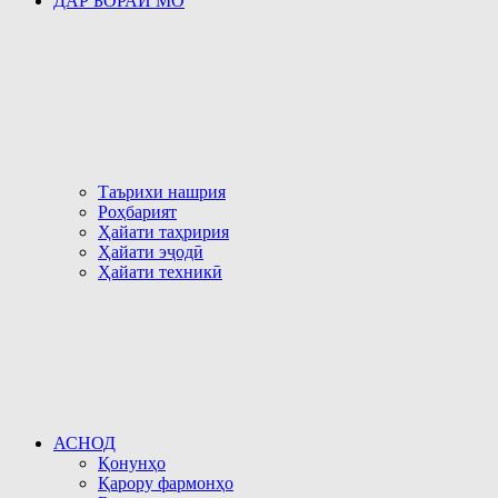
ДАР БОРАИ МО
Таърихи нашрия
Роҳбарият
Ҳайати таҳририя
Ҳайати эҷодӣ
Ҳайати техникӣ
АСНОД
Қонунҳо
Қарору фармонҳо