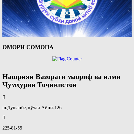
ОМОРИ СОМОНА
Нашрияи Вазорати маориф ва илми
Ҷумҳурии Тоҷикистон
ш.Душанбе, кӯчаи Айнӣ-126
225-81-55