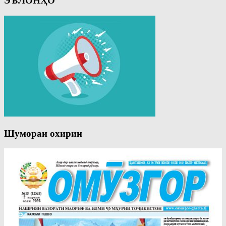
ЭЪЛОНҲО
Шумораи охирин