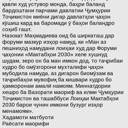
қавли худ устувор монда, баҳри баланд
бардоштани парчами давлатии Ҷумҳурии
Тоҷикистон миёни дигар давлатҳои ҷаҳон
кӯшиш кард ва баромади ӯ баҳои баландро
соҳиб гашт.
Назокат Маҳмадиева оид ба ширкаташ дар
форуми мазкур изҳор намуд, ки «Ман аз
пешниҳод намудани лоиҳаи худ дар Форуми
ҷаҳонии «Мактабҳои 2030» хеле хушнуд
шудам, зеро он ба ман имкон дод, то таҷрибаи
худро бо омӯзгорони мухталифи ҷаҳон
мубодила намуда, аз дигарон биомӯзам ва
таҷрибаҳои мувофиқ ба кишвари худро бо
ҳамкоронам амалӣ намоям. Миннатдории
хешро ба Вазорати маориф ва илми Ҷумҳурии
Тоҷикистон ва ташаббуси Лоиҳаи Мактабҳои
2030 барои чунин имкони бузург изҳор
менамоям».
Хадамоти матбуоти
Раёсати маорифи