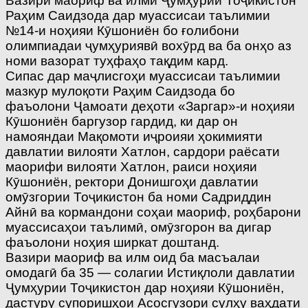
Вазири маориф ва илми Ҷумҳурии Тоҷикистон
Раҳим Саидзода дар муассисаи таълимии
№14-и ноҳияи Кӯшониён бо ғолибони
олимпиадаи ҷумҳуриявӣ вохӯрд ва ба онҳо аз
номи вазорат туҳфаҳо тақдим кард.
Сипас дар маҷлисгоҳи муассисаи таълимии
мазкур мулоқоти Раҳим Саидзода бо
фаъолони Ҷамоати деҳоти «Заргар»-и ноҳияи
Кӯшониён баргузор гардид, ки дар он
намояндаи Мақомоти иҷроияи ҳокимияти
давлатии вилояти Хатлон, сардори раёсати
маорифи вилояти Хатлон, раиси ноҳияи
Кӯшониён, ректори Донишгоҳи давлатии
омӯзгории Тоҷикистон ба номи Садриддин
Айнӣ ва кормандони соҳаи маориф, роҳбарони
муассисаҳои таълимӣ, омӯзгорон ва дигар
фаъолони ноҳия ширкат доштанд.
Вазири маориф ва илм оид ба масъалаи
омодагӣ ба 35 — солагии Истиқлоли давлатии
Ҷумҳурии Тоҷикистон дар ноҳияи Кӯшониён,
дастуру супоришҳои Асосгузори сулҳу ваҳдати