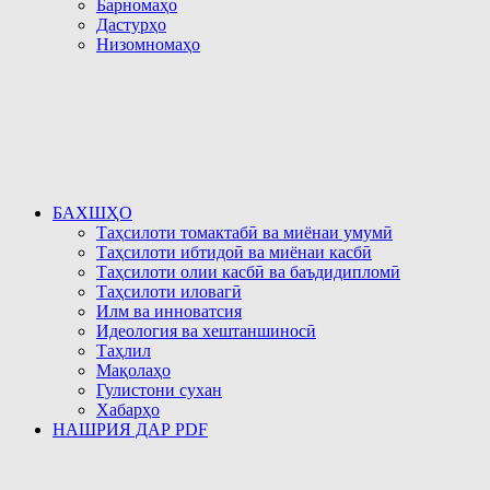
Барномаҳо
Дастурҳо
Низомномаҳо
БАХШҲО
Таҳсилоти томактабӣ ва миёнаи умумӣ
Таҳсилоти ибтидоӣ ва миёнаи касбӣ
Таҳсилоти олии касбӣ ва баъдидипломӣ
Таҳсилоти иловагӣ
Илм ва инноватсия
Идеология ва хештаншиносӣ
Таҳлил
Мақолаҳо
Гулистони сухан
Хабарҳо
НАШРИЯ ДАР PDF