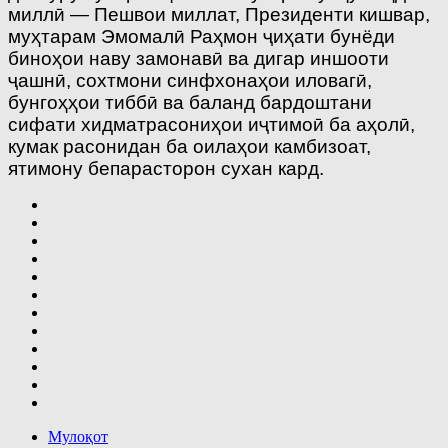
миллӣ — Пешвои миллат, Президенти кишвар,
муҳтарам Эмомалӣ Раҳмон ҷиҳати бунёди
биноҳои наву замонавӣ ва дигар иншооти
ҷашнӣ, сохтмони синфхонаҳои иловагӣ,
бунгоҳҳои тиббӣ ва баланд бардоштани
сифати хидматрасониҳои иҷтимоӣ ба аҳолӣ,
кумак расонидан ба оилаҳои камбизоат,
ятимону бепарасторон сухан кард.
Мулоқот