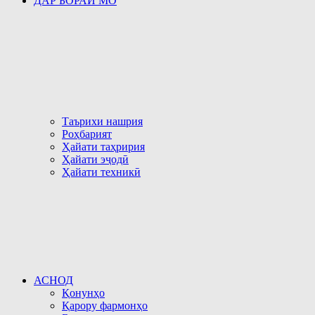
ДАР БОРАИ МО
Таърихи нашрия
Роҳбарият
Ҳайати таҳририя
Ҳайати эҷодӣ
Ҳайати техникӣ
АСНОД
Қонунҳо
Қарору фармонҳо