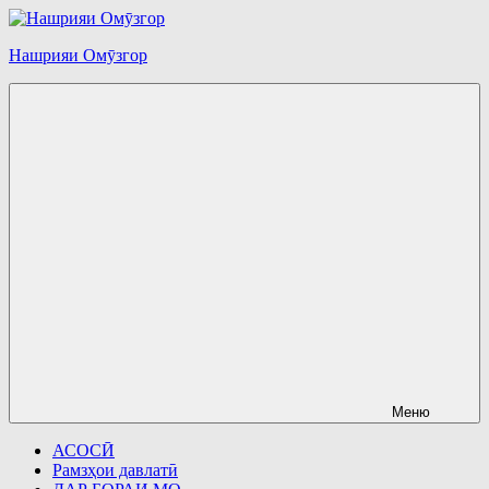
Перейти
к
Нашрияи Омӯзгор
содержимому
Меню
АСОСӢ
Рамзҳои давлатӣ