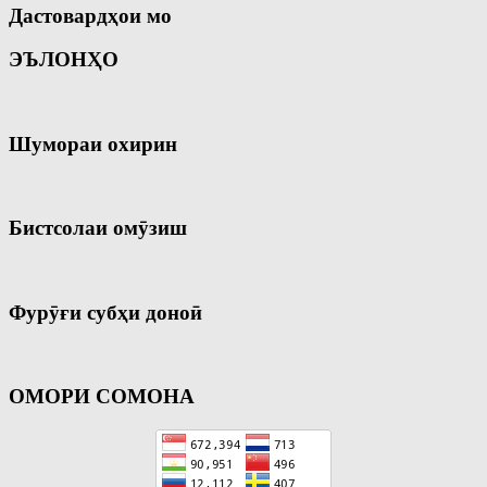
Дастовардҳои мо
ЭЪЛОНҲО
Шумораи охирин
Бистсолаи омӯзиш
Фурӯғи субҳи доноӣ
ОМОРИ СОМОНА