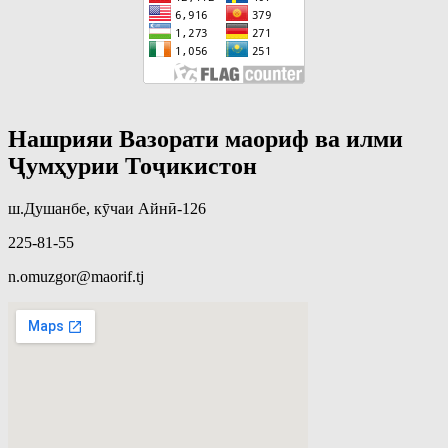
Нашрияи Вазорати маориф ва илми
Ҷумҳурии Тоҷикистон
ш.Душанбе, кӯчаи Айнӣ-126
225-81-55
n.omuzgor@maorif.tj