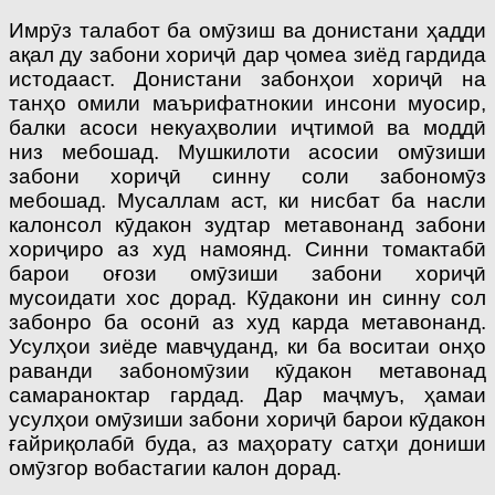
Имрӯз талабот ба омӯзиш ва донистани ҳадди
ақал ду забони хориҷӣ дар ҷомеа зиёд гардида
истодааст. Донистани забонҳои хориҷӣ на
танҳо омили маърифатнокии инсони муосир,
балки асоси некуаҳволии иҷтимоӣ ва моддӣ
низ мебошад. Мушкилоти асосии омӯзиши
забони хориҷӣ синну соли забономӯз
мебошад. Мусаллам аст, ки нисбат ба насли
калонсол кӯдакон зудтар метавонанд забони
хориҷиро аз худ намоянд. Синни томактабӣ
барои оғози омӯзиши забони хориҷӣ
мусоидати хос дорад. Кӯдакони ин синну сол
забонро ба осонӣ аз худ карда метавонанд.
Усулҳои зиёде мавҷуданд, ки ба воситаи онҳо
раванди забономӯзии кӯдакон метавонад
самараноктар гардад. Дар маҷмуъ, ҳамаи
усулҳои омӯзиши забони хориҷӣ барои кӯдакон
ғайриқолабӣ буда, аз маҳорату сатҳи дониши
омӯзгор вобастагии калон дорад.