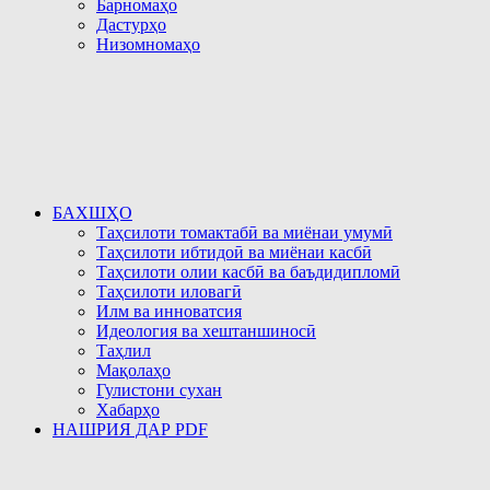
Барномаҳо
Дастурҳо
Низомномаҳо
БАХШҲО
Таҳсилоти томактабӣ ва миёнаи умумӣ
Таҳсилоти ибтидоӣ ва миёнаи касбӣ
Таҳсилоти олии касбӣ ва баъдидипломӣ
Таҳсилоти иловагӣ
Илм ва инноватсия
Идеология ва хештаншиносӣ
Таҳлил
Мақолаҳо
Гулистони сухан
Хабарҳо
НАШРИЯ ДАР PDF