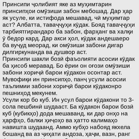
Принсипи ҷолибият яке аз муҳимтарин
принсипҳои омӯзиши забон мебошад. Дар ҳар
як усуле, ки истифода мешавад, чӣ муҳимтар
аст? Албатта, таваҷҷуҳи кӯдак. Бояд таваҷҷуҳи
тарбиятгирандаро ба забон, фарҳанг ва халқи
ӯ бедор кард. Дар акси ҳол, кӯдак андешаеро
ба вуҷуд меорад, ки омӯзиши забони дигар
дилгиркунанда ва душвор аст.
Принсипи шакли бозӣ фаъолияти асосии кӯдак
ба ҳисоб меравад. Бо ёрии он оғози омӯзиши
забони хориҷӣ барои кӯдакон осонтар аст.
Мувофиқи ин принсипҳо, панҷ усули асосии
таълимии забони хориҷӣ барои кӯдаконро
пешниҳод мекунем.
Усули кор бо куб. Ин усул барои кӯдакони то 3-
сола пешбинӣ шудааст. Ба кӯдакон барои бозӣ
куб (кубикҳо) дода мешаванд, ки дар онҳо на
ҳарфҳо, балки ҳиҷоҳо ва ҳатто калимаҳо
навишта шудаанд. Аммо кубҳо набояд якхела
бошанд ва аз ҷиҳати андоза, ҳаҷм, вазн, ранг