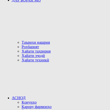
ДАР БОРАИ МО
Таърихи нашрия
Роҳбарият
Ҳайати таҳририя
Ҳайати эҷодӣ
Ҳайати техникӣ
АСНОД
Қонунҳо
Қарору фармонҳо