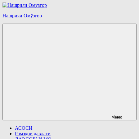
Перейти
к
Нашрияи Омӯзгор
содержимому
Меню
АСОСӢ
Рамзҳои давлатӣ