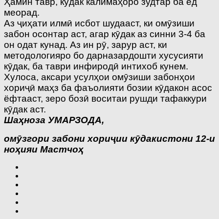
Ҳамин тавр, кӯдак калимаҳоро зудтар ба ёд
меорад.
Аз ҷиҳати илмӣ исбот шудааст, ки омӯ­зиши
забон осонтар аст, агар кӯдак аз синни 3-4 ба
он одат кунад. Аз ин рӯ, зарур аст, ки
методологияро бо дарназардошти хусусияти
кӯдак, ба таври инфиродӣ интихоб кунем.
Хулоса, аксари усулҳои омӯзиши забонҳои
хориҷӣ маҳз ба фаъолияти бозии кӯдакон асос
ёфтааст, зеро бозӣ воситаи рушди тафаккури
кӯдак аст.
Шаҳноза УМАРЗОДА,
омӯзгори забони хориҷии кӯдакистони 12-и
ноҳияи Мастчоҳ