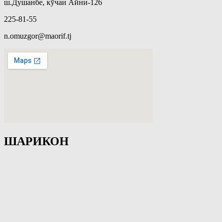
ш.Душанбе, кӯчаи Айнӣ-126
225-81-55
n.omuzgor@maorif.tj
ШАРИКОН