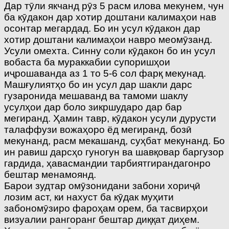
Дар тӯли якчанд рӯз 5 расм илова мекунем, чун
ба кӯдакон дар хотир доштани калимаҳои нав
осонтар мегардад. Бо ин усул кӯдакон дар
хотир доштани калимаҳои навро меомӯзанд.
Усули омехта. Синну соли кӯдакон бо ин усул
вобаста ба мураккабии супоришҳои
иҷрошаванда аз 1 то 5-6 сол фарқ мекунад.
Машғулиятҳо бо ин усул дар шакли дарс
гузаронида мешаванд ва тамоми шаклу
усулҳои дар боло зикршударо дар бар
мегиранд. Ҳамин тавр, кӯдакон усули дурусти
талаффузи вожаҳоро ёд мегиранд, бозӣ
мекунанд, расм мекашанд, суҳбат мекунанд. Бо
ин равиш дарсҳо гуногун ва шавқовар баргузор
гардида, ҳавасмандии тарбиятгирандагонро
бештар менамоянд.
Барои зудтар омӯзонидани забони хориҷӣ
лозим аст, ки нахуст ба кӯдак муҳити
забономӯзиро фароҳам орем, ба тасвирҳои
визуалии рангоранг бештар диққат диҳем.