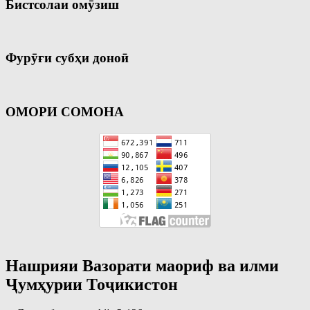
Бистсолаи омӯзиш
Фурӯғи субҳи доноӣ
ОМОРИ СОМОНА
Нашрияи Вазорати маориф ва илми
Ҷумҳурии Тоҷикистон