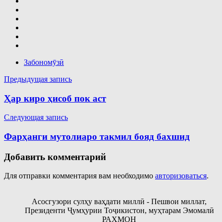
Забономӯзӣ
Навигация
Предыдущая запись
по
Ҳар киро ҳисоб пок аст
записям
Следующая запись
Фарҳанги мутолиаро такмил бояд бахшид
Добавить комментарий
Для отправки комментария вам необходимо
авторизоваться
.
Асосгузори сулҳу ваҳдати миллӣ - Пешвои миллат,
Президенти Ҷумҳурии Тоҷикистон, муҳтарам Эмомалӣ
РАҲМОН