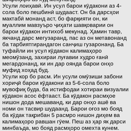
Усули лоиҳавӣ. Ин усул барои кӯдакони аз 4-
сола боло пешбинӣ шудааст. Он ба дарсҳои
мактабӣ монанд аст, бо фарқияти он, ки
муаллим мавзуъро ҷиҳати шавқоварии он
барои кӯдакон интихоб мекунад. Ҳамин тавр,
якчанд дарс мегузаранд, пас аз он метавонанд
ба тарбиятгирандагон санҷиш гузаронанд. Ба
туфайли ин усул кӯдакон калимаҳоро
меомӯзанд, захираи луғавии худро ғанӣ
мегардонанд, ки ин дар оянда барои онҳо
муфид хоҳад буд.
Усули кор бо расм. Ин усули омӯзиши забони
хориҷӣ барои кӯдакони аз 5-6-сола боло
мувофиқ буда, ба истифодаи хотираи визуалии
кӯдакон асос ёфтааст. Ба кӯдакон расмҳое
нишон дода мешаванд, ки дар онҳо ашё ва
номи он тасвир шудаанд. Барои оғоз мо бояд
ба кӯдак тақрибан 5 расмро нишон диҳем ва
калимаҳоро равшан гӯем. Пеш аз ҳар як дарси
минбаъда, мо бояд расмҳоро омехта кунем.