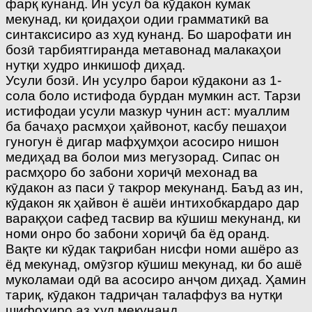
фарқ кунанд. Ин усул ба кӯдакон кумак
мекунад, ки қоидаҳои одии грамматикӣ ва
синтаксисиро аз худ кунанд. Бо шарофати ин
бозӣ тарбиятгиранда метавонад малакаҳои
нутқи худро инкишоф диҳад.
Усули бозӣ. Ин усулро барои кӯдакони аз 1-
сола боло истифода бурдан мумкин аст. Тарзи
истифодаи усули мазкур чунин аст: муаллим
ба бачаҳо расмҳои ҳайвонот, касбу пешаҳои
гуногун ё дигар мафҳумҳои асосиро нишон
медиҳад ва болои миз мегузорад. Сипас он
расмҳоро бо забони хориҷӣ мехонад ва
кӯдакон аз паси ӯ такрор мекунанд. Баъд аз ин,
кӯдакон як ҳайвон ё ашёи интихобкардаро дар
варақҳои сафед тасвир ва кӯшиш мекунанд, ки
номи онро бо забони хориҷӣ ба ёд оранд.
Вақте ки кӯдак тақрибан нисфи номи ашёро аз
ёд мекунад, омӯзгор кӯшиш мекунад, ки бо ашё
муколамаи одӣ ва асосиро анҷом диҳад. Ҳамин
тариқ, кӯдакон тадриҷан талаффуз ва нутқи
шифоҳиро аз худ мекунанд.