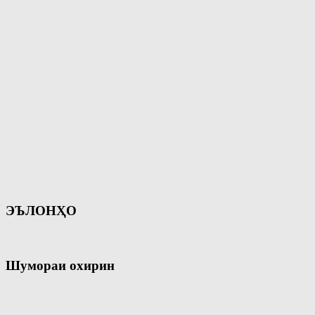
ЭЪЛОНҲО
Шумораи охирин