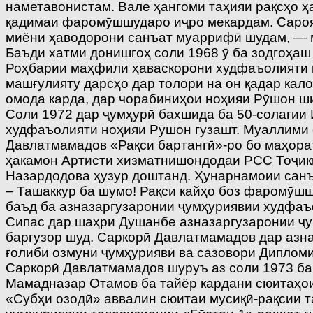
наметавонистам. Вале ҳангоми таҳияи рақсҳо ҳ
қадимаи фаромӯшшударо иҷро мекардам. Сароян
миёни ҳаводорони санъат муаррифӣ шудам, — 
Баъди хатми донишгоҳ соли 1968 ӯ ба зодгоҳаш
Роҳбарии маҳфили ҳаваскорони худфаъолияти м
машғулияту дарсҳо дар толори на он қадар кал
омода карда, дар чорабиниҳои ноҳияи Рӯшон ш
Соли 1972 дар ҷумҳурӣ бахшида ба 50-солагии
худфаъолияти ноҳияи Рӯшон гузашт. Муаллими 
Давлатмамадов «Рақси бартангӣ»-ро бо маҳорат
ҳакамон Артисти хизматнишондодаи РСС Тоҷик
Назардодова ҳузур доштанд. Ҳунарнамоии санъ
– Ташаккур ба шумо! Рақси кайҳо боз фаромӯшш
баъд ба азназаргузаронии ҷумҳуриявии худфаъо
Сипас дар шаҳри Душанбе азназаргузаронии ҷ
баргузор шуд. Саркорӣ Давлатмамадов дар азна
ғолиби озмуни ҷумҳуриявӣ ва сазовори Дипломи
Саркорӣ Давлатмамадов шуруъ аз соли 1973 ба 
Мамадназар Отамов ба тайёр кардани сюитаҳои
«Субҳи озодӣ» аввалин сюитаи мусиқӣ-рақсии 