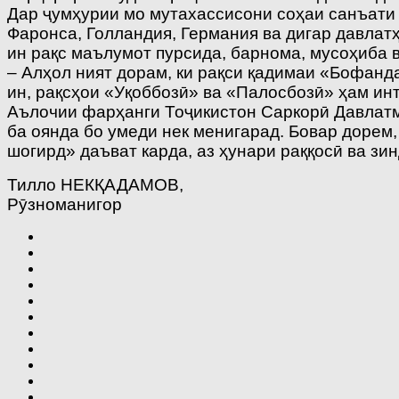
Дар ҷумҳурии мо мутахассисони соҳаи санъати
Фаронса, Голландия, Германия ва дигар давлат
ин рақс маълумот пурсида, барнома, мусоҳиба 
– Алҳол ният дорам, ки рақси қадимаи «Бофанд
ин, рақсҳои «Уқоббозӣ» ва «Палосбозӣ» ҳам ин
Аълочии фарҳанги Тоҷикистон Саркорӣ Давлатма
ба оянда бо умеди нек менигарад. Бовар дорем,
шогирд» даъват карда, аз ҳунари раққосӣ ва з
Тилло НЕКҚАДАМОВ,
Рӯзноманигор