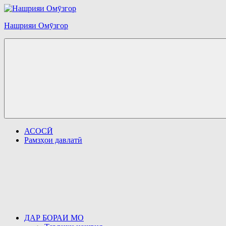
Перейти
к
Нашрияи Омӯзгор
содержимому
АСОСӢ
Рамзҳои давлатӣ
ДАР БОРАИ МО