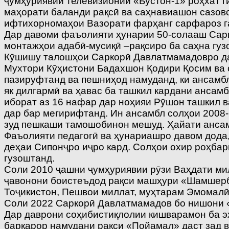
ҷумҳуриявии телевизионии «Бӯстон-1» роҳхат ги
маҳорати баланди рақсӣ ва саҳнавиашон сазов
ифтихорномаҳои Вазорати фарҳанг сарфароз г
Дар давоми фаъолияти ҳунарии 50-солааш Сарк
монтажҳои адабӣ-мусиқӣ –рақсиро ба саҳна гуз
Кӯшишу талошҳои Саркорӣ Давлатмамадовро дар
Мухтори Кӯҳистони Бадахшон Қодири Қосим ва 
пазируфтанд ва пешниҳод намуданд, ки ансамбл
як дилгармӣ ва ҳавас ба ташкил кардани ансам
иборат аз 16 нафар дар ноҳияи Рӯшон ташкил 
дар бар мегирифтанд. Ин ансамбл солҳои 2008-
зуд пешкаши тамошобинон мешуд. Ҳайати ансам
Фаъолияти педагогӣ ва ҳунариашро давом дода,
деҳаи Сипонҷро иҷро кард. Солҳои охир роҳба
гузоштанд.
Соли 2010 ҷашни ҷумҳуриявии рӯзи Ваҳдати ми
ҷавонони боистеъдод рақси машҳури «Шамшербо
Тоҷикистон, Пешвои миллат, муҳтарам Эмомалӣ
Соли 2022 Саркорӣ Давлатмамадов бо нишони 
Дар даврони соҳибистиқлолии кишварамон ба эҳ
барқарор намудани рақси «Пойамал» даст зад в