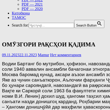
PDF — 2021
PDF — 2020
Китобхона
ТАМОС
Search for:
Search Button
ОМӮЗГОРИ РАҚСҲОИ ҚАДИМА
09.11.2023
22.11.2023
Mamur
Нет комментариев
Водии Бартанг бо мутрибон, ҳофизон, навозанд
соли 1940 аввалин ансамбли бачагонаи этногр
Москва баромад кунад, аксари аъзои ансамбл з
Яке аз чунин санъаткорон, Аълочии фарҳанги 
бо ҳунари сарояндагӣ, навозандагӣ ва раққосиа
Вақте ки Саркорӣ соли 1963 ба факултети хими
номи В.И. Ленин) дохил шуд, ҳангоми таҳсил ҳ
санъати назди донишгоҳ карданд. Роҳбарии ма
– Ҳангоми донишҷӯйӣ дар маҳфили ҳаваскорони 