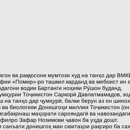
агон ва раққосони мумтози худ на танҳо дар ВМК
афии «Помир»-ро ташкил карданд ва мебоист ин 
одагони водии Бартанги ноҳияи Рӯшон буданд.
Ҷумҳурии Тоҷикистон Саркорӣ Давлатмамадов, зо
ш на танҳо дар ҷумҳурӣ, балки берун аз он шинох
я ва биологияи Донишгоҳи миллии Тоҷикистон (он
амсабақонаш маҳорати сарояндагӣ ва навозандаг
ҳфилро Зафар Нозимови ҷавон ба уҳда дошт.
санъати донишгоҳ ман сюитаҳои рақсиро ба саҳн