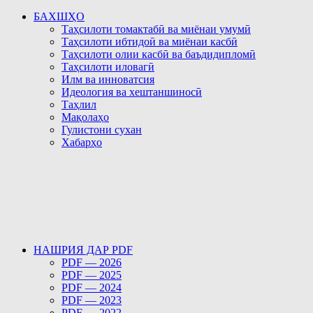
БАХШҲО
Таҳсилоти томактабӣ ва миёнаи умумӣ
Таҳсилоти ибтидоӣ ва миёнаи касбӣ
Таҳсилоти олии касбӣ ва баъдидипломӣ
Таҳсилоти иловагӣ
Илм ва инноватсия
Идеология ва хештаншиносӣ
Таҳлил
Мақолаҳо
Гулистони сухан
Хабарҳо
НАШРИЯ ДАР PDF
PDF — 2026
PDF — 2025
PDF — 2024
PDF — 2023
PDF — 2022