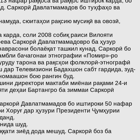
13 нафар раққоса ва раққос иштирок карда, бо
нд. Саркорӣ Давлатмамадов бо туҳфаҳо ва
амуда, сюитаҳои рақсию мусиқӣ ва овозӣ,
карда, соли 2008 собиқ раиси Вилояти
оева Саркорӣ Давлатмамадовро ба ҳузур
аврасони болаёқат ташкил кунад. Саркорӣ бо
нсамбли бачагонаи этнографии «Помир»-ро
уруду тарона ва рақсҳои фолклорӣ-этнографӣ
 дар Телевизиони Бадахшон сабт гардида, зуд-
номаашон бою рангин буд.
шини директори мактаби миёнаи рақами 24-и
яти деҳаи Бартангро ба зиммаи Саркорӣ
Саркорӣ Давлатмамадов бо иштироки 50 нафар
и Хоруғ дар ҳузури Президенти Ҷумҳурии
данд.
нида шуд.
ққати зиёд дода мешуд. Саркорӣ боз ба