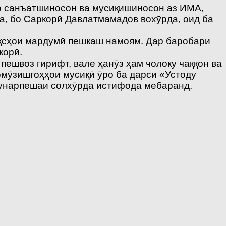
мо санъатшиносон ва мусиқишиносон аз ИМА,
а, бо Саркорӣ Давлатмамадов вохӯрда, оид ба
ақсҳои мардумӣ пешкаш намоям. Дар баробари
корӣ.
ешвоз гирифт, вале ҳанӯз ҳам чолоку чаққон ва
омӯзишгоҳҳои мусиқӣ ӯро ба дарси «Устоду
 ҳунарпешаи солхӯрда истифода мебаранд.