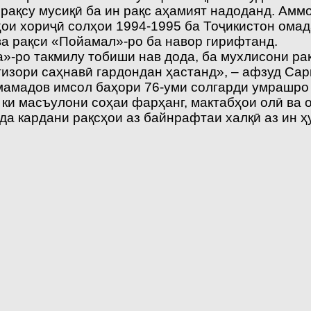
 рақсу мусиқӣ ба ин рақс аҳамият надоданд. Ам
ҳои хориҷӣ солҳои 1994-1995 ба Тоҷикистон омад
ва рақси «Пойамал»-ро ба навор гирифтанд.
а»-ро такмилу тобиши нав дода, ба мухлисони р
тизори саҳнавӣ гардондан ҳастанд», – афзуд Сар
мадов имсол баҳори 76-уми солгарди умрашро п
 ки масъулони соҳаи фарҳанг, мактабҳои олӣ ва 
инда кардани рақсҳои аз байнрафтаи халқӣ аз ин