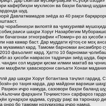
рифт. Дар сюитаи мусиқӣ-рақсии «Субҳи озодӣ» 
ори кафкӯбиҳои мухлисон ва баҳои баланд шуда
ардонда шуд.
орӣ Давлатмамадов зиёда аз 40 рақси барқарорн
оштааст.
 чорабиниҳои вилоятӣ ва ҷумҳуриявӣ мушоҳида 
собиқ раиси шаҳри Хоруғ Назарбегим Муборакш
и бачагонаи этнографии «Помир»-ро аз ҳисоби н
бли нав камар баст. Дар муддати кӯтоҳ-се моҳ а
ва мукаммал кард. Тамоми барномаи ансамблро с
2010 фаъолият кард. Ҳатто 10 барномаи ҷолибаш
бл аз ҳисоби наврасон тадриҷан зиёд шуда, бар
 чандин сол мудири қисми илмии мактаб ва ҷони
рии маҳфили ҳаваскорони санъати Хонаи мадани
ллӣ дар шаҳри Хоруғ ботантана таҷлил гардид. 
зӣ»-ро таҳия карда, дар майдони варзиши шаҳр
 Раҳмон иҷро намуда, сазовори баҳои баланд шу
«Аълочии фарҳанги Тоҷикистон» сарфароз гардо
ёи ҳунарҳои қадима, суруду рақс ва таронаҳо ди
а онро бо тамоми нозукиҳояш иҷро намуд.