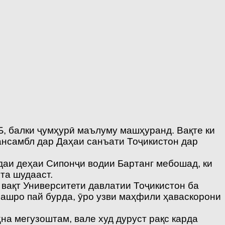
Б, балки ҷумҳурӣ маълуму машҳуранд. Вақте ки
ансамбл дар Даҳаи санъати Тоҷикистон дар
даи деҳаи Сипонҷи водии Бартанг мебошад, ки
та шудааст.
 вақт Университети давлатии Тоҷикистон ба
иашро пай бурда, ӯро узви маҳфили ҳаваскорони
а мегузоштам, вале худ дуруст рақс карда