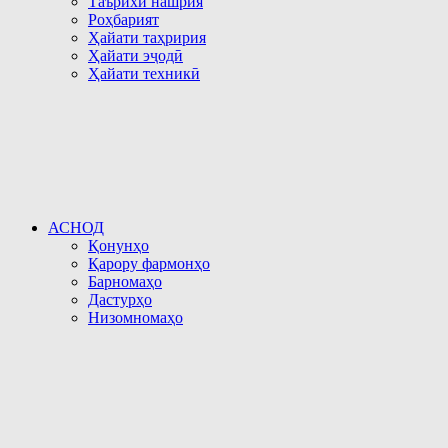
Таърихи нашрия
Роҳбарият
Ҳайати таҳририя
Ҳайати эҷодӣ
Ҳайати техникӣ
АСНОД
Қонунҳо
Қарору фармонҳо
Барномаҳо
Дастурҳо
Низомномаҳо