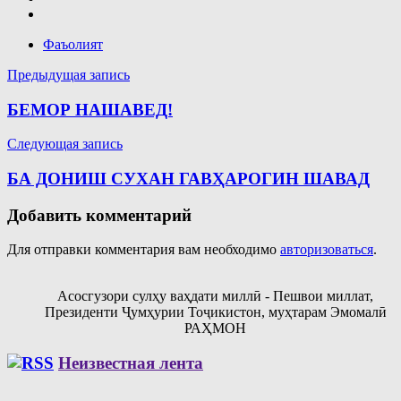
Фаъолият
Навигация
Предыдущая запись
по
БЕМОР НАШАВЕД!
записям
Следующая запись
БА ДОНИШ СУХАН ГАВҲАРОГИН ШАВАД
Добавить комментарий
Для отправки комментария вам необходимо
авторизоваться
.
Асосгузори сулҳу ваҳдати миллӣ - Пешвои миллат,
Президенти Ҷумҳурии Тоҷикистон, муҳтарам Эмомалӣ
РАҲМОН
Неизвестная лента