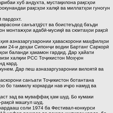
ҷрибаи хуб андухта, мустақилона рақсҳои
окунандаи рақсҳои халқӣ ва миллатҳои гуногун
 пардохт.
аврасони санъатдӯст ва боистеъдод баъди
шон монтажҳои адабӣ-мусиқӣ ва сюитаҳои рақсӣ
оҳия азназаргузаронии ҳаваскорони маҳфилҳои
ми 24-и деҳаи Сипонҷи водии Бартанг Саркорӣ
ҳои баланди ҳакамон гардид. Дар ҳайати
физи халқии РСС Тоҷикистон Моҳҷон
нд кард.
кунем. Дар пеш азназаргузаронии вилоятӣ ва
.
аскорони санъати Тоҷикистон ботантана
о бо такмилу коркарди нав иҷро намуд ва
аст зад ва муваффақ ҳам шуд. Бо кумаки
-рақсӣ машғул шуд.
кардааш соли 1974 ба Фестивал-конкурси