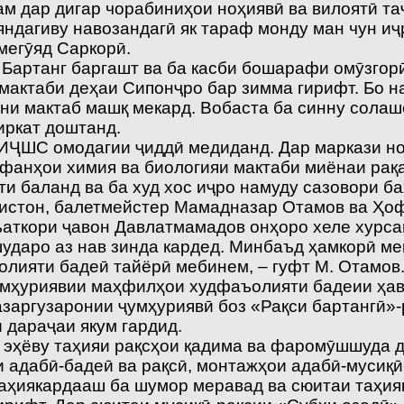
ам дар дигар чорабиниҳои ноҳиявӣ ва вилоятӣ та
дагиву навозандагӣ як тараф монду ман чун иҷр
мегӯяд Саркорӣ.
 Бартанг баргашт ва ба касби бошарафи омӯзгорӣ
актаби деҳаи Сипонҷро бар зимма гирифт. Бо н
они мактаб машқ мекард. Вобаста ба синну сола
иркат доштанд.
 ИҶШС омодагии ҷиддӣ медиданд. Дар маркази н
фанҳои химия ва биологияи мактаби миёнаи рақа
и баланд ва ба худ хос иҷро намуду сазовори ба
истон, балетмейстер Мамадназар Отамов ва Ҳо
аткори ҷавон Давлатмамадов онҳоро хеле хурса
ударо аз нав зинда кардед. Минбаъд ҳамкорӣ ме
лияти бадеӣ тайёрӣ мебинем, – гуфт М. Отамов
умҳуриявии маҳфилҳои худфаъолияти бадеии ҳав
заргузаронии ҷумҳуриявӣ боз «Рақси бартангӣ»-р
 дараҷаи якум гардид.
эҳёву таҳияи рақсҳои қадима ва фаромӯшшуда д
 адабӣ-бадеӣ ва рақсӣ, монтажҳои адабӣ-мусиқӣ
таҳиякардааш ба шумор меравад ва сюитаи таҳия