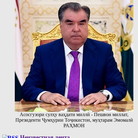
Асосгузори сулҳу ваҳдати миллӣ - Пешвои миллат,
Президенти Ҷумҳурии Тоҷикистон, муҳтарам Эмомалӣ
РАҲМОН
Неизвестная лента