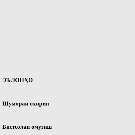
ЭЪЛОНҲО
Шумораи охирин
Бистсолаи омӯзиш