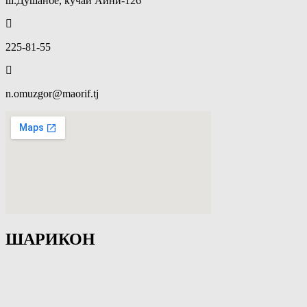
ш.Душанбе, кӯчаи Айнӣ-126
225-81-55
n.omuzgor@maorif.tj
ШАРИКОН