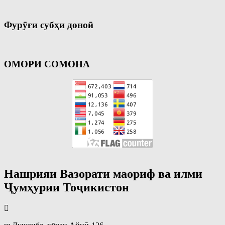
Фурӯғи субҳи доноӣ
ОМОРИ СОМОНА
Нашрияи Вазорати маориф ва илми
Ҷумҳурии Тоҷикистон