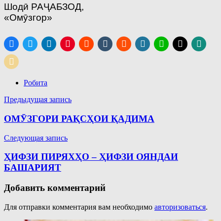
Шодӣ РАҶАБЗОД,
«Омӯзгор»
Робита
Навигация
Предыдущая запись
по
ОМӮЗГОРИ РАҚСҲОИ ҚАДИМА
записям
Следующая запись
ҲИФЗИ ПИРЯХҲО – ҲИФЗИ ОЯНДАИ
БАШАРИЯТ
Добавить комментарий
Для отправки комментария вам необходимо
авторизоваться
.