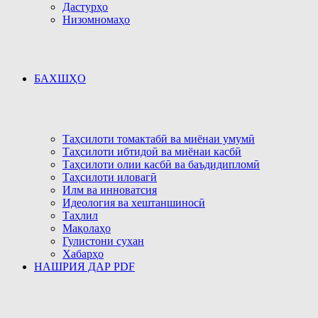
Дастурҳо
Низомномаҳо
БАХШҲО
Таҳсилоти томактабӣ ва миёнаи умумӣ
Таҳсилоти ибтидоӣ ва миёнаи касбӣ
Таҳсилоти олии касбӣ ва баъдидипломӣ
Таҳсилоти иловагӣ
Илм ва инноватсия
Идеология ва хештаншиносӣ
Таҳлил
Мақолаҳо
Гулистони сухан
Хабарҳо
НАШРИЯ ДАР PDF