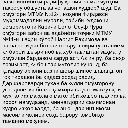
Дар фароварди сухан ба кулли омӯзгорону
устодоне, ки бо мо ҳамкорӣ ва дар мавзуъҳои
мухталиф мақолаю матолиби хешро таълиф ва
ирсол намудаанд, миннатдории самимонаи
худро изҳор карда, ба эшон дар инъикоси
масоили ҷолиби соҳа барору комёбиҳо
таманно мекунем.