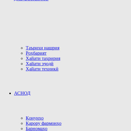
Таърихи нашрия
Роҳбарият
Ҳайати таҳририя
Ҳайати эҷодӣ
Ҳайати техникӣ
АСНОД
Қонунҳо
Қарору фармонҳо
Барномаҳо