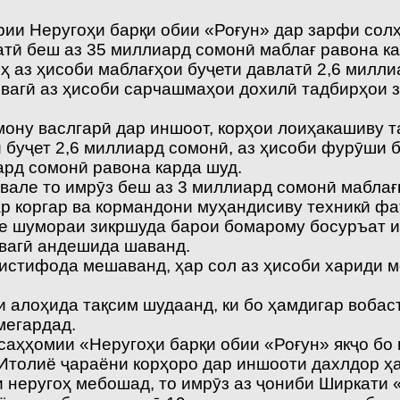
ии Неругоҳи барқи обии «Роғун» дар зарфи солҳо
атӣ беш аз 35 миллиард сомонӣ маблағ равона ка
ҳ аз ҳисоби маблағҳои буҷети давлатӣ 2,6 милли
вагӣ аз ҳисоби сарчашмаҳои дохилӣ тадбирҳои з
мону васлгарӣ дар иншоот, корҳои лоиҳакашиву та
 буҷет 2,6 миллиард сомонӣ, аз ҳисоби фурӯши 
ард сомонӣ равона карда шуд.
вале то имрӯз беш аз 3 миллиард сомонӣ маблағ
р коргар ва кормандони муҳандисиву техникӣ фа
ле шумораи зикршуда барои бомарому босуръат и
ловагӣ андешида шаванд.
истифода мешаванд, ҳар сол аз ҳисоби хариди 
ои алоҳида тақсим шудаанд, ки бо ҳамдигар вобас
мегардад.
и саҳҳомии «Неругоҳи барқи обии «Роғун» якҷо 
 Итолиё ҷараёни корҳоро дар иншооти дахлдор ҳ
и неругоҳ мебошад, то имрӯз аз ҷониби Ширкати