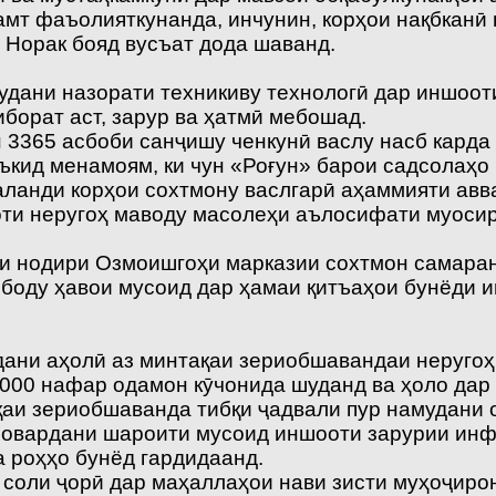
амт фаъолияткунанда, инчунин, корҳои нақбканӣ
 Норак бояд вусъат дода шаванд.
дани назорати техникиву технологӣ дар иншоот
борат аст, зарур ва ҳатмӣ мебошад.
н 3365 асбоби санҷишу ченкунӣ васлу насб карда
аъкид менамоям, ки чун «Роғун» барои садсолаҳо
аланди корҳои сохтмону васлгарӣ аҳаммияти авв
оти неругоҳ маводу масолеҳи аълосифати муосир
ҳои нодири Озмоишгоҳи марказии сохтмон самара
 боду ҳавои мусоид дар ҳамаи қитъаҳои бунёди 
дани аҳолӣ аз минтақаи зериобшавандаи неругоҳ
 000 нафар одамон кӯчонида шуданд ва ҳоло дар
аи зериобшаванда тибқи ҷадвали пур намудани 
 овардани шароити мусоид иншооти зарурии инфр
а роҳҳо бунёд гардидаанд.
и соли ҷорӣ дар маҳаллаҳои нави зисти муҳоҷиро