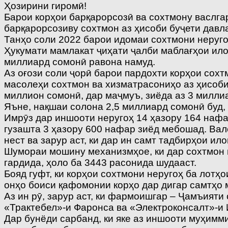
Ҳозирини гиромӣ!
Барои корҳои барқарорсозӣ ва сохтмону васлгар
барқарорсозиву сохтмон аз ҳисоби буҷети давл
Танҳо соли 2022 барои идомаи сохтмони неруго
Ҳукумати мамлакат ҷиҳати ҷалби маблағҳои ило
миллиард сомонӣ равона намуд.
Аз оғози соли ҷорӣ барои пардохти корҳои сохт
масолеҳи сохтмон ва хизматрасониҳо аз ҳисоби
миллион сомонӣ, дар маҷмуъ, зиёда аз 3 милли
Яъне, нақшаи солона 2,5 миллиард сомонӣ буд, 
Имрӯз дар иншооти неругоҳ 14 ҳазору 164 нафа
гузашта 3 ҳазору 600 нафар зиёд мебошад. Ва
нест ва зарур аст, ки дар ин самт тадбирҳои и
Шумораи мошину механизмҳое, ки дар сохтмон 
гардида, ҳоло ба 3443 расонида шудааст.
Бояд гуфт, ки корҳои сохтмони неругоҳ ба лотҳ
онҳо боиси қафомонии корҳо дар дигар самтҳо 
Аз ин рӯ, зарур аст, ки фармоишгар – Ҷамъият
«Трактебел»-и Фаронса ва «Электроконсалт»-и
Дар бунёди сарбанд, ки яке аз иншооти муҳимм