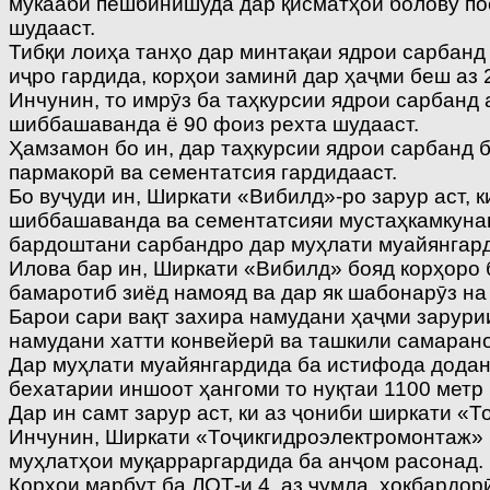
мукааби пешбинишуда дар қисматҳои болову поё
шудааст.
Тибқи лоиҳа танҳо дар минтақаи ядрои сарбанд
иҷро гардида, корҳои заминӣ дар ҳаҷми беш аз
Инчунин, то имрӯз ба таҳкурсии ядрои сарбанд
шиббашаванда ё 90 фоиз рехта шудааст.
Ҳамзамон бо ин, дар таҳкурсии ядрои сарбанд 
пармакорӣ ва сементатсия гардидааст.
Бо вуҷуди ин, Ширкати «Вибилд»-ро зарур аст,
шиббашаванда ва сементатсияи мустаҳкамкунанд
бардоштани сарбандро дар муҳлати муайянгар
Илова бар ин, Ширкати «Вибилд» бояд корҳор
бамаротиб зиёд намояд ва дар як шабонарӯз на 
Барои сари вақт захира намудани ҳаҷми зарури
намудани хатти конвейерӣ ва ташкили самаран
Дар муҳлати муайянгардида ба истифода додан
бехатарии иншоот ҳангоми то нуқтаи 1100 метр
Дар ин самт зарур аст, ки аз ҷониби ширкати 
Инчунин, Ширкати «Тоҷикгидроэлектромонтаж» б
муҳлатҳои муқарраргардида ба анҷом расонад.
Корҳои марбут ба ЛОТ-и 4, аз ҷумла, хокбардо