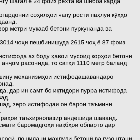
гу шағал ё 24 фоиз рехта ва шибба карда
ргардонии соҳилҳои чапу рости паҳлуи кӯҳҳо
даанд.
зор метри мукааб бетони пуркунанда ва
 3014 чоҳи пешбинишуда 2615 чоҳ ё 87 фоиз
 истифода аз боду ҳавои мусоид корҳои бетони
анҷом расонида, то сатҳи 1110 метр баланд
мошину механизмҳои истифодашавандаро
онад.
а, дар ин самт бо иқтидори пурра истифода
ад.
шад, зеро истифодаи он барои таъмини
.
 чораҳои таъхирнопазир андешида шаванд.
исмати баромадгоҳи нақбҳои обпарто дар
 асосӣ, пошидани маҳлули бетонӣ ва гузоштани