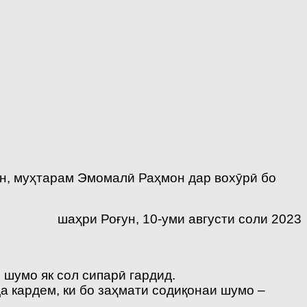
н, муҳтарам Эмомалӣ Раҳмон дар вохӯрӣ бо
шаҳри Роғун, 10-уми августи соли 2023
 шумо як сол сипарӣ гардид.
а кардем, ки бо заҳмати содиқонаи шумо –