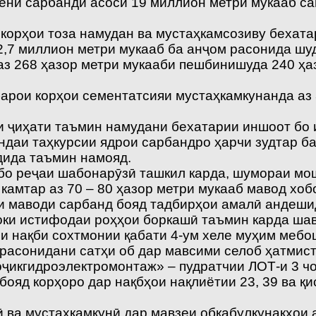
ни сарбанди асосӣ 19 миллион метри мукааб сан
 корҳои тоза намудан ва мустаҳкамсозиву бехата
 2,7 миллион метри мукааб ба анҷом расонида шу
 аз 268 ҳазор метри мукааби пешбинишуда 240 ҳа
барои корҳои сементатсияи мустаҳкамкунанда аз
 ки ҷиҳати таъмин намудани бехатарии иншоот бо
аи таҳкурсии ядрои сарбандро ҳарчи зудтар ба 
дида таъмин намояд.
о бо реҷаи шабонарӯзӣ ташкил карда, шумораи 
камтар аз 70 – 80 ҳазор метри мукааб мавод хоб
и маводи сарбанд бояд тадбирҳои амалӣ андешид
оки истифодаи роҳҳои боркашӣ таъмин карда шав
и нақби сохтмонии қабати 4-ум хеле муҳим мебо
 расонидани сатҳи об дар мавсими селоб ҳатмист
«Тоҷикгидроэлектромонтаж» – пудратчии ЛОТ-и 3
ояд корҳоро дар нақбҳои нақлиётии 23, 39 ва қ
рӣ ва мустаҳкамкунӣ дар мавзеи обқабулкунакҳои