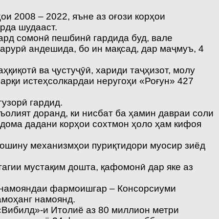
и 2008 – 2022, яъне аз оғози корҳои
рда шудааст.
ард сомонӣ пешбинӣ гардида буд, вале
арурӣ андешида, бо ин мақсад, дар маҷмуъ, 4
ҳқиқотӣ ва ҷустуҷӯӣ, хариди таҷҳизот, молу
барқи истеҳсолкардаи неругоҳи «Роғун» 427
гузорӣ гардид.
ъолият доранд, ки нисбат ба ҳамин давраи соли
дома дадани корҳои сохтмон ҳоло ҳам кифоя
мошину механизмҳои пуриқтидори муосир зиёд
тагии мустақим дошта, қафомонӣ дар яке аз
бо намояндаи фармоишгар – Консорсиуми
амоҳанг намоянд.
 «Вибилд»-и Итолиё аз 80 миллион метри