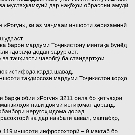
 ва мустаҳкамкунӣ дар нақбҳои обрасони амудӣ
и «Роғун», ки аз маҷмааи иншооти зеризаминӣ
 шудааст.
 ва барои мардуми Тоҷикистону минтақа бунёд
алиндараҷа додан зарур аст.
 ва таҷҳизоти ҷавобгӯ ба стандартҳои
нок истифода карда шавад.
иншооти тақдирсози мардуми Тоҷикистон корҳо
и барқи обии «Роғун» 3211 оила бо қитъаҳои
 манзилҳои нави доимӣ истиқомат доранд.
обанбори неругоҳ идома дорад.
асохторӣ ва дар навбати аввал, мактабҳо,
н 119 иншооти инфросохторӣ – 9 мактаб бо