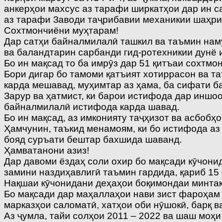
анкерҳои махсус аз тарафи ширкатҳои дар ин с
аз тарафи Заводи таҷрибавии механикии шаҳри
Сохтмончиёни муҳтарам!
Дар сатҳи байналмилалӣ ташкил ва таъмин наму
ва баландтарин сарбанди гид-ротехникии дунё и
Бо ин мақсад то ба имрӯз дар 51 қитъаи сохтмо
Бори дигар бо тамоми қатъият хотиррасон ва т
карда мешавад, муҳимтар аз ҳама, ба сифати б
Зарур ва ҳатмист, ки барои истифода дар иншо
байналмилалӣ истифода карда шавад.
Бо ин мақсад, аз имконияту таҷҳизот ва асбоб
Ҳамчунин, таъкид менамоям, ки бо истифода аз
бояд суръати бештар бахшида шаванд.
Ҳамватанони азиз!
Дар давоми ёздаҳ соли охир бо мақсади кӯчони
замини наздиҳавлигӣ таъмин гардида, қариб 15
Нақшаи кӯчонидани деҳаҳои боқимондаи минтақ
Бо мақсади дар маҳаллаҳои нави зист фароҳам
марказҳои саломатӣ, хатҳои оби нӯшокӣ, барқ в
Аз ҷумла, тайи солҳои 2011 – 2022 ва шаш моҳ