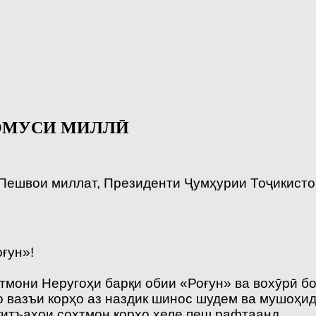
НОМУСИ МИЛЛӢ
 Пешвои миллат, Президенти Ҷумҳурии Тоҷикисто
ғун»!
мони Неругоҳи барқи обии «Роғун» ва вохӯрӣ бо
о вазъи корҳо аз наздик шинос шудем ва мушоҳид
қитъаҳои сохтмон корҳо хеле пеш рафтаанд.