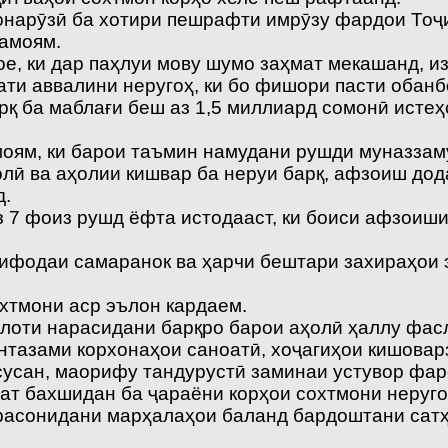
онарӯзӣ ба хотири пешрафти имрӯзу фардои Тоҷи
амоям.
е, ки дар паҳлуи мову шумо заҳмат мекашанд, и
гати аввалини неругоҳ, ки бо фишори пасти обанб
арқ ба маблағи беш аз 1,5 миллиард сомонӣ исте
моям, ки барои таъмин намудани рушди муназзам
олӣ ва аҳолии кишвар ба неруи барқ, афзоиш дод
д.
з 7 фоиз рушд ёфта истодааст, ки боиси афзоиши
истифодаи самаранок ва ҳарчи бештари захираҳои
охтмони аср эълон кардаем.
илоти нарасидани барқро барои аҳолӣ ҳаллу фас
нтазами корхонаҳои саноатӣ, хоҷагиҳои кишовар
усусан, маорифу тандурустӣ заминаи устувор фа
ъат бахшидан ба ҷараёни корҳои сохтмони неруго
расонидани марҳалаҳои баланд бардоштани сатҳ