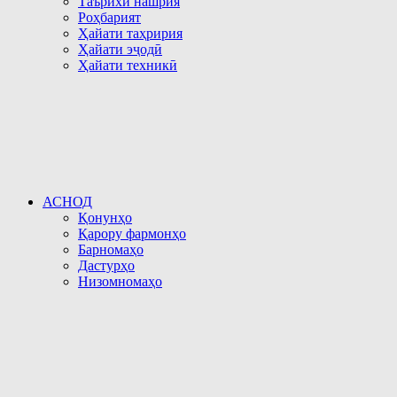
Таърихи нашрия
Роҳбарият
Ҳайати таҳририя
Ҳайати эҷодӣ
Ҳайати техникӣ
АСНОД
Қонунҳо
Қарору фармонҳо
Барномаҳо
Дастурҳо
Низомномаҳо