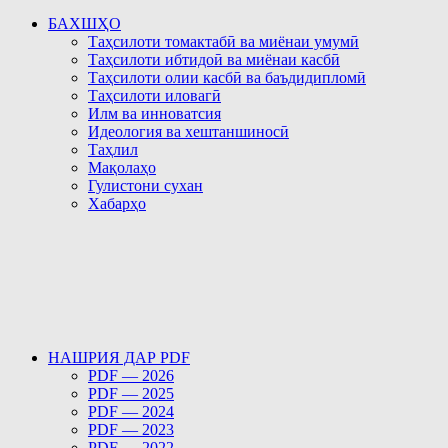
БАХШҲО
Таҳсилоти томактабӣ ва миёнаи умумӣ
Таҳсилоти ибтидоӣ ва миёнаи касбӣ
Таҳсилоти олии касбӣ ва баъдидипломӣ
Таҳсилоти иловагӣ
Илм ва инноватсия
Идеология ва хештаншиносӣ
Таҳлил
Мақолаҳо
Гулистони сухан
Хабарҳо
НАШРИЯ ДАР PDF
PDF — 2026
PDF — 2025
PDF — 2024
PDF — 2023
PDF — 2022