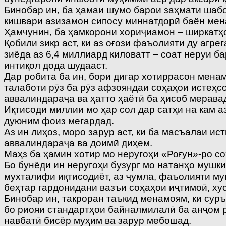
Бинобар ин, ба ҳамаи шумо барои заҳмати шаб
кишвари азизамон сипосу миннатдорӣ баён мен
Ҳамчунин, ба ҳамкорони хориҷиамон – ширкатҳо
Қобили зикр аст, ки аз оғози фаъолияти ду агре
зиёда аз 6,4 миллиард киловатт – соат неруи б
интиқол дода шудааст.
Дар робита ба ин, бори дигар хотиррасон мена
талаботи рӯз ба рӯз афзояндаи соҳаҳои истеҳс
аввалиндараҷа ва ҳатто ҳаётӣ ба ҳисоб мерава
Иқтисоди миллии мо ҳар сол дар сатҳи на кам а
дуюним фоиз мегардад.
Аз ин лиҳоз, моро зарур аст, ки ба масъалаи 
аввалиндараҷа ва доимӣ диҳем.
Маҳз ба ҳамин хотир мо неругоҳи «Роғун»-ро с
Бо бунёди ин неругоҳи бузург мо натанҳо мушк
мухталифи иқтисодиёт, аз ҷумла, фаъолияти му
беҳтар гардонидани вазъи соҳаҳои иҷтимоӣ, х
Бинобар ин, такроран таъкид менамоям, ки сур
бо риояи стандартҳои байналмилалӣ ба анҷом 
навбатӣ бисёр муҳим ва зарур мебошад.