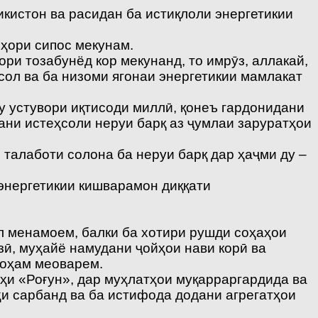
кистон ва расидан ба истиқлоли энергетикии
зҳори сипос мекунам.
ори тозабунёд кор мекунанд, то имрӯз, аллакай,
ҳсол ва ба низоми ягонаи энергетикии мамлакат
у устувори иқтисоди миллӣ, қонеъ гардонидани
ани истеҳсоли неруи барқ аз ҷумлаи заруратҳои
 талаботи солона ба неруи барқ дар ҳаҷми ду –
 энергетикии кишварамон диққати
л менамоем, балки ба хотири рушди соҳаҳои
зӣ, муҳайё намудани ҷойҳои нави корӣ ва
роҳам меоварем.
ҳи «Роғун», дар муҳлатҳои муқарраргардида ва
и сарбанд ва ба истифода додани агрегатҳои