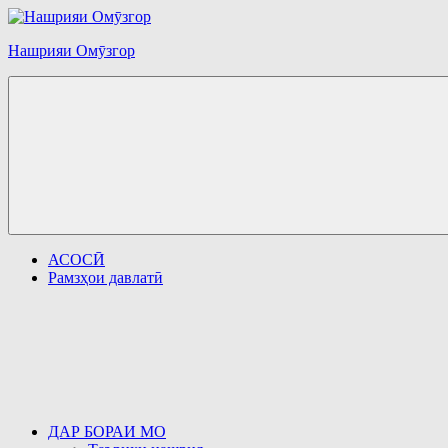
Перейти
к
Нашрияи Омӯзгор
содержимому
АСОСӢ
Рамзҳои давлатӣ
ДАР БОРАИ МО