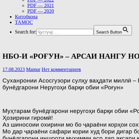
PDF — 2021
PDF — 2020
Китобхона
ТАМОС
Search for:
Search Button
НБО-И «РОҒУН» – АРСАИ НАНГУ 
17.08.2023
Mamur
Нет комментариев
Суханронии Асосгузори сулҳу ваҳдати миллӣ –
бунёдгарони Неругоҳи барқи обии «Роғун»
Муҳтарам бунёдгарони неругоҳи барқи обии «Ро
Ҳозирини гиромӣ!
Аз шиносоии охирини мо бо ҷараёни корҳои сохт
Мо дар ҷараёни сафари кории худ бори дигар б
бунёдгарони иншооти муҳимми аср дар аксари 