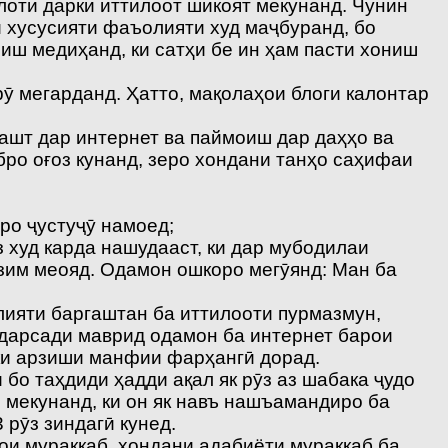
оти дарки иттилоот шикоят мекунанд. Чунин
ӯи хусусияти фаъолияти худ маҷбуранд, бо
риш медиҳанд, ки сатҳи бе ин ҳам пасти хониш
рӯ мегарданд. Ҳатто, мақолаҳои блоги калонтар
угашт дар интернет ва паймоиш дар даҳҳо ва
бро оғоз кунанд, зеро хондани танҳо саҳифаи
иро ҷустуҷӯ намоед;
аз худ карда нашудааст, ки дар мубодилаи
озим меояд. Одамон ошкоро мегӯянд: Ман ба
лияти баргаштан ба иттилооти пурмазмун,
0 дарсади маврид одамон ба интернет барои
лки арзиши манфии фарҳангӣ дорад.
 бо таҳдиди ҳадди ақал як рӯз аз шабака ҷудо
 мекунанд, ки он як навъ нашъамандиро ба
 рӯз зиндагӣ кунед.
ои мураккаб, хондани адабиёти мураккаб ба