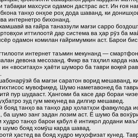
и табақаи махсуси одамон дастрас аст. Ин ғоя на
обхона танҳо онҳое роҳ дода шаванд, ки донишҳо
ва интернетро бихонанд.
на камшавӣ ва ғайра таназзули мағзи сарро боздо
артовҳои иттилоотӣ дар система ва ҳар рӯз ба м
сёр одамон комилан ғайримумкин аст. Барои бисё
ттилооти интернет таъмин мекунанд — смартфонҳо
лан девона месозанд. Фикр ва таҳлил карда на
и ин «воситаҳо» ҳаёти шуморо ба таври воқеӣ р
.
шабонарӯзӣ ба мағзи саратон ворид мешаванд, к
стихтисос мувофиқед. Шумо наметавонед ба тавр
итӣ пур шудааст. Ҳангоми ба касе дар бораи чиз
уҳбатро зуд гум мекунед ва дилгир мешавед.
лӣ бояд танҳо ва танҳо дар ҳолатҳои фавқулода
ба шумо занг задан лозим аст. Ё шумо ба вохӯри
ни худро танҳо барои қабул ё интиқол додани маъ
и шумо бояд хомӯш карда шавад.
оотӣ ҳастед ва бояд худро муҳофизат кунед. Та