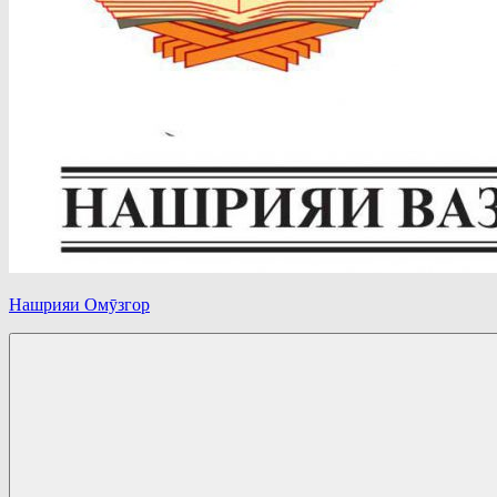
Нашрияи Омӯзгор