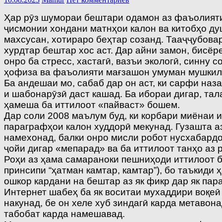
Ҳар рӯз шумораи бештари одамон аз фаъолияти 
ҷисмонии хондани матнҳои калон ва китобҳо ду
махсусан, хотираро беҳтар созанд. Тааҷҷубова
хурдтар бештар хос аст. Дар айни замон, бисёр
онро ба стресс, хастагӣ, вазъи экологӣ, синну 
ҳофиза ва фаъолияти мағзашон умуман мушкил
Ба андешаи мо, сабаб дар он аст, ки сарфи наза
и шабонарӯзӣ даст кашад. Ба ибораи дигар, тал
ҳамеша ба иттилоот «пайваст» бошем.
Дар соли 2008 маълум буд, ки корбари миёнаи 
параграфҳои калон худдорӣ мекунад. Гузашта аз
намехонад, балки онро мисли робот нусхабардо
ҷойи дигар «мепарад» ва ба иттилоот танҳо аз 
Роҳи аз ҳама самараноки пешниҳоди иттилоот б
принсипи “ҳатман камтар, камтар”), бо таъкиди
ошкор кардани на бештар аз як фикр дар як пар
Интернет шабеҳ ба як воситаи мухаддири воқеӣ 
накунад, бе он хеле хуб зиндагӣ карда метавон
табобат карда намешавад.