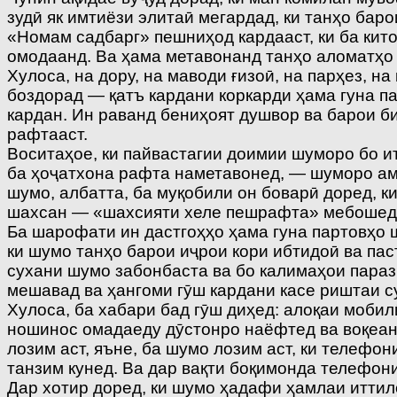
зудӣ як имтиёзи элитаӣ мегардад, ки танҳо баро
«Номам садбарг» пешниҳод кардааст, ки ба кит
омодаанд. Ва ҳама метавонанд танҳо аломатҳо 
Хулоса, на дору, на маводи ғизоӣ, на парҳез, 
боздорад — қатъ кардани коркарди ҳама гуна п
кардан. Ин раванд бениҳоят душвор ва барои би
рафтааст.
Воситаҳое, ки пайвастагии доимии шуморо бо и
ба ҳоҷатхона рафта наметавонед, — шуморо ама
шумо, албатта, ба муқобили он боварӣ доред, к
шахсан — «шахсияти хеле пешрафта» мебошед
Ба шарофати ин дастгоҳҳо ҳама гуна партовҳо 
ки шумо танҳо барои иҷрои кори ибтидоӣ ва па
сухани шумо забонбаста ва бо калимаҳои параз
мешавад ва ҳангоми гӯш кардани касе риштаи с
Хулоса, ба хабари бад гӯш диҳед: алоқаи моби
ношинос омадаеду дӯстонро наёфтед ва воқеан, 
лозим аст, яъне, ба шумо лозим аст, ки телефо
танзим кунед. Ва дар вақти боқимонда телефон
Дар хотир доред, ки шумо ҳадафи ҳамлаи иттил