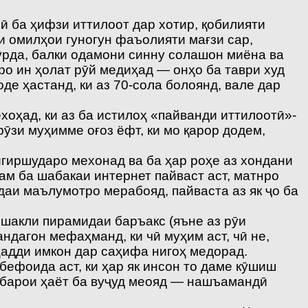
ӣ ба ҳифзи иттилоот дар хотир, қобилияти
 омилҳои гуногун фаъолияти мағзи сар,
хӯрда, балки одамони синну солашон миёна ва
аро ин ҳолат рӯй медиҳад — онҳо ба таври худ
де ҳастанд, ки аз 70-сола болоянд, вале дар
ехоҳад, ки аз ба истилоҳ «пайванди иттилоотӣ»-
ӯзи муҳимме оғоз ёфт, ки мо қарор додем,
йгиршударо мехонад ва ба ҳар роҳе аз хондани
зам ба шабакаи интернет пайваст аст, матнро
даи маълумотро мерабояд, пайваста аз як ҷо ба
 шакли пирамидаи баръакс (яъне аз рӯи
ндагон мефаҳманд, ки чӣ муҳим аст, чӣ не,
 ҳадди имкон дар саҳифа нигоҳ медорад.
бефоида аст, ки ҳар як инсон то даме кӯшиш
гӣ барои ҳаёт ба вуҷуд меояд — нашъамандӣ