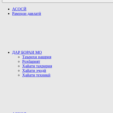
АСОСӢ
Рамзҳои давлатӣ
ДАР БОРАИ МО
Таърихи нашрия
Роҳбарият
Ҳайати таҳририя
Ҳайати эҷодӣ
Ҳайати техникӣ