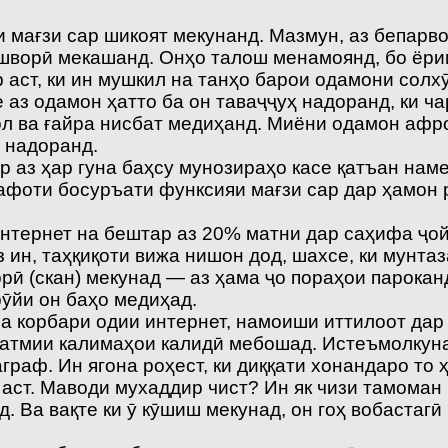
мағзи сар шикоят мекунанд. Мазмун, аз бепарво
шворӣ мекашанд. Онҳо талош менамоянд, бо ёрии
р аст, ки ин мушкил на танҳо барои одамони сол
е аз одамон ҳатто ба он таваҷҷуҳ надоранд, ки ч
сол ва ғайра нисбат медиҳанд. Миёни одамон афро
 надоранд.
р аз ҳар гуна баҳсу мунозираҳо касе қатъан нам
афоти босуръати функсияи мағзи сар дар ҳамон р
интернет на бештар аз 20% матни дар саҳифа ҷо
 ин, таҳқиқоти вижа нишон дод, шахсе, ки мунта
рӣ (скан) мекунад — аз ҳама ҷо пораҳои парокан
рӯйи он баҳо медиҳад.
а корбари одии интернет, намоиши иттилоот дар
 ҳатмии калимаҳои калидӣ мебошад. Истеъмолкуна
аграф. Ин ягона роҳест, ки диққати хонандаро то
аст. Маводи мухаддир чист? Ин як чизи тамоман 
ад. Ва вақте ки ӯ кӯшиш мекунад, он гоҳ вобаста