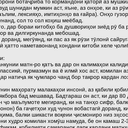
рони ботаҷриба то кормандони қаторӣ аз мушкил
зуд шунидан мумкин аст, яъне, аз онҳое, ки аз р
ълим, лексияҳо, имтиҳонҳо ва ғайра). Онҳо гузо
кунанд, сол то сол коҳиш меёбад.
о, дар бораи китобҳо ба душвориҳои зиёд рӯ ба 
вор ва дилгиркунанда мебошад.
 доранд, мегӯянд, ки пас аз як рӯзи тӯлонӣ сайр
нӣ ҳатто наметавонанд хондани китоби хеле ҷоли
и:
анкунии матн-ро қатъ ва дар он калимаҳои калид
классикӣ, пурмазмун ва ё илмӣ хос аст, комилан 
ар натиҷа як ҷумларо чанд бор такрор кардан л
нин маҳорату малакаҳои инсонӣ, аз қабили қоби
 якбора бад мешавад. Бадтараш он аст, ки дар 8
н ҷо маълумоте мегиранд, ки на танҳо сифр, ба
нон) ба гаҷетҳои худ чунон вобастагӣ доранд, ки
ҳима, балки шикасти воқеии ҷисмониро низ эҳсос
и худро комилан хомӯш намуда, бе он камаш 2-3
офиқам, қобилияти самаранок дарк кардани матнҳ