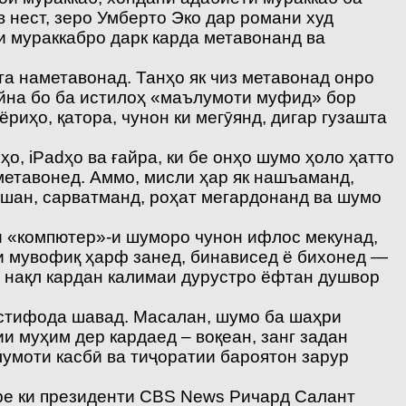
в нест, зеро Умберто Эко дар романи худ
и мураккабро дарк карда метавонанд ва
шта наметавонад. Танҳо як чиз метавонад онро
айна бо ба истилоҳ «маълумоти муфид» бор
риҳо, қатора, чунон ки мегӯянд, дигар гузашта
, iPadҳо ва ғайра, ки бе онҳо шумо ҳоло ҳатто
метавонед. Аммо, мисли ҳар як нашъаманд,
авшан, сарватманд, роҳат мегардонанд ва шумо
и «компютер»-и шуморо чунон ифлос мекунад,
и мувофиқ ҳарф занед, бинависед ё бихонед —
е нақл кардан калимаи дурустро ёфтан душвор
 истифода шавад. Масалан, шумо ба шаҳри
и муҳим дер кардаед – воқеан, занг задан
лумоти касбӣ ва тиҷоратии бароятон зарур
вре ки президенти CBS News Ричард Салант