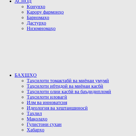
АСНОД
Қонунҳо
Қарору фармонҳо
Барномаҳо
Дастурҳо
Низомномаҳо
БАХШҲО
Таҳсилоти томактабӣ ва миёнаи умумӣ
Таҳсилоти ибтидоӣ ва миёнаи касбӣ
Таҳсилоти олии касбӣ ва баъдидипломӣ
Таҳсилоти иловагӣ
Илм ва инноватсия
Идеология ва хештаншиносӣ
Таҳлил
Мақолаҳо
Гулистони сухан
Хабарҳо