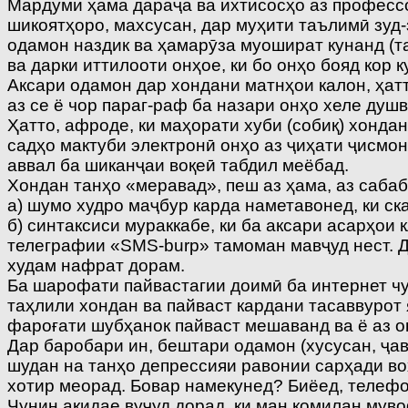
Мардуми ҳама дараҷа ва ихтисосҳо аз профессо
шикоятҳоро, махсусан, дар муҳити таълимӣ зуд-
одамон наздик ва ҳамарӯза муошират кунанд (та
ва дарки иттилооти онҳое, ки бо онҳо бояд кор 
Аксари одамон дар хондани матнҳои калон, ҳатт
аз се ё чор параг-раф ба назари онҳо хеле душ
Ҳатто, афроде, ки маҳорати хуби (собиқ) хондан
садҳо мактуби электронӣ онҳо аз ҷиҳати ҷисмо
аввал ба шиканҷаи воқеӣ табдил меёбад.
Хондан танҳо «меравад», пеш аз ҳама, аз сабаб
а) шумо худро маҷбур карда наметавонед, ки ск
б) синтаксиси мураккабе, ки ба аксари асарҳои 
телеграфии «SMS-burp» тамоман мавҷуд нест. Д
худам нафрат дорам.
Ба шарофати пайвастагии доимӣ ба интернет чу
таҳлили хондан ва пайваст кардани тасаввурот
фароғати шубҳанок пайваст мешаванд ва ё аз о
Дар баробари ин, бештари одамон (хусусан, ҷаво
шудан на танҳо депрессияи равонии сарҳади во
хотир меорад. Бовар намекунед? Биёед, телефон
Чунин ақидае вуҷуд дорад, ки ман комилан мув