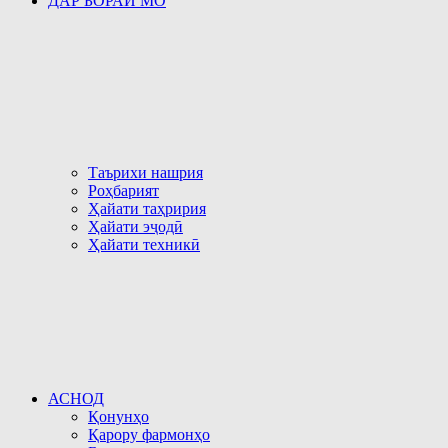
ДАР БОРАИ МО
Таърихи нашрия
Роҳбарият
Ҳайати таҳририя
Ҳайати эҷодӣ
Ҳайати техникӣ
АСНОД
Қонунҳо
Қарору фармонҳо