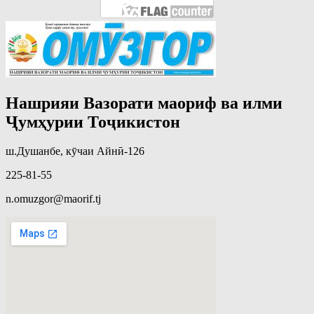
Нашрияи Вазорати маориф ва илми
Ҷумҳурии Тоҷикистон
ш.Душанбе, кӯчаи Айнӣ-126
225-81-55
n.omuzgor@maorif.tj