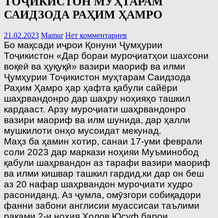
ТОҶИКИСТОН МУҲТАРАМ
САИДЗОДА РАҲИМ ҲАМРО
21.02.2023
Mamur
Нет комментариев
Бо мақсади иҷрои Қонуни Ҷумҳурии
Тоҷикистон «Дар бораи муроҷиатҳои шахсони
воқеӣ ва ҳуқуқӣ» вазири маориф ва илми
Ҷумҳурии Тоҷикистон муҳтарам Саидзода
Раҳим Ҳамро ҳар ҳафта қабули сайёри
шаҳрвандонро дар шаҳру ноҳияҳо ташкил
кардааст. Арзу муроҷиати шаҳрвандонро
вазири маориф ва илм шунида, дар ҳалли
мушкилоти онҳо мусоидат мекунад.
Маҳз ба ҳамин хотир, санаи 17-уми феврали
соли 2023 дар маркази ноҳияи Муъминобод
қабули шаҳрвандон аз тарафи вазири маориф
ва илми кишвар ташкил гардид,ки дар он беш
аз 20 нафар шаҳрвандон муроҷиати худро
расониданд. Аз ҷумла, омӯзгори собиқадори
фанни забони англисии муассисаи таълими
рақами 2-и ноҳия Холов Юсуф барои