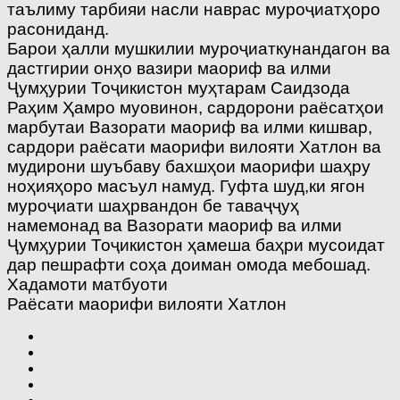
таълиму тарбияи насли наврас муроҷиатҳоро
расониданд.
Барои ҳалли мушкилии муроҷиаткунандагон ва
дастгирии онҳо вазири маориф ва илми
Ҷумҳурии Тоҷикистон муҳтарам Саидзода
Раҳим Ҳамро муовинон, сардорони раёсатҳои
марбутаи Вазорати маориф ва илми кишвар,
сардори раёсати маорифи вилояти Хатлон ва
мудирони шуъбаву бахшҳои маорифи шаҳру
ноҳияҳоро масъул намуд. Гуфта шуд,ки ягон
муроҷиати шаҳрвандон бе таваҷҷуҳ
намемонад ва Вазорати маориф ва илми
Ҷумҳурии Тоҷикистон ҳамеша баҳри мусоидат
дар пешрафти соҳа доиман омода мебошад.
Хадамоти матбуоти
Раёсати маорифи вилояти Хатлон