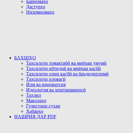
Барномаҳо
Дастурҳо
Низомномаҳо
БАХШҲО
Таҳсилоти томактабӣ ва миёнаи умумӣ
Таҳсилоти ибтидоӣ ва миёнаи касбӣ
Таҳсилоти олии касбӣ ва баъдидипломӣ
Таҳсилоти иловагӣ
Илм ва инноватсия
Идеология ва хештаншиносӣ
Таҳлил
Мақолаҳо
Гулистони сухан
Хабарҳо
НАШРИЯ ДАР PDF