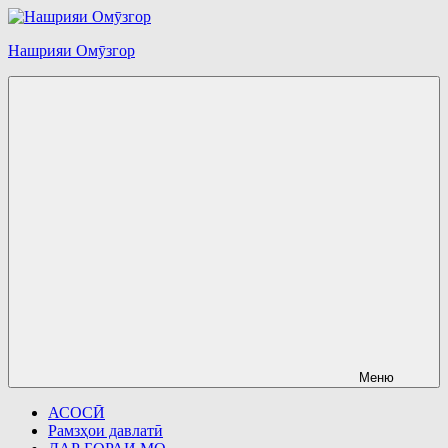
Перейти
к
Нашрияи Омӯзгор
содержимому
Меню
АСОСӢ
Рамзҳои давлатӣ