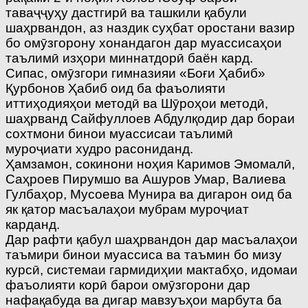
таваҷҷуҳу дастгирӣ ва ташкили қабули
шаҳрвандон, аз наздик суҳбат оростани вазир
бо омӯзгорону хонандагон дар муассисаҳои
таълимӣ изҳори миннатдорӣ баён кард.
Сипас, омӯзгори гимназияи «Боғи Ҳабиб»
Қурбонов Ҳабиб оид ба фаъолияти
иттиҳодияҳои методӣ ва Шӯроҳои методӣ,
шаҳрванд Сайфуллоев Абдулқодир дар бораи
сохтмони бинои муассисаи таълимӣ
муроҷиати худро расониданд.
Ҳамзамон, сокинони ноҳия Каримов Эмомалӣ,
Саҳроев Пирумшо ва Ашуров Умар, Валиева
Гулбаҳор, Мусоева Мунира ва дигарон оид ба
як қатор масъалаҳои мубрам муроҷиат
карданд.
Дар рафти қабул шаҳрвандон дар масъалаҳои
таъмири бинои муассиса ва таъмин бо мизу
курсӣ, системаи гармидиҳии мактабҳо, идомаи
фаъолияти корӣ барои омӯзгорони дар
нафақабуда ва дигар мавзуъҳои марбута ба