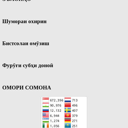
Шумораи охирин
Бистсолаи омӯзиш
Фурӯғи субҳи доноӣ
ОМОРИ СОМОНА